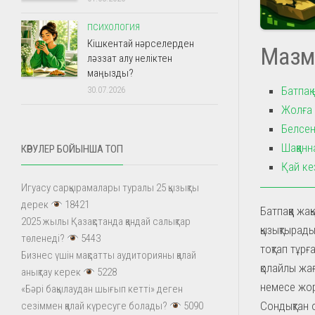
ПСИХОЛОГИЯ
Кішкентай нәрселерден
Мазм
ләззат алу неліктен
маңызды?
Батпақ
30.07.2026
Жолға 
Белсен
Шаққанн
КӨРУЛЕР БОЙЫНША ТОП
Қай ке
Игуасу сарқырамалары туралы 25 қызықты
дерек
18421
Батпаққа ж
2025 жылы Қазақстанда қандай салықтар
қызықтырады
төленеді?
5443
тоқтап тұрғ
Бизнес үшін мақсатты аудиторияны қалай
қолайлы жа
анықтау керек
5228
немесе жор
«Бәрі бақылаудан шығып кетті» деген
Сондықтан 
сезіммен қалай күресуге болады?
5090