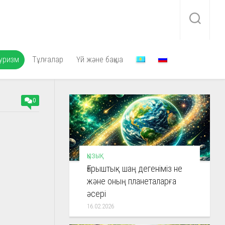
уризм
Тұлғалар
Үй және бақша
0
ҚЫЗЫҚ
Ғарыштық шаң дегеніміз не
және оның планеталарға
әсері
16.02.2026