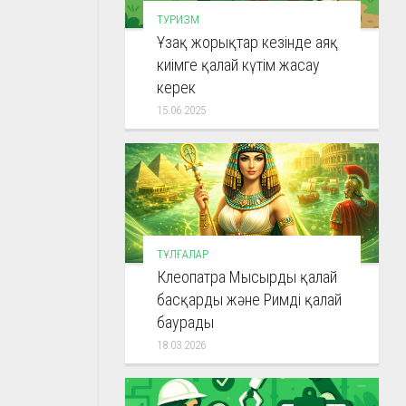
ТУРИЗМ
Ұзақ жорықтар кезінде аяқ
киімге қалай күтім жасау
керек
15.06.2025
ТҰЛҒАЛАР
Клеопатра Мысырды қалай
басқарды және Римді қалай
баурады
18.03.2026