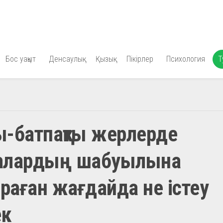
Бос уақыт
Денсаулық
Қызық
Пікірлер
Психология
Т
ы-батпақты жерлерде
алардың шабуылына
аған жағдайда не істеу
ек