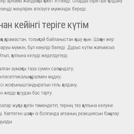
ер арнайы жабдықты қажет етпейді. Оларды біріктіре қолдану
зеңді жеңілірек өткізуге мүмкіндік береді.
нан кейінгі теріге күтім
ыққа қарамастан, толықтай байланыстан қашу қиын. Шаққан жер
ызаруы мүмкін, бұл көңілді бөледі. Дұрыс күтім жағымсыз
йтып, қалпына келуді жеделдетеді.
алған аумақты таза сумен салқындату;
антисептикалық құралмен өңдеу;
иісі жоқ тыныштандыратын гель қолдану;
н жерді қасудан бас тарту.
лар жұқпа қаупін төмендетіп, терінің тез қалпына келуіне
і. Көптеген шаққан із болғанда ағзаның реакциясын бақылау
ңызды.