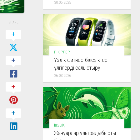
30.05.2025
SHARE
ПІКІРЛЕР
Үздік фитнес-білезіктер:
үлгілерді салыстыру
26.03.2026
ҚЫЗЫҚ
Жануарлар ультрадыбысты