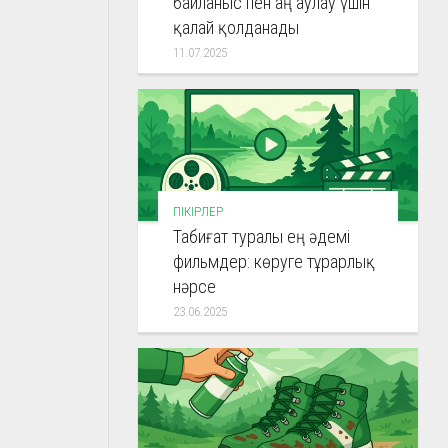
байланыс пен аң аулау үшін
қалай қолданады
11.07.2025
ПІКІРЛЕР
Табиғат туралы ең әдемі
фильмдер: көруге тұрарлық
нәрсе
23.06.2025