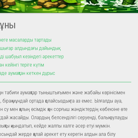
ұны
 неге масаларды тартады
шығар алдындағы дайындық
ді шабуыл кезіндегі әрекеттер
ан кейінгі теріге күтім
зде аумақтан кеткен дұрыс
ақын табиғи аумақтар тыныштығымен және жабайы көрінісімен
, бірақ мұндай ортада қолайсыздық та аз емес. Ылғалды ауа,
ан су мен қалың өсімдік қан сорғыш жәндіктердің көбеюіне өте
ғдай жасайды. Олардың белсенділігі серуенді, балық аулауды
ықты қиындатып, кейде жалпы халге әсер етуі мүмкін.
осындай жерде қалай әрекет ету керегін алдын ала білу