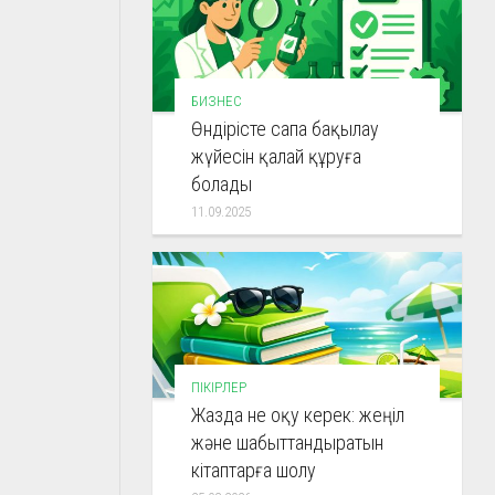
БИЗНЕС
Өндірісте сапа бақылау
жүйесін қалай құруға
болады
11.09.2025
ПІКІРЛЕР
Жазда не оқу керек: жеңіл
және шабыттандыратын
кітаптарға шолу