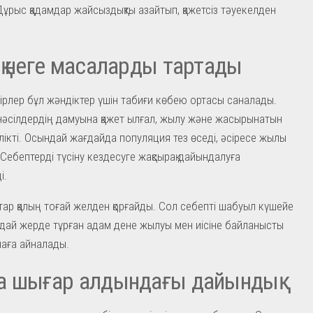
ұрыс қадамдар жайсыздықты азайтып, қажетсіз тәуекелден
қ неге масаларды тартады
ңірлер бұл жәндіктер үшін табиғи көбею ортасы саналады.
әсілдердің дамуына қажет ылғал, жылу және жасырынатын
лікті. Осындай жағдайда популяция тез өседі, әсіресе жылы
Себептерді түсіну кездесуге жақсырақ дайындалуға
і.
тар қалың тоғай желден қорғайды. Сол себепті шабуыл күшейе
ндай жерде тұрған адам дене жылуы мен иісіне байланысты
аға айналады.
а шығар алдындағы дайындық