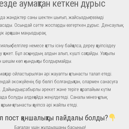
езде аумақтан кеткен дұрыс
да жәндіктер саны шектен шығып, жайсыздық төзімді
асады. Осындай сәтте жоспарды өзгерткен дұрыс. Денсаулық
здік әрқашан маңыздырақ.
иялық белгілер немесе қатты ісіну байқалса, дереу қауіпсіздеу
 қажет. Бұл асқынудың алдын алып, күшті сақтайды. Уақтылы
н шешім көп қиындықты болдырмайды.
мақтар ойластырылған әрі жауапты қатынасты талап етеді.
ндай экожүйенің бір бөлігі болғандықтан, олармен санасуға
і. Дайындық, сабырлы әрекет және теріге қарапайым күтім
ада болуды әлдеқайда жеңілдетеді. Саналы мінез-құлық
қарым-қатынасты қауіпсіз әрі жайлы етеді.
л пост қаншалықты пайдалы болды?
Бағалау үшін жұлдызшаны басыңыз!