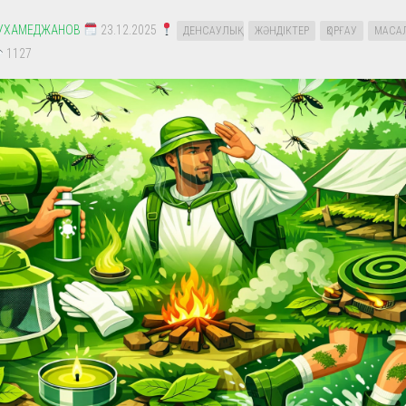
УХАМЕДЖАНОВ
23.12.2025
ДЕНСАУЛЫҚ
ЖӘНДІКТЕР
ҚОРҒАУ
МАСА
1127