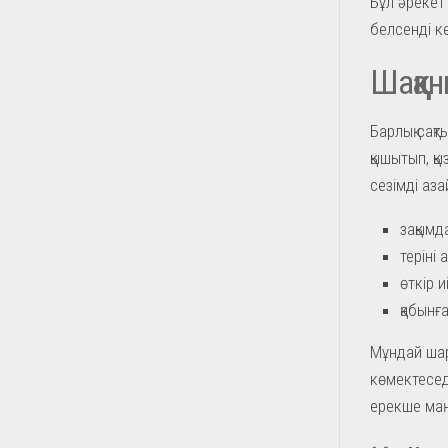
Бұл әрекетт
белсенді ке
Шаққан
Барлық сақт
қышытып, қ
сезімді аза
зақымд
теріні 
өткір 
қабынға
Мұндай шара
көмектесед
ерекше ма