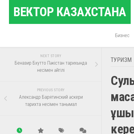
Skip
ВЕКТОР КАЗАХСТАНА
to
content
Бизнес
NEXT STORY
ТУРИЗМ
Беназир Бхутто Пәкістан тарихында
несімен әйгілі
Сул
PREVIOUS STORY
мас
Александр Барятинский әскери
тарихта несімен танымал
ұшыр
кер