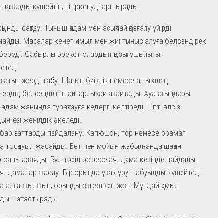
 назарды күшейтіп, тітіркенуді арттырады.
рқынды сақтау. Тыныш қадам мен асықпай қозғалу үйірді
майды. Масалар кенет қимыл мен жиі тыныс алуға белсендірек
береді. Сабырлы әрекет олардың қызығушылығын
етеді.
ғатын жерді табу. Шағын биіктік немесе ашық алаң
тердің белсенділігін айтарлықтай азайтады. Ауа ағындары
адам жанында тұрақтауға кедергі келтіреді. Тіпті әлсіз
ың өзі жеңілдік әкеледі.
бар заттарды пайдалану. Капюшон, тор немесе орамал
а тосқауыл жасайды. Бет пен мойын жабылғанда шаққан
 саны азаяды. Бұл тәсіл әсіресе аялдама кезінде пайдалы.
аялдамалар жасау. Бір орында ұзақ тұру шабуылды күшейтеді.
а алға жылжып, орынды өзгерткен жөн. Мұндай қимыл
рды шатастырады.