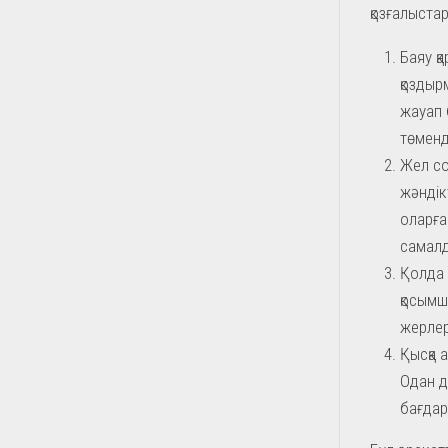
қозғалыстар
Баяу қа
қоздыр
жауап 
төменд
Жел со
жәндік
оларға 
самалд
Қолда 
қосымш
жерлер
Қысқа 
Одан д
бағда