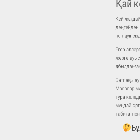
Қай к
Кей жағдай
деңгейден 
пен қауіпсі
Егер аллерг
жерге ауысу
қабылданға
Батпақты ау
Масалар мұ
тура келед
мұндай орт
табиғатпен 
Бұ