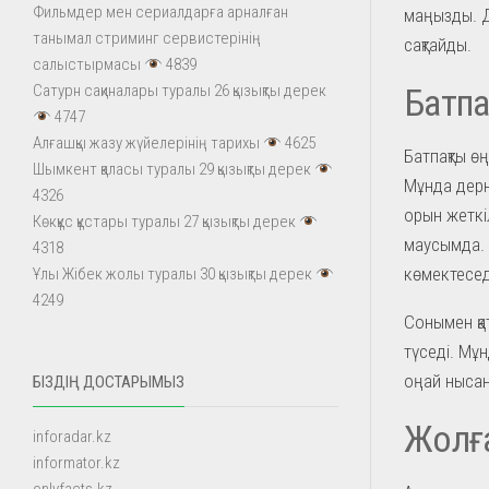
Фильмдер мен сериалдарға арналған
маңызды. Д
танымал стриминг сервистерінің
сақтайды.
салыстырмасы
4839
Батпа
Сатурн сақиналары туралы 26 қызықты дерек
4747
Алғашқы жазу жүйелерінің тарихы
4625
Батпақты ө
Шымкент қаласы туралы 29 қызықты дерек
Мұнда дерн
4326
орын жеткі
Көкқұс құстары туралы 27 қызықты дерек
маусымда. 
4318
көмектесед
Ұлы Жібек жолы туралы 30 қызықты дерек
4249
Сонымен қа
түседі. Мұ
оңай нысан
БІЗДІҢ ДОСТАРЫМЫЗ
Жолғ
inforadar.kz
informator.kz