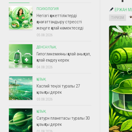
ПСИХОЛОГИЯ
ЕРЖАН М
Негізгі қажеттіліктерді
ТУРИЗМ
қанағаттандыру стрессті
жеңуге қалай көмектеседі
05.08.2026
ДЕНСАУЛЫҚ
Гипогликемияны қалай анықтап,
қалай емдеу керек
04.08.2026
ҚЫЗЫҚ
Каспий теңізі туралы 27
қызықты дерек
03.08.2026
ҚЫЗЫҚ
Сатурн планетасы туралы 30
қызықты дерек
01.08.2026