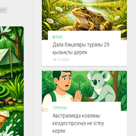
ЛАР
ҚЫЗЫҚ
Дала бақалары туралы 29
қызықты дерек
28.12.2025
ТУРИЗМ
Австралияда коаланы
кездестірсеңіз не істеу
керек