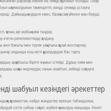
жасалған шаралар көбіне ең тиімді қорғаныс болады. Олар
уыл ықтималдығын төмендетіп, өзіңді сенімді ұстауға
ереді. Дайындық күрделі емес, бірақ ұсақ-түйекке мән беруді
.
сті, қалың әрі жабық киім таңдау;
ер ететін репелленттерді қолдану;
ы жел бағыты мен тәулік уақытына қарай жоспарлау;
шығар алдында хош иісті құралдардан бас тарту.
ардың әрқайсысы бірігіп жұмыс істейді. Дұрыс киім мен
ралдары шаққан жерлердің санын азайтып, зейінді сақтауға
і.
нді шабуыл кезіндегі әрекеттер
ндыққа қарамастан, кейде жәндіктер ерекше табандылық
Мұндай сәтте сабыр сақтап, жүйелі қимылдау маңызды. Кенет