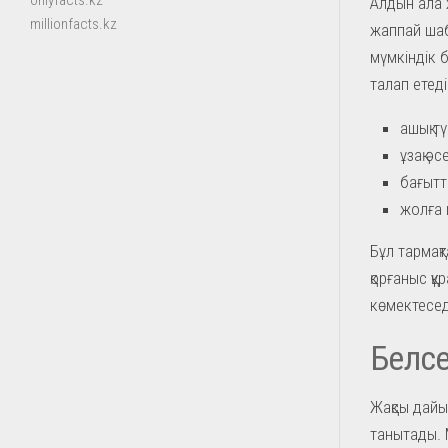
onlyfacts.kz
Алдын ала 
millionfacts.kz
жаппай шаб
мүмкіндік б
талап етеді
ашық тү
ұзақ әс
бағытт
жолға 
Бұл тармақт
қорғаныс құ
көмектесед
Белсе
Жақсы дайы
танытады. 