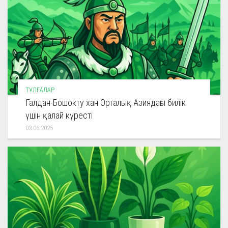
ТҰЛҒАЛАР
Галдан-Бошокту хан Орталық Азиядағы билік
үшін қалай күресті
03.06.2025