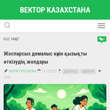
Skip
ВЕКТОР КАЗАХСТАНА
to
content
БОС УАҚЫТ
0
Жоспарсыз демалыс күнін қызықты
өткізудің жолдары
ЛАУРА ТУРСУНОВА
15.10.2025
ДЕМАЛЫС
ИДЕЯЛАР
1076