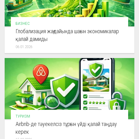
БИЗНЕС
Глобализация жағдайында шағын экономикалар
қалай дамиды
06.01.2026
ТУРИЗМ
Airbnb-де тәуекелсіз тұрғын үйді қалай таңдау
керек