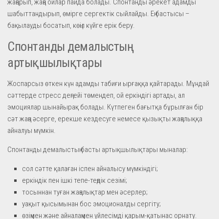
жаңарып, жаңа ойлар пайда болады. Спонтанды әрекет адамды
шабыттандырып, өмірге сергектік сыйлайды. Ең бастысы –
бақылауды босатып, көңіл күйге ерік беру.
Спонтанды демалыстың
артықшылықтары
Жоспарсыз өткен күн адамды табиғи ырғаққа қайтарады. Мұндай
сәттерде стресс деңгейі төмендеп, ой еркіндігі артады, ал
эмоциялар шынайырақ болады. Күтпеген бағытқа бұрылған бір
сәт жаңа әсерге, ерекше кездесуге немесе қызықты жаңалыққа
айналуы мүмкін.
Спонтанды демалыстың басты артықшылықтары мыналар:
сол сәтте қалаған іспен айналысу мүмкіндігі;
еркіндік пен ішкі тепе-теңдік сезімі;
тосыннан туған жаңалықтар мен әсерлер;
уақыт қысымынан бос эмоционалды сергіту;
өзіңмен және айналаңмен үйлесімді қарым-қатынас орнату.