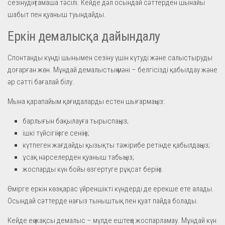
сезінудің тамаша тәсілі. Кейде дәл осындай сәттерден шынайы
шабыт пен қуаныш туындайды.
Еркін демалысқа дайындалу
Спонтанды күнді шынымен сезіну үшін күтуді және салыстыруды
доғарған жөн. Мұндай демалыстың мәні – белгісізді қабылдау және
әр сәтті бағалай білу.
Мына қарапайым қағидаларды естен шығармаңыз:
барлығын бақылауға тырыспаңыз;
ішкі түйсігіңізге сеніңіз;
күтпеген жағдайды қызықты тәжірибе ретінде қабылдаңыз;
ұсақ нәрселерден қуаныш табыңыз;
жоспарды күн бойы өзгертуге рұқсат беріңіз.
Өмірге еркін көзқарас үйреншікті күндерді де ерекше ете алады.
Осындай сәттерде нағыз тыныштық пен қуат пайда болады.
Кейде ең жақсы демалыс – мүлде ештеңе жоспарламау. Мұндай күн