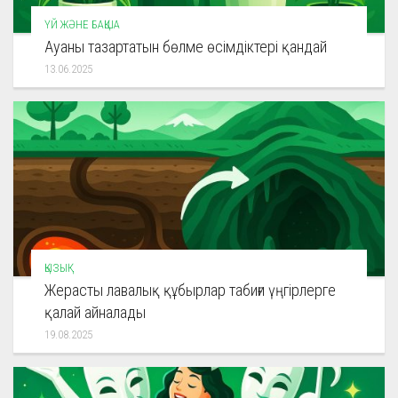
ҮЙ ЖӘНЕ БАҚША
Ауаны тазартатын бөлме өсімдіктері қандай
13.06.2025
ҚЫЗЫҚ
Жерасты лавалық құбырлар табиғи үңгірлерге
қалай айналады
19.08.2025