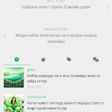
NEXT STORY
Шабдалы жемісі туралы 32 қызықты дерек
PREVIOUS STORY
Жердің кейбір бөліктерінде неге мүлдем жаңбыр
жаумайды
ҚЫЗЫҚ
Кейбір көлдерде неге ағыс болмайды және су
қайда кетеді
06.08.2026
ПСИХОЛОГИЯ
Негізгі қажеттіліктерді қанағаттандыру стрессті
жеңуге қалай көмектеседі