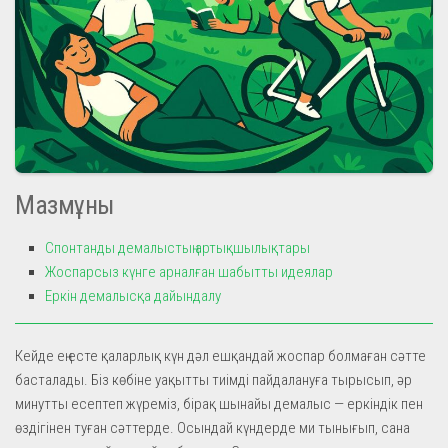
Мазмұны
Спонтанды демалыстың артықшылықтары
Жоспарсыз күнге арналған шабытты идеялар
Еркін демалысқа дайындалу
Кейде ең есте қаларлық күн дәл ешқандай жоспар болмаған сәтте
басталады. Біз көбіне уақытты тиімді пайдалануға тырысып, әр
минутты есептеп жүреміз, бірақ шынайы демалыс — еркіндік пен
өздігінен туған сәттерде. Осындай күндерде ми тынығып, сана