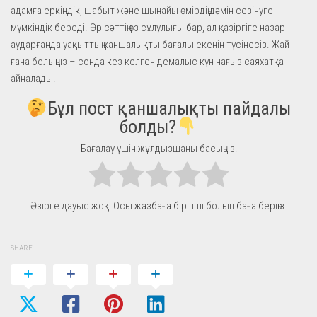
адамға еркіндік, шабыт және шынайы өмірдің дәмін сезінуге
мүмкіндік береді. Әр сәттің өз сұлулығы бар, ал қазіргіге назар
аударғанда уақыттың қаншалықты бағалы екенін түсінесіз. Жай
ғана болыңыз – сонда кез келген демалыс күн нағыз саяхатқа
айналады.
Бұл пост қаншалықты пайдалы
болды?
Бағалау үшін жұлдызшаны басыңыз!
Әзірге дауыс жоқ! Осы жазбаға бірінші болып баға беріңіз.
SHARE