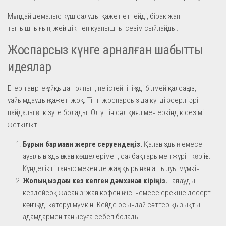
Мұндай демалыс күш салуды қажет етпейді, бірақ жан
тыныштығын, жеңілдік пен қуанышты сезім сыйлайды.
Жоспарсыз күнге арналған шабытты
идеялар
Егер таңертең ұйқыдан оянып, не істейтініңізді білмей қалсаңыз,
уайымдаудың қажеті жоқ. Тіпті жоспарсыз да күнді әсерлі әрі
пайдалы өткізуге болады. Ол үшін сәл қиял мен еркіндік сезімі
жеткілікті.
Бұрын бармаған жерге серуендеңіз.
Қалаңыздың немесе
ауылыңыздың жаңа көшелерімен, саябақтарымен жүріп көріңіз.
Күнделікті таныс мекен де жаңа қырынан ашылуы мүмкін.
Жолыңыздағы кез келген дәмханаға кіріңіз.
Таңдауды
кездейсоқ жасаңыз: жаңа кофенің иісі немесе ерекше десерт
көңіліңізді көтеруі мүмкін. Кейде осындай сәттер қызықты
адамдармен танысуға себеп болады.