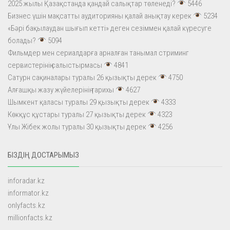
2025 жылы Қазақстанда қандай салықтар төленеді?
5446
Бизнес үшін мақсатты аудиторияны қалай анықтау керек
5234
«Бәрі бақылаудан шығып кетті» деген сезіммен қалай күресуге
болады?
5094
Фильмдер мен сериалдарға арналған танымал стриминг
сервистерінің салыстырмасы
4841
Сатурн сақиналары туралы 26 қызықты дерек
4750
Алғашқы жазу жүйелерінің тарихы
4627
Шымкент қаласы туралы 29 қызықты дерек
4333
Көкқұс құстары туралы 27 қызықты дерек
4323
Ұлы Жібек жолы туралы 30 қызықты дерек
4256
БІЗДІҢ ДОСТАРЫМЫЗ
inforadar.kz
informator.kz
onlyfacts.kz
millionfacts.kz