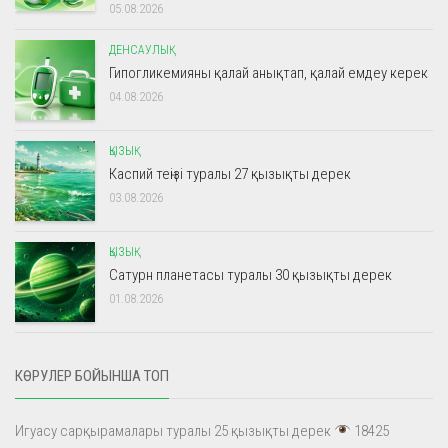
05.08.2026
ДЕНСАУЛЫҚ
Гипогликемияны қалай анықтап, қалай емдеу керек
04.08.2026
ҚЫЗЫҚ
Каспий теңізі туралы 27 қызықты дерек
03.08.2026
ҚЫЗЫҚ
Сатурн планетасы туралы 30 қызықты дерек
01.08.2026
КӨРУЛЕР БОЙЫНША ТОП
Игуасу сарқырамалары туралы 25 қызықты дерек
18425