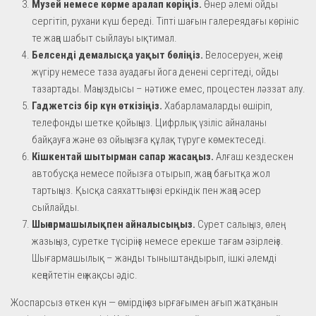
Музей немесе көрме аралап көріңіз.
Өнер әлемі ойды
сергітіп, рухани күш береді. Тіпті шағын галереядағы көрініс
те жаңа шабыт сыйлауы ықтимал.
Белсенді демалысқа уақыт бөліңіз.
Велосеруен, жеңіл
жүгіру немесе таза ауадағы йога денені сергітеді, ойды
тазартады. Маңыздысы – нәтиже емес, процестен ләззат алу.
Гаджетсіз бір күн өткізіңіз.
Хабарламаларды өшіріп,
телефонды шетке қойыңыз. Цифрлық үзіліс айналаны
байқауға және өз ойыңызға құлақ түруге көмектеседі.
Кішкентай шытырман сапар жасаңыз.
Алғаш кездескен
автобусқа немесе пойызға отырып, жаңа бағытқа жол
тартыңыз. Қысқа саяхаттың өзі еркіндік пен жаңа әсер
сыйлайды.
Шығармашылықпен айналысыңыз.
Сурет салыңыз, өлең
жазыңыз, суретке түсіріңіз немесе ерекше тағам әзірлеңіз.
Шығармашылық – жанды тыныштандырып, ішкі әлемді
кеңейтетін ең жақсы әдіс.
Жоспарсыз өткен күн — өмірдің өз ырғағымен ағып жатқанын