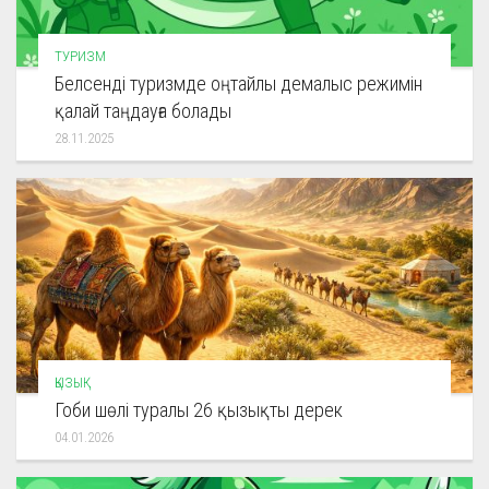
ТУРИЗМ
Белсенді туризмде оңтайлы демалыс режимін
қалай таңдауға болады
28.11.2025
ҚЫЗЫҚ
Гоби шөлі туралы 26 қызықты дерек
04.01.2026