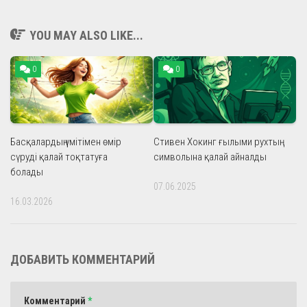
YOU MAY ALSO LIKE...
0
0
Басқалардың үмітімен өмір
Стивен Хокинг ғылыми рухтың
сүруді қалай тоқтатуға
символына қалай айналды
болады
07.06.2025
16.03.2026
ДОБАВИТЬ КОММЕНТАРИЙ
Комментарий
*