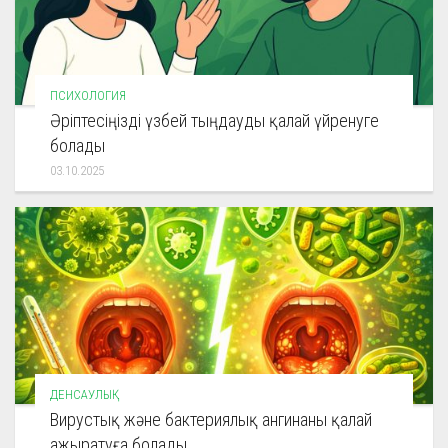
ПСИХОЛОГИЯ
Әріптесіңізді үзбей тыңдауды қалай үйренуге
болады
03.10.2025
ДЕНСАУЛЫҚ
Вирустық және бактериялық ангинаны қалай
ажыратуға болады