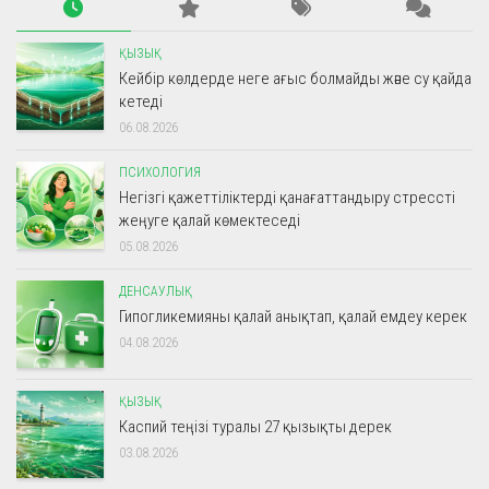
ҚЫЗЫҚ
Кейбір көлдерде неге ағыс болмайды және су қайда
кетеді
06.08.2026
ПСИХОЛОГИЯ
Негізгі қажеттіліктерді қанағаттандыру стрессті
жеңуге қалай көмектеседі
05.08.2026
ДЕНСАУЛЫҚ
Гипогликемияны қалай анықтап, қалай емдеу керек
04.08.2026
ҚЫЗЫҚ
Каспий теңізі туралы 27 қызықты дерек
03.08.2026