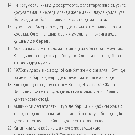
Нәзік жұмсағы кивиді десерттерге, салаттарға және смузиге
қосуға тамаша келеді. Алайда желе дайындауда қолдануға
болмайды, себебі актинидин желатинді ыдыратады.
Еуропа мен Америка елдерінде кивиді ет маринадына жиі
қосады. Ол ет талшықтарын жұмсартып, тағамға аздап
қышқыл дәм береді.
Асқазаны сезімтал адамдар кивиді аз мөлшерде жеуі тиіс.
Қышқылдықтың жоғары болуы кейде шырышты қабықты
тітіркендіруі мүмкін.
1970-жылдары киви сәнді әрі қымбат жеміс саналған. Бүгінде
ол әлемнің барлық өңірінде қолжетімді өнімге айналды.
Кивидің ең ірі өндірушілері – Қытай, Италия және Жаңа
Зеландия. Бұл үш ел әлемдік өнім көлемінің негізгі бөлігін
қамтамасыз етеді.
Мини-киви деп аталатын түрі де бар. Оның қабығы жұқа әрі
тегіс, сондықтан оны қабығымен бірге жеуге болады. Дәмі
қарақат пен құлпынайдың қоспасын еске салады.
Кәдімгі кивидің қабығы да жеуге жарамды және