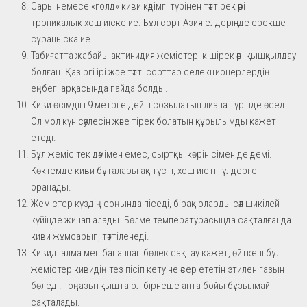
Сары немесе «голд» киви кәдімгі түрінен тәттірек әрі
тропикалық хош иіске ие. Бұл сорт Азия елдерінде ерекше
сұранысқа ие.
Табиғатта жабайы актинидия жемістері кішірек әрі қышқылдау
болған. Қазіргі ірі және тәтті сорттар селекционерлердің
еңбегі арқасында пайда болды.
Киви өсімдігі 9 метрге дейін созылатын лиана түрінде өседі.
Ол мол күн сәулесін және тірек болатын құрылымды қажет
етеді.
Бұл жеміс тек дәмімен емес, сыртқы көрінісімен де әдемі.
Көктемде киви бұталары ақ түсті, хош иісті гүлдерге
оранады.
Жемістер күздің соңында піседі, бірақ оларды сәл шикілей
күйінде жинап алады. Бөлме температурасында сақталғанда
киви жұмсарып, тәттіленеді.
Кивиді алма мен бананнан бөлек сақтау қажет, өйткені бұл
жемістер кивидің тез пісіп кетуіне әсер ететін этилен газын
бөледі. Тоңазытқышта ол бірнеше апта бойы бұзылмай
сақталады.