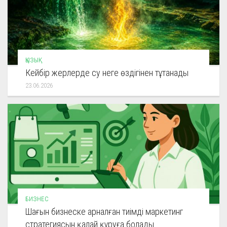
ҚЫЗЫҚ
Кейбір жерлерде су неге өздігінен тұтанады
23.06.2026
БИЗНЕС
Шағын бизнеске арналған тиімді маркетинг
стратегиясын қалай құруға болады