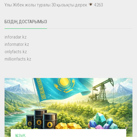
Ұлы Жібек жолы туралы 30 қызықты дерек
4263
БІЗДІҢ ДОСТАРЫМЫЗ
inforadar.kz
informator.kz
onlyfacts.kz
millionfacts.kz
ҚЫЗЫҚ