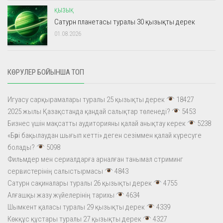
ҚЫЗЫҚ
Сатурн планетасы туралы 30 қызықты дерек
01.08.2026
КӨРУЛЕР БОЙЫНША ТОП
Игуасу сарқырамалары туралы 25 қызықты дерек
18427
2025 жылы Қазақстанда қандай салықтар төленеді?
5453
Бизнес үшін мақсатты аудиторияны қалай анықтау керек
5238
«Бәрі бақылаудан шығып кетті» деген сезіммен қалай күресуге
болады?
5098
Фильмдер мен сериалдарға арналған танымал стриминг
сервистерінің салыстырмасы
4843
Сатурн сақиналары туралы 26 қызықты дерек
4755
Алғашқы жазу жүйелерінің тарихы
4634
Шымкент қаласы туралы 29 қызықты дерек
4339
Көкқұс құстары туралы 27 қызықты дерек
4327