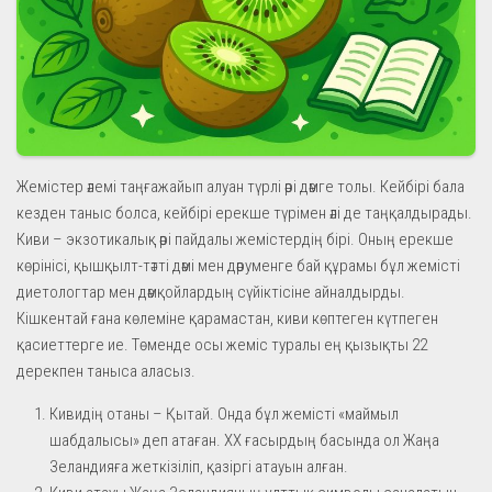
Жемістер әлемі таңғажайып алуан түрлі әрі дәмге толы. Кейбірі бала
кезден таныс болса, кейбірі ерекше түрімен әлі де таңқалдырады.
Киви – экзотикалық әрі пайдалы жемістердің бірі. Оның ерекше
көрінісі, қышқылт-тәтті дәмі мен дәруменге бай құрамы бұл жемісті
диетологтар мен дәмқойлардың сүйіктісіне айналдырды.
Кішкентай ғана көлеміне қарамастан, киви көптеген күтпеген
қасиеттерге ие. Төменде осы жеміс туралы ең қызықты 22
дерекпен таныса аласыз.
Кивидің отаны – Қытай. Онда бұл жемісті «маймыл
шабдалысы» деп атаған. ХХ ғасырдың басында ол Жаңа
Зеландияға жеткізіліп, қазіргі атауын алған.