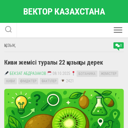
Skip
ВЕКТОР КАЗАХСТАНА
to
content
ҚЫЗЫҚ
0
Киви жемісі туралы 22 қызықты дерек
БЕКЗАТ АБДРАЗАКОВ
08.10.2025
БОТАНИКА
ЖЕМІСТЕР
2421
КИВИ
ӨСІМДІКТЕР
ФАКТІЛЕР