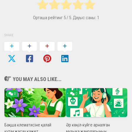
Орташа рейтинг
5
/ 5. Дауыс саны:
1
SHARE
YOU MAY ALSO LIKE...
0
0
Бақша клематисіне қалай
Әр көңіл-күйге арналған
күтім жасау қажет
музыка жанрларының