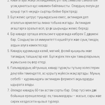
Киви атауы Жаңа Зеландияның ұлттық символы саналатын
ұсақ қанатсыз құс кивимен байланысты. Олардың екеуін де
қоңыр түкті «жүнді» сыртқы бейне біріктіреді.
Бұл жеміс цитрус тұқымдасына емес, актинидия деп
аталатын өрмелегіш лиана тобына жатады. Актинидия
ағаштарға оралып өсіп, ірі әрі шырынды жеміс береді.
Бір кивиде орташа апельсинге қарағанда көбірек С дәрумені
бар. Сондықтан ол иммунитетті күшейтуге және суық тиюдің
алдын алуға көмектеседі.
Кивидің құрамында калий, магний, фолий қышқылы және
тағамдық талшықтар көп. Бұл жүрек пен қан тамырларының
жұмысына оң әсер етеді.
Ғалымдардың айтуынша, кивиді тұрақты тұтыну холестерин
деңгейін төмендетіп, ас қорыту жүйесін жақсартады. Мұның
себебі – құрамындағы актинидин ферменті ақуыздарды
ыдырата алады.
Әлемде кивидің 60-тан астам сорты бар. Олар түсі мен дәмі
бойынша ерекшеленеді: ең танымалдары – жасыл, сары және
сирек кездесетін қызыл түрлері.