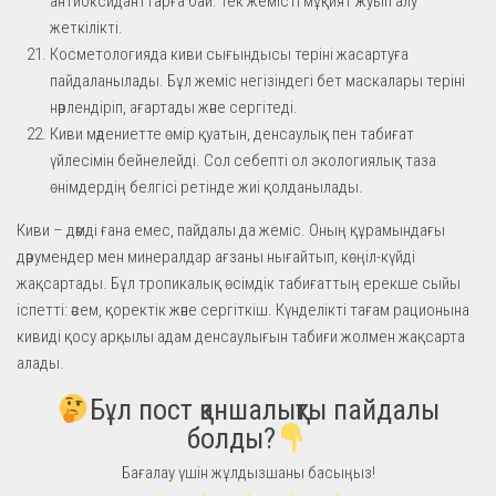
антиоксиданттарға бай. Тек жемісті мұқият жуып алу
жеткілікті.
Косметологияда киви сығындысы теріні жасартуға
пайдаланылады. Бұл жеміс негізіндегі бет маскалары теріні
нәрлендіріп, ағартады және сергітеді.
Киви мәдениетте өмір қуатын, денсаулық пен табиғат
үйлесімін бейнелейді. Сол себепті ол экологиялық таза
өнімдердің белгісі ретінде жиі қолданылады.
Киви – дәмді ғана емес, пайдалы да жеміс. Оның құрамындағы
дәрумендер мен минералдар ағзаны нығайтып, көңіл-күйді
жақсартады. Бұл тропикалық өсімдік табиғаттың ерекше сыйы
іспетті: әсем, қоректік және сергіткіш. Күнделікті тағам рационына
кивиді қосу арқылы адам денсаулығын табиғи жолмен жақсарта
алады.
Бұл пост қаншалықты пайдалы
болды?
Бағалау үшін жұлдызшаны басыңыз!