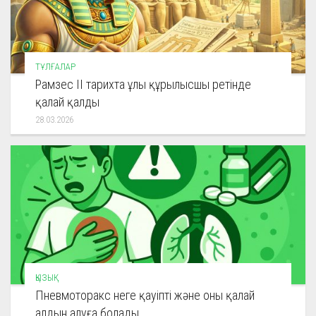
ТҰЛҒАЛАР
Рамзес ІІ тарихта ұлы құрылысшы ретінде
қалай қалды
28.03.2026
ҚЫЗЫҚ
Пневмоторакс неге қауіпті және оны қалай
алдын алуға болады