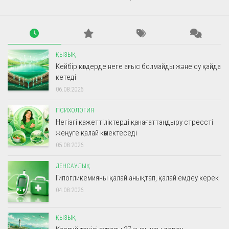
ҚЫЗЫҚ
Кейбір көлдерде неге ағыс болмайды және су қайда
кетеді
06.08.2026
ПСИХОЛОГИЯ
Негізгі қажеттіліктерді қанағаттандыру стрессті
жеңуге қалай көмектеседі
05.08.2026
ДЕНСАУЛЫҚ
Гипогликемияны қалай анықтап, қалай емдеу керек
04.08.2026
ҚЫЗЫҚ