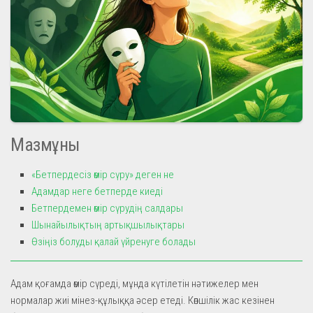
Мазмұны
«Бетпердесіз өмір сүру» деген не
Адамдар неге бетперде киеді
Бетпердемен өмір сүрудің салдары
Шынайылықтың артықшылықтары
Өзіңіз болуды қалай үйренуге болады
Адам қоғамда өмір сүреді, мұнда күтілетін нәтижелер мен
нормалар жиі мінез-құлыққа әсер етеді. Көпшілік жас кезінен