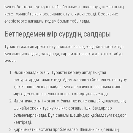
Бұл себептерді түсіну шынайы болмысты жасыру қажеттілігінің
неге туындайтынын осознание етуге көмектеседі. Осознание
өзгерістерге алғашқы қадам болып табылады.
Бетпердемен өмір сүрудің салдары
Тұрақты жалған әрекет ету психологиялық жағдайға әсер етеді.
Бұл эмоционалдық салада да, қарым-қатынаста да көрініс табуы
мүмкін.
Эмоционалды жану. Тұрақты кернеу айтарлықтай
ресурстарды талап етеді. Адам жасалған бейнені ұстап тұру
қажеттілігінен шаршайды. Бұл энергияның азаюына және
өмірге деген қызығушылықтың төмендеуіне әкеледі.
Идентичностьті жоғалту. Уақыт өте келе қандай қалаулардың
шынайы екенін түсіну қиынға соғады. Ішкі бағдарлар
бұлыңғырланады. Бұл саналы шешімдер қабылдауға кедергі
келтіреді.
Қарым-қатынастағы проблемалар. Шынайылық сенімнің