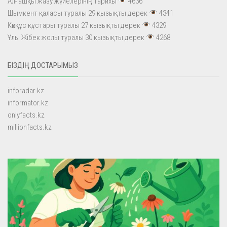
Алғашқы жазу жүйелерінің тарихы
4636
Шымкент қаласы туралы 29 қызықты дерек
4341
Көкқұс құстары туралы 27 қызықты дерек
4329
Ұлы Жібек жолы туралы 30 қызықты дерек
4268
БІЗДІҢ ДОСТАРЫМЫЗ
inforadar.kz
informator.kz
onlyfacts.kz
millionfacts.kz