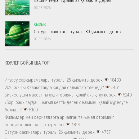
Каспий теңізі туралы 27 қызықты дерек
03.08.2026
ҚЫЗЫҚ
Сатурн планетасы туралы 30 қызықты дерек
01.08.2026
КӨРУЛЕР БОЙЫНША ТОП
Игуасу сарқырамалары туралы 25 қызықты дерек
18430
2025 жылы Қазақстанда қандай салықтар төленеді?
5454
Бизнес үшін мақсатты аудиторияны қалай анықтау керек
5240
«Бәрі бақылаудан шығып кетті» деген сезіммен қалай күресуге
болады?
5100
Фильмдер мен сериалдарға арналған танымал стриминг
сервистерінің салыстырмасы
4844
Сатурн сақиналары туралы 26 қызықты дерек
4757