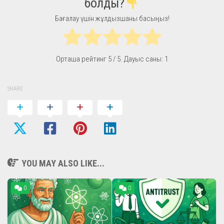
болды?
Бағалау үшін жұлдызшаны басыңыз!
Орташа рейтинг
5
/ 5. Дауыс саны:
1
SHARE
YOU MAY ALSO LIKE...
0
0