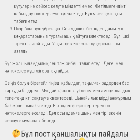
күтулеріне сәйкес келуге міндетті емес. Жетілмегендікті
қабылдау ішкі кернеуді төмендетеді. Бұл мінез-құлықты
табиғи етеді.
Пікір білдіруді үйреніңіз. Сенімділікті біртіндеп дамыту өз
көзқарастарыңыз туралы ашық айтуға көмектеседі. Бұл ішкі
тіректі нығайтады. Уақыт өте келе сыналу қорқынышы
азаяды.
Бұл жол шыдамдылық пен тәжірибені талап етеді. Дегенмен
нәтижелер күш-жігерді ақтайды.
Өзіңіз болу өз бірегейлігіңізді қабылдап, таңылған рөлдерден бас
тартуды білдіреді. Мұндай тәсіл ішкі үйлесім мен эмоционалдық
тепе-теңдікті сақтауға көмектеседі. Шынайылық өмірді анағұрлым
бай және шынайы етеді. Біртіндеп өзгерістер терең оң
нәтижелерге әкеледі. Дәл осы адамға шынымен тірі екенін
сезінуге мүмкіндік береді.
Бұл пост қаншалықты пайдалы