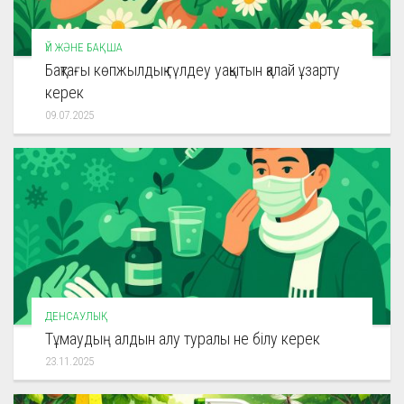
ҮЙ ЖӘНЕ БАҚША
Бақтағы көпжылдық гүлдеу уақытын қалай ұзарту
керек
09.07.2025
ДЕНСАУЛЫҚ
Тұмаудың алдын алу туралы не білу керек
23.11.2025