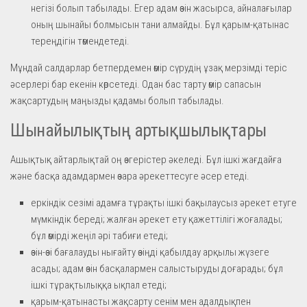
негізі болып табылады. Егер адам өзін жасырса, айналағылар
оның шынайы болмысын тани алмайды. Бұл қарым-қатынас
тереңдігін төмендетеді.
Мұндай салдарлар бетпердемен өмір сүрудің ұзақ мерзімді теріс
әсерлері бар екенін көрсетеді. Одан бас тарту өмір сапасын
жақсартудың маңызды қадамы болып табылады.
Шынайылықтың артықшылықтары
Ашықтық айтарлықтай оң өзгерістер әкеледі. Бұл ішкі жағдайға
және басқа адамдармен өзара әрекеттесуге әсер етеді.
еркіндік сезімі адамға тұрақты ішкі бақылаусыз әрекет етуге
мүмкіндік береді; жалған әрекет ету қажеттілігі жоғалады;
бұл өмірді жеңіл әрі табиғи етеді;
өзін-өзі бағалауды нығайту өзіңді қабылдау арқылы жүзеге
асады; адам өзін басқалармен салыстыруды доғарады; бұл
ішкі тұрақтылыққа ықпал етеді;
қарым-қатынасты жақсарту сенім мен адалдықпен