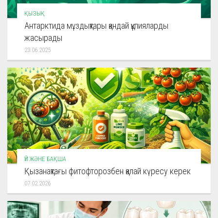
ҚЫЗЫҚ
Антарктида мұздықтары қандай құпияларды
жасырады
23.06.2025
ҮЙ ЖӘНЕ БАҚША
Қызанақтағы фитофторозбен қалай күресу керек
07.02.2026