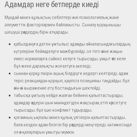
Адамдар неге бетперде киеді
Мұндай мінез-құлықтың себептері жиі психологиялық және
әлеуметтік факторлармен байланысты. Сыналу қорқынышы
шешуші рөлдердің бірін атқарады.
қабылдануға деген ұмтылыс адамды айналасындағылардың
күтулеріне бейімделуге мәжбүрлейді; ол тіпті өзіне жақын
емес нормаларға сәйкес келуге тырысады; уақыт өте келе
бұл жеке даралықты жоғалтуға әкеледі;
сыннан қорқу пікірін ашық білдіруге кедергі келтіреді; адам
теріс реакциядан қорқып, қауіпсіз позицияны таңдайды; бұл
өзін-өзі выражение ету бостандығын шектейді;
табысқа ұмтылу кейде жалған бейнені қалыптастырады;
адамдар өздерін шын мәніндегіден жақсырақ етіп көрсетуге
тырысады; бұл ішкі конфликт тудырады;
қоғамның ықпалы мінез-құлық үлгілерін қалыптастырады;
бала кезден адам белгілі бір рөлдерді меңгереді; нәтижесінде
ол өз қалауларын ұмытуы мүмкін.