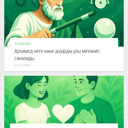
ТҰЛҒАЛАР
Архимед неге көне дәуірдің ұлы механигі
саналады
12.11.2025