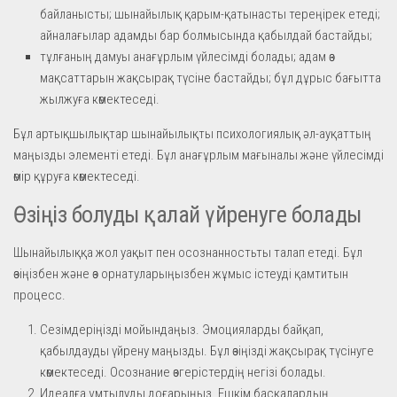
байланысты; шынайылық қарым-қатынасты тереңірек етеді;
айналағылар адамды бар болмысында қабылдай бастайды;
тұлғаның дамуы анағұрлым үйлесімді болады; адам өз
мақсаттарын жақсырақ түсіне бастайды; бұл дұрыс бағытта
жылжуға көмектеседі.
Бұл артықшылықтар шынайылықты психологиялық әл-ауқаттың
маңызды элементі етеді. Бұл анағұрлым мағыналы және үйлесімді
өмір құруға көмектеседі.
Өзіңіз болуды қалай үйренуге болады
Шынайылыққа жол уақыт пен осознанностьты талап етеді. Бұл
өзіңізбен және өз орнатуларыңызбен жұмыс істеуді қамтитын
процесс.
Сезімдеріңізді мойындаңыз. Эмоцияларды байқап,
қабылдауды үйрену маңызды. Бұл өзіңізді жақсырақ түсінуге
көмектеседі. Осознание өзгерістердің негізі болады.
Идеалға ұмтылуды доғарыңыз. Ешкім басқалардың