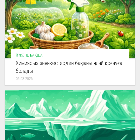
ҮЙ ЖӘНЕ БАҚША
Химиясыз зиянкестерден бақшаны қалай қорғауға
болады
06.03.2026