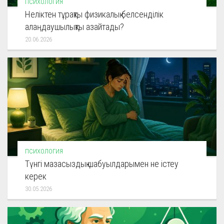
ПСИХОЛОГИЯ
Неліктен тұрақты физикалық белсенділік
алаңдаушылықты азайтады?
20.06.2026
ПСИХОЛОГИЯ
Түнгі мазасыздық шабуылдарымен не істеу
керек
30.05.2026