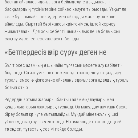
бастап айналасындағыларға бейімделуге дағдыланып,
басқалардың түсініктеріне сәйкес келуге тырысады. Уақыт өте
келе бұл шынайы сезімдер мен ойларды жасыру әдетіне
айналады. Сырттай бәрі жақсы көрінгенімен, іштей кернеу
жинақталады. Дәл осы себепті шынайылық пен өз болмысын
сақтау мәселесі ерекше өзекті болады.
«Бетпердесіз өмір сүру» деген не
Бұл тіркес адамның өз шынайы тұлғасын көрсете алу қабілетін
білдіреді. Сөз әлеуметтік ережелерді толық елеусіз қалдыру
туралы емес, өзіңізге және айналаңыздағыларға адалдық туралы
болып отыр.
Рөлдердің артына жасырынбайтын адам өз қалаулары мен
құндылықтарын жақсырақ түсінеді. Ол мақұлдау алу үшін басқа
біреу болып көрінуге ұмтылмайды. Мұндай мінез-құлық ішкі
үйлесімді сақтауға көмектеседі. Нәтижесінде стресс деңгейі
төмендеп, тұтастық сезімі пайда болады.