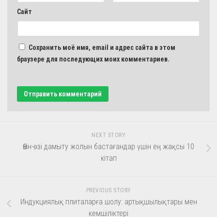
Сайт
Сохранить моё имя, email и адрес сайта в этом
браузере для последующих моих комментариев.
NEXT STORY
Өзін-өзі дамыту жолын бастағандар үшін ең жақсы 10
кітап
PREVIOUS STORY
Индукциялық плиталарға шолу: артықшылықтары мен
кемшіліктері