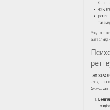
белгіле
өзіңізг
рацион
тағамд
Уақыт өте 
айтарлықта
Психо
ретте
Көп жағдай
көзқарасына
бұрмаланға
Белгіл
төндір