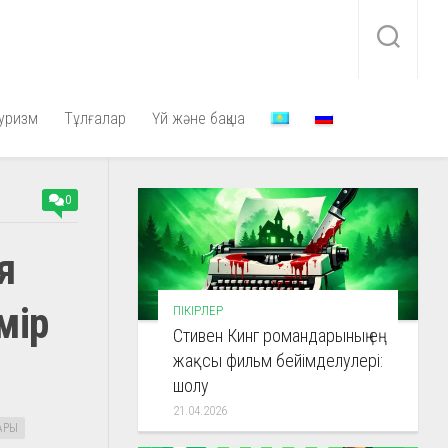
уризм
Тұлғалар
Үй және бақша
0
я
мір
ПІКІРЛЕР
Стивен Кинг романдарының ең
жақсы фильм бейімделулері:
шолу
21.04.2026
АРЫ