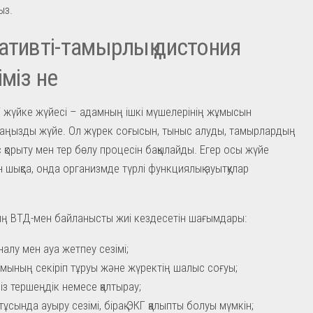
ыз.
ативті-тамырлық дистония
іміз не
і жүйке жүйесі – адамның ішкі мүшелерінің жұмысын
маңызды жүйе. Ол жүрек соғысын, тыныс алуды, тамырлардың
с қорыту мен тер бөлу процесін бақылайды. Егер осы жүйе
н шықса, онда организмде түрлі функциялық ауытқулар
ң ВТД-мен байланысты жиі кездесетін шағымдары:
налу мен ауа жетпеу сезімі;
сымының секіріп тұруы және жүректің шалыс соғуы;
із тершеңдік немесе қалтырау;
тұсында ауыру сезімі, бірақ ЭКГ қалыпты болуы мүмкін;