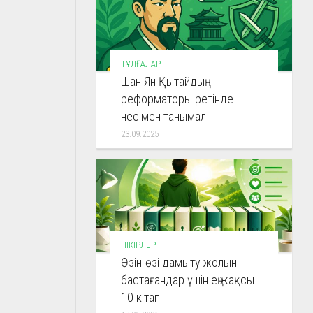
ТҰЛҒАЛАР
Шан Ян Қытайдың
реформаторы ретінде
несімен танымал
23.09.2025
ПІКІРЛЕР
Өзін-өзі дамыту жолын
бастағандар үшін ең жақсы
10 кітап