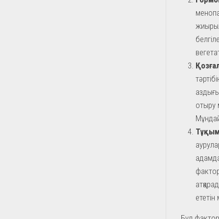
менопа
жиырыл
белгіл
вегета
Қозға
тәртібі
аздығы
отыру 
Мұндай
Тұқым
аурула
адамда
фактор
атқара
ететін
Бұл фактор