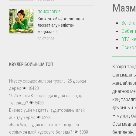
Мазм
ПСИХОЛОГИЯ
Кішкентай нәрселерден
Вегета
ләззат алу неліктен
Себепт
маңызды?
ВТД ке
30.07.2026
Психол
КӨРУЛЕР БОЙЫНША ТОП
Қазіргі таң
шағымданып
Игуасу сарқырамалары туралы 25 қызықты
жағдайлард
дерек
18420
диагноз ме
2025 жылы Қазақстанда қандай салықтар
кең таралғ
төленеді?
5438
қағысының ж
Бизнес үшін мақсатты аудиторияны қалай
– мұның бә
анықтау керек
5223
Осы мақала
«Бәрі бақылаудан шығып кетті» деген
белгілерін
сезіммен қалай күресуге болады?
5089