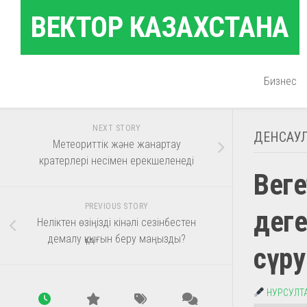
Skip
ВЕКТОР КАЗАХСТАНА
to
content
Бизнес
NEXT STORY
ДЕНСАУЛ
Метеориттік және жанартау
кратерлері несімен ерекшеленеді
Веге
PREVIOUS STORY
деге
Неліктен өзіңізді кінәлі сезінбестен
демалу құқығын беру маңызды?
сүру
НУРСУЛТ