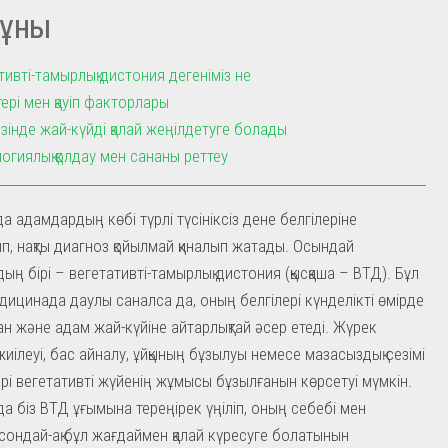
ұны
тивті-тамырлық дистония дегеніміз не
ері мен қауіп факторлары
зінде жай-күйді қалай жеңілдетуге болады
огиялық қолдау мен сананы реттеу
да адамдардың көбі түрлі түсініксіз дене белгілеріне
, нақты диагноз қойылмай қиналып жатады. Осындай
ың бірі – вегетативті-тамырлық дистония (қысқаша – ВТД). Бұл
дицинада даулы саналса да, оның белгілері күнделікті өмірде
ан және адам жай-күйіне айтарлықтай әсер етеді. Жүрек
иілеуі, бас айналу, ұйқының бұзылуы немесе мазасыздық сезімі
рі вегетативті жүйенің жұмысы бұзылғанын көрсетуі мүмкін.
да біз ВТД ұғымына тереңірек үңіліп, оның себебі мен
, сондай-ақ бұл жағдаймен қалай күресуге болатынын