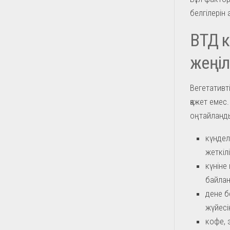
белгілерін
ВТД к
жеңіл
Вегетативт
қажет емес
оңтайланды
күндел
жеткіл
күніне
байлан
дене б
жүйесі
кофе, 