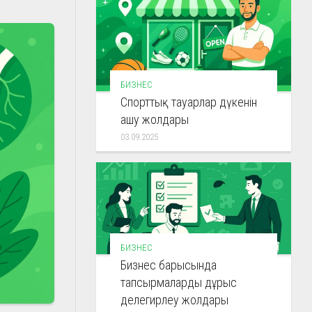
БИЗНЕС
Спорттық тауарлар дүкенін
ашу жолдары
03.09.2025
БИЗНЕС
Бизнес барысында
тапсырмаларды дұрыс
делегирлеу жолдары