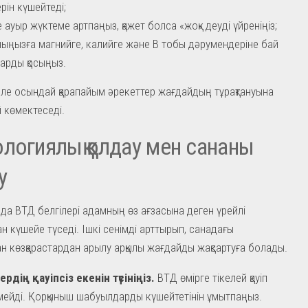
рін күшейтеді;
е ауыр жүктеме артпаңыз, қажет болса «жоқ» деуді үйреніңіз;
ыңызға магнийге, калийге және В тобы дәрумендеріне бай
арды қосыңыз.
келе осындай қарапайым әрекеттер жағдайдың тұрақтануына
й көмектеседі.
логиялық қолдау мен сананы
у
да ВТД белгілері адамның өз ағзасына деген үрейлі
н күшейе түседі. Ішкі сенімді арттырып, санадағы
н көзқарастардан арылу арқылы жағдайды жақсартуға болады.
ердің қауіпсіз екенін түсініңіз.
ВТД өмірге тікелей қауіп
мейді. Қорқыныш шабуылдарды күшейтетінін ұмытпаңыз.