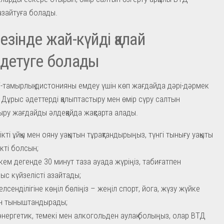
 азайтуға болады.
езінде жай-күйді қалай
детуге болады
і-тамырлық дистонияны емдеу үшін көп жағдайда дәрі-дәрмек
. Дұрыс әдеттерді қалыптастыру мен өмір сүру салтын
ру жағдайды әлдеқайда жақсарта алады.
ікті ұйқы мен ояну уақытын тұрақтандырыңыз, түнгі тынығу уақыты
ікті болсын;
 кем дегенде 30 минут таза ауада жүріңіз, табиғатпен
ыс күйзелісті азайтады;
елсенділігіне көңіл бөліңіз – жеңіл спорт, йога, жүзу жүйке
н тыныштандырады;
энергетик, темекі мен алкогольден аулақ болыңыз, олар ВТД