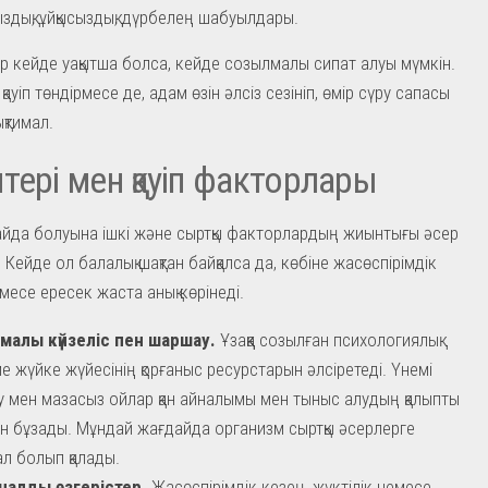
здық, ұйқысыздық, дүрбелең шабуылдары.
ер кейде уақытша болса, кейде созылмалы сипат алуы мүмкін.
қауіп төндірмесе де, адам өзін әлсіз сезініп, өмір сүру сапасы
қтимал.
тері мен қауіп факторлары
йда болуына ішкі және сыртқы факторлардың жиынтығы әсер
. Кейде ол балалық шақтан байқалса да, көбіне жасөспірімдік
месе ересек жаста анық көрінеді.
малы күйзеліс пен шаршау.
Ұзаққа созылған психологиялық
е жүйке жүйесінің қорғаныс ресурстарын әлсіретеді. Үнемі
у мен мазасыз ойлар қан айналымы мен тыныс алудың қалыпты
н бұзады. Мұндай жағдайда организм сыртқы әсерлерге
ал болып қалады.
налды өзгерістер.
Жасөспірімдік кезең, жүктілік немесе