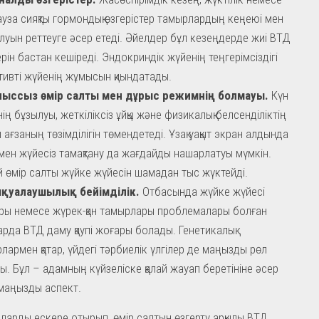
уза сияқты гормондық өзгерістер тамырлардың кеңеюі мен
уын реттеуге әсер етеді. Әйелдер бұл кезеңдерде жиі ВТД
ерін бастан кешіреді. Эндокриндік жүйенің теңгерімсіздігі
тивті жүйенің жұмысын қиындатады.
лыссыз өмір салты мен дұрыс режимнің болмауы.
Күн
нің бұзылуы, жеткіліксіз ұйқы және физикалық белсенділіктің
 ағзаның төзімділігін төмендетеді. Ұзақ уақыт экран алдында
мен жүйесіз тамақтану да жағдайды нашарлатуы мүмкін.
 өмір салты жүйке жүйесін шамадан тыс жүктейді.
қуалаушылық бейімділік.
Отбасында жүйке жүйесі
ры немесе жүрек-қан тамырлары проблемалары болған
рда ВТД даму қаупі жоғары болады. Генетикалық
лармен қатар, үйдегі тәрбиелік үлгілер де маңызды рөл
ды. Бұл – адамның күйзеліске қалай жауап беретініне әсер
 маңызды аспект.
ларды ескере отырып, өмір салтын өзгерту арқылы ВТД