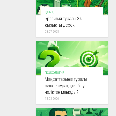
ҚЫЗЫҚ
Бразилия туралы 34
қызықты дерек
08.07.2025
ПСИХОЛОГИЯ
Мақсаттарыңыз туралы
өзіңізге сұрақ қоя білу
неліктен маңызды?
13.03.2026