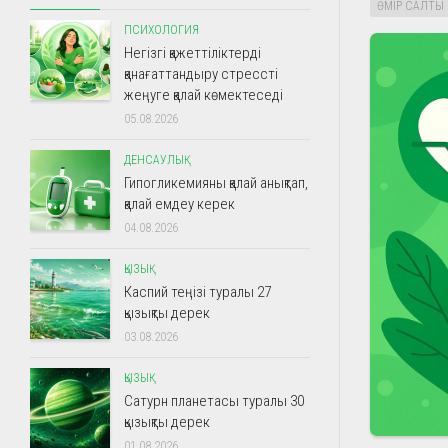
ӨМІР САЛТЫ
ПСИХОЛОГИЯ
Негізгі қажеттіліктерді
қанағаттандыру стрессті
жеңуге қалай көмектеседі
05.08.2026
ДЕНСАУЛЫҚ
Гипогликемияны қалай анықтап,
қалай емдеу керек
04.08.2026
ҚЫЗЫҚ
Каспий теңізі туралы 27
қызықты дерек
03.08.2026
ҚЫЗЫҚ
Сатурн планетасы туралы 30
қызықты дерек
01.08.2026