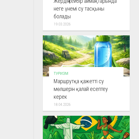
Жердің кейбір аймақтарында
неге үнемі су тасқыны
болады
19.03.2026
ТУРИЗМ
Маршрутқа қажетті су
мөлшерін қалай есептеу
керек
18.04.2026