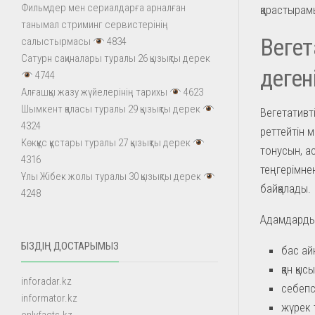
Фильмдер мен сериалдарға арналған
қарастырам
танымал стриминг сервистерінің
Вегет
салыстырмасы
4834
Сатурн сақиналары туралы 26 қызықты дерек
деген
4744
Алғашқы жазу жүйелерінің тарихы
4623
Шымкент қаласы туралы 29 қызықты дерек
Вегетативт
4324
реттейтін 
Көкқұс құстары туралы 27 қызықты дерек
тонусын, а
4316
теңгерімне
Ұлы Жібек жолы туралы 30 қызықты дерек
байқалады.
4248
Адамдарды
БІЗДІҢ ДОСТАРЫМЫЗ
бас ай
қан қы
inforadar.kz
себепс
informator.kz
жүрек 