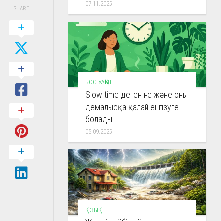
07.11.2025
SHARE
БОС УАҚЫТ
Slow time деген не және оны
демалысқа қалай енгізуге
болады
05.09.2025
ҚЫЗЫҚ