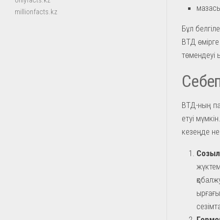
onlyfacts.kz
мазасы
millionfacts.kz
Бұл белгіл
ВТД өмірге 
төмендеуі ы
Себеп
ВТД-ның па
етуі мүмкін
кезеңде не
Созыл
жүктем
қобалж
ырғағы
сезімт
Гормо