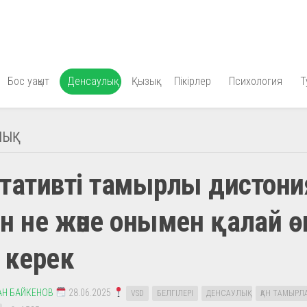
Бос уақыт
Денсаулық
Қызық
Пікірлер
Психология
Т
ЫҚ
тативті тамырлы дистони
н не және онымен қалай ө
 керек
АН БАЙКЕНОВ
28.06.2025
VSD
БЕЛГІЛЕРІ
ДЕНСАУЛЫҚ
ҚАН ТАМЫРЛ