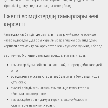
тіршіліктің дамуындағы маңызды кезең болды.
Ежелгі өсімдіктердің тамырлары нені
көрсетті
Ғалымдар қазба күйінде сақталған тамыр жүйелеріне ерекше
назар аударады. Дәл осы құрылымдар алғашқы ормандардың
қоршаған ортамен қалай әрекеттескенін түсінуге мүмкіндік береді.
Зерттеулер бірнеше маңызды ерекшелікті анықтады.
тамырлар бұрын ойлағаннан әлдеқайда терең қабаттарға дейін
енген;
өсімдіктер тау жыныстарының бұзылуына белсенді түрде
қатысқан;
ежелгі өсімдік жамылғысы химиялық элементтердің
айналымына әсер еткен;
тамыр жүйелерінің дамуы тұрақты экожүйелердің
қалыптасуына ықпал жасаған.