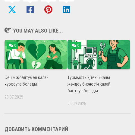
YOU MAY ALSO LIKE...
0
0
Сенім жоғалтумен қалай
Тұрмыстық техниканы
күресуге болады
жөндеу бизнесін қалай
бастауға болады
20.07.2025
25.09.2025
ДОБАВИТЬ КОММЕНТАРИЙ