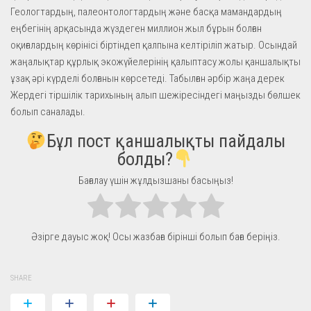
Геологтардың, палеонтологтардың және басқа мамандардың
еңбегінің арқасында жүздеген миллион жыл бұрын болған
оқиғалардың көрінісі біртіндеп қалпына келтіріліп жатыр. Осындай
жаңалықтар құрлық экожүйелерінің қалыптасу жолы қаншалықты
ұзақ әрі күрделі болғанын көрсетеді. Табылған әрбір жаңа дерек
Жердегі тіршілік тарихының алып шежіресіндегі маңызды бөлшек
болып саналады.
Бұл пост қаншалықты пайдалы
болды?
Бағалау үшін жұлдызшаны басыңыз!
Әзірге дауыс жоқ! Осы жазбаға бірінші болып баға беріңіз.
SHARE