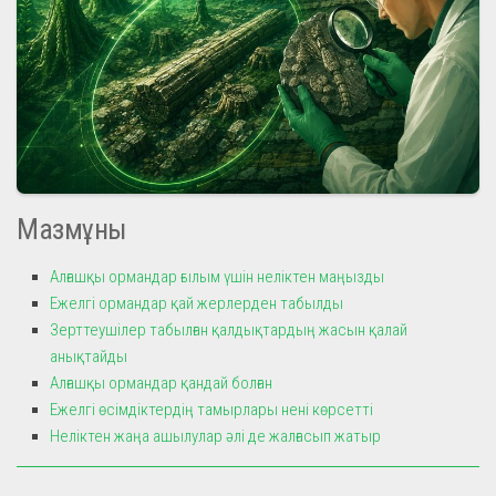
Мазмұны
Алғашқы ормандар ғылым үшін неліктен маңызды
Ежелгі ормандар қай жерлерден табылды
Зерттеушілер табылған қалдықтардың жасын қалай
анықтайды
Алғашқы ормандар қандай болған
Ежелгі өсімдіктердің тамырлары нені көрсетті
Неліктен жаңа ашылулар әлі де жалғасып жатыр