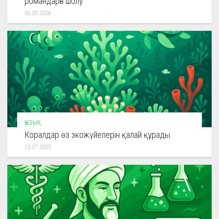
романдарға шолу
03.05.2026
ҚЫЗЫҚ
Коралдар өз экожүйелерін қалай құрады
15.07.2025