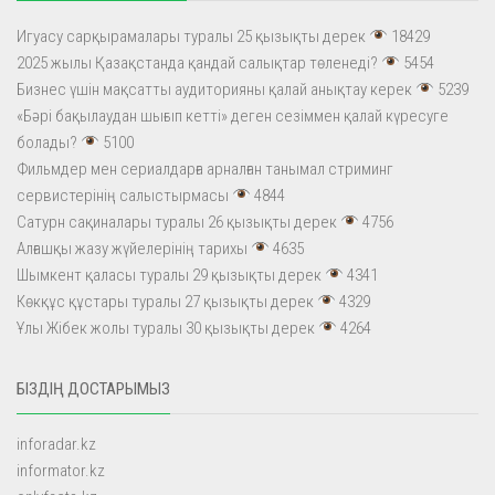
Игуасу сарқырамалары туралы 25 қызықты дерек
18429
2025 жылы Қазақстанда қандай салықтар төленеді?
5454
Бизнес үшін мақсатты аудиторияны қалай анықтау керек
5239
«Бәрі бақылаудан шығып кетті» деген сезіммен қалай күресуге
болады?
5100
Фильмдер мен сериалдарға арналған танымал стриминг
сервистерінің салыстырмасы
4844
Сатурн сақиналары туралы 26 қызықты дерек
4756
Алғашқы жазу жүйелерінің тарихы
4635
Шымкент қаласы туралы 29 қызықты дерек
4341
Көкқұс құстары туралы 27 қызықты дерек
4329
Ұлы Жібек жолы туралы 30 қызықты дерек
4264
БІЗДІҢ ДОСТАРЫМЫЗ
inforadar.kz
informator.kz