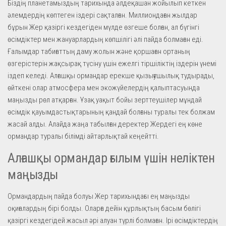
Біздің планетамыздың тарихында әлдеқашан жойылып кеткен
әлемдердің көптеген іздері сақталған. Миллиондаған жылдар
бұрын Жер қазіргі кездегіден мүлде өзгеше болған, ал бүгінгі
өсімдіктер мен жануарлардың көпшілігі әлі пайда болмаған еді.
Ғалымдар табиғаттың даму жолын және қоршаған ортаның
өзгерістерін жақсырақ түсіну үшін ежелгі тіршіліктің іздерін үнемі
іздеп келеді. Алғашқы ормандар ерекше қызығушылық тудырады,
өйткені олар атмосфера мен экожүйелердің қалыптасуында
маңызды рөл атқарған. Ұзақ уақыт бойы зерттеушілер мұндай
өсімдік қауымдастықтарының қандай болғаны туралы тек болжам
жасай алды. Алайда жаңа табылған деректер Жердегі ең көне
ормандар туралы білімді айтарлықтай кеңейтті.
Алғашқы ормандар ғылым үшін неліктен
маңызды
Ормандардың пайда болуы Жер тарихындағы ең маңызды
оқиғалардың бірі болды. Оларға дейін құрлықтың басым бөлігі
қазіргі кездегідей жасыл әрі алуан түрлі болмаған. Ірі өсімдіктердің