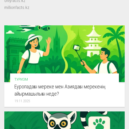
onlyfacts.kz
millionfacts.kz
ТУРИЗМ
Еуропадағы мереке мен Азиядағы мерекенің
айырмашылығы неде?
19.11.2025