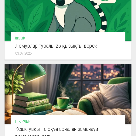
ҚЫЗЫҚ
Лемурлар туралы 25 қызықты дерек
03.07.2025
ПІКІРЛЕР
Кешкі уақытта оқуға арналған заманауи