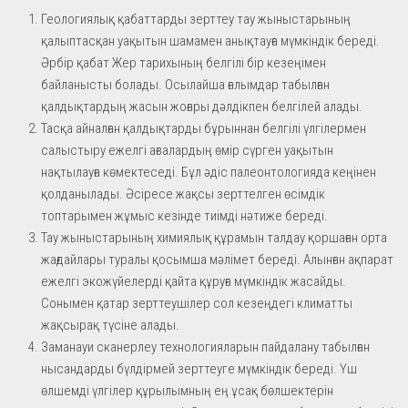
Геологиялық қабаттарды зерттеу тау жыныстарының
қалыптасқан уақытын шамамен анықтауға мүмкіндік береді.
Әрбір қабат Жер тарихының белгілі бір кезеңімен
байланысты болады. Осылайша ғалымдар табылған
қалдықтардың жасын жоғары дәлдікпен белгілей алады.
Тасқа айналған қалдықтарды бұрыннан белгілі үлгілермен
салыстыру ежелгі ағзалардың өмір сүрген уақытын
нақтылауға көмектеседі. Бұл әдіс палеонтологияда кеңінен
қолданылады. Әсіресе жақсы зерттелген өсімдік
топтарымен жұмыс кезінде тиімді нәтиже береді.
Тау жыныстарының химиялық құрамын талдау қоршаған орта
жағдайлары туралы қосымша мәлімет береді. Алынған ақпарат
ежелгі экожүйелерді қайта құруға мүмкіндік жасайды.
Сонымен қатар зерттеушілер сол кезеңдегі климатты
жақсырақ түсіне алады.
Заманауи сканерлеу технологияларын пайдалану табылған
нысандарды бүлдірмей зерттеуге мүмкіндік береді. Үш
өлшемді үлгілер құрылымның ең ұсақ бөлшектерін