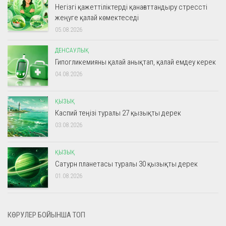
Негізгі қажеттіліктерді қанағаттандыру стрессті
жеңуге қалай көмектеседі
05.08.2026
ДЕНСАУЛЫҚ
Гипогликемияны қалай анықтап, қалай емдеу керек
04.08.2026
ҚЫЗЫҚ
Каспий теңізі туралы 27 қызықты дерек
03.08.2026
ҚЫЗЫҚ
Сатурн планетасы туралы 30 қызықты дерек
01.08.2026
КӨРУЛЕР БОЙЫНША ТОП