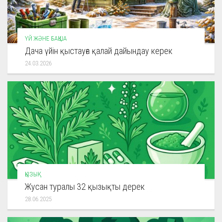
ҮЙ ЖӘНЕ БАҚША
Дача үйін қыстауға қалай дайындау керек
24.03.2026
ҚЫЗЫҚ
Жусан туралы 32 қызықты дерек
28.06.2025