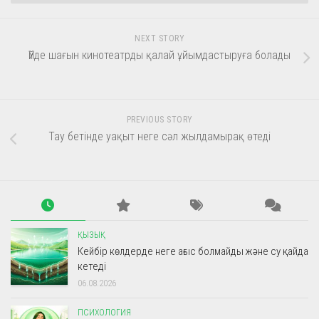
NEXT STORY
Үйде шағын кинотеатрды қалай ұйымдастыруға болады
PREVIOUS STORY
Тау бетінде уақыт неге сәл жылдамырақ өтеді
ҚЫЗЫҚ
Кейбір көлдерде неге ағыс болмайды және су қайда
кетеді
06.08.2026
ПСИХОЛОГИЯ