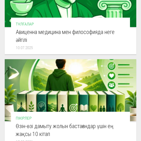
ТҰЛҒАЛАР
Авиценна медицина мен философияда неге
әйгілі
10.07.2025
ПІКІРЛЕР
Өзін-өзі дамыту жолын бастағандар үшін ең
жақсы 10 кітап