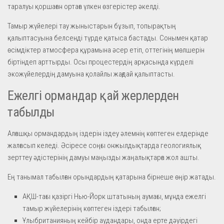
таралуы қоршаған ортаға үлкен өзгерістер әкелді.
Тамыр жүйелері тау жыныстарын бұзып, топырақтың
қалыптасуына белсенді түрде қатыса бастады. Сонымен қатар
өсімдіктер атмосфера құрамына әсер етіп, оттегінің мөлшерін
біртіндеп арттырды. Осы процестердің арқасында күрделі
экожүйелердің дамуына қолайлы жағдай қалыптасты.
Ежелгі ормандар қай жерлерден
табылды
Алғашқы ормандардың іздерін іздеу әлемнің көптеген елдерінде
жалғасып келеді. Әсіресе соңғы онжылдықтарда геологиялық
зерттеу әдістерінің дамуы маңызды жаңалықтарға жол ашты.
Ең танымал табылған орындардың қатарына бірнеше өңір жатады.
АҚШ-тағы қазіргі Нью-Йорк штатының аумағы, мұнда ежелгі
тамыр жүйелерінің көптеген іздері табылған;
Ұлыбританияның кейбір аудандары, онда ерте дәуірдегі