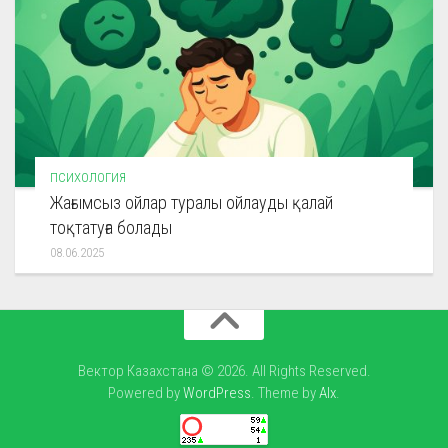
ПСИХОЛОГИЯ
Жағымсыз ойлар туралы ойлауды қалай
тоқтатуға болады
08.06.2025
Вектор Казахстана © 2026. All Rights Reserved.
Powered by
WordPress
. Theme by
Alx
.