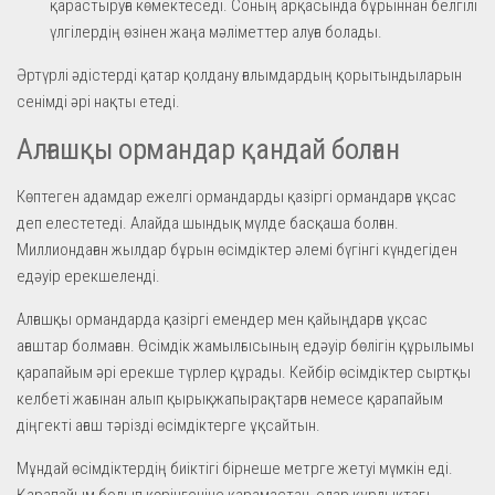
қарастыруға көмектеседі. Соның арқасында бұрыннан белгілі
үлгілердің өзінен жаңа мәліметтер алуға болады.
Әртүрлі әдістерді қатар қолдану ғалымдардың қорытындыларын
сенімді әрі нақты етеді.
Алғашқы ормандар қандай болған
Көптеген адамдар ежелгі ормандарды қазіргі ормандарға ұқсас
деп елестетеді. Алайда шындық мүлде басқаша болған.
Миллиондаған жылдар бұрын өсімдіктер әлемі бүгінгі күндегіден
едәуір ерекшеленді.
Алғашқы ормандарда қазіргі емендер мен қайыңдарға ұқсас
ағаштар болмаған. Өсімдік жамылғысының едәуір бөлігін құрылымы
қарапайым әрі ерекше түрлер құрады. Кейбір өсімдіктер сыртқы
келбеті жағынан алып қырықжапырақтарға немесе қарапайым
діңгекті ағаш тәрізді өсімдіктерге ұқсайтын.
Мұндай өсімдіктердің биіктігі бірнеше метрге жетуі мүмкін еді.
Қарапайым болып көрінгеніне қарамастан, олар құрлықтағы