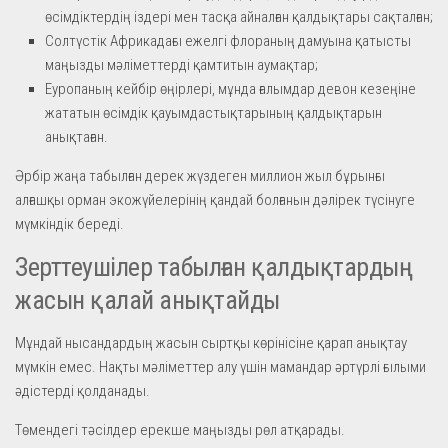
өсімдіктердің іздері мен тасқа айналған қалдықтары сақталған;
Солтүстік Африкадағы ежелгі флораның дамуына қатысты
маңызды мәліметтерді қамтитын аумақтар;
Еуропаның кейбір өңірлері, мұнда ғалымдар девон кезеңіне
жататын өсімдік қауымдастықтарының қалдықтарын
анықтаған.
Әрбір жаңа табылған дерек жүздеген миллион жыл бұрынғы
алғашқы орман экожүйелерінің қандай болғанын дәлірек түсінуге
мүмкіндік береді.
Зерттеушілер табылған қалдықтардың
жасын қалай анықтайды
Мұндай нысандардың жасын сыртқы көрінісіне қарап анықтау
мүмкін емес. Нақты мәліметтер алу үшін мамандар әртүрлі ғылыми
әдістерді қолданады.
Төмендегі тәсілдер ерекше маңызды рөл атқарады.