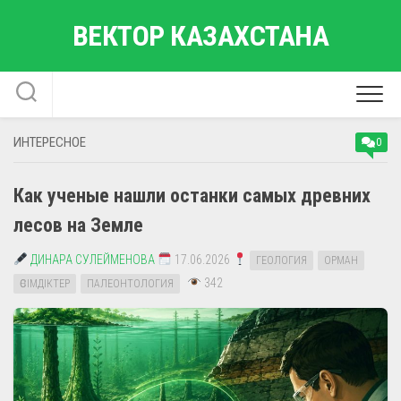
Перейти
ВЕКТОР КАЗАХСТАНА
к
содержанию
ИНТЕРЕСНОЕ
0
Как ученые нашли останки самых древних
лесов на Земле
ДИНАРА СУЛЕЙМЕНОВА
17.06.2026
ГЕОЛОГИЯ
ОРМАН
342
ӨСІМДІКТЕР
ПАЛЕОНТОЛОГИЯ