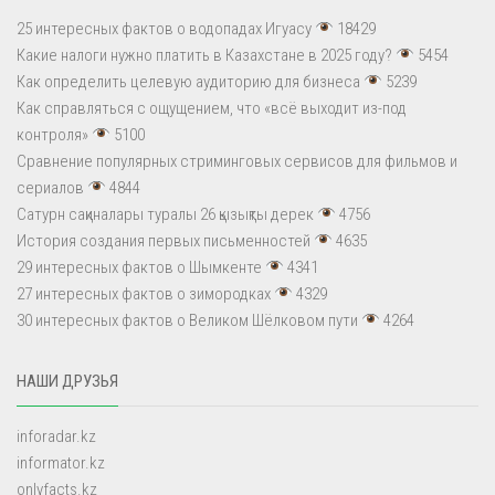
25 интересных фактов о водопадах Игуасу
18429
Какие налоги нужно платить в Казахстане в 2025 году?
5454
Как определить целевую аудиторию для бизнеса
5239
Как справляться с ощущением, что «всё выходит из-под
контроля»
5100
Сравнение популярных стриминговых сервисов для фильмов и
сериалов
4844
Сатурн сақиналары туралы 26 қызықты дерек
4756
История создания первых письменностей
4635
29 интересных фактов о Шымкенте
4341
27 интересных фактов о зимородках
4329
30 интересных фактов о Великом Шёлковом пути
4264
НАШИ ДРУЗЬЯ
inforadar.kz
informator.kz
onlyfacts.kz