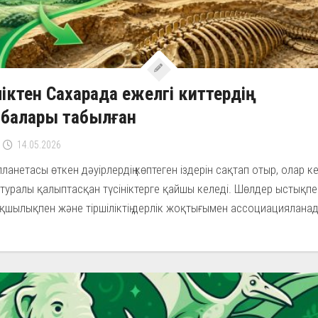
іктен Сахарада ежелгі киттердің
збалары табылған
14.05.2026
ланетасы өткен дәуірлердің көптеген іздерін сақтап отыр, олар к
туралы қалыптасқан түсініктерге қайшы келеді. Шөлдер ыстықпе
қшылықпен және тіршіліктің дерлік жоқтығымен ассоциацияланады