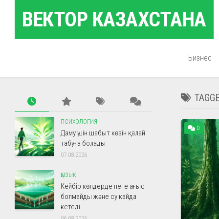
Skip
ВЕКТОР КАЗАХСТАНА
to
content
Бизнес
TAGG
ПСИХОЛОГИЯ
0
Даму үшін шабыт көзін қалай
табуға болады
07.08.2026
ҚЫЗЫҚ
Кейбір көлдерде неге ағыс
болмайды және су қайда
кетеді
06.08.2026