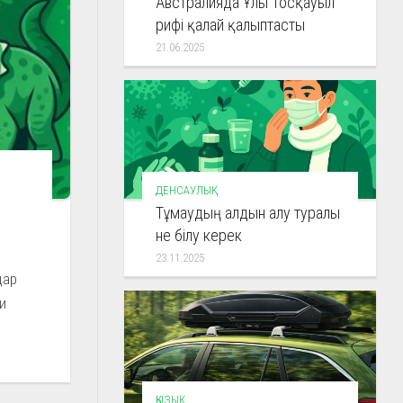
Австралияда Ұлы Тосқауыл
рифі қалай қалыптасты
21.06.2025
ДЕНСАУЛЫҚ
Тұмаудың алдын алу туралы
не білу керек
23.11.2025
дар
хи
ҚЫЗЫҚ