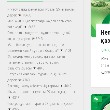
Игуасу сарқырамалары туралы 25 қызықты
дерек
18433
2025 жылы Қазақстанда қандай салықтар
төленеді?
5456
Нел
Бизнес үшін мақсатты аудиторияны қалай
анықтау керек
5243
қа
«Бәрі бақылаудан шығып кетті» деген
ҚЫЗЫҚ
сезіммен қалай күресуге болады?
5104
Фильмдер мен сериалдарға арналған
Жер п
танымал стриминг сервистерінің
әлем 
салыстырмасы
4848
құрға
Сатурн сақиналары туралы 26 қызықты
дерек
4760
Алғашқы жазу жүйелерінің тарихы
4642
Шымкент қаласы туралы 29 қызықты дерек
4348
0
Көкқұс құстары туралы 27 қызықты дерек
4333