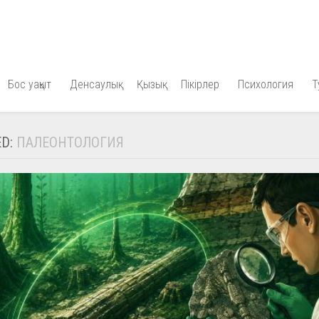
Бос уақыт
Денсаулық
Қызық
Пікірлер
Психология
Т
ED:
ПАЛЕОНТОЛОГИЯ