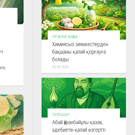
ҮЙ ЖӘНЕ БАҚША
Химиясыз зиянкестерден
ң
бақшаны қалай қорғауға
болады
ң...
06.03.2026
ТҰЛҒАЛАР
Абай Құнанбайұлы қазақ
әдебиетін қалай өзгертті