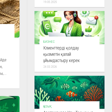
19.05.2025
БИЗНЕС
Клиенттерді қолдау
қызметін қалай
ейде
ұйымдастыру керек
н,
24.03.2026
,...
ҚЫЗЫҚ