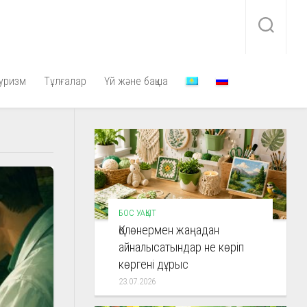
уризм
Тұлғалар
Үй және бақша
БОС УАҚЫТ
Қолөнермен жаңадан
айналысатындар не көріп
көргені дұрыс
23.07.2026