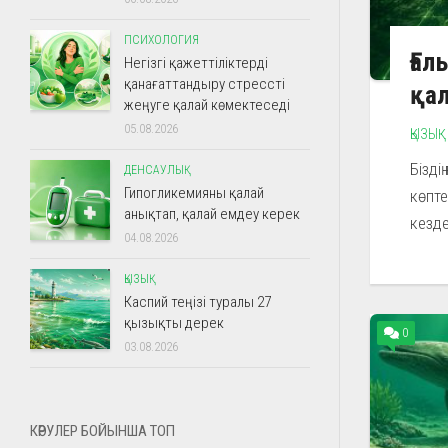
ПСИХОЛОГИЯ
Ғал
Негізгі қажеттіліктерді
қанағаттандыру стрессті
қа
жеңуге қалай көмектеседі
05.08.2026
ҚЫЗЫҚ
Бізді
ДЕНСАУЛЫҚ
Гипогликемияны қалай
көпте
анықтап, қалай емдеу керек
кезде
04.08.2026
ҚЫЗЫҚ
Каспий теңізі туралы 27
қызықты дерек
0
03.08.2026
КӨРУЛЕР БОЙЫНША ТОП