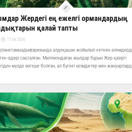
ымдар Жердегі ең ежелгі ормандардың
лдықтарын қалай тапты
17.06.2026
ң планетамыздың тарихында әлдеқашан жойылып кеткен әлемдерді
ген іздері сақталған. Миллиондаған жылдар бұрын Жер қазіргі
гіден мүлде өзгеше болған, ал бүгінгі өсімдіктер мен жануарларды