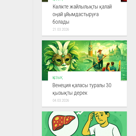
Көлікте жайлылықты қалай
оңай ұйымдастыруға
болады
21.03.2026
ҚЫЗЫҚ
Венеция қаласы туралы 30
қызықты дерек
04.03.2026