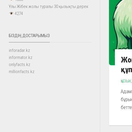
Ұлы Жібек жолы туралы 30 қызықты дерек
4274
БІЗДІҢ ДОСТАРЫМЫЗ
inforadar.kz
informator.kz
Жо
onlyfacts.kz
құ
millionfacts.kz
ҚЫЗЫҚ
Адам
бұрын
бетте