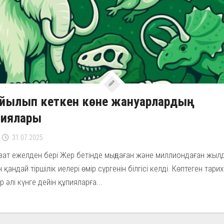
йылып кеткен көне жануарлардың
пиялары
31.07.2025
зат ежелден бері Жер бетінде мыңдаған және миллиондаған жыл
 қандай тіршілік иелері өмір сүргенін білгісі келді. Көптеген тари
р әлі күнге дейін құпияларға...