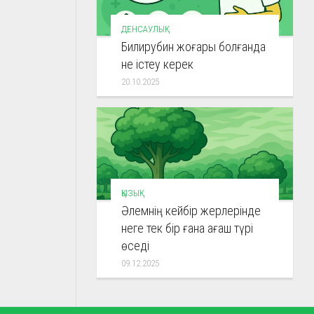
ДЕНСАУЛЫҚ
Билирубин жоғары болғанда
не істеу керек
20.10.2025
ҚЫЗЫҚ
Әлемнің кейбір жерлерінде
неге тек бір ғана ағаш түрі
өседі
09.12.2025