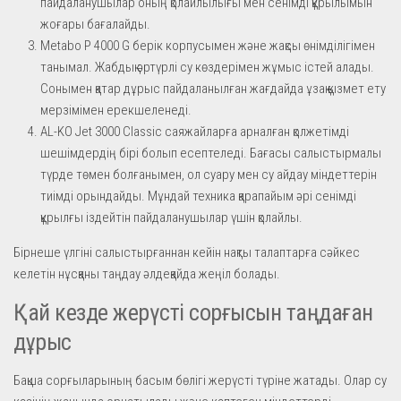
пайдаланушылар оның қолайлылығы мен сенімді құрылымын
жоғары бағалайды.
Metabo P 4000 G берік корпусымен және жақсы өнімділігімен
танымал. Жабдық әртүрлі су көздерімен жұмыс істей алады.
Сонымен қатар дұрыс пайдаланылған жағдайда ұзақ қызмет ету
мерзімімен ерекшеленеді.
AL-KO Jet 3000 Classic саяжайларға арналған қолжетімді
шешімдердің бірі болып есептеледі. Бағасы салыстырмалы
түрде төмен болғанымен, ол суару мен су айдау міндеттерін
тиімді орындайды. Мұндай техника қарапайым әрі сенімді
құрылғы іздейтін пайдаланушылар үшін қолайлы.
Бірнеше үлгіні салыстырғаннан кейін нақты талаптарға сәйкес
келетін нұсқаны таңдау әлдеқайда жеңіл болады.
Қай кезде жерүсті сорғысын таңдаған
дұрыс
Бақша сорғыларының басым бөлігі жерүсті түріне жатады. Олар су