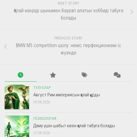
NEXT STORY
Қалай өзіңізді шынымен баурап алатын хоббиді табуға
болады
PREVIOUS STORY
BMW M5 competition шолу: неміс перфекционизмі іс
жүзінде
ТҰЛҒАЛАР
Август Рим империясын қалай құрды
09.08.2026
ПСИХОЛОГИЯ
Даму үшін шабыт көзін қалай табуға болады
07.08.2026