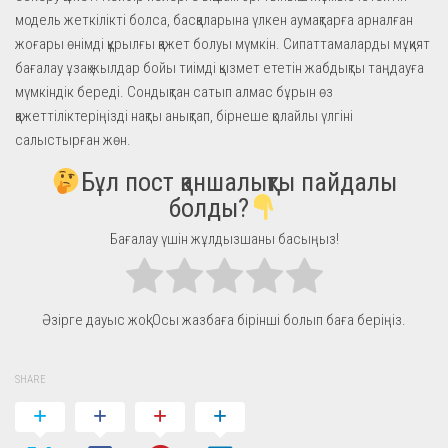
модель жеткілікті болса, басқаларына үлкен аумақтарға арналған
жоғары өнімді құрылғы қажет болуы мүмкін. Сипаттамаларды мұқият
бағалау ұзақ жылдар бойы тиімді қызмет ететін жабдықты таңдауға
мүмкіндік береді. Сондықтан сатып алмас бұрын өз
қажеттіліктеріңізді нақты анықтап, бірнеше қолайлы үлгіні
салыстырған жөн.
Бұл пост қаншалықты пайдалы
болды?
Бағалау үшін жұлдызшаны басыңыз!
Әзірге дауыс жоқ! Осы жазбаға бірінші болып баға беріңіз.
SHARE