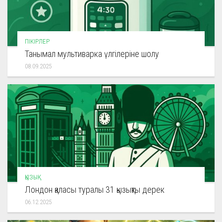
ПІКІРЛЕР
Танымал мультиварка үлгілеріне шолу
08.09.2025
ҚЫЗЫҚ
Лондон қаласы туралы 31 қызықты дерек
06.12.2025