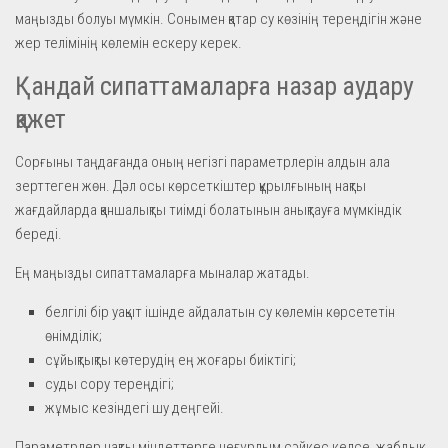
маңызды болуы мүмкін. Сонымен қатар су көзінің тереңдігін және
жер телімінің көлемін ескеру керек.
Қандай сипаттамаларға назар аудару
қажет
Сорғыны таңдағанда оның негізгі параметрлерін алдын ала
зерттеген жөн. Дәл осы көрсеткіштер құрылғының нақты
жағдайларда қаншалықты тиімді болатынын анықтауға мүмкіндік
береді.
Ең маңызды сипаттамаларға мыналар жатады.
белгілі бір уақыт ішінде айдалатын су көлемін көрсететін
өнімділік;
сұйықтықты көтерудің ең жоғары биіктігі;
суды сору тереңдігі;
жұмыс кезіндегі шу деңгейі.
Параметрлер нақты міндеттерге неғұрлым сәйкес келсе, жабдық