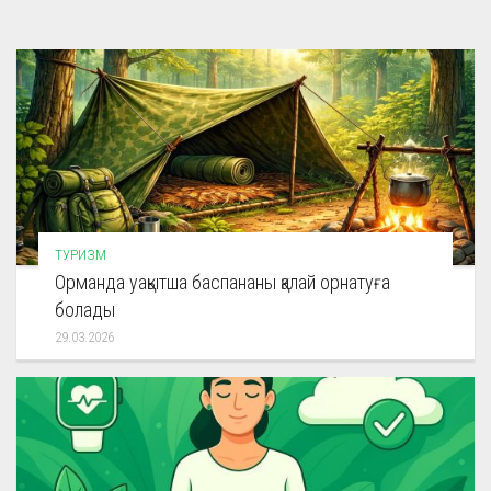
ТУРИЗМ
Орманда уақытша баспананы қалай орнатуға
болады
29.03.2026