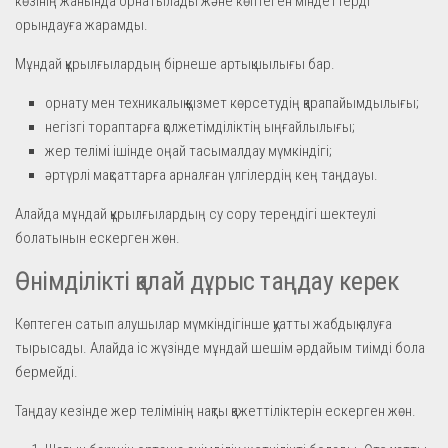
көзінің жанында орнатылады және көптеген міндеттерді
орындауға жарамды.
Мұндай құрылғылардың бірнеше артықшылығы бар.
орнату мен техникалық қызмет көрсетудің қарапайымдылығы;
негізгі тораптарға қолжетімділіктің ыңғайлылығы;
жер телімі ішінде оңай тасымалдау мүмкіндігі;
әртүрлі мақсаттарға арналған үлгілердің кең таңдауы.
Алайда мұндай құрылғылардың су сору тереңдігі шектеулі
болатынын ескерген жөн.
Өнімділікті қалай дұрыс таңдау керек
Көптеген сатып алушылар мүмкіндігінше қуатты жабдық алуға
тырысады. Алайда іс жүзінде мұндай шешім әрдайым тиімді бола
бермейді.
Таңдау кезінде жер телімінің нақты қажеттіліктерін ескерген жөн.