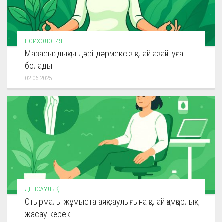
ПСИХОЛОГИЯ
Мазасыздықты дәрі-дәрмексіз қалай азайтуға
болады
02.06.2025
ДЕНСАУЛЫҚ
Отырмалы жұмыста аяқ саулығына қалай қамқорлық
жасау керек