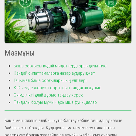
Мазмұны
Бақша сорғысы қандай міндеттерді орындауы тиіс
Қандай сипаттамаларға назар аудару қажет
Танымал бақша сорғыларының үлгілері
Қай кезде жерүсті сорғысын таңдаған дұрыс
Өнімділікті қалай дұрыс таңдау керек
Пайдалы болуы мүмкін қосымша функциялар
Бақша мен көкөніс алқабын күтіп-баптау көбіне сенімді су көзіне
байланысты болады. Құдық, ұңғыма немесе су жиналатын
резервуар болған жағдайда да арнайы жабдықсыз суаруды