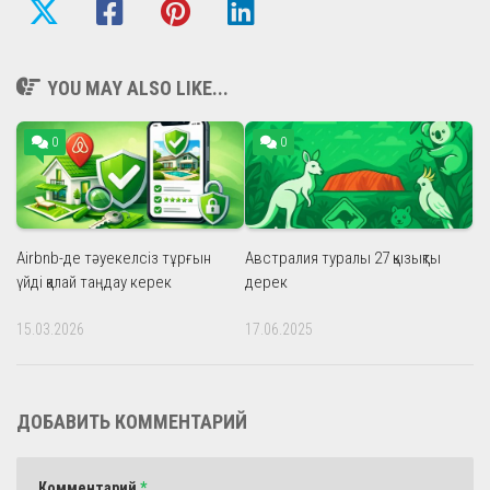
YOU MAY ALSO LIKE...
0
0
Airbnb-де тәуекелсіз тұрғын
Австралия туралы 27 қызықты
үйді қалай таңдау керек
дерек
15.03.2026
17.06.2025
ДОБАВИТЬ КОММЕНТАРИЙ
Комментарий
*