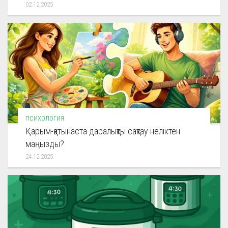
02.12.2025
ПСИХОЛОГИЯ
Қарым-қатынаста даралықты сақтау неліктен
маңызды?
24.12.2025