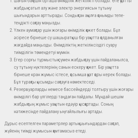
Шағын бақ үшін орташа өнімділік жеткілікті болады. Өте қуатты
жабдық сатып алу және электр энергиясын тұтыну
шығындарын арттырады. Сондықтан ақылға қонымды тепе-
теңдікті сақтау маңызды.
Үлкен аумақтар үшін жоғары өнімділік қажет болады. Бұл
әсіресе бірнеше су шашыратқыш бір уақытта қолданылған
жағдайда маңызды. Өнімділіктің жеткіліксіздігі суару
тиімділігін төмендетуі мүмкін.
Егер сорғы тұрмыстық сумен жабдықтау үшін пайдаланылса,
су тұтыну нүктелерінің санын ескеру қажет. Бір уақытта
бірнеше кран жұмыс істесе, қосымша қуат қоры керек болады.
Бұл тұрақты қысымды сақтауға көмектеседі.
Резервуарларды немесе бассейндерді толтыру үшін жоғары
өнімділігі бар үлгілерді таңдаған пайдалы. Мұндай шешім
жабдықтың жұмыс уақытын едәуір қысқартады. Соның
нәтижесінде пайдалану ыңғайлылығы артады.
Дұрыс есептелген параметрлер артық шығындардан сақтап,
жүйенің тиімді жұмысын қамтамасыз етеді.