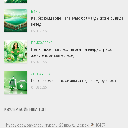
ҚЫЗЫҚ
Кейбір көлдерде неге ағыс болмайды және су қайда
кетеді
06.08.2026
ПСИХОЛОГИЯ
Негізгі қажеттіліктерді қанағаттандыру стрессті
жеңуге қалай көмектеседі
05.08.2026
ДЕНСАУЛЫҚ
Гипогликемияны қалай анықтап, қалай емдеу керек
04.08.2026
КӨРУЛЕР БОЙЫНША ТОП
Игуасу сарқырамалары туралы 25 қызықты дерек
18437