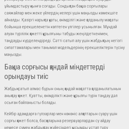
ұйымдастыру қиынға соғады. Сондықтан бақша сорғылары
саяжайлар мен жеке үйлердің иелері үшін маңызды көмекшіге
айналды. Қазіргі нарықта қуаты, өнімділігі және қолданылу мақсаты
бойынша ерекшеленетін көптеген үлгілер ұсынылған. Мұндай
алуан түрлілік қажетті құрылғыны табуды жеңілдеткенімен,
таңдауды күрделендіреді. Сәтті сатып алу үшін жабдықтың негізгі
сипаттамалары мен танымал модельдерінің ерекшеліктерін түсіну
маңызды.
Бақша сорғысы қандай міндеттерді
орындауы тиіс
Жабдық сатып алмас бұрын оның қандай мақсатта қолданылатынын
анықтау қажет. Қуатты, өнімділікті және құрылғы түрін таңдау дәл
осыған байланысты болады.
Кейбір адамдарға гүлзарлар мен көкөніс алқаптарын суару үшін
сорғы қажет болса, басқаларына резервуарлардан су айдау
немесе сумен жабдықтау жүйесіндегі қысымды ұстап тұру