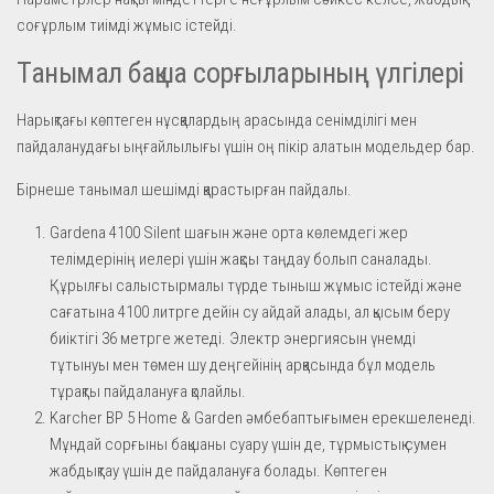
соғұрлым тиімді жұмыс істейді.
Танымал бақша сорғыларының үлгілері
Нарықтағы көптеген нұсқалардың арасында сенімділігі мен
пайдаланудағы ыңғайлылығы үшін оң пікір алатын модельдер бар.
Бірнеше танымал шешімді қарастырған пайдалы.
Gardena 4100 Silent шағын және орта көлемдегі жер
телімдерінің иелері үшін жақсы таңдау болып саналады.
Құрылғы салыстырмалы түрде тыныш жұмыс істейді және
сағатына 4100 литрге дейін су айдай алады, ал қысым беру
биіктігі 36 метрге жетеді. Электр энергиясын үнемді
тұтынуы мен төмен шу деңгейінің арқасында бұл модель
тұрақты пайдалануға қолайлы.
Karcher BP 5 Home & Garden әмбебаптығымен ерекшеленеді.
Мұндай сорғыны бақшаны суару үшін де, тұрмыстық сумен
жабдықтау үшін де пайдалануға болады. Көптеген