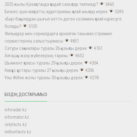
2025 жылы Қазақстанда қандай салықтар төленеді?
5460
Бизнес үшін мақсатты аудиторияны қалай анықтау керек
5249
«Бәрі бақылаудан шығып кетті» деген сезіммен қалай күресуге
болады?
5105
Фильмдер мен сериалдарға арналған танымал стриминг
сервистерінің салыстырмасы
4851
Сатурн сақиналары туралы 26 қызықты дерек
4761
Алғашқы жазу жүйелерінің тарихы
4652
Шымкент қаласы туралы 29 қызықты дерек
4354
Көкқұс құстары туралы 27 қызықты дерек
4336
Ұлы Жібек жолы туралы 30 қызықты дерек
4278
БІЗДІҢ ДОСТАРЫМЫЗ
inforadar.kz
informator.kz
onlyfacts.kz
millionfacts.kz