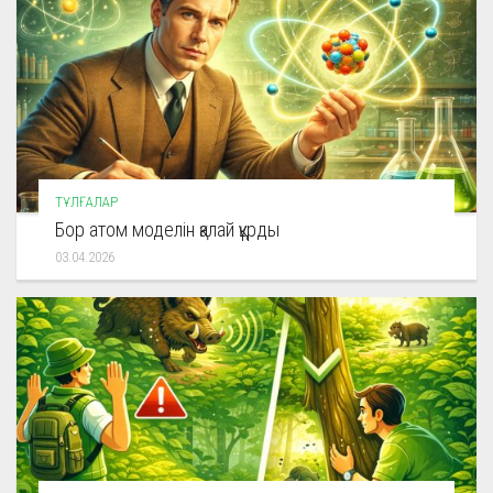
ТҰЛҒАЛАР
Бор атом моделін қалай құрды
03.04.2026