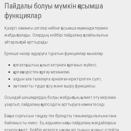
Пайдалы болуы мүмкін қосымша
функциялар
Қазіргі заманғы үлгілер көбіне қосымша мүмкіндіктермен
жабдықталады. Олардың кейбірі пайдалану қолайлылығын
айтарлықтай арттырады.
Ерекше назар аударуға тұратын функциялар мыналар.
қозғалтқыштың қызып кетуінен қорғаныс жүйесі;
құрғақ жүрістен қорғау механизмі;
алдын ала тазалауға арналған кіріктірілген сүзгі;
автоматты түрде қосу және өшіру функциясы.
Осындай шешімдердің болуы жабдықтың қызмет ету мерзімін
ұзартып, пайдалану қауіпсіздігін арттыруға көмектеседі.
Бақша сорғысын таңдау тек брендтің танымалдылығына ғана
байланысты емес. Ең алдымен нақты пайдалану жағдайларын
ескеру қажет. Кейбір иелерге ықшам әрі тыныш жұмыс істейтін