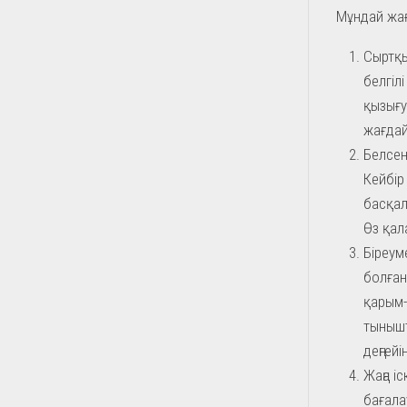
Мұндай жағ
Сыртқы
белгіл
қызығу
жағдай
Белсен
Кейбір
басқал
Өз қал
Біреум
болған
қарым-
тынышт
деңгейі
Жаңа і
бағала