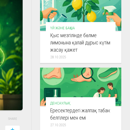
ҮЙ ЖӘНЕ БАҚША
Қыс мезгілінде бөлме
лимонына қалай дұрыс күтім
жасау қажет
28.10.2025
ДЕНСАУЛЫҚ
Ересектердегі жалпақ табан:
белгілері мен емі
SHARE
27.10.2025