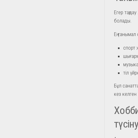
Егер таңдау
болады.
Ең танымал
спорт 
шығарм
музыка
тіл үй
Бұл санатт
кез келген
Хобби
түсін