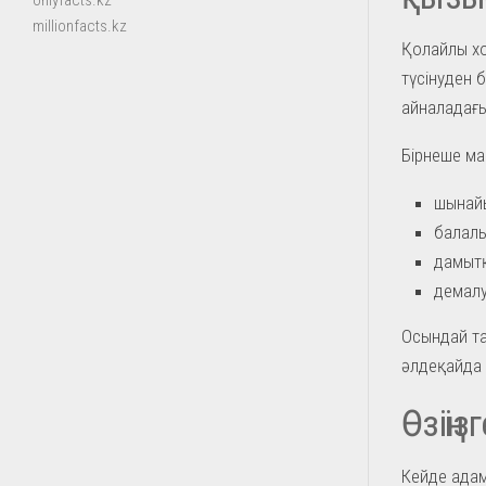
onlyfacts.kz
millionfacts.kz
Қолайлы хо
түсінуден 
айналадағы 
Бірнеше ма
шынайы
балалы
дамытқ
демалу
Осындай та
әлдеқайда 
Өзіңі
Кейде адам