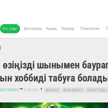
Бос уақыт
Денсаулық
Қызық
Пікірлер
Психология
Т
Т
й өзіңізді шынымен баура
ын хоббиді табуға болад
АБДУГАЛИЕВА
25.06.2026
ДЕМАЛЫС
ӨЗІН-ӨЗІ ДАМЫТУ
ХОББИ ТАҢДАУ