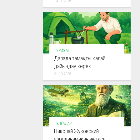
13.11.2025
ТУРИЗМ
Далада тамақты қалай
дайындау керек
31.10.2025
ТҰЛҒАЛАР
Николай Жуковский
аэродинамиканың атасы