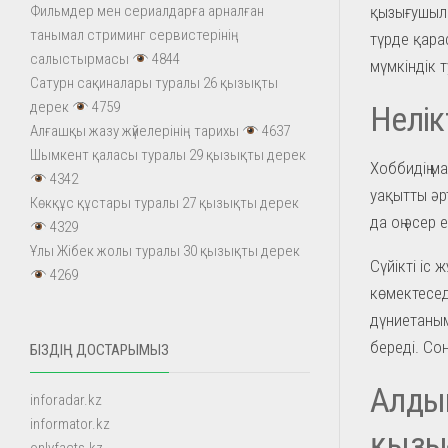
қызығушылы
Фильмдер мен сериалдарға арналған
танымал стриминг сервистерінің
түрде қара
салыстырмасы
4844
мүмкіндік 
Сатурн сақиналары туралы 26 қызықты
дерек
4759
Нелік
Алғашқы жазу жүйелерінің тарихы
4637
Шымкент қаласы туралы 29 қызықты дерек
Хоббидің м
4342
уақытты әр
Көкқұс құстары туралы 27 қызықты дерек
да оң әсер е
4329
Ұлы Жібек жолы туралы 30 қызықты дерек
Сүйікті іс
4269
көмектесед
дүниетаным
береді. Со
БІЗДІҢ ДОСТАРЫМЫЗ
Алды
inforadar.kz
informator.kz
қызы