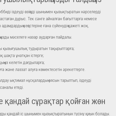
ббиді іздеуді өзіңізді шынымен қызықтыратын нәрселерді
бастаған дұрыс. Тек сәнге айналған бағыттарға немесе
адамдардың кеңестеріне ғана сүйенудің қажеті жоқ.
ңызды мәселеге назар аударған пайдалы.
 қызығушылық тудыратын тақырыптарға;
қ шақта ұнатқан істерге;
ыңыз келетін дағдыларға;
ға және ләззат алуға көмектесетін әрекеттерге.
лдау ықтимал нұсқалардың аясын тарылтып, іздеуді
саналы етеді.
зге қандай сұрақтар қойған жөн
ды қандай іс шынымен қызықтыратынын түсіну қиын болады.