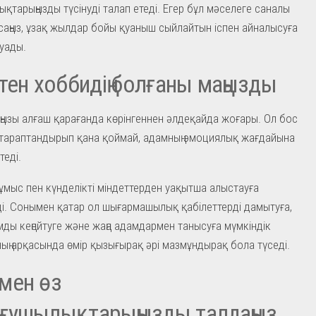
қтарыңызды түсінуді талап етеді. Егер бұл мәселеге саналы
саңыз, ұзақ жылдар бойы қуаныш сыйлайтын іспен айналысуға
туады.
тен хоббидің болғаны маңызды
аңызы алғаш қарағанда көрінгеннен әлдеқайда жоғары. Ол бос
тараптандырып қана қоймай, адамның эмоциялық жағдайына
теді.
 жұмыс пен күнделікті міндеттерден уақытша алыстауға
і. Сонымен қатар ол шығармашылық қабілеттерді дамытуға,
ды кеңейтуге және жаңа адамдармен танысуға мүмкіндік
ның арқасында өмір қызығырақ әрі мазмұндырақ бола түседі.
мен өз
ғушылықтарыңызды талдаңыз