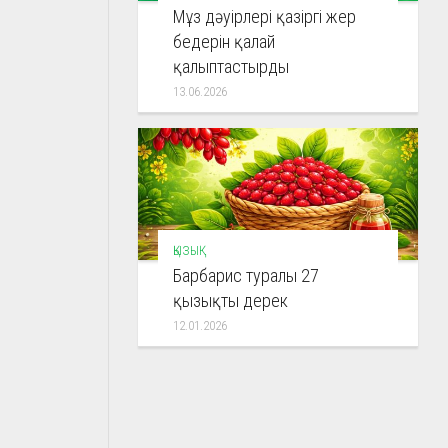
Мұз дәуірлері қазіргі жер
бедерін қалай
қалыптастырды
13.06.2026
ҚЫЗЫҚ
Барбарис туралы 27
қызықты дерек
12.01.2026