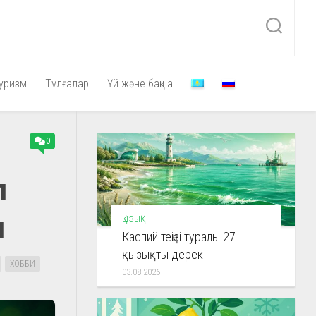
уризм
Тұлғалар
Үй және бақша
0
п
ы
ҚЫЗЫҚ
Каспий теңізі туралы 27
қызықты дерек
ХОББИ
03.08.2026