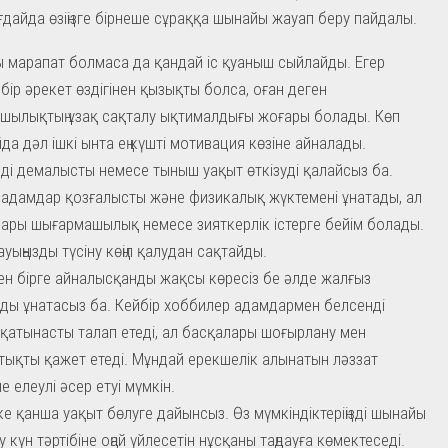
дайда өзіңізге бірнеше сұраққа шынайы жауап беру пайдалы.
 марапат болмаса да қандай іс қуаныш сыйлайды. Егер
і бір әрекет өздігінен қызықты болса, оған деген
шылықтың ұзақ сақталу ықтималдығы жоғары болады. Көп
да дәл ішкі ынта ең күшті мотивация көзіне айналады.
ді демалысты немесе тыныш уақыт өткізуді қалайсыз ба.
 адамдар қозғалысты және физикалық жүктемені ұнатады, ал
ары шығармашылық немесе зияткерлік істерге бейім болады.
ауыңызды түсіну көңіл қалудан сақтайды.
ен бірге айналысқанды жақсы көресіз бе әлде жалғыз
ды ұнатасыз ба. Кейбір хоббилер адамдармен белсенді
қатынасты талап етеді, ал басқалары шоғырлану мен
ықты қажет етеді. Мұндай ерекшелік алынатын ләззат
не елеулі әсер етуі мүмкін.
ске қанша уақыт бөлуге дайынсыз. Өз мүмкіндіктеріңізді шынайы
у күн тәртібіне оңай үйлесетін нұсқаны таңдауға көмектеседі.