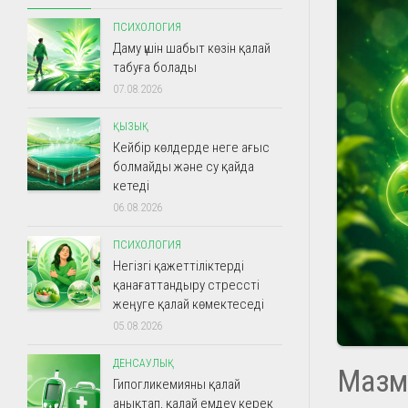
ПСИХОЛОГИЯ
Даму үшін шабыт көзін қалай
табуға болады
07.08.2026
ҚЫЗЫҚ
Кейбір көлдерде неге ағыс
болмайды және су қайда
кетеді
06.08.2026
ПСИХОЛОГИЯ
Негізгі қажеттіліктерді
қанағаттандыру стрессті
жеңуге қалай көмектеседі
05.08.2026
ДЕНСАУЛЫҚ
Мазм
Гипогликемияны қалай
анықтап, қалай емдеу керек