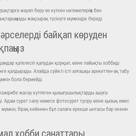
рақтарға жауап беру өз күткен нәтижелеріңіз бен
қтарыңызды жақсырақ түсінуге мүмкіндік береді.
нәрселерді байқап көруден
қпаңыз
дамдар қателесіп қалудан қорқып, өзіне лайықты хоббиді
інге қалдырады. Алайда сүйікті істі алғашқы әрекеттен-ақ табу
мкін бола бермейді.
тәжірибе жасау күтпеген қызығушылықтарды ашуға
і. Адам сурет салу немесе фотосурет түсіру өзіне қызық емес
 мүмкін, бірақ кейіннен бұл салаға ерекше ынтасы бар екенін
ал хобби санаттары