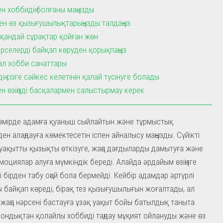
ен хоббидің болғаны маңызды
н өз қызығушылықтарыңызды талдаңыз
ге қандай сұрақтар қойған жөн
әрселерді байқап көруден қорықпаңыз
л хобби санаттары
ің сізге сәйкес келетінін қалай түсінуге болады
ен өзіңізді басқалармен салыстырмау керек
 өмірде адамға қуаныш сыйлайтын және тұрмыстық
ен алаңдауға көмектесетін іспен айналысу маңызды. Сүйікті
уақытты қызықты өткізуге, жаңа дағдыларды дамытуға және
оциялар алуға мүмкіндік береді. Алайда әрдайым өзіңізге
і бірден табу оңай бола бермейді. Кейбір адамдар әртүрлі
 байқап көреді, бірақ тез қызығушылығын жоғалтады, ал
жаңа нәрсені бастауға ұзақ уақыт бойы батылдық таныта
ондықтан қолайлы хоббиді таңдау мұқият ойлануды және өз