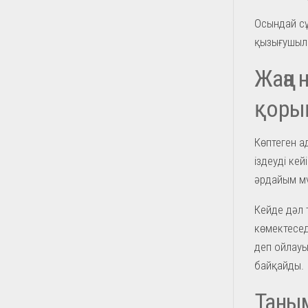
Осындай сұ
қызығушылы
Жаңа 
қоры
Көптеген а
іздеуді кей
әрдайым мү
Кейде дәл 
көмектесед
деп ойлауы
байқайды.
Таным