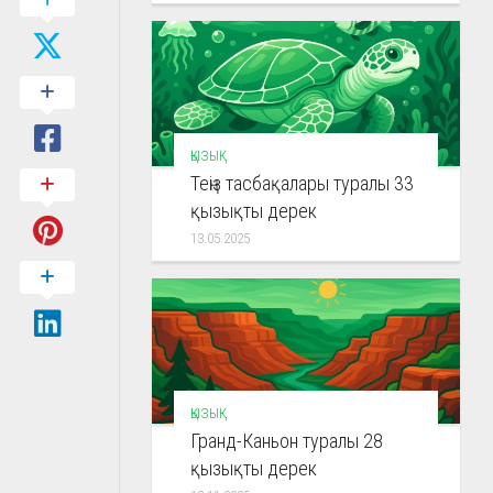
ҚЫЗЫҚ
Теңіз тасбақалары туралы 33
қызықты дерек
13.05.2025
ҚЫЗЫҚ
Гранд-Каньон туралы 28
қызықты дерек