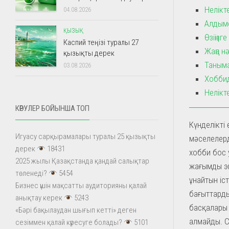
Нелікт
04.08.2026
Алдыме
ҚЫЗЫҚ
Өзіңіз
Каспий теңізі туралы 27
Жаңа н
қызықты дерек
Таныма
03.08.2026
Хоббид
Нелікт
КӨРУЛЕР БОЙЫНША ТОП
Күнделікті
Игуасу сарқырамалары туралы 25 қызықты
мәселелерд
дерек
18431
хобби бос 
2025 жылы Қазақстанда қандай салықтар
жағымды эм
төленеді?
5454
ұнайтын іст
Бизнес үшін мақсатты аудиторияны қалай
бағыттарды
анықтау керек
5243
басқалары 
«Бәрі бақылаудан шығып кетті» деген
алмайды. С
сезіммен қалай күресуге болады?
5101