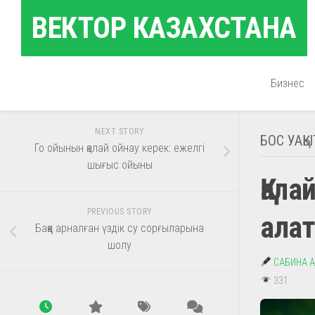
Skip
ВЕКТОР КАЗАХСТАНА
to
content
Бизнес
NEXT STORY
БОС УАҚЫ
Го ойынын қалай ойнау керек: ежелгі
шығыс ойыны
Қала
PREVIOUS STORY
алат
Баққа арналған үздік су сорғыларына
шолу
САБИНА 
331