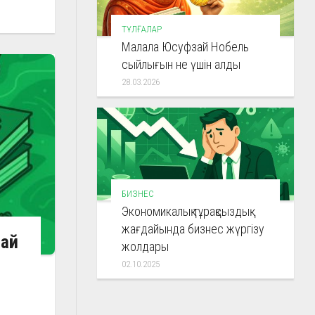
ТҰЛҒАЛАР
Малала Юсуфзай Нобель
сыйлығын не үшін алды
28.03.2026
БИЗНЕС
Экономикалық тұрақсыздық
жағдайында бизнес жүргізу
лай
жолдары
02.10.2025