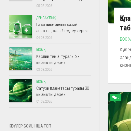
05.08.2026
Қал
ДЕНСАУЛЫҚ
Гипогликемияны қалай
таб
анықтап, қалай емдеу керек
04.08.2026
БОС У
Күнде
ҚЫЗЫҚ
Каспий теңізі туралы 27
алаңд
қызықты дерек
қызық
03.08.2026
ҚЫЗЫҚ
Сатурн планетасы туралы 30
қызықты дерек
0
01.08.2026
КӨРУЛЕР БОЙЫНША ТОП