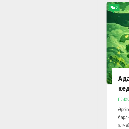
0
Ада
кед
ПСИХ
Әрбір
барлы
алмай