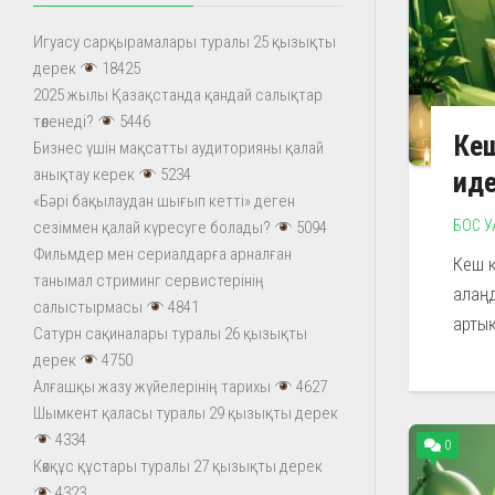
Игуасу сарқырамалары туралы 25 қызықты
дерек
18425
2025 жылы Қазақстанда қандай салықтар
төленеді?
5446
Кеш
Бизнес үшін мақсатты аудиторияны қалай
анықтау керек
5234
ид
«Бәрі бақылаудан шығып кетті» деген
БОС У
сезіммен қалай күресуге болады?
5094
Фильмдер мен сериалдарға арналған
Кеш к
танымал стриминг сервистерінің
алаңд
салыстырмасы
4841
артық
Сатурн сақиналары туралы 26 қызықты
дерек
4750
Алғашқы жазу жүйелерінің тарихы
4627
Шымкент қаласы туралы 29 қызықты дерек
4334
0
Көкқұс құстары туралы 27 қызықты дерек
4323