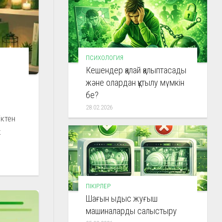
ПСИХОЛОГИЯ
Кешендер қалай қалыптасады
және олардан құтылу мүмкін
бе?
28.02.2026
іктен
к
ПІКІРЛЕР
Шағын ыдыс жуғыш
машиналарды салыстыру