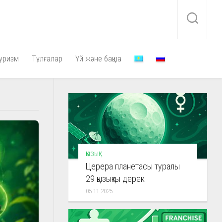
уризм
Тұлғалар
Үй және бақша
ҚЫЗЫҚ
Церера планетасы туралы
29 қызықты дерек
05.11.2025