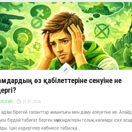
мдардың өз қабілеттеріне сенуіне не
ергі?
ОЛОГИЯ
21.01.2026
 адам бірегей таланттар жиынтығы мен даму әлеуетіне ие. Алайд
ғы бірдей табиғат берген мүмкіндіктерін толық көлемде іске асы
ды. Ішкі кедергілер көбінесе табысқа...