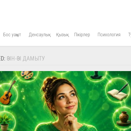
Бос уақыт
Денсаулық
Қызық
Пікірлер
Психология
Т
ED:
ӨЗІН-ӨЗІ ДАМЫТУ