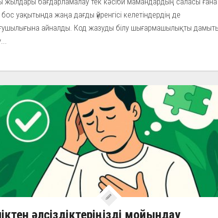
ы жылдары бағдарламалау тек кәсіби мамандардың саласы ғана
 бос уақытында жаңа дағды үйренгісі келетіндердің де
ғушылығына айналды. Код жазуды білу шығармашылықты дамыты
...
іктен әлсіздіктеріңізді мойындау