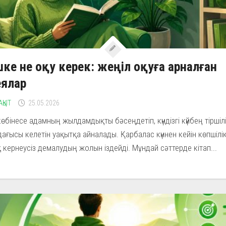
ке не оқу керек: жеңіл оқуға арналған
еялар
АҚЫТ
25.05.2026
өбінесе адамның жылдамдықты бәсеңдетіп, күндізгі күйбең тіршіл
ағысы келетін уақытқа айналады. Қарбалас күннен кейін көпшілі
 кернеусіз демалудың жолын іздейді. Мұндай сәттерде кітап...