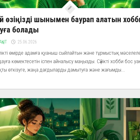
ай өзіңізді шынымен баурап алатын хобб
уға болады
АҚЫТ
25.06.2026
лікті өмірде адамға қуаныш сыйлайтын және тұрмыстық мәселел
ауға көмектесетін іспен айналысу маңызды. Сүйікті хобби бос у
ты өткізуге, жаңа дағдыларды дамытуға және жағымды...