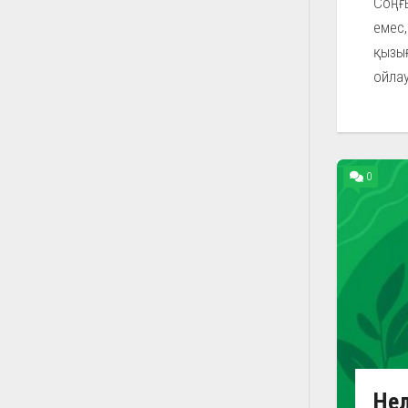
Соңғ
емес,
қызы
ойлау
0
Нел