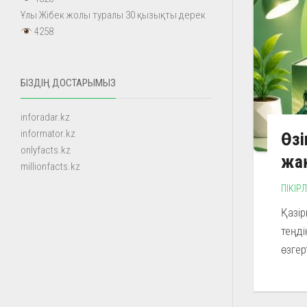
Ұлы Жібек жолы туралы 30 қызықты дерек
4258
БІЗДІҢ ДОСТАРЫМЫЗ
inforadar.kz
informator.kz
Өзі
onlyfacts.kz
жақ
millionfacts.kz
ПІКІР
Қазір
теңді
өзгер