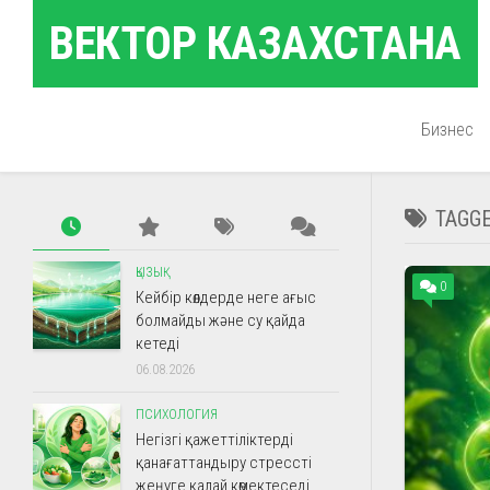
Skip
ВЕКТОР КАЗАХСТАНА
to
content
Бизнес
TAGG
ҚЫЗЫҚ
0
Кейбір көлдерде неге ағыс
болмайды және су қайда
кетеді
06.08.2026
ПСИХОЛОГИЯ
Негізгі қажеттіліктерді
қанағаттандыру стрессті
жеңуге қалай көмектеседі