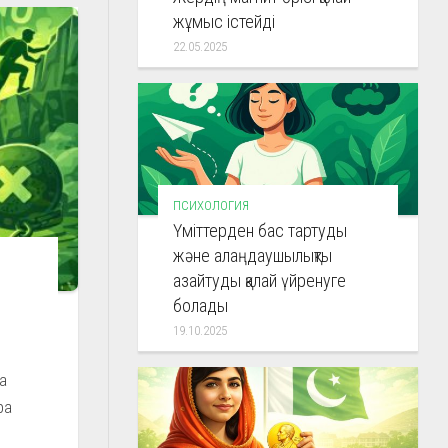
жұмыс істейді
22.05.2025
ПСИХОЛОГИЯ
Үміттерден бас тартуды
және алаңдаушылықты
азайтуды қалай үйренуге
болады
19.10.2025
а
ра