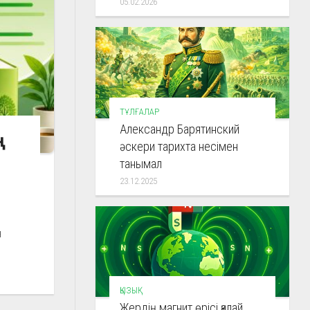
05.02.2026
ТҰЛҒАЛАР
Александр Барятинский
ң
әскери тарихта несімен
танымал
23.12.2025
н
ҚЫЗЫҚ
Жердің магнит өрісі қалай