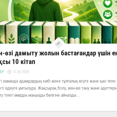
н-өзі дамыту жолын бастағандар үшін е
сы 10 кітап
ЛЕР
17.05.2026
гі заманда адамдардың көбі жеке тұлғалық өсуге және ішкі тепе-
кті іздеуге ұмтылуда. Жақсырақ болу, өзін-өзі тану және әдеттері
ту тілегі өмірдің маңызды бөлігіне айналды....