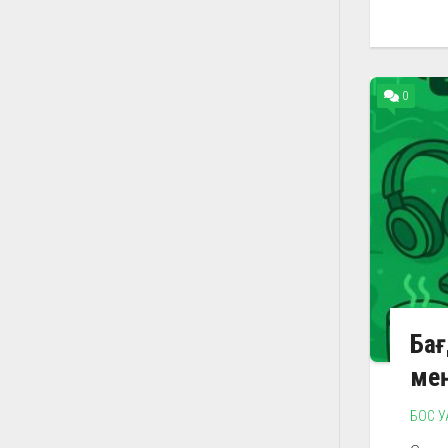
0
Бағ
ме
БОС У