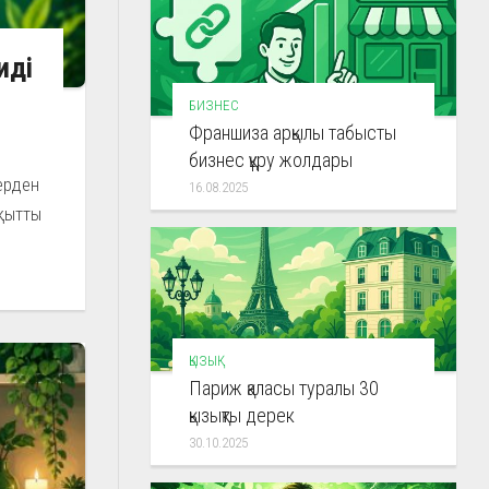
иді
БИЗНЕС
Франшиза арқылы табысты
бизнес құру жолдары
ерден
16.08.2025
ақытты
ҚЫЗЫҚ
Париж қаласы туралы 30
қызықты дерек
30.10.2025