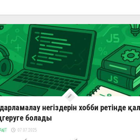
дарламалау негіздерін хобби ретінде қа
ңгеруге болады
АҚЫТ
07.07.2025