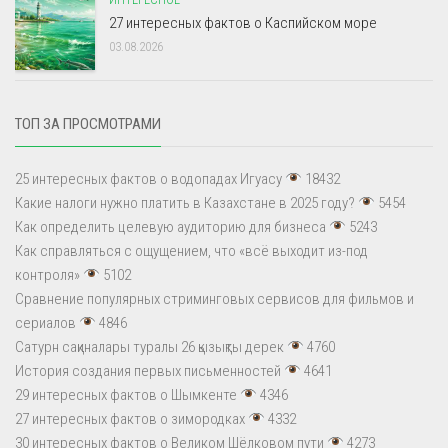
27 интересных фактов о Каспийском море
03.08.2026
ТОП ЗА ПРОСМОТРАМИ
25 интересных фактов о водопадах Игуасу
18432
Какие налоги нужно платить в Казахстане в 2025 году?
5454
Как определить целевую аудиторию для бизнеса
5243
Как справляться с ощущением, что «всё выходит из-под
контроля»
5102
Сравнение популярных стриминговых сервисов для фильмов и
сериалов
4846
Сатурн сақиналары туралы 26 қызықты дерек
4760
История создания первых письменностей
4641
29 интересных фактов о Шымкенте
4346
27 интересных фактов о зимородках
4332
30 интересных фактов о Великом Шёлковом пути
4273