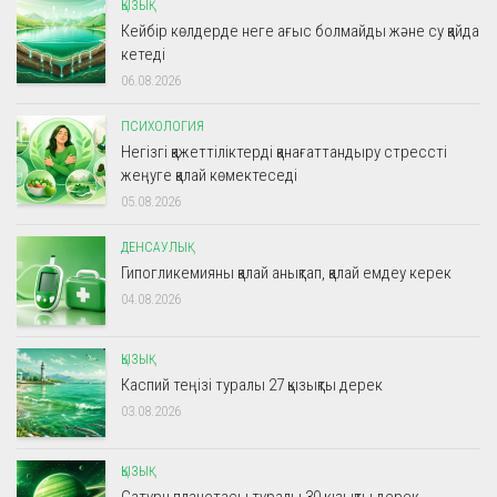
ҚЫЗЫҚ
Кейбір көлдерде неге ағыс болмайды және су қайда
кетеді
06.08.2026
ПСИХОЛОГИЯ
Негізгі қажеттіліктерді қанағаттандыру стрессті
жеңуге қалай көмектеседі
05.08.2026
ДЕНСАУЛЫҚ
Гипогликемияны қалай анықтап, қалай емдеу керек
04.08.2026
ҚЫЗЫҚ
Каспий теңізі туралы 27 қызықты дерек
03.08.2026
ҚЫЗЫҚ
Сатурн планетасы туралы 30 қызықты дерек