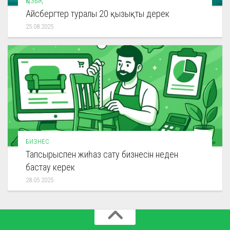
ҚЫЗЫҚ
Айсбергтер туралы 20 қызықты дерек
25.08.2025
БИЗНЕС
Тапсырыспен жиһаз сату бизнесін неден
бастау керек
28.05.2025