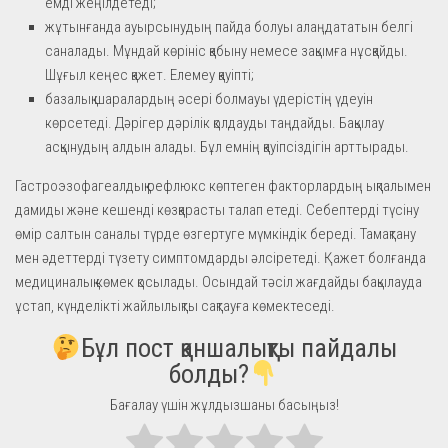
емді жеңілдетеді;
жұтынғанда ауырсынудың пайда болуы алаңдататын белгі
саналады. Мұндай көрініс қабыну немесе зақымға нұсқайды.
Шұғыл кеңес қажет. Елемеу қауіпті;
базалық шаралардың әсері болмауы үдерістің үдеуін
көрсетеді. Дәрігер дәрілік қолдауды таңдайды. Бақылау
асқынудың алдын алады. Бұл емнің қауіпсіздігін арттырады.
Гастроэзофагеалдық рефлюкс көптеген факторлардың ықпалымен
дамиды және кешенді көзқарасты талап етеді. Себептерді түсіну
өмір салтын саналы түрде өзгертуге мүмкіндік береді. Тамақтану
мен әдеттерді түзету симптомдарды әлсіретеді. Қажет болғанда
медициналық көмек қосылады. Осындай тәсіл жағдайды бақылауда
ұстап, күнделікті жайлылықты сақтауға көмектеседі.
Бұл пост қаншалықты пайдалы
болды?
Бағалау үшін жұлдызшаны басыңыз!