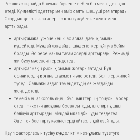
Рефлюкстің пайда болуына бірнеше себеп бір мезгілде ықпал
етеді. Күнделікті әдеттер мен өмір салты шешуші рөл атқарады.
Олардың қосарланған әсері ас қорыту жүйесіне жүктемені
арттырады.
артық тамақтану және кешкі ас асқазандағы қысымды
күшейтеді. Мұндай жағдайда ішіндегісі кері қайтуға бейім
болады. Әсіресе майлы тағам әсерді арттырады. Режимді
жиі бұзу мәселені тереңдетеді;
артық салмақ іш қуысы қысымын жоғарылатады. Бұл
сфинктердің қорғаныш қызметін әлсіретеді. Белгілер жиілей
түседі. Салмақты аздап төмендетудің өзі жағдайды
жеңілдетеді;
темекі мен алкоголь өңеш бұлшықеттерінің тонусына әсер
етеді. Никотин қақпақшаны босаңсытады, ал спирт қышқыл
бөлінуін арттырады. Мұндай ықпал қабынуды тездетеді.
Әдеттен бас тарту көріністерді айтарлықтай азайтады.
Қауіп факторларын түсіну күнделікті мінез-құлықты түзетуге