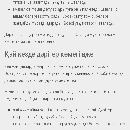
тітіркенуін азайтады. Ұйқы тынышталады;
күйзелісті төмендету ас қорытуға оң ықпал етеді. Шиеленіс
қышқыл бөлінуін арттырады. Босаңсыту тәжірибелері
жағдайды тұрақтандырады. Әсері уақыт өте жинақталады.
Дәрісіз тәсілдер қолжетімді әрі қауіпсіз. Оларды жүйелі қолдану
емнің тиімділігін арттырады.
Қай кезде дәрігер көмегі қажет
Кей жағдайларда өмір салтын өзгерту жеткіліксіз болады.
Осындай сәтте дәрігерге уақтылы қаралу маңызды. Кәсіби бағалау
дұрыс тактиканы таңдауға көмектеседі.
Медициналық көмек асқыну қаупі болғанда ерекше қажет. Өзінше
емделу жағдайды нашарлатуы мүмкін.
жиі және айқын белгілер тексеруді талап етеді. Дәрігер
шырышты қабықтың күйін бағалайды. Бұл ауыр
патологияларды жоққа шығаруға мүмкіндік береді. Ерте анықтау