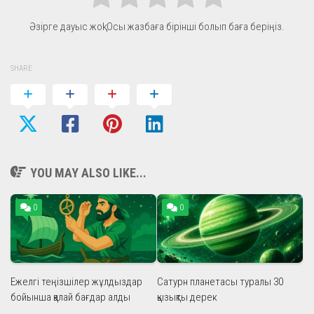
Әзірге дауыс жоқ! Осы жазбаға бірінші болып баға беріңіз.
SHARE
YOU MAY ALSO LIKE...
0
0
Ежелгі теңізшілер жұлдыздар
Сатурн планетасы туралы 30
бойынша қалай бағдар алды
қызықты дерек