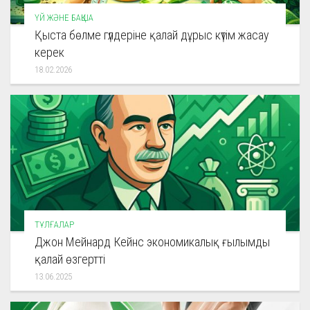
ҮЙ ЖӘНЕ БАҚША
Қыста бөлме гүлдеріне қалай дұрыс күтім жасау
керек
18.02.2026
ТҰЛҒАЛАР
Джон Мейнард Кейнс экономикалық ғылымды
қалай өзгертті
13.06.2025