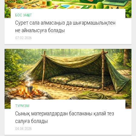
БОС УАҚЫТ
Сурет сала алмасаңыз да шығармашылықпен
не айналысуға болады
07.02.2026
ТУРИЗМ
Сынық материалдардан баспананы қалай тез
салуға болады
04.04.2026