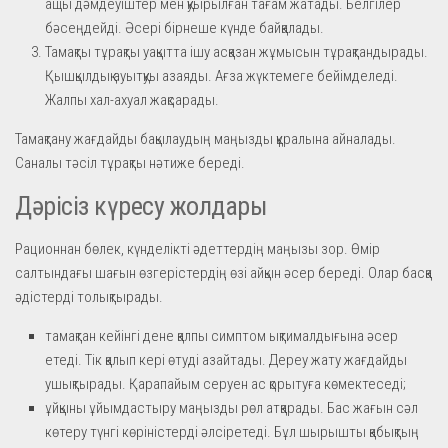
ащы дәмдеуіштер мен қуырылған тағам жатады. Белгілер
бәсеңдейді. Әсері бірнеше күнде байқалады.
Тамақты тұрақты уақытта ішу асқазан жұмысын тұрақтандырады.
Қышқылдық ауытқуы азаяды. Ағза жүктемеге бейімделеді.
Жалпы хал-ахуал жақсарады.
Тамақтану жағдайды бақылаудың маңызды құралына айналады.
Саналы тәсіл тұрақты нәтиже береді.
Дәрісіз күресу жолдары
Рационнан бөлек, күнделікті әдеттердің маңызы зор. Өмір
салтындағы шағын өзгерістердің өзі айқын әсер береді. Олар басқа
әдістерді толықтырады.
тамақтан кейінгі дене қалпы симптом ықтималдығына әсер
етеді. Тік қалып кері өтуді азайтады. Дереу жату жағдайды
ушықтырады. Қарапайым серуен ас қорытуға көмектеседі;
ұйқыны ұйымдастыру маңызды рөл атқарады. Бас жағын сәл
көтеру түнгі көріністерді әлсіретеді. Бұл шырышты қабықтың