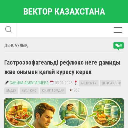
Skip
ВЕКТОР КАЗАХСТАНА
to
content
ДЕНСАУЛЫҚ
0
Гастроэзофагеальді рефлюкс неге дамиды
және онымен қалай күресу керек
САБИНА АБДУГАЛИЕВА
03.01.2026
АС ҚОРЫТУ
ДЕНСАУЛЫҚ
967
ЕМДЕУ
РЕФЛЮКС
СИМПТОМДАР