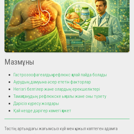
Мазмұны
Гастроэзофагеалдық рефлюкс қалай пайда болады
Аурудың дамуына әсер ететін факторлар
Негізгі белгілер және олардың ерекшеліктері
Тамақтанудың рефлюкске ықпалы және оны түзету
Дәрісіз күресу жолдары
Қай кезде дәрігер көмегі қажет
Төстің артындағы жағымсыз күй мен қыжыл көптеген адамға