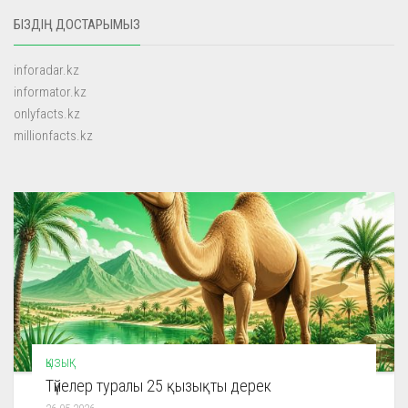
БІЗДІҢ ДОСТАРЫМЫЗ
inforadar.kz
informator.kz
onlyfacts.kz
millionfacts.kz
ҚЫЗЫҚ
Түйелер туралы 25 қызықты дерек