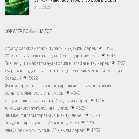
01.08.2026
КӨРУЛЕР БОЙЫНША ТОП
Игуасу сарқырамалары туралы 25 қызықты дерек
18423
2025 жылы Қазақстанда қандай салықтар төленеді?
5445
Бизнес үшін мақсатты аудиторияны қалай анықтау керек
5232
«Бәрі бақылаудан шығып кетті» деген сезіммен қалай күресуге
болады?
5092
Фильмдер мен сериалдарға арналған танымал стриминг
сервистерінің салыстырмасы
4840
Сатурн сақиналары туралы 26 қызықты дерек
4748
Алғашқы жазу жүйелерінің тарихы
4626
Шымкент қаласы туралы 29 қызықты дерек
4328
Көкқұс құстары туралы 27 қызықты дерек
4320
Ұлы Жібек жолы туралы 30 қызықты дерек
4253