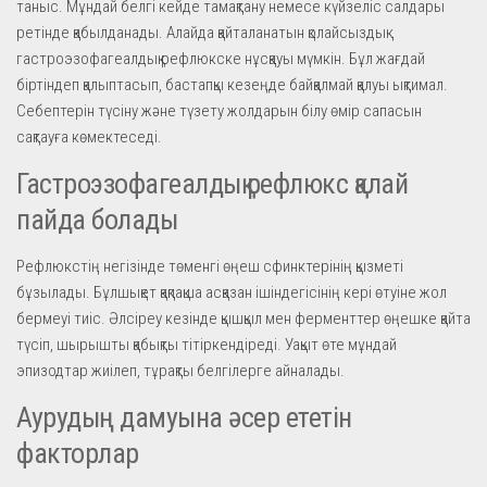
таныс. Мұндай белгі кейде тамақтану немесе күйзеліс салдары
ретінде қабылданады. Алайда қайталанатын қолайсыздық
гастроэзофагеалдық рефлюкске нұсқауы мүмкін. Бұл жағдай
біртіндеп қалыптасып, бастапқы кезеңде байқалмай қалуы ықтимал.
Себептерін түсіну және түзету жолдарын білу өмір сапасын
сақтауға көмектеседі.
Гастроэзофагеалдық рефлюкс қалай
пайда болады
Рефлюкстің негізінде төменгі өңеш сфинктерінің қызметі
бұзылады. Бұлшықет қақпақша асқазан ішіндегісінің кері өтуіне жол
бермеуі тиіс. Әлсіреу кезінде қышқыл мен ферменттер өңешке қайта
түсіп, шырышты қабықты тітіркендіреді. Уақыт өте мұндай
эпизодтар жиілеп, тұрақты белгілерге айналады.
Аурудың дамуына әсер ететін
факторлар