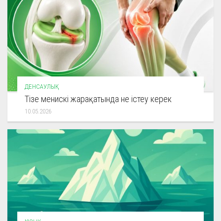
ДЕНСАУЛЫҚ
Тізе менискі жарақатында не істеу керек
10.05.2026