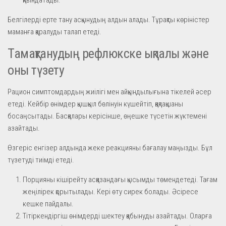
Белгілерді ерте тану асқынудың алдын алады. Тұрақты көріністер
маманға қаралуды талап етеді.
Тамақтанудың рефлюкске ықпалы және
оны түзету
Рацион симптомдардың жиілігі мен айқындылығына тікелей әсер
етеді. Кейбір өнімдер қышқыл бөлінуін күшейтіп, қақпақшаны
босаңсытады. Басқалары керісінше, өңешке түсетін жүктемені
азайтады.
Өзгеріс енгізер алдында жеке реакцияны бағалау маңызды. Бұл
түзетуді тиімді етеді.
Порцияны кішірейту асқазандағы қысымды төмендетеді. Тағам
жеңілірек қорытылады. Кері өту сирек болады. Әсіресе
кешке пайдалы.
Тітіркендіргіш өнімдерді шектеу қабынуды азайтады. Оларға