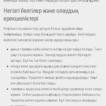
мүмкіндік береді. Бұл симптомдарды әлсіретудің алғашқы қадамы.
Негізгі белгілер және олардың
ерекшеліктері
Рефлюкстің көріністері әртүрлі болып, әрдайым айқын
байқалмайды. Кейде олар басқа дерттерге ұқсайды. Белгілердің
жүйелілігі мен қатар жүруіне назар аудару маңызды.
қыжыл тамақтан кейін немесе жатқан кезде пайда болады. Түнгі
уақытта күшеюі мүмкін. Эпизодтардың жиілігі біртіндеп
артады. Бұл ең тән белгі саналады;
кекіру және ауыздағы қышқыл дәм асқазан ішіндегісінің кері
өтуімен байланысты. Мұндай сезімдер артық тамақсыз да
туындайды. Күнделікті өмірде қолайсыздық тудырады. Уақыт
өте үйреншікті бола бастайды;
тамақтағы ауырсыну немесе жыбырлау суық тиюді еске салуы
мүмкін. Себеп шырышты қабықтың тітіркенуімен байланысты.
Таңертең жөтел күшеюі ықтимал. Бұл тексерусіз анықтауды
қиындатады.