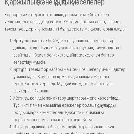
Қаржылық және құқықтық мәселелер
Корпоративті серіктестік айқын, ресми түрде бекітілген
келісімдерге негізделуі керек. Келісімшарттың ашықтығы мен
төлем тәсілдерінің икемділігі бұл үдерісте маңызды орын алады.
Әр түрлі клиентке бейімделген үлгілік келісімшарттар
дайындалады. Бұл келісу уақытын қысқартып, тәуекелдерді
азайтады. Қажет болған жағдайда жекелеген баптар
өзгертілуі мүмкін.
Әртүрлі төлем формалары мен кейінге шегеру мүмкіндіктері
ұсынылады. Клиенттің қаржылық айналымы мен ішкі
ережелері ескеріледі. Мұндай икемділік жиі шешуші
факторға айналады.
Жеткізу, кепілдік пен қайтару шарттары жеке көрсетіледі.
Түсінікті тілмен жазылған ережелер болашақ дауларды
болдырмауға көмектеседі. Құжаттың ашықтығы
серіктестіктің мызғымастығын күшейтеді.
Электрондық құжат айналымы жүйесі қолданылады. Бұл
келісімдерді жедел ресімдеп, байланыс үдерісін