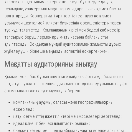
классикалық сатылымнан ерекшеленеді: бұл жерде дәлдік,
сенімділік, ұзақмерзімді мақсаттар мен дараланған қызмет басты
рөл атқарады. Корпоративті әріптестік тек тауар не қызмет
ұсынумен шектелмей, клиент бизнесінің ерекшеліктерін терең
түсінуді талап етеді. Компанияның кірісі мен беделі көбінесе ірі
тапсырыс берушілермен қарым-қатынасына байланысты
қалыптасады. Сондықтан мұндай аудиториямен жұмысты дұрыс
жүйелеу үшін бірнеше маңызды аспектіні ескерген жөн.
Мақсатты аудиторияны анықтау
Қызмет ұсынбас бұрын өнім кімге пайдалы әрі тиімді болатынын
нақты түсіну қажет. Потенциалды клиенттерді жіктеу ұсынысты дәл
әрі мағыналы жеткізуге мүмкіндік береді.
компанияның ауқымы, саласы және географиялық орны
ескеріледі;
нақты сегменттің қажеттіліктері мен мәселелері зерттеледі;
идеал клиент бейнесі қалыптастырылады;
бюджет көлемі мен шешім қабылдау уақыты есепке алынады;