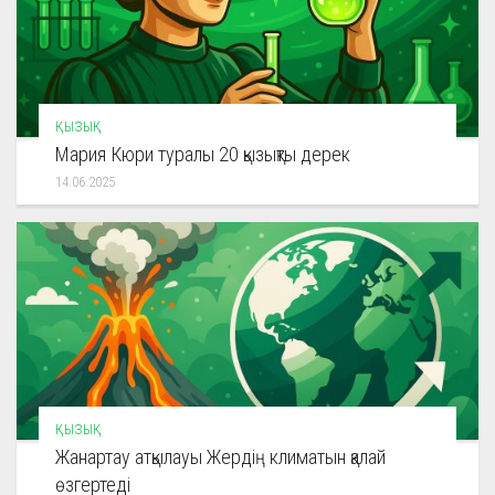
ҚЫЗЫҚ
Мария Кюри туралы 20 қызықты дерек
14.06.2025
ҚЫЗЫҚ
Жанартау атқылауы Жердің климатын қалай
өзгертеді