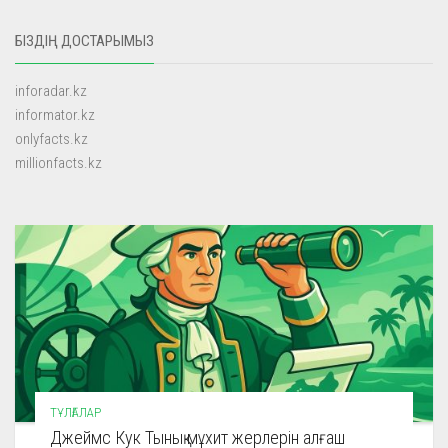
БІЗДІҢ ДОСТАРЫМЫЗ
inforadar.kz
informator.kz
onlyfacts.kz
millionfacts.kz
ТҰЛҒАЛАР
Джеймс Кук Тынық мұхит жерлерін алғаш