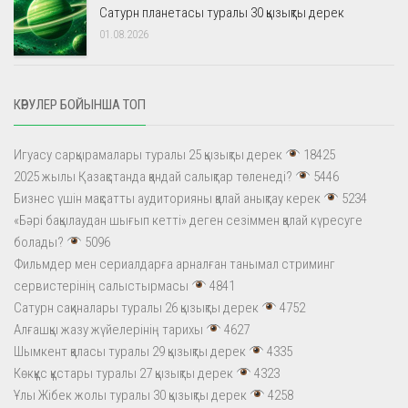
Сатурн планетасы туралы 30 қызықты дерек
01.08.2026
КӨРУЛЕР БОЙЫНША ТОП
Игуасу сарқырамалары туралы 25 қызықты дерек
18425
2025 жылы Қазақстанда қандай салықтар төленеді?
5446
Бизнес үшін мақсатты аудиторияны қалай анықтау керек
5234
«Бәрі бақылаудан шығып кетті» деген сезіммен қалай күресуге
болады?
5096
Фильмдер мен сериалдарға арналған танымал стриминг
сервистерінің салыстырмасы
4841
Сатурн сақиналары туралы 26 қызықты дерек
4752
Алғашқы жазу жүйелерінің тарихы
4627
Шымкент қаласы туралы 29 қызықты дерек
4335
Көкқұс құстары туралы 27 қызықты дерек
4323
Ұлы Жібек жолы туралы 30 қызықты дерек
4258