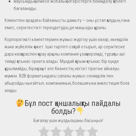
маусымдық немесе жобалық өзгерістерге бейімделу қабілеті
бағаланады.
Клиентпен арадағы байланысты дамыту — оны ұстап қалудың ғана
емес, серіктестікті тереңдетудің де маңызды құралы.
Корпоративті клиенттермен жұмыс жүргізу үшін назар, икемділік
және жүйелілік қажет. Ішкі тәртіпті сақтай отырып, әр серіктеске
дара көзқараспен қарау арқылы компания ұзақмерзімді, тұрақты әрі
тиімді қатынас орната алады. Мұндай қарым-қатынас бір күнде
құрылмайды, бірақ уақыт өте бизнестің негізгі тірегіне айналуы
мүмкін. B2B форматындағы сапалы жұмыс сенімділік пен
абыройды нығайтып, компанияның болашағына инвестиция бола
алады.
Бұл пост қаншалықты пайдалы
болды?
Бағалау үшін жұлдызшаны басыңыз!