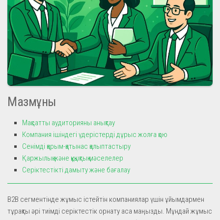
Мазмұны
Мақсатты аудиторияны анықтау
Компания ішіндегі үдерістерді дұрыс жолға қою
Сенімді қарым-қатынас қалыптастыру
Қаржылық және құқықтық мәселелер
Серіктестікті дамыту және бағалау
B2B сегментінде жұмыс істейтін компаниялар үшін ұйымдармен
тұрақты әрі тиімді серіктестік орнату аса маңызды. Мұндай жұмыс