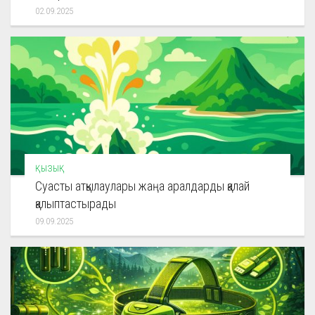
02.09.2025
ҚЫЗЫҚ
Суасты атқылаулары жаңа аралдарды қалай
қалыптастырады
09.09.2025