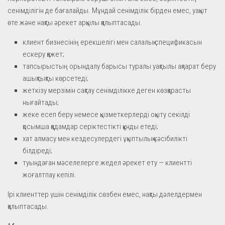
сенімділігін де бағалайды. Мұндай сенімділік бірден емес, уақыт
өте және нақты әрекет арқылы қалыптасады.
клиент бизнесінің ерекшелігі мен салалық спецификасын
ескеру қажет;
тапсырыстың орындалу барысы туралы уақтылы ақпарат беру
ашықтықты көрсетеді;
жеткізу мерзімін сақтау сенімділікке деген көзқарасты
нығайтады;
жеке есеп беру немесе қызметкерлерді оқыту секілді
қосымша қадамдар серіктестікті құнды етеді;
хат алмасу мен кездесулердегі ұқыптылық кәсібилікті
білдіреді;
туындаған мәселелерге жедел әрекет ету — клиентті
жоғалтпау кепілі.
Ірі клиенттер үшін сенімділік сөзбен емес, нақты дәлелдермен
қалыптасады.