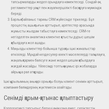
тапсырмаларды жедел орындауға көмектеседі. Сондай-ақ
регламенттер уақыт пен жауапкершілікті басқаруға мүмкіндік
береді.
Барлық байланыс тарихы CRM жүйесінде тіркеледі. Бұл
процестің ашықтығын арттырып, әріптестер арасында
жұмысты жылдам табыстауға көмектеседі. CRM-ге
негізделген аналитика клиентке қатысты дұрыс шешім
қабылдауға жол ашады.
Маңызды клиенттер бойынша тұрақты ішкі жиналыстар
өткізіледі. Мұндай кездесулер өзекті мәселелерді талқылауға,
жаңалықтармен бөлісуге және жедел шешім қабылдауға
жағдай жасайды. Үйлесімді топтық жұмыс ірі жобаларда
айрықша рөл атқарады.
Ішкі құрылымның анық әрі орнықты болуы клиент сенімін арттырып,
компания бөлімдерінің жүктемесін азайтады.
Сенімді қарым-қатынас қалыптастыру
Корпоративті тапсырыс беруші өнім ғана емес, серіктестің