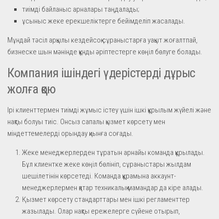
тиімді байланыс арналары таңдалады;
ұсыныс жеке ерекшеліктерге бейімделіп жасалады.
Мұндай тәсіл арқылы кездейсоқ сұраныстарға уақыт жоғалтпай,
бизнеске шын мәнінде құнды әріптестерге көңіл бөлуге болады.
Компания ішіндегі үдерістерді дұрыс
жолға қою
Ірі клиенттермен тиімді жұмыс істеу үшін ішкі құрылым жүйелі және
нақты болуы тиіс. Онсыз сапалы қызмет көрсету мен
міндеттемелерді орындау қиынға соғады.
Жеке менеджерлерден тұратын арнайы команда құрылады.
Бұл клиентке жеке көңіл бөлініп, сұраныстары жылдам
шешілетінін көрсетеді. Команда құрамына аккаунт-
менеджерлермен қатар техникалық мамандар да кіре алады.
Қызмет көрсету стандарттары мен ішкі регламенттер
жазылады. Олар нақты ережелерге сүйене отырып,