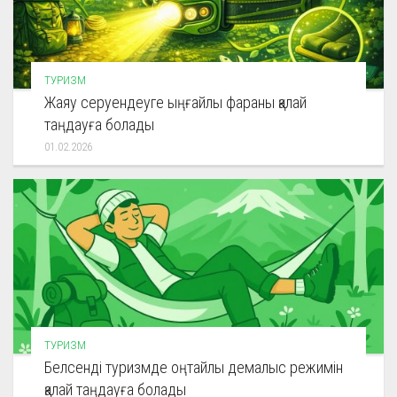
ТУРИЗМ
Жаяу серуендеуге ыңғайлы фараны қалай
таңдауға болады
01.02.2026
ТУРИЗМ
Белсенді туризмде оңтайлы демалыс режимін
қалай таңдауға болады