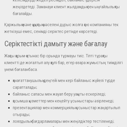
жеңілдетеді. Заманауи клиент жылдамдық пен ыңғайлылықты
бағалайды.
Қаржылық және құқықтық мәселені дұрыс жолға қою компанияны тек
жеткізуші емес, сенімді серіктес ретінде көрсетеді.
Серіктестікті дамыту және бағалау
Жақсы қарым-қатынас бір орында тұрмауы тиіс. Тіпті тұрақты
клиентті де жоғалтып алу қаупі бар, егер өзара жұмыстың тиімділігі
үнемі бағаланбаса.
қанағаттанушылық деңгейі мен кері байланыс жүйелі түрде
сарапталады;
байланыс сапасы мен жауап беру уақыты ескеріледі;
қосымша қызметтер мен кеңейту ұсыныстары әзірленеді;
презентациялар мен коммерциялық ұсыныстар жаңартылып
отырады;
лоялдылық бағдарламалары мен жеңілдіктер тестіленеді;