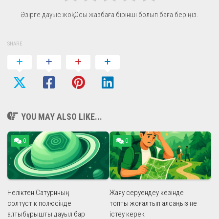
Әзірге дауыс жоқ! Осы жазбаға бірінші болып баға беріңіз.
SHARE
YOU MAY ALSO LIKE...
0
0
Неліктен Сатурнның
Жаяу серуендеу кезінде
солтүстік полюсінде
топты жоғалтып алсаңыз не
алтыбұрышты дауыл бар
істеу керек