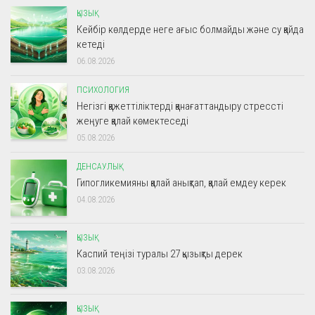
ҚЫЗЫҚ
Кейбір көлдерде неге ағыс болмайды және су қайда
кетеді
06.08.2026
ПСИХОЛОГИЯ
Негізгі қажеттіліктерді қанағаттандыру стрессті
жеңуге қалай көмектеседі
05.08.2026
ДЕНСАУЛЫҚ
Гипогликемияны қалай анықтап, қалай емдеу керек
04.08.2026
ҚЫЗЫҚ
Каспий теңізі туралы 27 қызықты дерек
03.08.2026
ҚЫЗЫҚ