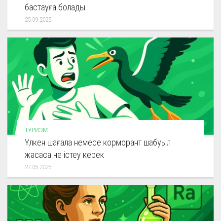
бастауға болады
25.09.2025
ТУРИЗМ
Үлкен шағала немесе корморант шабуыл
жасаса не істеу керек
27.05.2025