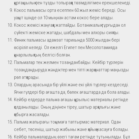
құрғақшылық пен тұзды топыраққа төзімділігімен ерекшеленеді.
Кокос пальмасы орта есеппен 60 жыл жеміс береді. Осы
уақыт ішінде ол 10 мыңнан астам кокос бере алады.
Кокос жемісі жаңғаққа жатпайды. Ботаникалық тұрғыдан ол
сүйекті жеміске жатады, шабдалы мен алхоры сияқты.
Финик пальмасы адамзат тарихында 5000 жылдан бері
өсіріліп келеді. Ол ежелгі Египет пен Месопотамияда
құнарлылықтың белгісі болған.
Пальмалар тек желмен тозаңданбайды. Кейбір түрлерін
тозаңдандыруда жәндіктер мен тіпті жарқанаттар маңызды
рөл атқарады.
Олардың арасында бір үйлі және екі үйлі түрлер кездеседі.
Яғни гүлдері бір ағашта да, бөлек ағаштарда да бола алады.
Кейбір елдерде пальма ағашы құрылыс материалы ретінде
қолданылады. Оның діңінен тіреу, шатыр арқалығы және
қабырға жасалады.
Пальма жапырағы тоқымаға таптырмас материал. Одан
себет, төсеніш, шатыр жабыны және қайық жасауға болады.
Кейбір пальмалардың өзегі тағам ретінде тұтынылады. Бұл