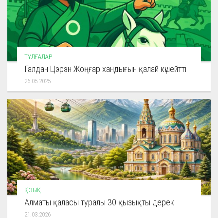
ТҰЛҒАЛАР
Галдан Цэрэн Жоңғар хандығын қалай күшейтті
26.05.2025
ҚЫЗЫҚ
Алматы қаласы туралы 30 қызықты дерек
21.03.2026