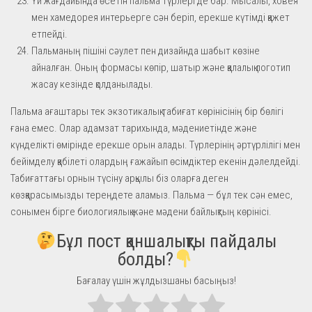
Үй жағдайында өсетін пальма түрлері де бар. Мысалы, ховея
мен хамедорея интерьерге сән беріп, ерекше күтімді қажет
етпейді.
Пальманың пішіні сәулет пен дизайнда шабыт көзіне
айналған. Оның формасы көпір, шатыр және қалалық логотип
жасау кезінде қолданылады.
Пальма ағаштары тек экзотикалық табиғат көрінісінің бір бөлігі
ғана емес. Олар адамзат тарихында, мәдениетінде және
күнделікті өмірінде ерекше орын алады. Түрлерінің әртүрлілігі мен
бейімделу қабілеті олардың ғажайып өсімдіктер екенін дәлелдейді.
Табиғаттағы орнын түсіну арқылы біз оларға деген
көзқарасымызды тереңдете аламыз. Пальма — бұл тек сән емес,
сонымен бірге биологиялық және мәдени байлықтың көрінісі.
Бұл пост қаншалықты пайдалы
болды?
Бағалау үшін жұлдызшаны басыңыз!