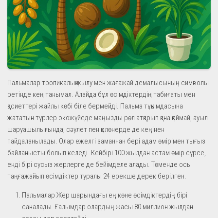
Пальмалар тропикалық жылу мен жағажай демалысының символы
ретінде кең танымал. Алайда бұл өсімдіктердің табиғаты мен
қасиеттері жайлы көбі біле бермейді. Пальма тұқымдасына
жататын түрлер экожүйеде маңызды рөл атқарып қана қоймай, ауыл
шаруашылығында, сәулет пен қолөнерде де кеңінен
пайдаланылады. Олар ежелгі заманнан бері адам өмірімен тығыз
байланысты болып келеді. Кейбірі 100 жылдан астам өмір сүрсе,
енді бірі сусыз жерлерге де бейімделе алады. Төменде осы
таңғажайып өсімдіктер туралы 24 ерекше дерек берілген.
Пальмалар Жер шарындағы ең көне өсімдіктердің бірі
саналады. Ғалымдар олардың жасы 80 миллион жылдан