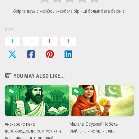
Әзірге дауыс жоқ! Осы жазбаға бірінші болып баға беріңіз.
SHARE
YOU MAY ALSO LIKE...
0
0
Анахарсис көне
Малала Юсуфзай Нобель
дереккөздерде солтүстіктің
сыйлығын не үшін алды
данышпаны ретінде қалай