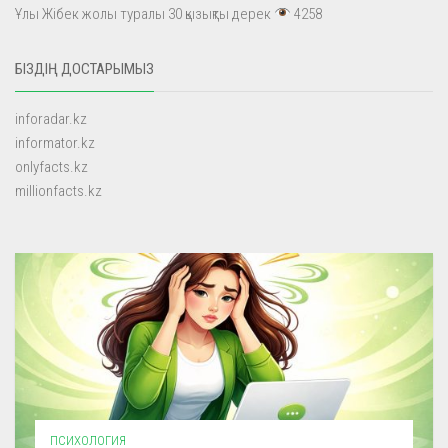
Ұлы Жібек жолы туралы 30 қызықты дерек
4258
БІЗДІҢ ДОСТАРЫМЫЗ
inforadar.kz
informator.kz
onlyfacts.kz
millionfacts.kz
ПСИХОЛОГИЯ