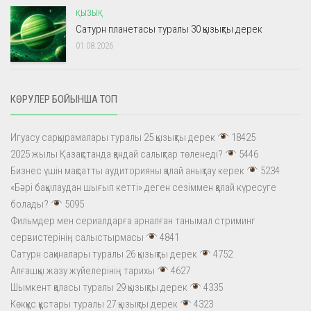
ҚЫЗЫҚ
Сатурн планетасы туралы 30 қызықты дерек
01.08.2026
КӨРУЛЕР БОЙЫНША ТОП
Игуасу сарқырамалары туралы 25 қызықты дерек
18425
2025 жылы Қазақстанда қандай салықтар төленеді?
5446
Бизнес үшін мақсатты аудиторияны қалай анықтау керек
5234
«Бәрі бақылаудан шығып кетті» деген сезіммен қалай күресуге
болады?
5095
Фильмдер мен сериалдарға арналған танымал стриминг
сервистерінің салыстырмасы
4841
Сатурн сақиналары туралы 26 қызықты дерек
4752
Алғашқы жазу жүйелерінің тарихы
4627
Шымкент қаласы туралы 29 қызықты дерек
4335
Көкқұс құстары туралы 27 қызықты дерек
4323