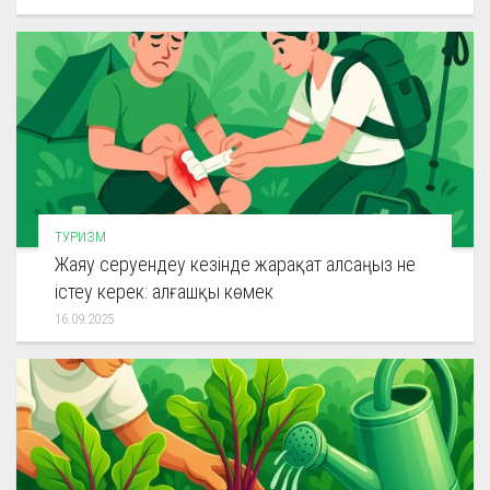
ТУРИЗМ
Жаяу серуендеу кезінде жарақат алсаңыз не
істеу керек: алғашқы көмек
16.09.2025