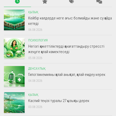
ҚЫЗЫҚ
Кейбір көлдерде неге ағыс болмайды және су қайда
кетеді
06.08.2026
ПСИХОЛОГИЯ
Негізгі қажеттіліктерді қанағаттандыру стрессті
жеңуге қалай көмектеседі
05.08.2026
ДЕНСАУЛЫҚ
Гипогликемияны қалай анықтап, қалай емдеу керек
04.08.2026
ҚЫЗЫҚ
Каспий теңізі туралы 27 қызықты дерек
03.08.2026