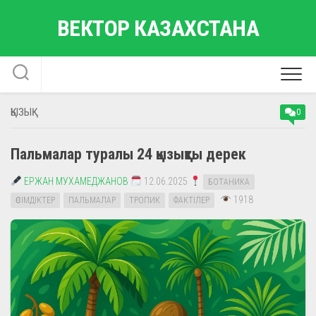
Skip
ВЕКТОР КАЗАХСТАНА
to
content
ҚЫЗЫҚ
0
Пальмалар туралы 24 қызықты дерек
ЕРЖАН МУХАМЕДЖАНОВ
12.06.2025
БОТАНИКА
1918
ӨСІМДІКТЕР
ПАЛЬМАЛАР
ТРОПИК
ФАКТІЛЕР