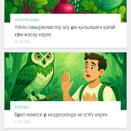
ҮЙ ЖӘНЕ БАҚША
Үлкен тамыржемістер алу үшін қызылшаға қалай
күтім жасау керек
31.05.2025
ТУРИЗМ
Бүркіт немесе үкі кездескенде не істеу керек
11.05.2025