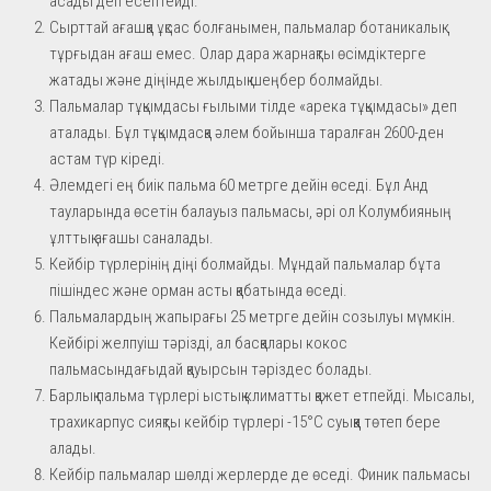
асады деп есептейді.
Сырттай ағашқа ұқсас болғанымен, пальмалар ботаникалық
тұрғыдан ағаш емес. Олар дара жарнақты өсімдіктерге
жатады және діңінде жылдық шеңбер болмайды.
Пальмалар тұқымдасы ғылыми тілде «арека тұқымдасы» деп
аталады. Бұл тұқымдасқа әлем бойынша таралған 2600-ден
астам түр кіреді.
Әлемдегі ең биік пальма 60 метрге дейін өседі. Бұл Анд
тауларында өсетін балауыз пальмасы, әрі ол Колумбияның
ұлттық ағашы саналады.
Кейбір түрлерінің діңі болмайды. Мұндай пальмалар бұта
пішіндес және орман асты қабатында өседі.
Пальмалардың жапырағы 25 метрге дейін созылуы мүмкін.
Кейбірі желпуіш тәрізді, ал басқалары кокос
пальмасындағыдай қауырсын тәріздес болады.
Барлық пальма түрлері ыстық климатты қажет етпейді. Мысалы,
трахикарпус сияқты кейбір түрлері -15°C суыққа төтеп бере
алады.
Кейбір пальмалар шөлді жерлерде де өседі. Финик пальмасы