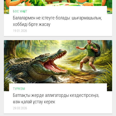
БОС УАҚЫТ
Балалармен не істеуге болады: шығармашылық
хоббиді бірге жасау
19.01.2026
ТУРИЗМ
Батпақты жерде аллигаторды кездестірсеңіз,
өзін қалай ұстау керек
29.03.2026