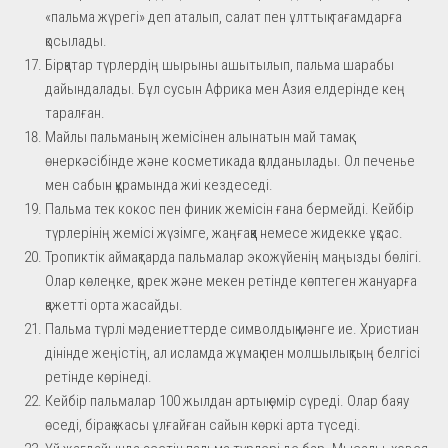
«пальма жүрегі» деп аталып, салат пен ұлттық тағамдарға
қосылады.
Бірқатар түрлердің шырыны ашытылып, пальма шарабы
дайындалады. Бұл сусын Африка мен Азия елдерінде кең
таралған.
Майлы пальманың жемісінен алынатын май тамақ
өнеркәсібінде және косметикада қолданылады. Ол печенье
мен сабын құрамында жиі кездеседі.
Пальма тек кокос пен финик жемісін ғана бермейді. Кейбір
түрлерінің жемісі жүзімге, жаңғаққа немесе жидекке ұқсас.
Тропиктік аймақтарда пальмалар экожүйенің маңызды бөлігі.
Олар көлеңке, қорек және мекен ретінде көптеген жануарға
қажетті орта жасайды.
Пальма түрлі мәдениеттерде символдық мәнге ие. Христиан
дінінде жеңістің, ал исламда жұмақ пен молшылықтың белгісі
ретінде көрінеді.
Кейбір пальмалар 100 жылдан артық өмір сүреді. Олар баяу
өседі, бірақ жасы ұлғайған сайын көркі арта түседі.