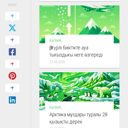
SHARE
ҚЫЗЫҚ
Әртүрлі биіктікте ауа
тығыздығы неге өзгереді
27.05.2025
ҚЫЗЫҚ
Арктика мұздары туралы 28
қызықты дерек