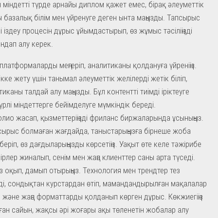
н міндетті түрде арнайы диплом қажет емес, бірақ әлеуметтік
ы базалық білім мен үйренуге деген ынта маңызды. Тапсырыс
 іздеу процесін дұрыс ұйымдастырып, өз жұмыс тәсіліңізді
ндап алу керек.
і платформаларды меңгеріп, аналитиканы қолдануға үйреніңіз.
ікке жету үшін танымал әлеуметтік желілерді жетік біліп,
тиканы талдай алу маңызды. Бұл контентті тиімді іріктеуге
үрлі міндеттерге бейімделуге мүмкіндік береді.
лио жасап, қызметтеріңізді фриланс биржаларында ұсыныңыз.
псырыс болмаған жағдайда, таныстарыңызға бірнеше жоба
беріп, өз дағдыларыңызды көрсетіңіз. Уақыт өте келе тәжірибе
кірлер жиналып, сенім мен жаңа клиенттер саны арта түседі.
із оқып, дамып отырыңыз. Технология мен трендтер тез
ді, сондықтан курстардан өтіп, мамандандырылған мақалалар
 және жаңа форматтарды қолданып көрген дұрыс. Көкжиегіңіз
лған сайын, жақсы әрі жоғары ақы төленетін жобалар алу