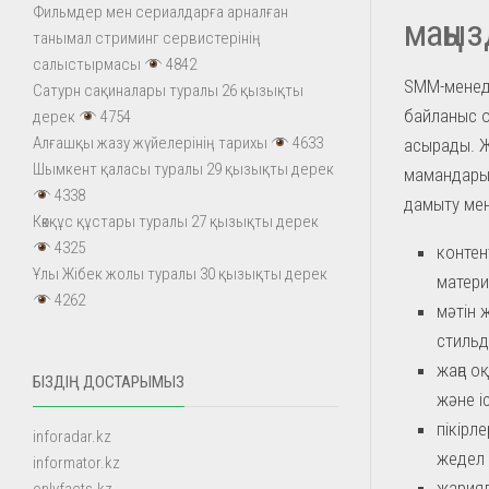
Фильмдер мен сериалдарға арналған
маңы
танымал стриминг сервистерінің
салыстырмасы
4842
SMM-менедж
Сатурн сақиналары туралы 26 қызықты
байланыс о
дерек
4754
Алғашқы жазу жүйелерінің тарихы
4633
асырады. 
Шымкент қаласы туралы 29 қызықты дерек
мамандарын
4338
дамыту мен
Көкқұс құстары туралы 27 қызықты дерек
4325
контен
Ұлы Жібек жолы туралы 30 қызықты дерек
матери
4262
мәтін 
стильд
жаңа о
БІЗДІҢ ДОСТАРЫМЫЗ
және і
пікірл
inforadar.kz
жедел 
informator.kz
жариял