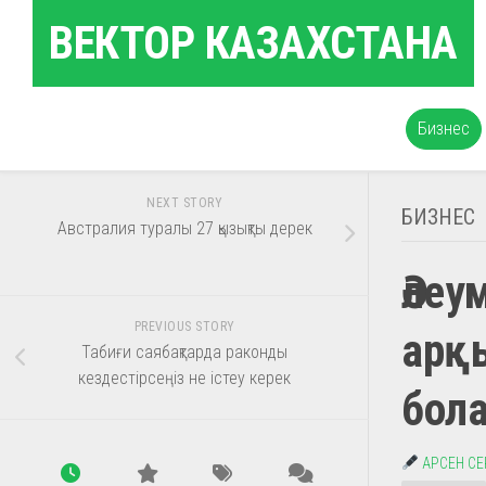
Skip
ВЕКТОР КАЗАХСТАНА
to
content
Бизнес
NEXT STORY
БИЗНЕС
Австралия туралы 27 қызықты дерек
Әлеу
PREVIOUS STORY
арқ
Табиғи саябақтарда раконды
кездестірсеңіз не істеу керек
бол
АРСЕН С