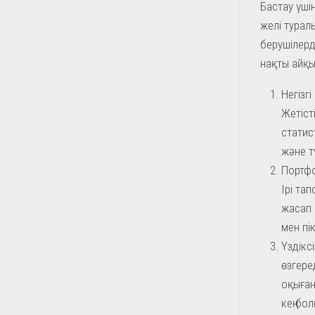
Бастау үші
желі турал
берушілерді
нақты айқы
Негізг
Жетіст
статис
және т
Портфо
Ірі та
жасап 
мен пі
Үздікс
өзгере
оқыған
кең бо