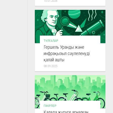
10.01.2026
ТҰЛҒАЛАР
Гершель Уранды және
инфрақызыл сәулеленуді
қалай ашты
08.09.2025
ПІКІРЛЕР
Қалада жүруге арналған