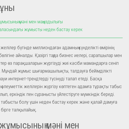
ұны
мысының мәні мен маңыздылығы
ласындағы жұмысты неден бастау керек
желілер бүгінде миллиондаған адамның күнделікті өмірінің
өлігіне айналды. Қазіргі таңда бизнес иелері, сарапшылар мен
дтер өз парақшаларын жүргізуді жиі кәсіби мамандарға сеніп
 Мұндай жұмыс шығармашылықты, талдауға бейімділікті
уи интернет-трендтерді түсінуді талап етеді. Басқа
 әлеуметтік желілерін жүргізу көптеген адамға тұрақты табыс
лып, еркіндік пен сұранысты үйлестіруге мүмкіндік береді.
 табысты болу үшін неден бастау керек және қалай дамуға
бірге талқылайық.
жұмысының мәні мен