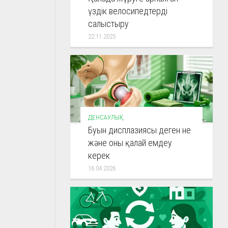
үздік велосипедтерді
салыстыру
22.11.2025
ДЕНСАУЛЫҚ
Буын дисплазиясы деген не
және оны қалай емдеу
керек
16.04.2026