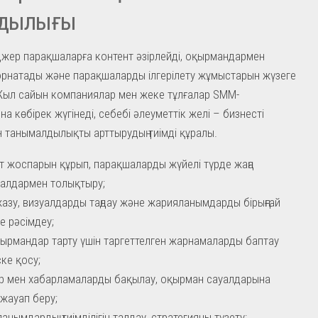
здылығы
ер парақшаларға контент әзірлейді, оқырмандармен
рнатады және парақшаларды ілгерілету жұмыстарын жүзеге
Жыл сайын компаниялар мен жеке тұлғалар SMM-
а көбірек жүгінеді, себебі әлеуметтік желі – бизнесті
 танымалдылықты арттырудың тиімді құралы.
т жоспарын құрып, парақшаларды жүйелі түрде жаңа
алдармен толықтыру;
жазу, визуалдарды таңдау және жарияланымдарды бірыңғай
е рәсімдеу;
қырмандар тарту үшін таргеттелген жарнамаларды баптау
ске қосу;
ер мен хабарламаларды бақылау, оқырман сауалдарына
жауап беру;
анымдардың тиімділігін талдау, стратегияны түзету;