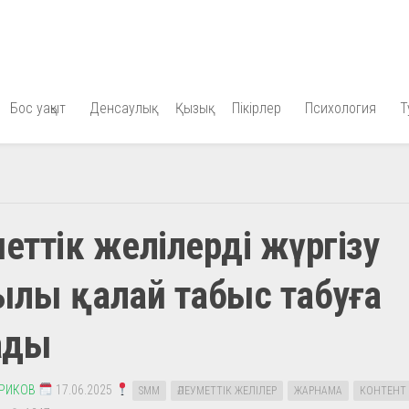
Бос уақыт
Денсаулық
Қызық
Пікірлер
Психология
Т
меттік желілерді жүргізу
ылы қалай табыс табуға
ады
ЕРИКОВ
17.06.2025
SMM
ӘЛЕУМЕТТІК ЖЕЛІЛЕР
ЖАРНАМА
КОНТЕНТ