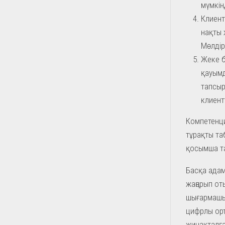
мүмкін
Клиент
нақты 
Мөлдір 
Жеке б
қауымд
тапсыры
клиент
Компетенци
тұрақты та
қосымша та
Басқа адам
жаңарып от
шығармашы
цифрлы орт
жинақталға