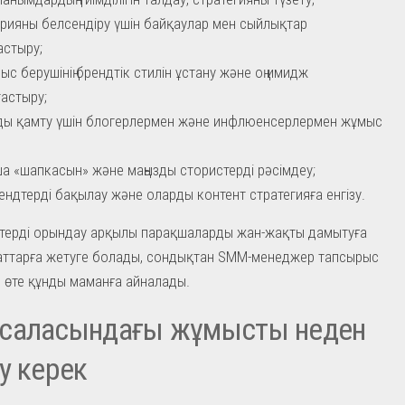
рияны белсендіру үшін байқаулар мен сыйлықтар
стыру;
ыс берушінің брендтік стилін ұстану және оң имидж
астыру;
ы қамту үшін блогерлермен және инфлюенсерлермен жұмыс
а «шапкасын» және маңызды стористерді рәсімдеу;
рендтерді бақылау және оларды контент стратегияға енгізу.
ттерді орындау арқылы парақшаларды жан-жақты дамытуға
аттарға жетуге болады, сондықтан SMM-менеджер тапсырыс
н өте құнды маманға айналады.
саласындағы жұмысты неден
у керек