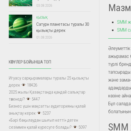
Мазм
03.08.2026
ҚЫЗЫҚ
SMM жұ
Сатурн планетасы туралы 30
SMM са
қызықты дерек
01.08.2026
Әлеуметтік 
ажырамас б
КӨРУЛЕР БОЙЫНША ТОП
түрлі брен
тапсырады.
Игуасу сарқырамалары туралы 25 қызықты
және замана
дерек
18426
адамдардың
2025 жылы Қазақстанда қандай салықтар
көзіне айна
төленеді?
5447
Бұл салада
Бизнес үшін мақсатты аудиторияны қалай
болатынын 
анықтау керек
5237
«Бәрі бақылаудан шығып кетті» деген
SMM 
сезіммен қалай күресуге болады?
5097