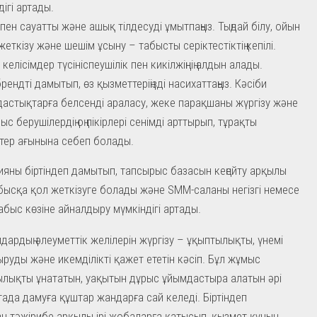
дігі артады.
пен сауатты және ашық тілдесуді ұмытпаңыз. Тыңдай білу, ойын
жеткізу және шешім ұсыну – табысты серіктестіктің кепілі.
келісімдер түсініспеушілік пен кикілжіңнің алдын алады.
рендті дамытып, өз қызметтеріңізді насихаттаңыз. Кәсіби
астықтарға белсенді араласу, жеке парақшаны жүргізу және
с берушілердің оң пікірлері сенімді арттырып, тұрақты
тер ағынына себеп болады.
яны біртіндеп дамытып, тапсырыс базасын кеңейту арқылы
бысқа қол жеткізуге болады және SMM-саланы негізгі немесе
быс көзіне айналдыру мүмкіндігі артады.
дардың әлеуметтік желілерін жүргізу – ұқыптылықты, үнемі
ыруды және икемділікті қажет ететін кәсіп. Бұл жұмыс
лықты ұнататын, уақытын дұрыс ұйымдастыра алатын әрі
ада дамуға құштар жандарға сай келеді. Біртіндеп
н тәжірибе арқылы ірі жобаларға қатысып, қызмет құнын