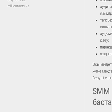
onlyfacts.kz
millionfacts.kz
аудито
ұйымда
тапсыр
қалыпт
ауқымд
істеу;
парақш
жаңа т
Осы мінде
және мақс
беруші үші
SMM 
баста