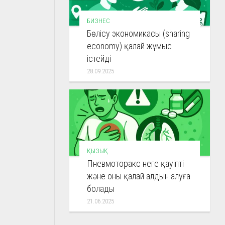
БИЗНЕС
Бөлісу экономикасы (sharing
economy) қалай жұмыс
істейді
28.09.2025
ҚЫЗЫҚ
Пневмоторакс неге қауіпті
және оны қалай алдын алуға
болады
21.06.2025