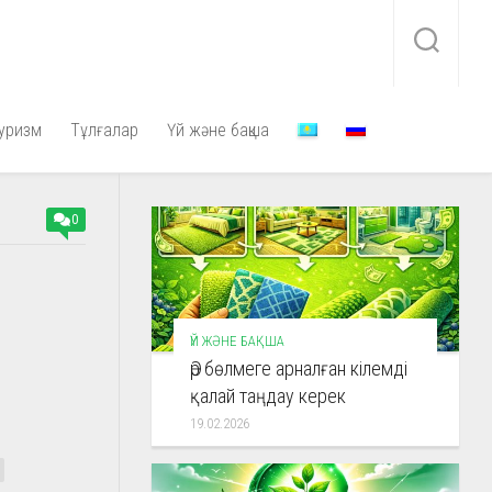
уризм
Тұлғалар
Үй және бақша
0
ҮЙ ЖӘНЕ БАҚША
Әр бөлмеге арналған кілемді
қалай таңдау керек
19.02.2026