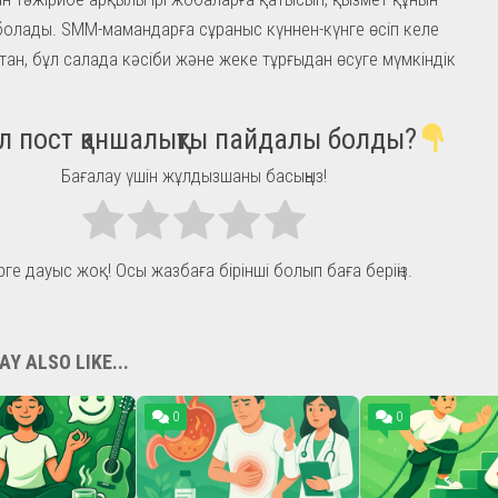
болады. SMM-мамандарға сұраныс күннен-күнге өсіп келе
ан, бұл салада кәсіби және жеке тұрғыдан өсуге мүмкіндік
л пост қаншалықты пайдалы болды?
Бағалау үшін жұлдызшаны басыңыз!
рге дауыс жоқ! Осы жазбаға бірінші болып баға беріңіз.
Y ALSO LIKE...
0
0