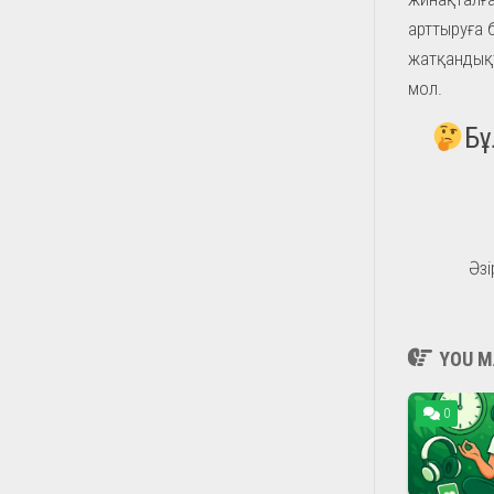
арттыруға 
жатқандықт
мол.
Бұ
Әзі
YOU MA
0