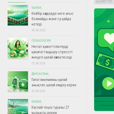
ҚЫЗМЕТТЕР
ҚЫЗЫҚ
Кейбір көлдерде неге ағыс
болмайды және су қайда
кетеді
06.08.2026
ПСИХОЛОГИЯ
Негізгі қажеттіліктерді
қанағаттандыру стрессті
жеңуге қалай көмектеседі
05.08.2026
ДЕНСАУЛЫҚ
Гипогликемияны қалай
анықтап, қалай емдеу керек
04.08.2026
ҚЫЗЫҚ
Каспий теңізі туралы 27
қызықты дерек