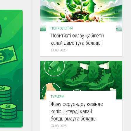
ПСИХОЛОГИЯ
Позитивті ойлау қабілетін
қалай дамытуға болады
14.03.2026
ТУРИЗМ
Жаяу серуендеу кезінде
көпіршіктерді қалай
болдырмауға болады
24.08.2025