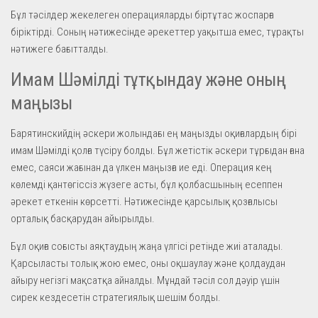
Бұл тәсілдер жекелеген операцияларды біртұтас жоспарға
біріктірді. Соның нәтижесінде әрекеттер уақытша емес, тұрақты
нәтижеге бағытталды.
Имам Шәмілді тұтқындау және оның
маңызы
Барятинскийдің әскери жолындағы ең маңызды оқиғалардың бірі
имам Шәмілді қолға түсіру болды. Бұл жетістік әскери тұрғыдан ғана
емес, саяси жағынан да үлкен маңызға ие еді. Операция кең
көлемді қантөгіссіз жүзеге асты, бұл қолбасшының есеппен
әрекет еткенін көрсетті. Нәтижесінде қарсылық қозғалысы
орталық басқарудан айырылды.
Бұл оқиға соғысты аяқтаудың жаңа үлгісі ретінде жиі аталады.
Қарсыласты толық жою емес, оны оқшаулау және қолдаудан
айыру негізгі мақсатқа айналды. Мұндай тәсіл сол дәуір үшін
сирек кездесетін стратегиялық шешім болды.