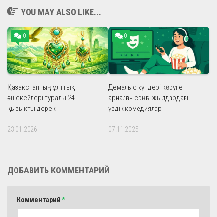
YOU MAY ALSO LIKE...
0
0
Қазақстанның ұлттық
Демалыс күндері көруге
әшекейлері туралы 24
арналған соңғы жылдардағы
қызықты дерек
үздік комедиялар
23.01.2026
07.11.2025
ДОБАВИТЬ КОММЕНТАРИЙ
Комментарий
*