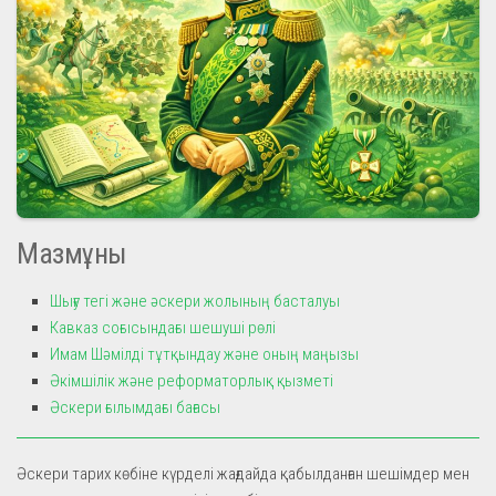
Мазмұны
Шығу тегі және әскери жолының басталуы
Кавказ соғысындағы шешуші рөлі
Имам Шәмілді тұтқындау және оның маңызы
Әкімшілік және реформаторлық қызметі
Әскери ғылымдағы бағасы
Әскери тарих көбіне күрделі жағдайда қабылданған шешімдер мен