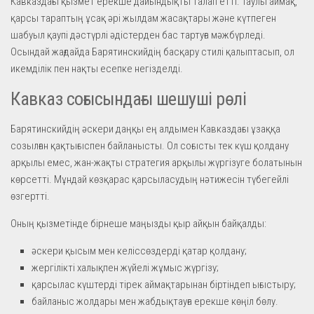
Кавказдағы қызмет ерекше дайындықты талап етті. Таулы аймақ,
қарсы тараптың ұсақ әрі жылдам жасақтары және күтпеген
шабуыл қаупі дәстүрлі әдістерден бас тартуға мәжбүрледі.
Осындай жағдайда Барятинскийдің басқару стилі қалыптасып, ол
икемділік пен нақты есепке негізделді.
Кавказ соғысындағы шешуші рөлі
Барятинскийдің әскери даңқы ең алдымен Кавказдағы ұзаққа
созылған қақтығыспен байланысты. Ол соғысты тек күш қолдану
арқылы емес, жан-жақты стратегия арқылы жүргізуге болатынын
көрсетті. Мұндай көзқарас қарсыласудың нәтижесін түбегейлі
өзгертті.
Оның қызметінде бірнеше маңызды қыр айқын байқалды:
әскери қысым мен келіссөздерді қатар қолдану;
жергілікті халықпен жүйелі жұмыс жүргізу;
қарсылас күштерді тірек аймақтарынан біртіндеп ығыстыру;
байланыс жолдары мен жабдықтауға ерекше көңіл бөлу.