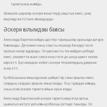
тұрақтылық нығайды.
Әкімшілік шаралар әскери жеңістерді уақытша емес, ұзақ
мерзімді жетістікке айналдырды.
Әскери ғылымдағы бағасы
Александр Барятинскийдің әдістері тарихшылар арасында әртүрлі
бағаланады. Дегенмен оның соғысты кешенді басқару тәсілі
ерекше назар аударады. Ол қақтығысты тек майдан шебінде
емес, әлеуметтік және саяси кеңістікте де шешу қажет екенін
көрсетті. Бұл көзқарас кейінгі әскери теориялардың дамуына
әсер етті.
Қолбасшының маңыздылығы шайқастар саны арқылы емес,
олардың салдары арқылы анықталады. Осы тұрғыдан алғанда,
оның есімі әскери тарихта айқын орын алады.
Александр Барятинский әскери тарихта мақсатқа артық
шығынсыз жетуге ұмтылған қолбасшы ретінде танылды. Ол