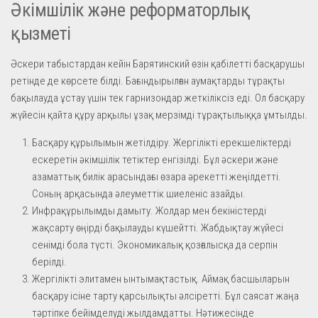
Әкімшілік және реформаторлық
қызметі
Әскери табыстардан кейін Барятинский өзін қабілетті басқарушы
ретінде де көрсете білді. Бағындырылған аумақтарды тұрақты
бақылауда ұстау үшін тек гарнизондар жеткіліксіз еді. Ол басқару
жүйесін қайта құру арқылы ұзақ мерзімді тұрақтылыққа ұмтылды.
Басқару құрылымын жетілдіру. Жергілікті ерекшеліктерді
ескеретін әкімшілік тетіктер енгізілді. Бұл әскери және
азаматтық билік арасындағы өзара әрекетті жеңілдетті.
Соның арқасында әлеуметтік шиеленіс азайды.
Инфрақұрылымды дамыту. Жолдар мен бекіністерді
жақсарту өңірді бақылауды күшейтті. Жабдықтау жүйесі
сенімді бола түсті. Экономикалық қозғалысқа да серпін
берілді.
Жергілікті элитамен ынтымақтастық. Аймақ басшыларын
басқару ісіне тарту қарсылықты әлсіретті. Бұл саясат жаңа
тәртіпке бейімделуді жылдамдатты. Нәтижесінде