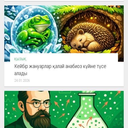
ҚЫЗЫҚ
Кейбір жануарлар қалай анабиоз күйіне түсе
алады
24.01.2026