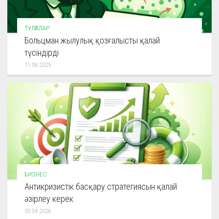
ТҰЛҒАЛАР
Больцман жылулық қозғалысты қалай
түсіндірді
11.06.2025
БИЗНЕС
Антикризистік басқару стратегиясын қалай
әзірлеу керек
05.04.2026