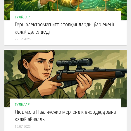
ТҰЛҒАЛАР
Герц электромагниттік толқындардың бар екенін
қалай дәлелдеді
29.12.2025
ТҰЛҒАЛАР
Людмила Павличенко мергендік өнердің аңызына
қалай айналды
16.07.2025