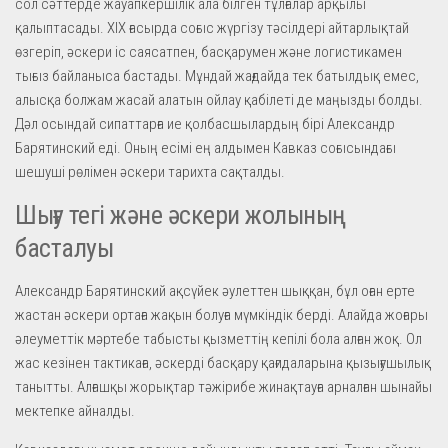
сол сәттерде жауапкершілік ала білген тұлғалар арқылы
қалыптасады. XIX ғасырда соғыс жүргізу тәсілдері айтарлықтай
өзгеріп, әскери іс саясатпен, басқарумен және логистикамен
тығыз байланыса бастады. Мұндай жағдайда тек батылдық емес,
алысқа болжам жасай алатын ойлау қабілеті де маңызды болды.
Дәл осындай сипаттарға ие қолбасшылардың бірі Александр
Барятинский еді. Оның есімі ең алдымен Кавказ соғысындағы
шешуші рөлімен әскери тарихта сақталды.
Шығу тегі және әскери жолының
басталуы
Александр Барятинский ақсүйек әулеттен шыққан, бұл оған ерте
жастан әскери ортаға жақын болуға мүмкіндік берді. Алайда жоғары
әлеуметтік мәртебе табысты қызметтің кепілі бола алған жоқ. Ол
жас кезінен тактикаға, әскерді басқару қағидаларына қызығушылық
танытты. Алғашқы жорықтар тәжірибе жинақтауға арналған шынайы
мектепке айналды.