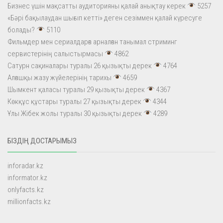
Бизнес үшін мақсатты аудиторияны қалай анықтау керек
5257
«Бәрі бақылаудан шығып кетті» деген сезіммен қалай күресуге
болады?
5110
Фильмдер мен сериалдарға арналған танымал стриминг
сервистерінің салыстырмасы
4862
Сатурн сақиналары туралы 26 қызықты дерек
4764
Алғашқы жазу жүйелерінің тарихы
4659
Шымкент қаласы туралы 29 қызықты дерек
4367
Көкқұс құстары туралы 27 қызықты дерек
4344
Ұлы Жібек жолы туралы 30 қызықты дерек
4289
БІЗДІҢ ДОСТАРЫМЫЗ
inforadar.kz
informator.kz
onlyfacts.kz
millionfacts.kz