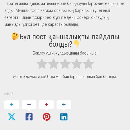
стратегияны, дипломатияны және басқаруды бір жүйеге біріктіре
алды. Мұндай тәсіл Кавказ соғысының барысын түбегейлі
өзгертті. Оның тәжірибесі бүгінге дейін әскери ойлаудың
маңызды үлгісі ретінде қарастырылады.
Бұл пост қаншалықты пайдалы
болды?
Бағалау үшін жұлдызшаны басыңыз!
Әзірге дауыс жоқ! Осы жазбаға бірінші болып баға беріңіз.
SHARE