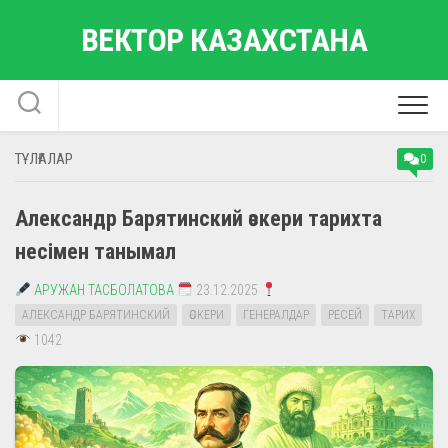
Skip
ВЕКТОР КАЗАХСТАНА
to
content
ТҰЛҒАЛАР
0
Александр Барятинский әскери тарихта
несімен танымал
АРУЖАН ТАСБОЛАТОВА
23.12.2025
АЛЕКСАНДР БАРЯТИНСКИЙ
ӘСКЕРИ
ГЕНЕРАЛДАР
РЕСЕЙ
ТАРИХ
1042