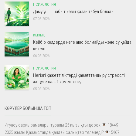
ПСИХОЛОГИЯ
Даму үшін шабыт көзін қалай табуға болады
07.08.2026
ҚЫЗЫҚ
Кейбір көлдерде неге ағыс болмайды және су қайда
кетеді
06.08.2026
ПСИХОЛОГИЯ
Негізгі қажеттіліктерді қанағаттандыру стрессті
жеңуге қалай көмектеседі
05.08.2026
КӨРУЛЕР БОЙЫНША ТОП
Игуасу сарқырамалары туралы 25 қызықты дерек
18449
2025 жылы Қазақстанда қандай салықтар төленеді?
5467