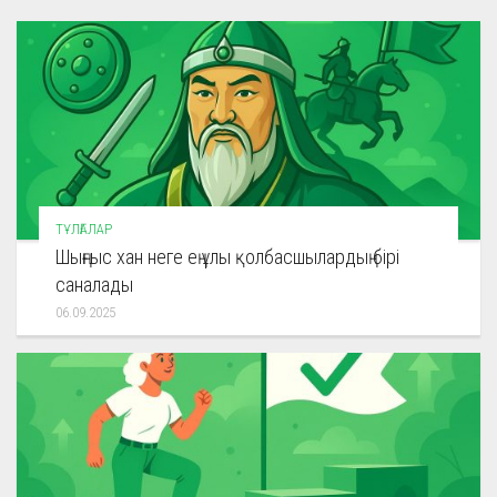
ТҰЛҒАЛАР
Шыңғыс хан неге ең ұлы қолбасшылардың бірі
саналады
06.09.2025