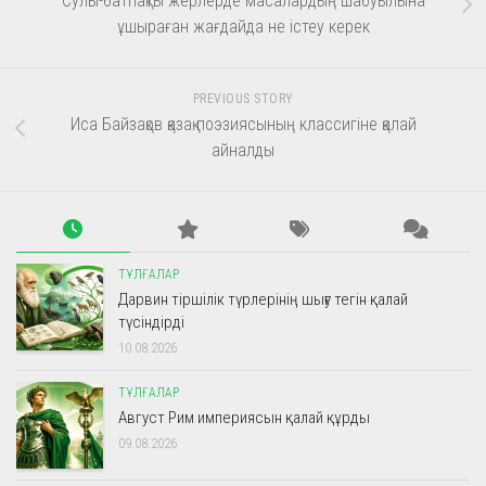
Сулы-батпақты жерлерде масалардың шабуылына
ұшыраған жағдайда не істеу керек
PREVIOUS STORY
Иса Байзақов қазақ поэзиясының классигіне қалай
айналды
ТҰЛҒАЛАР
Дарвин тіршілік түрлерінің шығу тегін қалай
түсіндірді
10.08.2026
ТҰЛҒАЛАР
Август Рим империясын қалай құрды
09.08.2026