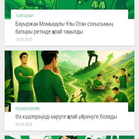
ТҰЛҒАЛАР
Бауыржан Момышұлы Ұлы Отан соғысының
батыры ретінде қалай танылды
23.05.2025
ПСИХОЛОГИЯ
Өз күштеріңізді көруге қалай үйренуге болады
02.06.2026