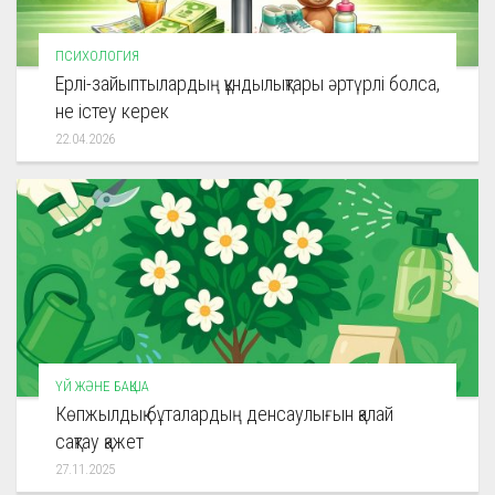
ПСИХОЛОГИЯ
Ерлі-зайыптылардың құндылықтары әртүрлі болса,
не істеу керек
22.04.2026
ҮЙ ЖӘНЕ БАҚША
Көпжылдық бұталардың денсаулығын қалай
сақтау қажет
27.11.2025