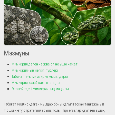
Мазмұны
Мимикрия деген не және ол не үшін қажет
Мимикрияның негізгі түрлері
Табиғаттағы мимикрия мысалдары
Мимикрия қалай қалыптасады
Экожүйедегі мимикрияның маңызы
Табиғат миллиондаған жылдар бойы қалыптасқан таңғажайып
тіршілік ету стратегияларына толы. Тірі ағзалар қауіптен аулақ