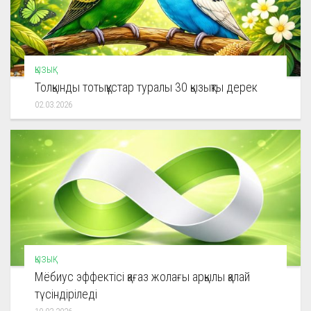
ҚЫЗЫҚ
Толқынды тотықұстар туралы 30 қызықты дерек
02.03.2026
ҚЫЗЫҚ
Мёбиус эффектісі қағаз жолағы арқылы қалай
түсіндіріледі