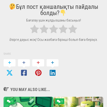
Бұл пост қаншалықты пайдалы
болды?
Бағалау үшін жұлдызшаны басыңыз!
Әзірге дауыс жоқ! Осы жазбаға бірінші болып баға беріңіз.
SHARE
YOU MAY ALSO LIKE...
0
0