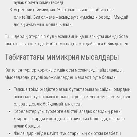
аулақ болуға көмектеседі.
Агрессивті мимикрия. Жыртқыш зиянсыз объектіге
еліктейді. Бұл олжаға жақындауға мүмкіндік береді. Мұндай
әдіс аң аулау үшін қолданылады.
Пішіндердің әртүрлілігі бұл механизмнің қаншалықты икемді бола
алатынын көрсетеді. Әрбір түрі нақты жағдайларға бейімделген.
Табиғаттағы мимикрия мысалдары
Көптеген түрлер қорғаныс үшін осы механизмді пайдаланады.
Мысалдарды әртүрлі экожүйелерден кездестіруге болады.
Таяқша тәрізді жәндіктер ағаш бұтақтарына ұқсайды; олардың
пішіні мен түсі өсімдіктермен сіңісіп кетуге көмектеседі; бұл
оларды дерлік байқалмайтын етеді;
Көбелектер улы түрлерге еліктей алады; олардың реңкі
жыртқыштарды үркітеді; олар зиянсыз болса да, олардан
аулақ болады;
Жыландар кейде қауіпті туыстарының сыртқы келбетін