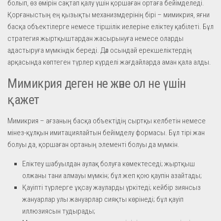
болып, өз өмірін сақтап қалу үшін қоршаған ортаға бейімделеді.
Қорғаныстың ең қызықты механизмдерінің бірі – мимикрия, яғни
басқа объектілерге немесе тіршілік иелеріне еліктеу қабілеті. Бұл
стратегия жыртқыштардан жасырынуға немесе оларды
адастыруға мүмкіндік береді. Дәл осындай ерекшеліктердің
арқасында көптеген түрлер күрделі жағдайларда аман қала алды.
Мимикрия деген не және ол не үшін
қажет
Мимикрия – ағзаның басқа объектідің сыртқы келбетін немесе
мінез-құлқын имитациялайтын бейімделу формасы. Бұл тірі жан
болуы да, қоршаған ортаның элементі болуы да мүмкін.
Еліктеу шабуылдан аулақ болуға көмектеседі; жыртқыш
олжаны тани алмауы мүмкін; бұл жеп қою қаупін азайтады;
Қауіпті түрлерге ұқсау жауларды үркітеді; кейбір зиянсыз
жануарлар улы жануарлар сияқты көрінеді; бұл қауіп
иллюзиясын тудырады;