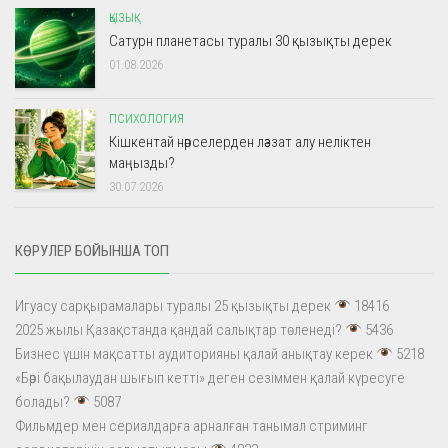
ҚЫЗЫҚ
Сатурн планетасы туралы 30 қызықты дерек
01.08.2026
ПСИХОЛОГИЯ
Кішкентай нәрселерден ләззат алу неліктен
маңызды?
30.07.2026
КӨРУЛЕР БОЙЫНША ТОП
Игуасу сарқырамалары туралы 25 қызықты дерек
18416
2025 жылы Қазақстанда қандай салықтар төленеді?
5436
Бизнес үшін мақсатты аудиторияны қалай анықтау керек
5218
«Бәрі бақылаудан шығып кетті» деген сезіммен қалай күресуге
болады?
5087
Фильмдер мен сериалдарға арналған танымал стриминг