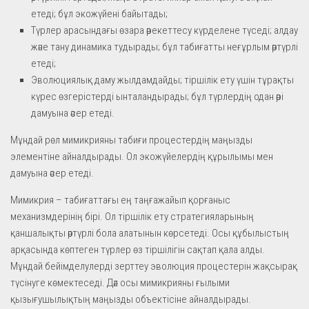
етеді; бұл экожүйені байытады;
Түрлер арасындағы өзара әрекеттесу күрделене түседі; алдау
және тану динамика тудырады; бұл табиғатты неғұрлым әртүрлі
етеді;
Эволюциялық даму жылдамдайды; тіршілік ету үшін тұрақты
күрес өзгерістерді ынталандырады; бұл түрлердің одан әрі
дамуына әсер етеді.
Мұндай рөл мимикрияны табиғи процестердің маңызды
элементіне айналдырады. Ол экожүйелердің құрылымы мен
дамуына әсер етеді.
Мимикрия – табиғаттағы ең таңғажайып қорғаныс
механизмдерінің бірі. Ол тіршілік ету стратегияларының
қаншалықты әртүрлі бола алатынын көрсетеді. Осы құбылыстың
арқасында көптеген түрлер өз тіршілігін сақтап қала алды.
Мұндай бейімделулерді зерттеу эволюция процестерін жақсырақ
түсінуге көмектеседі. Дәл осы мимикрияны ғылыми
қызығушылықтың маңызды объектісіне айналдырады.