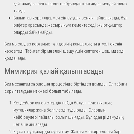
қайталайды; бұл оларды шабуылдан қорғайды; мұндай алдау
тиімді;
Балықтар кораллдармен сіңісу үшін реңкін пайдаланады; бұл
рифтер арасында жасырынуға көмектеседі; жыртқыштар
оларды байқамайды.
Бұл мысалдар қорғаныс тәсілдерінің қаншалықты әртүрлі екенін
көрсетеді. Табиғат бір мәселені шешу үшін көптеген шешімдерді
қолданады.
Мимикрия қалай қалыптасады
Бұл механизм эволюция процесінде біртіндеп дамиды. Ол табиғи
сұрыпталудың нәтижесі болып табылады.
Кездейсоқ өзгерістердің пайда болуы. Генетикалық
мутациялар жаңа белгілерді тудырады. Олардың
кейбіреулері пайдалы болып шығады. Бұл одан әрі дамудың
негізіне айналады.
Ең сәтті нұсқаларды сұрыптау. Жақсы маскировкасы бар