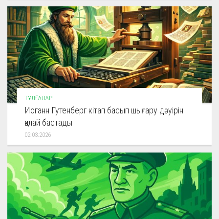
ТҰЛҒАЛАР
Иоганн Гутенберг кітап басып шығару дәуірін
қалай бастады
02.03.2026