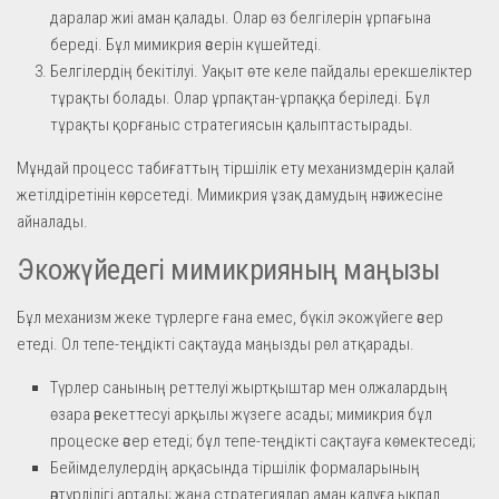
даралар жиі аман қалады. Олар өз белгілерін ұрпағына
береді. Бұл мимикрия әсерін күшейтеді.
Белгілердің бекітілуі. Уақыт өте келе пайдалы ерекшеліктер
тұрақты болады. Олар ұрпақтан-ұрпаққа беріледі. Бұл
тұрақты қорғаныс стратегиясын қалыптастырады.
Мұндай процесс табиғаттың тіршілік ету механизмдерін қалай
жетілдіретінін көрсетеді. Мимикрия ұзақ дамудың нәтижесіне
айналады.
Экожүйедегі мимикрияның маңызы
Бұл механизм жеке түрлерге ғана емес, бүкіл экожүйеге әсер
етеді. Ол тепе-теңдікті сақтауда маңызды рөл атқарады.
Түрлер санының реттелуі жыртқыштар мен олжалардың
өзара әрекеттесуі арқылы жүзеге асады; мимикрия бұл
процеске әсер етеді; бұл тепе-теңдікті сақтауға көмектеседі;
Бейімделулердің арқасында тіршілік формаларының
әртүрлілігі артады; жаңа стратегиялар аман қалуға ықпал