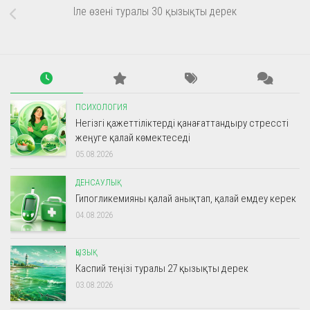
Іле өзені туралы 30 қызықты дерек
ПСИХОЛОГИЯ
Негізгі қажеттіліктерді қанағаттандыру стрессті
жеңуге қалай көмектеседі
05.08.2026
ДЕНСАУЛЫҚ
Гипогликемияны қалай анықтап, қалай емдеу керек
04.08.2026
ҚЫЗЫҚ
Каспий теңізі туралы 27 қызықты дерек
03.08.2026