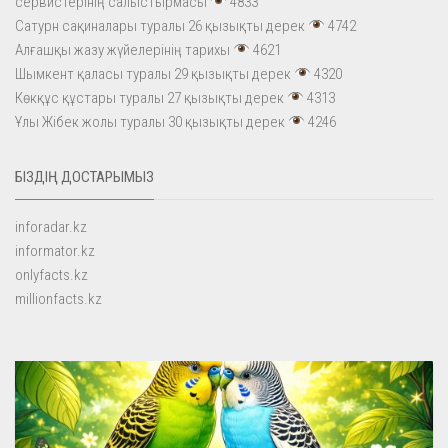
сервистерінің салыстырмасы
4833
Сатурн сақиналары туралы 26 қызықты дерек
4742
Алғашқы жазу жүйелерінің тарихы
4621
Шымкент қаласы туралы 29 қызықты дерек
4320
Көкқұс құстары туралы 27 қызықты дерек
4313
Ұлы Жібек жолы туралы 30 қызықты дерек
4246
БІЗДІҢ ДОСТАРЫМЫЗ
inforadar.kz
informator.kz
onlyfacts.kz
millionfacts.kz