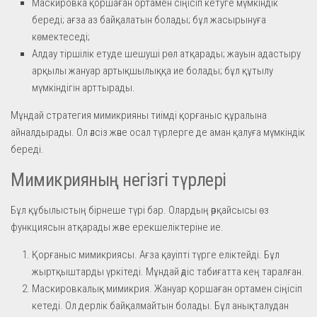
Маскировка қоршаған ортамен сіңісіп кетуге мүмкіндік
береді; ағза аз байқалатын болады; бұл жасырынуға
көмектеседі;
Алдау тіршілік етуде шешуші рөл атқарады; жауын адастыру
арқылы жануар артықшылыққа ие болады; бұл құтылу
мүмкіндігін арттырады.
Мұндай стратегия мимикрияны тиімді қорғаныс құралына
айналдырады. Ол әлсіз және осал түрлерге де аман қалуға мүмкіндік
береді.
Мимикрияның негізгі түрлері
Бұл құбылыстың бірнеше түрі бар. Олардың әрқайсысы өз
функциясын атқарады және ерекшеліктеріне ие.
Қорғаныс мимикриясы. Ағза қауіпті түрге еліктейді. Бұл
жыртқыштарды үркітеді. Мұндай әдіс табиғатта кең таралған.
Маскировкалық мимикрия. Жануар қоршаған ортамен сіңісіп
кетеді. Ол дерлік байқалмайтын болады. Бұл анықталудан