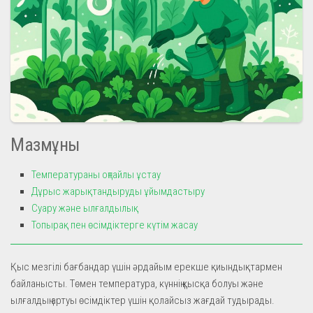
Мазмұны
Температураны оңтайлы ұстау
Дұрыс жарықтандыруды ұйымдастыру
Суару және ылғалдылық
Топырақ пен өсімдіктерге күтім жасау
Қыс мезгілі бағбандар үшін әрдайым ерекше қиындықтармен
байланысты. Төмен температура, күннің қысқа болуы және
ылғалдың артуы өсімдіктер үшін қолайсыз жағдай тудырады.