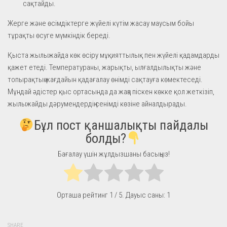
сақтайды.
Жерге және өсімдіктерге жүйелі күтім жасау маусым бойы
тұрақты өсуге мүмкіндік береді.
Қыста жылыжайда көк өсіру мұқияттылық пен жүйелі қадамдарды
қажет етеді. Температураны, жарықты, ылғалдылықты және
топырақтың жағдайын қадағалау өнімді сақтауға көмектеседі.
Мұндай әдістер қыс ортасында да жаңа піскен көкке қол жеткізіп,
жылыжайды дәрумендердің сенімді көзіне айналдырады.
Бұл пост қаншалықты пайдалы
болды?
Бағалау үшін жұлдызшаны басыңыз!
Орташа рейтинг
1
/ 5. Дауыс саны:
1
SHARE