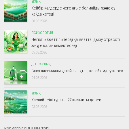
ҚЫЗЫҚ
Кейбір көлдерде неге ағыс болмайды және су
қайда кетеді
06.08.2026
ПСИХОЛОГИЯ
Негізгі қажеттіліктерді қанағаттандыру стрессті
жеңуге қалай көмектеседі
05.08.2026
ДЕНСАУЛЫҚ
Гипогликемияны қалай анықтап, қалай емдеу керек
04.08.2026
ҚЫЗЫҚ
Каспий теңізі туралы 27 қызықты дерек
03.08.2026
КӨРУЛЕР БОЙЫНША ТОП