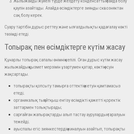
Жылыжайды жүйелі түрде желдету конденсаттың пайда болу
қаупін азайтады. Алайда өсімдіктерге зиянды сквозняктан
сақ болу керек.
Суару тәртібін дұрыс реттеу және ылғалдылықты қадағалау көкті
төзімді етеді.
Топырақ пен өсімдіктерге күтім жасау
Құнарлы топырақ сапалы өнімнің кепілі. Оған дұрыс күтім жасау
жылыжайдың қызмет мерзімін ұзартумен қатар, көктің өсуін
жақсартады.
топырақты қопсыту тамырға оттектің жетуін қамтамасыз
етеді;
органикалық тыңайтқыш енгізу өсімдікті қажетті қоректік
заттармен толықтырады;
сарғайған жапырақтарды алып тастау аурулардың таралуын
тежейді;
ауыспалы егіс зиянкестердің жиналуын азайтып, топырақты