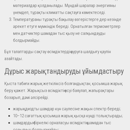
материалдар қолданылады. Мұндай шаралар энергияны
үнемдеп, тұрақты климатты сақтауға көмектеседі.
Температураны тұрақты бақылау өзгерістерге дер кезінде
әрекет етуге мүмкіндік береді. Орнатылған термометрлер
мен датчиктер шамадан тыс қызу не салқындауды
болдырмайды.
Бұл талаптарды сақтау өсімдіктердің ауруға шалдығу қаупін
азайтады.
Дұрыс жарықтандыруды ұйымдастыру
Қыста табиғи жарық жеткіліксіз болғандықтан, қосымша жарық
беру қажет. Жарықсыз өсімдіктің өсуі баяулап, жапырақтары
бозарып, дәмі әлсірейді.
жарықдиодты шамдар күн сәулесіне жақын спектр береді;
10–12 сағаттық қосымша жарық қысқа күнді толықтырады;
шамдардың біркелкі орналасуы өсімдіктің шамадан тыс
созылуын болдырмайды;