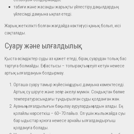
табиғи және жасанды жарықты үйлестіру дақылдардың
үйлесімді дамуына ықпал етеді.
Жарық жеткілікті болған жағдайда көктің түсі қанық болып, иісі
сақталады.
Суару және ылғалдылық
Қыста өсімдіктер суды аз қажет етеді, бірақ суарудан толық бас
тартуға болмайды. Ең бастысы – топырақтың кеуіп кетуін немесе
артық ылғалдануын болдырмау.
Орташа суару тамыр жүйесінің дұрыс дамуына көмектеседі.
Артық су шіруге және зеңге әкелуі мүмкін. Сондықтан бөлме
температурасындағы тұндырылған суды қолданған жөн.
Ауаның ылғалдылығын бақылау аурулардың алдын алады. Ең
қолайлы көрсеткіш – 60–70 пайыз. Ол үшін жылыжайда суы
бар ыдыстар қоюға немесе арнайы ылғалдандырғыш
қолдануға болады.