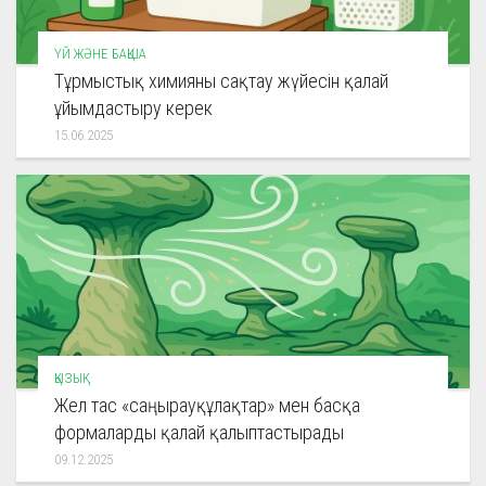
ҮЙ ЖӘНЕ БАҚША
Тұрмыстық химияны сақтау жүйесін қалай
ұйымдастыру керек
15.06.2025
ҚЫЗЫҚ
Жел тас «саңырауқұлақтар» мен басқа
формаларды қалай қалыптастырады
09.12.2025