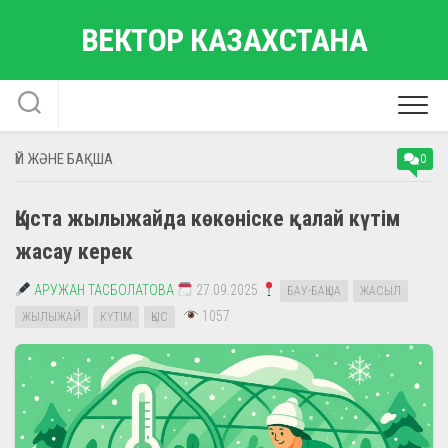
Skip
ВЕКТОР КАЗАХСТАНА
to
content
ҮЙ ЖӘНЕ БАҚША
0
Қыста жылыжайда көкөніске қалай күтім
жасау керек
АРУЖАН ТАСБОЛАТОВА
27.09.2025
БАУ-БАҚША
ЖАСЫЛ
1057
ЖЫЛЫЖАЙ
КҮТІМ
ҚЫС