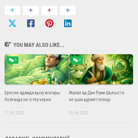
YOU MAY ALSO LIKE...
0
0
Ересек адамда қызу жоғары
Жалал ад-Дин Руми Шығыста
болғанда не істеу керек
не үшін құрметтеледі
11.04.2026
05.06.2026