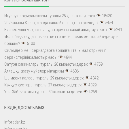
Игуасу сарқырамалары туралы 25 қызықты дерек
18430
2025 жылы Қазақстанда қандай салықтар төленеді?
5454
Бизнес үшін мақсатты аудиторияны қалай анықтау керек
5241
«Бәрі бақылаудан шығып кетті» деген сезіммен қалай күресуге
болады?
5100
Фильмдер мен сериалдарға арналған танымал стриминг
сервистерінің салыстырмасы
4844
Сатурн сақиналары туралы 26 қызықты дерек
4759
Алғашқы жазу жүйелерінің тарихы
4636
Шымкент қаласы туралы 29 қызықты дерек
4342
Көкқұс құстары туралы 27 қызықты дерек
4329
Ұлы Жібек жолы туралы 30 қызықты дерек
4268
БІЗДІҢ ДОСТАРЫМЫЗ
inforadar.kz
informator.kz