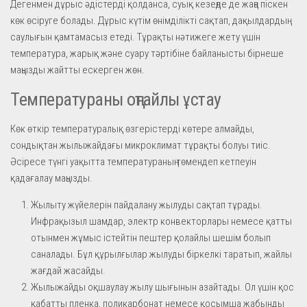
Дегенмен дұрыс әдістерді қолданса, суық кезеңде де жаңа піскен
көк өсіруге болады. Дұрыс күтім өнімділікті сақтап, дақылдардың
саулығын қамтамасыз етеді. Тұрақты нәтижеге жету үшін
температура, жарық және суару тәртібіне байланысты бірнеше
маңызды жайтты ескерген жөн.
Температураны оңтайлы ұстау
Көк өткір температуралық өзгерістерді көтере алмайды,
сондықтан жылыжайдағы микроклимат тұрақты болуы тиіс.
Әсіресе түнгі уақытта температураның төмендеп кетпеуін
қадағалау маңызды.
Жылыту жүйелерін пайдалану жылуды сақтап тұрады.
Инфрақызыл шамдар, электр конвекторлары немесе қатты
отынмен жұмыс істейтін пештер қолайлы шешім болып
саналады. Бұл құрылғылар жылуды біркелкі таратып, жайлы
жағдай жасайды.
Жылыжайды оқшаулау жылу шығынын азайтады. Ол үшін қос
қабатты пленка, поликарбонат немесе қосымша жабынды