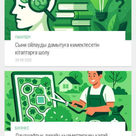
ПІКІРЛЕР
Сыни ойлауды дамытуға көмектесетін
кітаптарға шолу
29.09.2025
БИЗНЕС
Ландшафтық дизайн қызметтерінен қалай