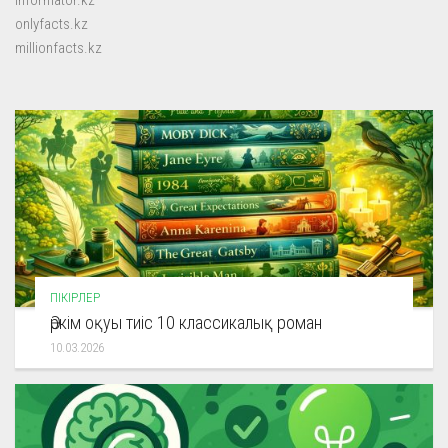
onlyfacts.kz
millionfacts.kz
ПІКІРЛЕР
Әркім оқуы тиіс 10 классикалық роман
10.03.2026