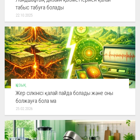
табыс табуға болады
22.10.2025
ҚЫЗЫҚ
Жер сілкінісі қалай пайда болады және оны
болжауға бола ма
25.02.2026