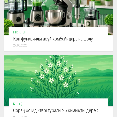
ПІКІРЛЕР
Көп функциялы асүй комбайндарына шолу
27.05.2026
ҚЫЗЫҚ
Сораң өсімдіктері туралы 26 қызықты дерек
07.12.2025