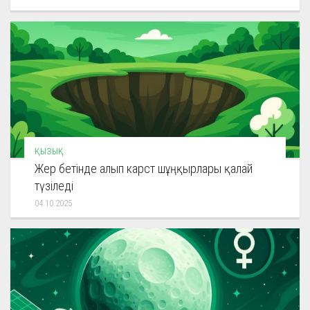
ҚЫЗЫҚ
Жер бетінде алып карст шұңқырлары қалай
түзіледі
04.10.2025