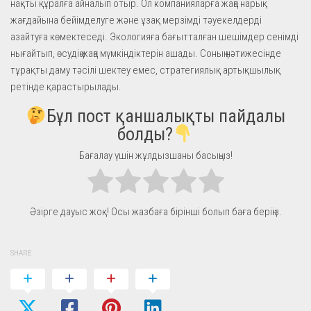
нақты құралға айналып отыр. Ол компанияларға жаңа нарық
жағдайына бейімделуге және ұзақ мерзімді тәуекелдерді
азайтуға көмектеседі. Экологияға бағытталған шешімдер сенімді
нығайтып, өсудің жаңа мүмкіндіктерін ашады. Соның нәтижесінде
тұрақты даму тәсілі шектеу емес, стратегиялық артықшылық
ретінде қарастырылады.
Бұл пост қаншалықты пайдалы
болды?
Бағалау үшін жұлдызшаны басыңыз!
Әзірге дауыс жоқ! Осы жазбаға бірінші болып баға беріңіз.
SHARE