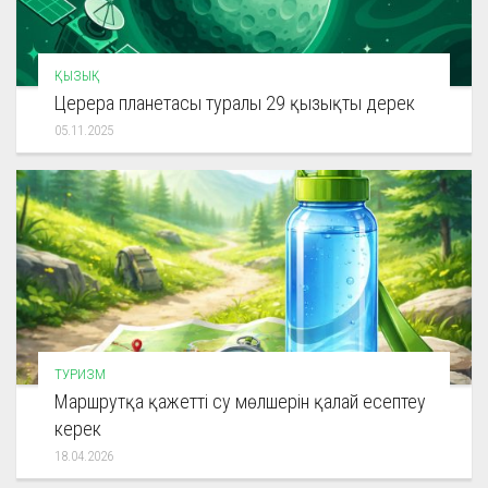
ҚЫЗЫҚ
Церера планетасы туралы 29 қызықты дерек
05.11.2025
ТУРИЗМ
Маршрутқа қажетті су мөлшерін қалай есептеу
керек
18.04.2026