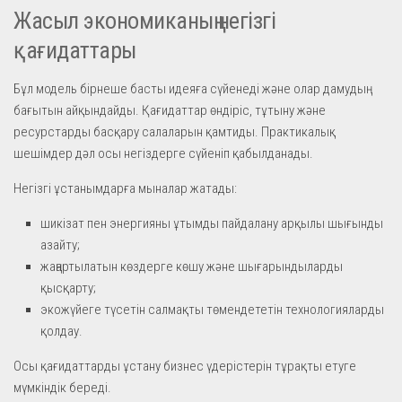
Жасыл экономиканың негізгі
қағидаттары
Бұл модель бірнеше басты идеяға сүйенеді және олар дамудың
бағытын айқындайды. Қағидаттар өндіріс, тұтыну және
ресурстарды басқару салаларын қамтиды. Практикалық
шешімдер дәл осы негіздерге сүйеніп қабылданады.
Негізгі ұстанымдарға мыналар жатады:
шикізат пен энергияны ұтымды пайдалану арқылы шығынды
азайту;
жаңартылатын көздерге көшу және шығарындыларды
қысқарту;
экожүйеге түсетін салмақты төмендететін технологияларды
қолдау.
Осы қағидаттарды ұстану бизнес үдерістерін тұрақты етуге
мүмкіндік береді.