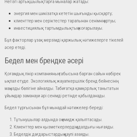
Негізгі артықшылықтарға мыналар жатады:
энергия мен шикізатқа кететін шығынды қысқарту;
клиенттер мен серіктестер тарапынан сенімнің артуы;
инвестициялық тартымдылықтың жоғарылауы.
Бұл факторлар ұзақ мерзімді қаржылық нәтижелерге тікелей
әсер етеді.
Бедел мен брендке әсері
Қоғамдық пікір компанияның табысына барған сайын көбірек
ықпал етуде. Экологиялық жауапкершілік бренд бейнесінің
маңызды бөлігіне айналды. Табиғатқа қамқорлық танытатын
ұйымдар заманауи әрі сенімді ретінде қабылданады.
Бедел тұрғысынан бұл мынадай нәтижелер береді:
Тұтынушылар алдында оң имидж қалыптасады.
Клиенттер мен қызметкерлердің адалдығы нығаяды.
Беделдік дағдарыстардың қаупі азаяды.