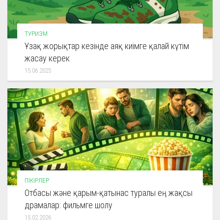
ТУРИЗМ
Ұзақ жорықтар кезінде аяқ киімге қалай күтім
жасау керек
15.06.2025
ПІКІРЛЕР
Отбасы және қарым-қатынас туралы ең жақсы
драмалар: фильмге шолу
15.02.2026