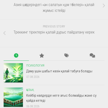
Азия шөлдеріндегі «ән салатын құм төбелері» қалай
жұмыс істейді
PREVIOUS STORY
Треккинг тіректерін қалай дұрыс пайдалану керек
ПСИХОЛОГИЯ
Даму үшін шабыт көзін қалай табуға болады
07.08.2026
ҚЫЗЫҚ
Кейбір көлдерде неге ағыс болмайды және су
қайда кетеді
06.08.2026