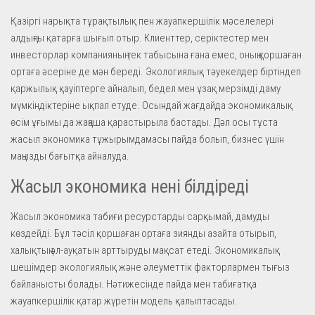
Қазіргі нарықта тұрақтылық пен жауапкершілік мәселелері
алдыңғы қатарға шығып отыр. Клиенттер, серіктестер мен
инвесторлар компанияның тек табысына ғана емес, оның қоршаған
ортаға әсеріне де мән береді. Экологиялық тәуекелдер біртіндеп
қаржылық қауіптерге айналып, бедел мен ұзақ мерзімді даму
мүмкіндіктеріне ықпал етуде. Осындай жағдайда экономикалық
өсім ұғымы да жаңаша қарастырыла бастады. Дәл осы тұста
жасыл экономика тұжырымдамасы пайда болып, бизнес үшін
маңызды бағытқа айналуда.
Жасыл экономика нені білдіреді
Жасыл экономика табиғи ресурстарды сарқымай, дамуды
көздейді. Бұл тәсіл қоршаған ортаға зиянды азайта отырып,
халықтың әл-ауқатын арттыруды мақсат етеді. Экономикалық
шешімдер экологиялық және әлеуметтік факторлармен тығыз
байланысты болады. Нәтижесінде пайда мен табиғатқа
жауапкершілік қатар жүретін модель қалыптасады.