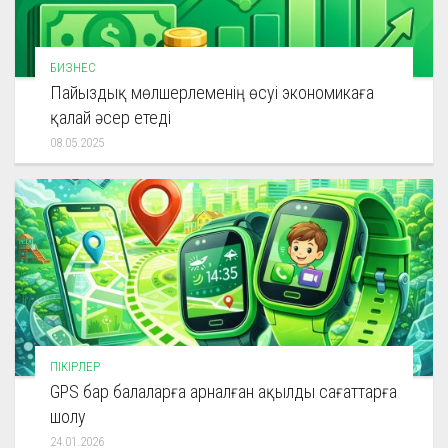
БИЗНЕС
Пайыздық мөлшерлеменің өсуі экономикаға
қалай әсер етеді
08.05.2025
ПІКІРЛЕР
GPS бар балаларға арналған ақылды сағаттарға
шолу
24.01.2026