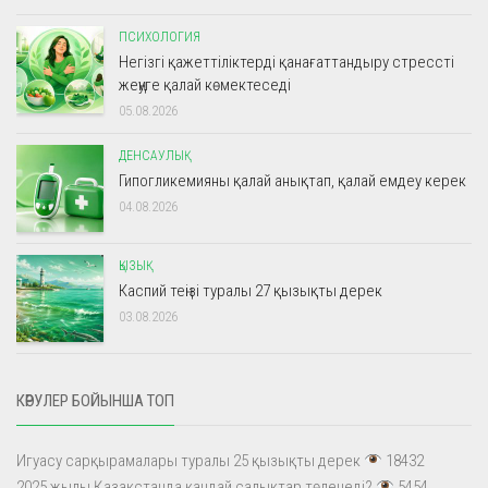
ПСИХОЛОГИЯ
Негізгі қажеттіліктерді қанағаттандыру стрессті
жеңуге қалай көмектеседі
05.08.2026
ДЕНСАУЛЫҚ
Гипогликемияны қалай анықтап, қалай емдеу керек
04.08.2026
ҚЫЗЫҚ
Каспий теңізі туралы 27 қызықты дерек
03.08.2026
КӨРУЛЕР БОЙЫНША ТОП
Игуасу сарқырамалары туралы 25 қызықты дерек
18432
2025 жылы Қазақстанда қандай салықтар төленеді?
5454