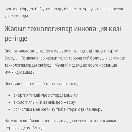
Бұл әсер бірден байқалмаса да, бизнестің тұрақтылығына елеулі
үлес қосады.
Жасыл технологиялар инновация көзі
ретінде
Экологиялық шешімдерге көшу жаңа тәсілдерді іздеуге түрткі
болады. Компаниялар нарық талаптарына сай болу үшін заманауи
технологияларды енгізеді. Мұндай қадамдар өсуге қосымша
мүмкіндік ашады.
Инновациялар мына бағыттарда көрінеді:
энергия тиімді үдерістерді дамыту;
экологиялық ізі аз өнімдер жасау;
логистика мен жеткізу тізбектерін оңтайландыру.
Нәтижесінде бизнес экологиялық қана емес, технологиялық
серпінге де ие болады.