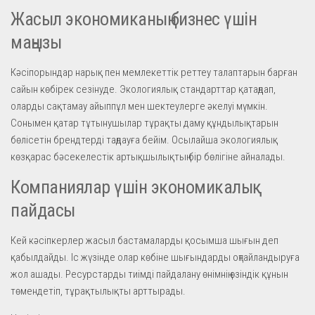
Жасыл экономиканың бизнес үшін
маңызы
Кәсіпорындар нарық пен мемлекеттік реттеу талаптарын барған
сайын көбірек сезінуде. Экологиялық стандарттар қатаңдап,
оларды сақтамау айыппұл мен шектеулерге әкелуі мүмкін.
Сонымен қатар тұтынушылар тұрақты даму құндылықтарын
бөлісетін брендтерді таңдауға бейім. Осылайша экологиялық
көзқарас бәсекелестік артықшылықтың бір бөлігіне айналады.
Компаниялар үшін экономикалық
пайдасы
Кей кәсіпкерлер жасыл бастамаларды қосымша шығын деп
қабылдайды. Іс жүзінде олар көбіне шығындарды оңтайландыруға
жол ашады. Ресурстарды тиімді пайдалану өнімнің өзіндік құнын
төмендетіп, тұрақтылықты арттырады.