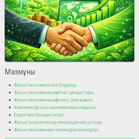
Мазмұны
Жасыл экономика нені білдіреді
Жасыл экономиканың негізгі қағидаттары
Жасыл экономиканың бизнес үшін маңызы
Компаниялар үшін экономикалық пайдасы
Бедел мен брендке әсері
Жасыл технологиялар инновация көзі ретінде
Жасыл экономиканы елемеудің тәуекелдері