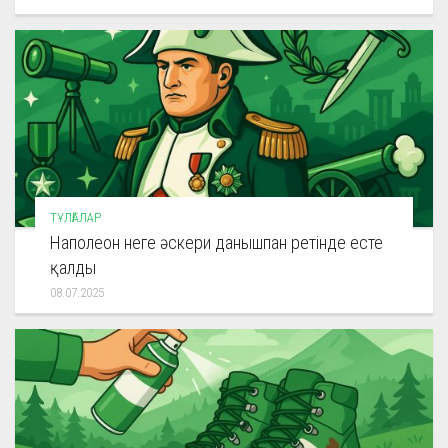
ТҰЛҒАЛАР
Наполеон неге әскери данышпан ретінде есте
қалды
08.07.2025