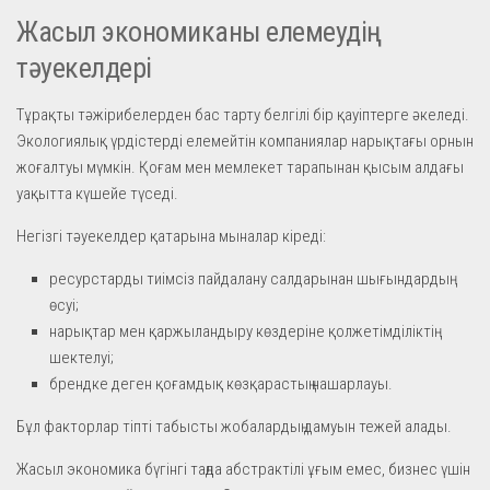
Жасыл экономиканы елемеудің
тәуекелдері
Тұрақты тәжірибелерден бас тарту белгілі бір қауіптерге әкеледі.
Экологиялық үрдістерді елемейтін компаниялар нарықтағы орнын
жоғалтуы мүмкін. Қоғам мен мемлекет тарапынан қысым алдағы
уақытта күшейе түседі.
Негізгі тәуекелдер қатарына мыналар кіреді:
ресурстарды тиімсіз пайдалану салдарынан шығындардың
өсуі;
нарықтар мен қаржыландыру көздеріне қолжетімділіктің
шектелуі;
брендке деген қоғамдық көзқарастың нашарлауы.
Бұл факторлар тіпті табысты жобалардың дамуын тежей алады.
Жасыл экономика бүгінгі таңда абстрактілі ұғым емес, бизнес үшін