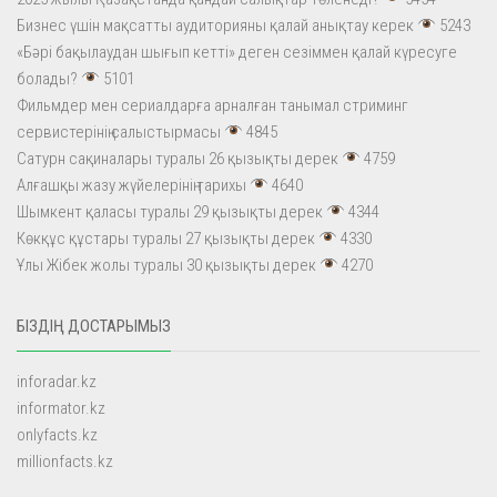
Бизнес үшін мақсатты аудиторияны қалай анықтау керек
5243
«Бәрі бақылаудан шығып кетті» деген сезіммен қалай күресуге
болады?
5101
Фильмдер мен сериалдарға арналған танымал стриминг
сервистерінің салыстырмасы
4845
Сатурн сақиналары туралы 26 қызықты дерек
4759
Алғашқы жазу жүйелерінің тарихы
4640
Шымкент қаласы туралы 29 қызықты дерек
4344
Көкқұс құстары туралы 27 қызықты дерек
4330
Ұлы Жібек жолы туралы 30 қызықты дерек
4270
БІЗДІҢ ДОСТАРЫМЫЗ
inforadar.kz
informator.kz
onlyfacts.kz
millionfacts.kz