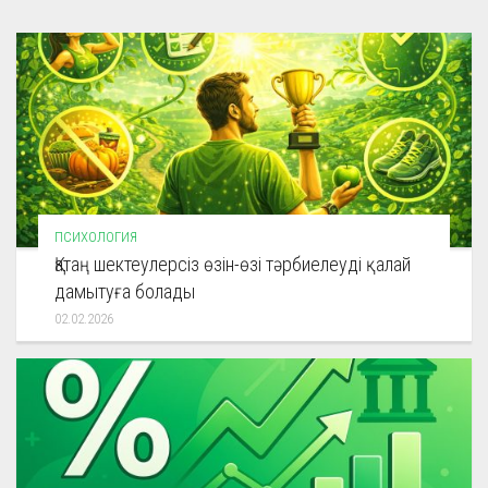
ПСИХОЛОГИЯ
Қатаң шектеулерсіз өзін-өзі тәрбиелеуді қалай
дамытуға болады
02.02.2026