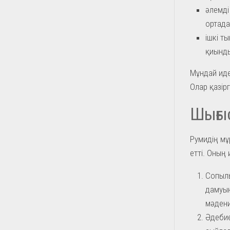
әлемді
ортада
ішкі т
қиынды
Мұндай иде
Олар қазірг
Шығы
Румидің мұ
етті. Оның
Сопылы
дамуын
мәдени
Әдебие