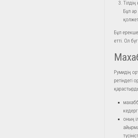
Тілдің
Бұл әр
қолжет
Бұл ерекше
етті. Ол бү
Махаб
Румидің ор
ретіндегі о
қарастырд
махабб
кедерг
оның і
айырма
түсініс