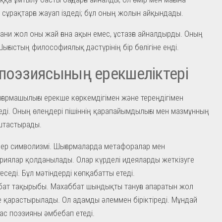
 сұрақтарға жауап іздеді; бұл оның жолын айқындады.
ани жол оны жай ғана ақын емес, ұстазға айналдырды. Оның
ығыстың философиялық дәстүрінің бір бөлігіне енді.
поэзиясының ерекшеліктері
ғармашылығы ерекше көркемдігімен және тереңдігімен
ді. Оның өлеңдері пішіннің қарапайымдылығы мен мазмұнның
штастырады.
ер символизмі. Шығармаларда метафоралар мен
риялар қолданылады. Олар күрделі идеяларды жеткізуге
еседі. Бұл мәтіндерді көпқабатты етеді.
ат тақырыбы. Махаббат шындықты тануға апаратын жол
е қарастырылады. Ол адамды әлеммен біріктіреді. Мұндай
ас поэзияны әмбебап етеді.