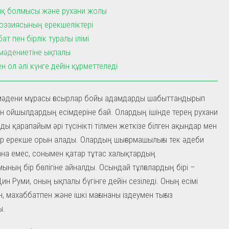
ық болмысы және рухани жолы
оэзиясының ерекшеліктері
ат пен бірлік туралы ілімі
мәдениетіне ықпалы
ен ол әлі күнге дейін құрметтеледі
мәдени мұрасы ғасырлар бойы адамдарды шабыттандырып
н ойшылдардың есімдеріне бай. Олардың ішінде терең рухани
ы қарапайым әрі түсінікті тілмен жеткізе білген ақындар мен
р ерекше орын алады. Олардың шығармашылығы тек әдеби
на емес, сонымен қатар тұтас халықтардың
ының бір бөлігіне айналды. Осындай тұлғалардың бірі –
ин Руми, оның ықпалы бүгінге дейін сезіледі. Оның есімі
, махаббатпен және ішкі мағынаны іздеумен тығыз
ы.