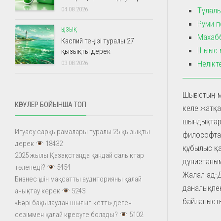
Тұлғал
04.08.2026
Руми п
ҚЫЗЫҚ
Махабб
Каспий теңізі туралы 27
Шығыс 
қызықты дерек
Нелікт
03.08.2026
Шығыстың 
КӨРУЛЕР БОЙЫНША ТОП
келе жатқа
шындықтард
Игуасу сарқырамалары туралы 25 қызықты
философта
дерек
18432
құбылыс қа
2025 жылы Қазақстанда қандай салықтар
дүниетаным
төленеді?
5454
Жалал ад-Д
Бизнес үшін мақсатты аудиторияны қалай
даналықпен
анықтау керек
5243
байланыст
«Бәрі бақылаудан шығып кетті» деген
сезіммен қалай күресуге болады?
5102