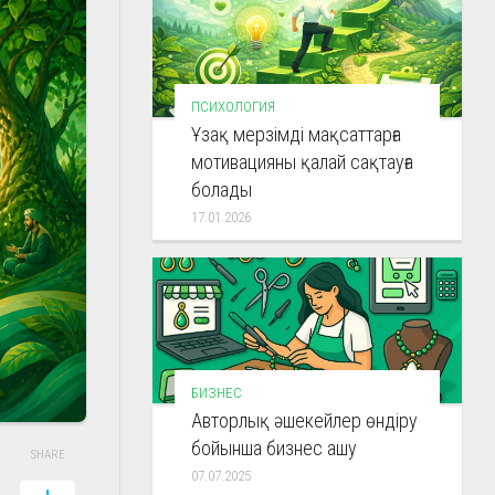
ПСИХОЛОГИЯ
Ұзақ мерзімді мақсаттарға
мотивацияны қалай сақтауға
болады
17.01.2026
БИЗНЕС
Авторлық әшекейлер өндіру
бойынша бизнес ашу
SHARE
07.07.2025