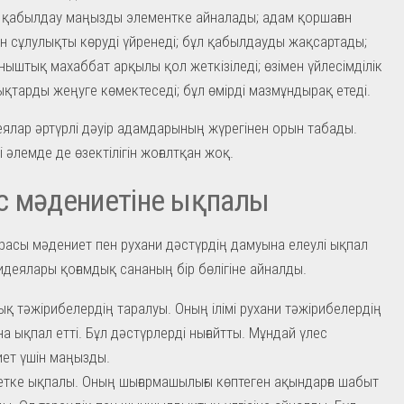
 қабылдау маңызды элементке айналады; адам қоршаған
н сұлулықты көруді үйренеді; бұл қабылдауды жақсартады;
ыныштық махаббат арқылы қол жеткізіледі; өзімен үйлесімділік
қтарды жеңуге көмектеседі; бұл өмірді мазмұндырақ етеді.
ялар әртүрлі дәуір адамдарының жүрегінен орын табады.
і әлемде де өзектілігін жоғалтқан жоқ.
с мәдениетіне ықпалы
расы мәдениет пен рухани дәстүрдің дамуына елеулі ықпал
 идеялары қоғамдық сананың бір бөлігіне айналды.
қ тәжірибелердің таралуы. Оның ілімі рухани тәжірибелердің
а ықпал етті. Бұл дәстүрлерді нығайтты. Мұндай үлес
ет үшін маңызды.
тке ықпалы. Оның шығармашылығы көптеген ақындарға шабыт