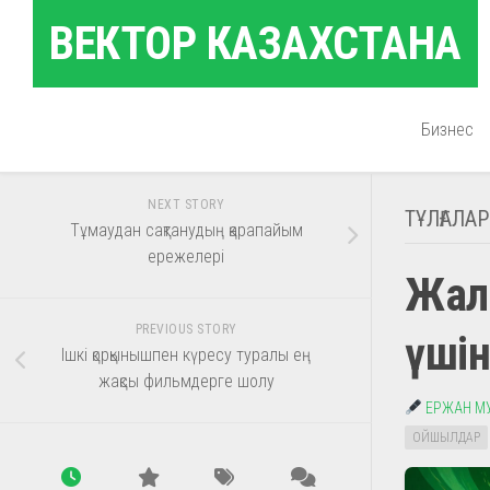
Skip
ВЕКТОР КАЗАХСТАНА
to
content
Бизнес
NEXT STORY
ТҰЛҒАЛАР
Тұмаудан сақтанудың қарапайым
ережелері
Жал
PREVIOUS STORY
үшін
Ішкі қорқынышпен күресу туралы ең
жақсы фильмдерге шолу
ЕРЖАН М
ОЙШЫЛДАР