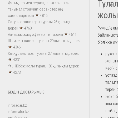
Тұлға
Фильмдер мен сериалдарға арналған
танымал стриминг сервистерінің
жол
салыстырмасы
4846
Сатурн сақиналары туралы 26 қызықты
Румидің өм
дерек
4760
Алғашқы жазу жүйелерінің тарихы
4641
байланысты
Шымкент қаласы туралы 29 қызықты дерек
бірлікке ұ
4346
рухани
Көкқұс құстары туралы 27 қызықты дерек
4331
жаныны
Ұлы Жібек жолы туралы 30 қызықты дерек
көрініс
4273
ұстазд
тәлімг
тереңір
БІЗДІҢ ДОСТАРЫМЫЗ
жеке б
ішкі ө
inforadar.kz
сыйлад
informator.kz
шындық