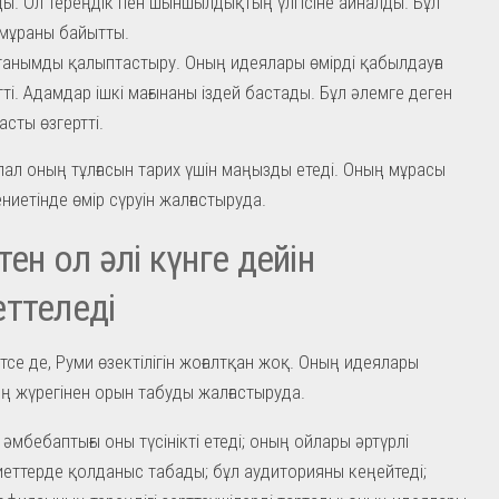
ы. Ол тереңдік пен шыншылдықтың үлгісіне айналды. Бұл
мұраны байытты.
анымды қалыптастыру. Оның идеялары өмірді қабылдауға
тті. Адамдар ішкі мағынаны іздей бастады. Бұл әлемге деген
асты өзгертті.
ал оның тұлғасын тарих үшін маңызды етеді. Оның мұрасы
ниетінде өмір сүруін жалғастыруда.
тен ол әлі күнге дейін
ттеледі
тсе де, Руми өзектілігін жоғалтқан жоқ. Оның идеялары
 жүрегінен орын табуды жалғастыруда.
ң әмбебаптығы оны түсінікті етеді; оның ойлары әртүрлі
еттерде қолданыс табады; бұл аудиторияны кеңейтеді;