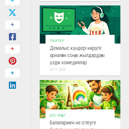
ПІКІРЛЕР
Демалыс күндері көруге
арналған соңғы жылдардағы
үздік комедиялар
07.11.2025
БОС УАҚЫТ
Балалармен не істеуге