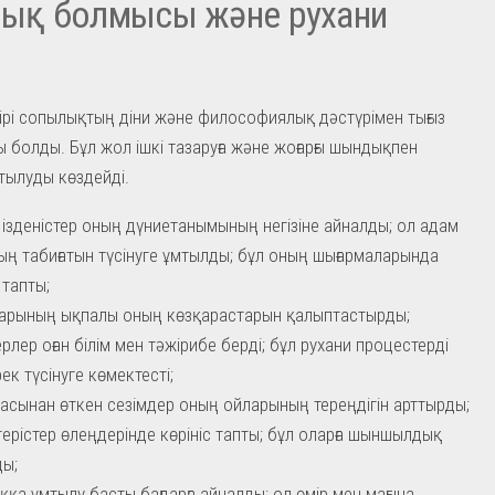
лық болмысы және рухани
ы
ірі сопылықтың діни және философиялық дәстүрімен тығыз
 болды. Бұл жол ішкі тазаруға және жоғарғы шындықпен
мтылуды көздейді.
 ізденістер оның дүниетанымының негізіне айналды; ол адам
ң табиғатын түсінуге ұмтылды; бұл оның шығармаларында
 тапты;
арының ықпалы оның көзқарастарын қалыптастырды;
ерлер оған білім мен тәжірибе берді; бұл рухани процестерді
ек түсінуге көмектесті;
асынан өткен сезімдер оның ойларының тереңдігін арттырды;
згерістер өлеңдерінде көрініс тапты; бұл оларға шыншылдық
ы;
қа ұмтылу басты бағдарға айналды; ол өмір мен мағына