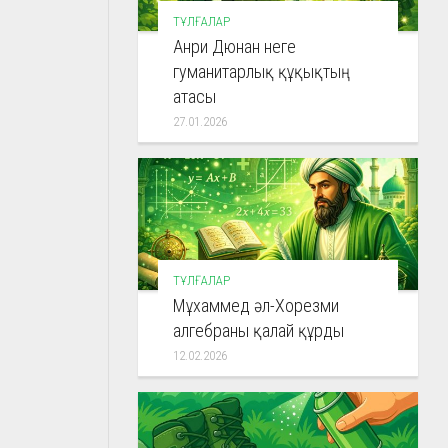
ТҰЛҒАЛАР
Анри Дюнан неге
гуманитарлық құқықтың
атасы
27.01.2026
ТҰЛҒАЛАР
Мұхаммед әл-Хорезми
алгебраны қалай құрды
12.02.2026