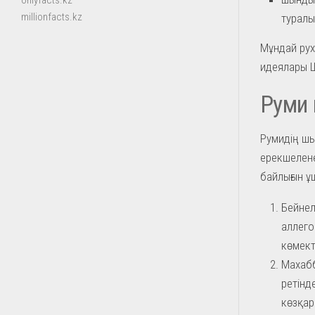
onlyfacts.kz
millionfacts.kz
туралы
Мұндай рух
идеялары Ш
Руми 
Румидің шы
ерекшелене
байлығын ұ
Бейнел
аллего
көмект
Махабб
ретінд
көзқар