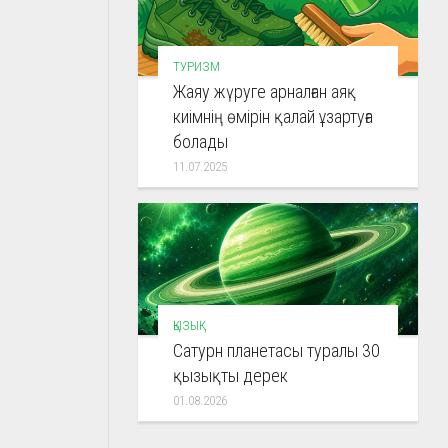
ТУРИЗМ
Жаяу жүруге арналған аяқ
киімнің өмірін қалай ұзартуға
болады
11.07.2025
ҚЫЗЫҚ
Сатурн планетасы туралы 30
қызықты дерек
01.08.2026