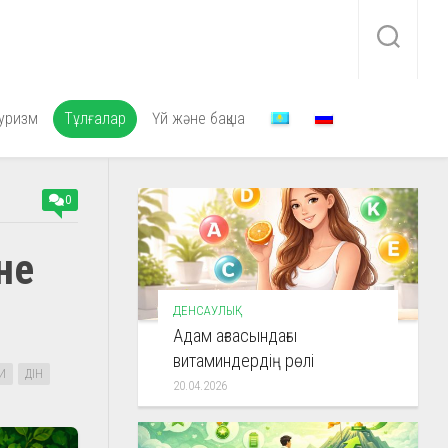
уризм
Тұлғалар
Үй және бақша
0
не
ДЕНСАУЛЫҚ
Адам ағзасындағы
витаминдердің рөлі
И
ДІН
20.04.2026