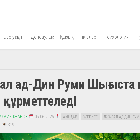
Бос уақыт
Денсаулық
Қызық
Пікірлер
Психология
Т
ал ад-Дин Руми Шығыста 
 құрметтеледі
УХАМЕДЖАНОВ
05.06.2026
АҚЫНДАР
ӘДЕБИЕТ
ДЖАЛАЛ АД-ДИН РУМ
319