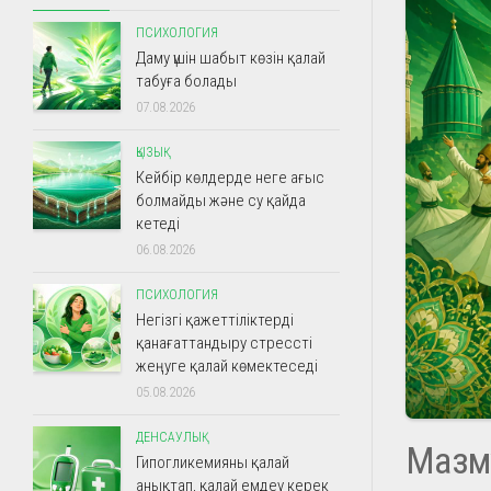
ПСИХОЛОГИЯ
Даму үшін шабыт көзін қалай
табуға болады
07.08.2026
ҚЫЗЫҚ
Кейбір көлдерде неге ағыс
болмайды және су қайда
кетеді
06.08.2026
ПСИХОЛОГИЯ
Негізгі қажеттіліктерді
қанағаттандыру стрессті
жеңуге қалай көмектеседі
05.08.2026
ДЕНСАУЛЫҚ
Мазм
Гипогликемияны қалай
анықтап, қалай емдеу керек