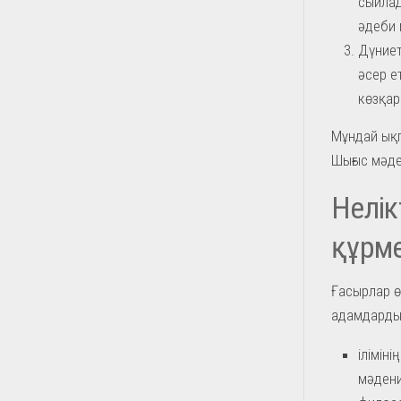
сыйлад
әдеби 
Дүниет
әсер е
көзқар
Мұндай ықп
Шығыс мәде
Нелік
құрме
Ғасырлар ө
адамдардың
іліміні
мәдени