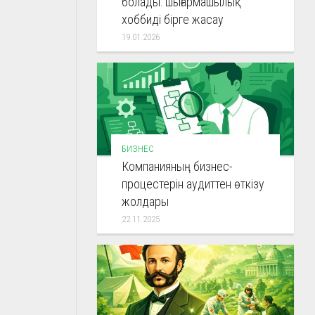
болады: шығармашылық
хоббиді бірге жасау
19.01.2026
БИЗНЕС
Компанияның бизнес-
процестерін аудиттен өткізу
жолдары
22.11.2025