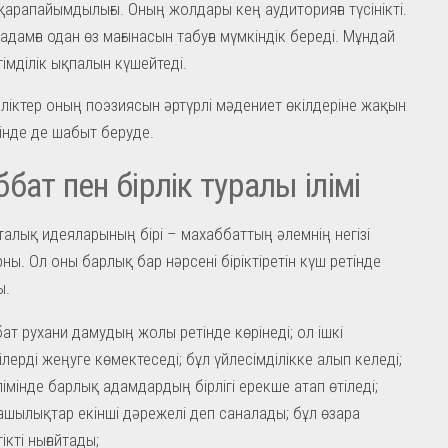
 қарапайымдылығы. Оның жолдары кең аудиторияға түсінікті.
 адамға одан өз мағынасын табуға мүмкіндік береді. Мұндай
імділік ықпалын күшейтеді.
ліктер оның поэзиясын әртүрлі мәдениет өкілдеріне жақын
гінде де шабыт беруде.
бат пен бірлік туралы ілімі
талық идеяларының бірі – махаббаттың әлемнің негізі
рны. Ол оны барлық бар нәрсені біріктіретін күш ретінде
ы.
ат рухани дамудың жолы ретінде көрінеді; ол ішкі
ілерді жеңуге көмектеседі; бұл үйлесімділікке алып келеді;
лімінде барлық адамдардың бірлігі ерекше атап өтіледі;
шылықтар екінші дәрежелі деп саналады; бұл өзара
тікті нығайтады;