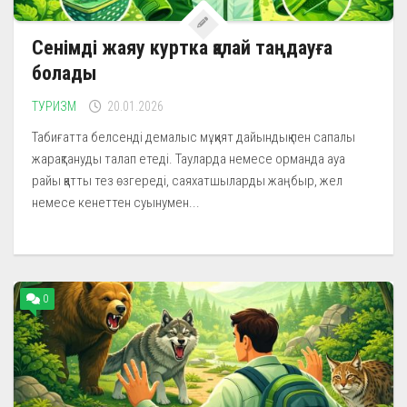
Сенімді жаяу куртка қалай таңдауға
болады
ТУРИЗМ
20.01.2026
Табиғатта белсенді демалыс мұқият дайындық пен сапалы
жарақтануды талап етеді. Тауларда немесе орманда ауа
райы қатты тез өзгереді, саяхатшыларды жаңбыр, жел
немесе кенеттен суынумен...
0