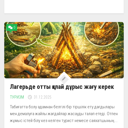
0
Лагерьде отты қалай дұрыс жағу керек
ТУРИЗМ
31.12.2025
Табиғатта болу адамнан белгілі бір тіршілік ету дағдылары
мен демалуға жайлы жағдайлар жасауды талап етеді. Отпен
жұмыс істей білу кез келген турист немесе саяхатшының...