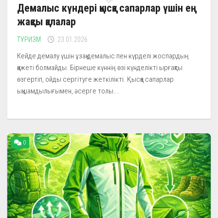
Демалыс күндері қысқа сапарлар үшін ең
жақсы қалалар
ТУРИЗМ
23.01.2026
Кейде демалу үшін ұзақ демалыс пен күрделі жоспардың
қажеті болмайды. Бірнеше күннің өзі күнделікті ырғақты
өзгертіп, ойды сергітуге жеткілікті. Қысқа сапарлар
ықшамдылығымен, әсерге толы...
0