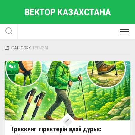
Skip
ВЕКТОР КАЗАХСТАНА
to
content
CATEGORY:
ТУРИЗМ
0
Треккинг тіректерін қалай дұрыс