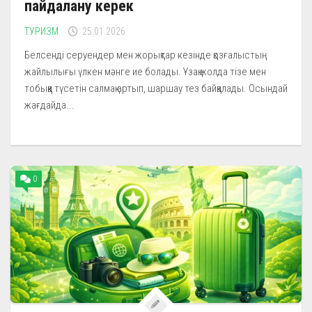
пайдалану керек
ТУРИЗМ
25.01.2026
Белсенді серуендер мен жорықтар кезінде қозғалыстың
жайлылығы үлкен мәнге ие болады. Ұзақ жолда тізе мен
тобыққа түсетін салмақ артып, шаршау тез байқалады. Осындай
жағдайда...
0