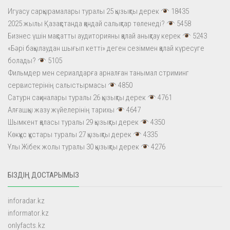
Игуасу сарқырамалары туралы 25 қызықты дерек
18435
2025 жылы Қазақстанда қандай салықтар төленеді?
5458
Бизнес үшін мақсатты аудиторияны қалай анықтау керек
5243
«Бәрі бақылаудан шығып кетті» деген сезіммен қалай күресуге
болады?
5105
Фильмдер мен сериалдарға арналған танымал стриминг
сервистерінің салыстырмасы
4850
Сатурн сақиналары туралы 26 қызықты дерек
4761
Алғашқы жазу жүйелерінің тарихы
4647
Шымкент қаласы туралы 29 қызықты дерек
4350
Көкқұс құстары туралы 27 қызықты дерек
4335
Ұлы Жібек жолы туралы 30 қызықты дерек
4276
БІЗДІҢ ДОСТАРЫМЫЗ
inforadar.kz
informator.kz
onlyfacts.kz