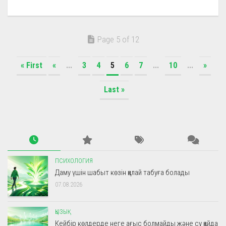
Page 5 of 12
« First
«
...
3
4
5
6
7
...
10
...
»
Last »
ПСИХОЛОГИЯ
Даму үшін шабыт көзін қалай табуға болады
07.08.2026
ҚЫЗЫҚ
Кейбір көлдерде неге ағыс болмайды және су қайда