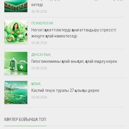
кетеді
06.08.2026
ПСИХОЛОГИЯ
Негізгі қажеттіліктерді қанағаттандыру стрессті
жеңуге қалай көмектеседі
05.08.2026
ДЕНСАУЛЫҚ
Гипогликемияны қалай анықтап, қалай емдеу керек
04.08.2026
ҚЫЗЫҚ
Каспий теңізі туралы 27 қызықты дерек
03.08.2026
КӨРУЛЕР БОЙЫНША ТОП