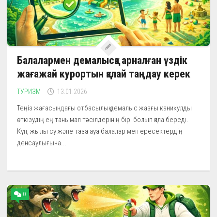
Балалармен демалысқа арналған үздік
жағажай курортын қалай таңдау керек
ТУРИЗМ
13.01.2026
Теңіз жағасындағы отбасылық демалыс жазғы каникулды
өткізудің ең танымал тәсілдерінің бірі болып қала береді.
Күн, жылы су және таза ауа балалар мен ересектердің
денсаулығына...
0