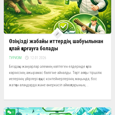
Өзіңізді жабайы иттердің шабуылынан
қалай қорғауға болады
ТУРИЗМ
12.01.2026
Бездақы жануарлар әлемнің көптеген елдерінде қала
көрінісінің ажырамас бөлігіне айналды. Төрт аяқты тіршілік
иелерінің үйірлері қоқыс контейнерлерінің маңында, бос
жатқан алаңдарда және өнеркәсіп аймақтарының...
0