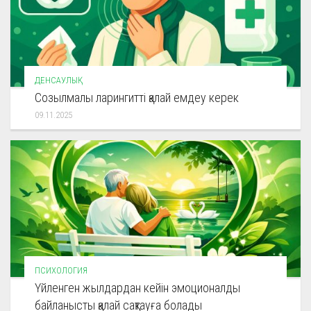
ДЕНСАУЛЫҚ
Созылмалы ларингитті қалай емдеу керек
09.11.2025
ПСИХОЛОГИЯ
Үйленген жылдардан кейін эмоционалды
байланысты қалай сақтауға болады