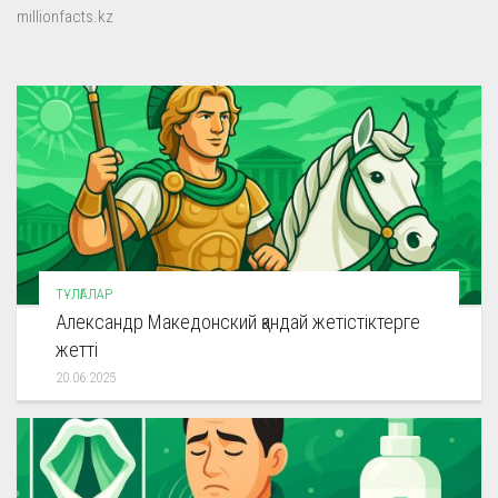
millionfacts.kz
ТҰЛҒАЛАР
Александр Македонский қандай жетістіктерге
жетті
20.06.2025