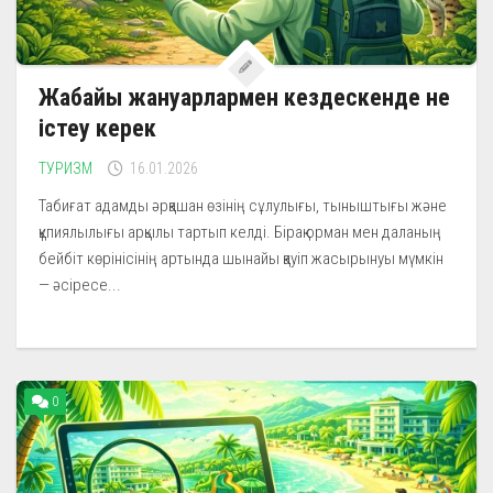
Жабайы жануарлармен кездескенде не
істеу керек
ТУРИЗМ
16.01.2026
Табиғат адамды әрқашан өзінің сұлулығы, тыныштығы және
құпиялылығы арқылы тартып келді. Бірақ орман мен даланың
бейбіт көрінісінің артында шынайы қауіп жасырынуы мүмкін
— әсіресе...
0