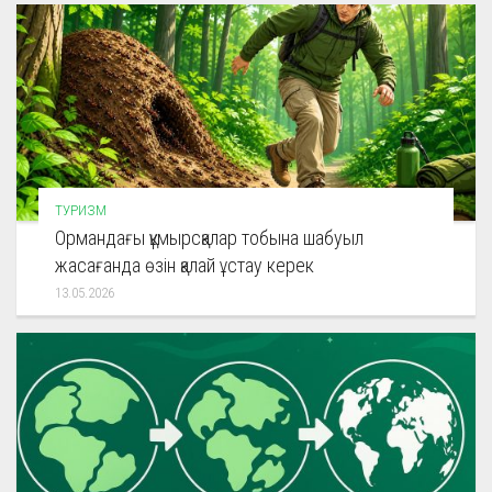
ТУРИЗМ
Ормандағы құмырсқалар тобына шабуыл
жасағанда өзін қалай ұстау керек
13.05.2026