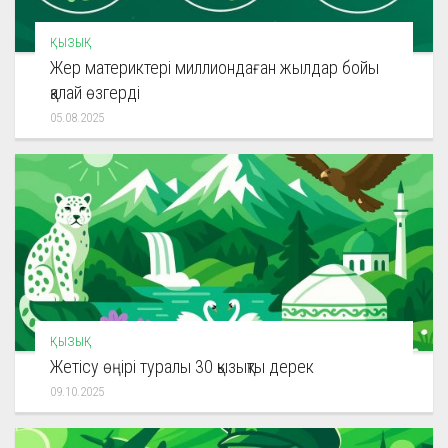
ҚЫЗЫҚ
Жер материктері миллиондаған жылдар бойы
қалай өзгерді
05.08.2025
ҚЫЗЫҚ
Жетісу өңірі туралы 30 қызықты дерек
09.10.2025