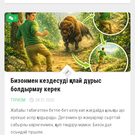
0
Бизонмен кездесуді қалай дұрыс
болдырмау керек
ТУРИЗМ
04.01.2026
Жабайы табиғатпен бетпе-бет келу көп жағдайда қызықты әрі
ерекше әсер қалдырады. Дегенмен ірі жануарлар сырттай
сабырлы көрінгенімен, қауіп төндіруі мүмкін. Бизон дәл
осындай тіршілік...