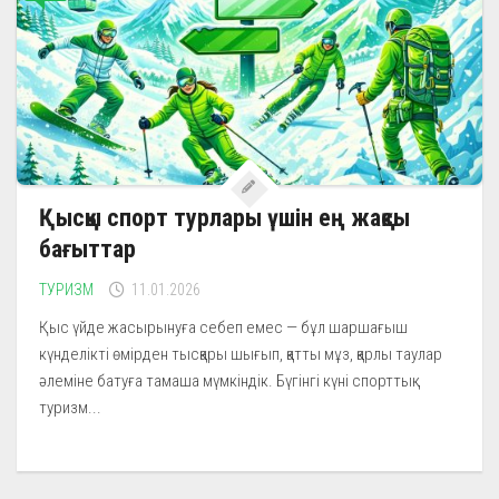
Қысқы спорт турлары үшін ең жақсы
бағыттар
ТУРИЗМ
11.01.2026
Қыс үйде жасырынуға себеп емес — бұл шаршағыш
күнделікті өмірден тысқары шығып, қатты мұз, қарлы таулар
әлеміне батуға тамаша мүмкіндік. Бүгінгі күні спорттық
туризм...