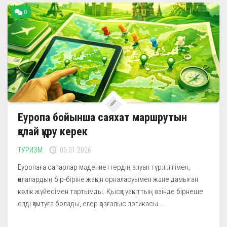
0
Еуропа бойынша саяхат маршрутын
қалай құру керек
ТУРИЗМ
05.01.2026
Еуропаға сапарлар мәдениеттердің алуан түрлілігімен,
қалалардың бір-біріне жақын орналасуымен және дамыған
көлік жүйесімен тартымды. Қысқа уақыттың өзінде бірнеше
елді қамтуға болады, егер қозғалыс логикасы...