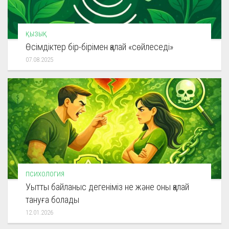
ҚЫЗЫҚ
Өсімдіктер бір-бірімен қалай «сөйлеседі»
07.08.2025
ПСИХОЛОГИЯ
Уытты байланыс дегеніміз не және оны қалай
тануға болады
12.01.2026