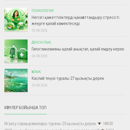
ПСИХОЛОГИЯ
Негізгі қажеттіліктерді қанағаттандыру стрессті
жеңуге қалай көмектеседі
05.08.2026
ДЕНСАУЛЫҚ
Гипогликемияны қалай анықтап, қалай емдеу керек
04.08.2026
ҚЫЗЫҚ
Каспий теңізі туралы 27 қызықты дерек
03.08.2026
КӨРУЛЕР БОЙЫНША ТОП
Игуасу сарқырамалары туралы 25 қызықты дерек
18430