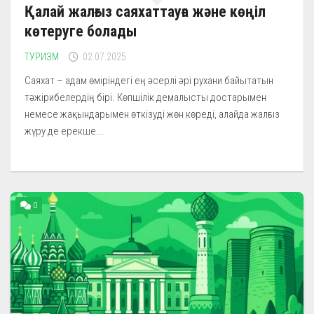
Қалай жалғыз саяхаттауға және көңіл
көтеруге болады
ТУРИЗМ
02.07.2025
Саяхат – адам өміріндегі ең әсерлі әрі рухани байытатын
тәжірибелердің бірі. Көпшілік демалысты достарымен
немесе жақындарымен өткізуді жөн көреді, алайда жалғыз
жүру де ерекше...
0