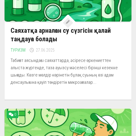
Саяхатқа арналған су сүзгісін қалай
таңдауға болады
ТУРИЗМ
27.06.2025
Табиғат аясындағы саяхаттарда, әсіресе өркениеттен
алыста жүргенде, таза ауызсу мәселесі бірінші кезекке
шығады. Көзге мөлдір көрінетін бұлақ суының өзі адам
денсаулығына қауіп төндіретін микроағзалар...
0