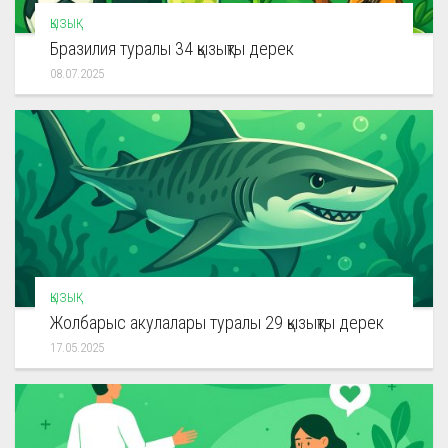
ҚЫЗЫҚ
Бразилия туралы 34 қызықты дерек
08.07.2025
ҚЫЗЫҚ
Жолбарыс акулалары туралы 29 қызықты дерек
17.05.2025