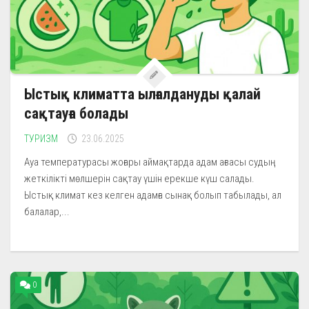
Ыстық климатта ылғалдануды қалай
сақтауға болады
ТУРИЗМ
23.06.2025
Ауа температурасы жоғары аймақтарда адам ағзасы судың
жеткілікті мөлшерін сақтау үшін ерекше күш салады.
Ыстық климат кез келген адамға сынақ болып табылады, ал
балалар,...
0