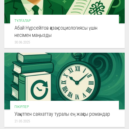
ТҰЛҒАЛАР
Абай Нұрсейітов қазақ социологиясы үшін
несімен маңызды
30.06.2025
ПІКІРЛЕР
Уақытпен саяхаттау туралы ең жақсы романдар
21.05.2025