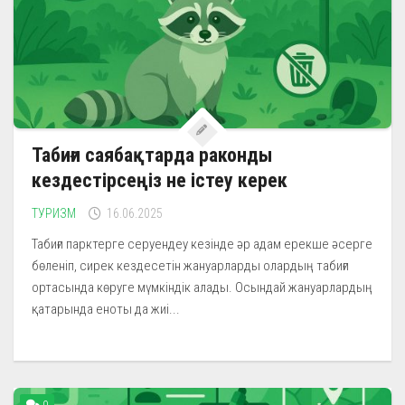
Табиғи саябақтарда раконды
кездестірсеңіз не істеу керек
ТУРИЗМ
16.06.2025
Табиғи парктерге серуендеу кезінде әр адам ерекше әсерге
бөленіп, сирек кездесетін жануарларды олардың табиғи
ортасында көруге мүмкіндік алады. Осындай жануарлардың
қатарында еноты да жиі...