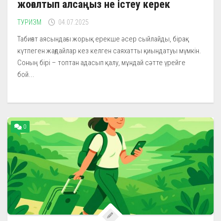
жоғалтып алсаңыз не істеу керек
ТУРИЗМ
04.07.2025
Табиғат аясындағы жорық ерекше әсер сыйлайды, бірақ
күтпеген жағдайлар кез келген саяхатты қиындатуы мүмкін.
Соның бірі – топтан адасып қалу, мұндай сәтте үрейге
бой...
0