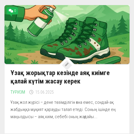
0
Ұзақ жорықтар кезінде аяқ киімге
қалай күтім жасау керек
ТУРИЗМ
15.06.2025
Ұзақ жол жүрісі – дене төзімділігін ғана емес, сондай-ақ
жабдыққа мұқият қарауды талап етеді. Соның ішінде ең
маңыздысы – аяқ киім, себебі оның жағдайы...