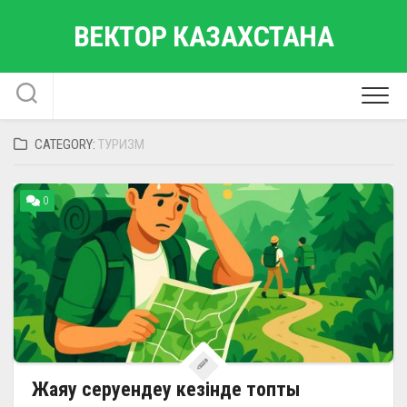
Skip
ВЕКТОР КАЗАХСТАНА
to
content
CATEGORY:
ТУРИЗМ
0
Жаяу серуендеу кезінде топты