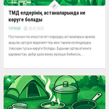
ТМД елдерінің астаналарында не
көруге болады
ТУРИЗМ
02.07.2025
Посткеңестік кеңістіктегі елдердің астаналарын аралау
арқылы әртүрлі мәдениеттер мен тарихи кезеңдердің
тоғысқан тұсын көруге болады. Бұрынғы ортақ өткенге
қарамастан, әрбір қала өзінің ерекше бейнесін,...
0