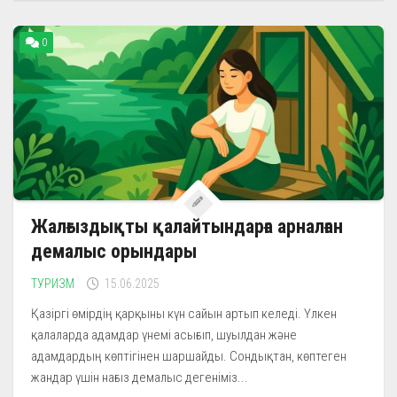
0
Жалғыздықты қалайтындарға арналған
демалыс орындары
ТУРИЗМ
15.06.2025
Қазіргі өмірдің қарқыны күн сайын артып келеді. Үлкен
қалаларда адамдар үнемі асығып, шуылдан және
адамдардың көптігінен шаршайды. Сондықтан, көптеген
жандар үшін нағыз демалыс дегеніміз...