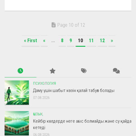
Page 10 of 12
« First
«
...
8
9
10
11
12
»
ПСИХОЛОГИЯ
Даму үшін шабыт көзін қалай табуға болады
07.08.2026
ҚЫЗЫҚ
Кейбір көлдерде неге ағыс болмайды және су қайда
кетеді
06.08.2026