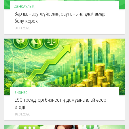
ДЕНСАУЛЫҚ
Зәр шығару жүйесінің саулығына қалай қамқор
болу керек
30.11.2025
БИЗНЕС
ESG трендтері бизнестің дамуына қалай әсер
етеді
18.01.2026