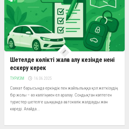
0
Шетелде көлікті жалға алу кезінде нені
ескеру керек
ТУРИЗМ
16.06.2025
Саяхат барысында еркіндік пен жайлылыққа қол жеткізудің
бір жолы – өз көлігіңмен ел аралау. Сондықтан көптеген
туристер шетелге шыққанда автокөлік жалдауды жөн
көреді. Алайда...