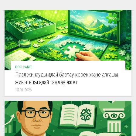
БОС УАҚЫТ
Пазл жинауды қалай бастау керек және алғашқы
жиынтықты қалай таңдау қажет
13.01.2026