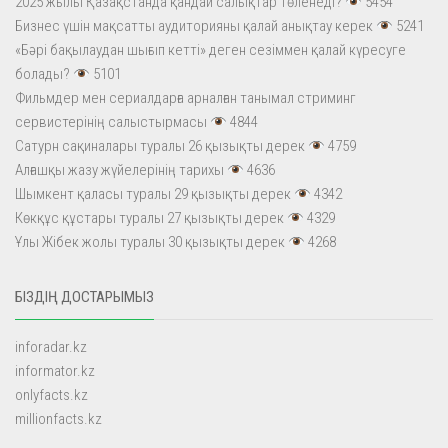
2025 жылы Қазақстанда қандай салықтар төленеді?
5454
Бизнес үшін мақсатты аудиторияны қалай анықтау керек
5241
«Бәрі бақылаудан шығып кетті» деген сезіммен қалай күресуге
болады?
5101
Фильмдер мен сериалдарға арналған танымал стриминг
сервистерінің салыстырмасы
4844
Сатурн сақиналары туралы 26 қызықты дерек
4759
Алғашқы жазу жүйелерінің тарихы
4636
Шымкент қаласы туралы 29 қызықты дерек
4342
Көкқұс құстары туралы 27 қызықты дерек
4329
Ұлы Жібек жолы туралы 30 қызықты дерек
4268
БІЗДІҢ ДОСТАРЫМЫЗ
inforadar.kz
informator.kz
onlyfacts.kz
millionfacts.kz