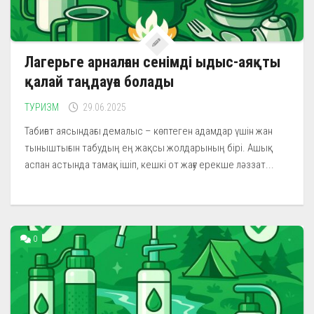
Лагерьге арналған сенімді ыдыс-аяқты
қалай таңдауға болады
ТУРИЗМ
29.06.2025
Табиғат аясындағы демалыс – көптеген адамдар үшін жан
тыныштығын табудың ең жақсы жолдарының бірі. Ашық
аспан астында тамақ ішіп, кешкі от жағу ерекше ләззат...
0