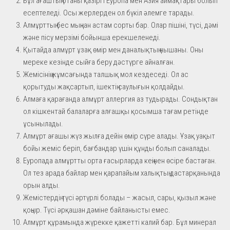
Бұл ағаштың отаны қазіргі Еуропа мен Азия аймақтары болып
есептеледі. Осы жерлерден ол бүкіл әлемге тарады.
Алмұрттың бес мыңнан астам сорты бар. Олар пішіні, түсі, дәмі
және пісу мерзімі бойынша ерекшеленеді.
Қытайда алмұрт ұзақ өмір мен даналықтың нышаны. Оны
мереке кезінде сыйға беру дәстүрге айналған.
Жемісінің жұмсағында талшық мол кездеседі. Ол ас
қорытуды жақсартып, ішектің саулығын қолдайды.
Алмаға қарағанда алмұрт аллергия аз тудырады. Сондықтан
ол кішкентай балаларға алғашқы қосымша тағам ретінде
ұсынылады.
Алмұрт ағашы жүз жылға дейін өмір сүре алады. Ұзақ уақыт
бойы жеміс беріп, бағбандар үшін құнды болып саналады.
Еуропада алмұртты орта ғасырларда кеңінен өсіре бастаған.
Ол тез арада байлар мен қарапайым халықтың дастарқанында
орын алды.
Жемістердің түсі әртүрлі болады – жасыл, сары, қызыл және
қоңыр. Түсі әрқашан дәміне байланысты емес.
Алмұрт құрамында жүрекке қажетті калий бар. Бұл минерал