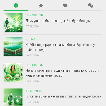
ПСИХОЛОГИЯ
Даму үшін шабыт көзін қалай табуға болады
07.08.2026
ҚЫЗЫҚ
Кейбір көлдерде неге ағыс болмайды және су
қайда кетеді
06.08.2026
ПСИХОЛОГИЯ
Негізгі қажеттіліктерді қанағаттандыру стрессті
жеңуге қалай көмектеседі
05.08.2026
ДЕНСАУЛЫҚ
Гипогликемияны қалай анықтап, қалай емдеу керек
04.08.2026