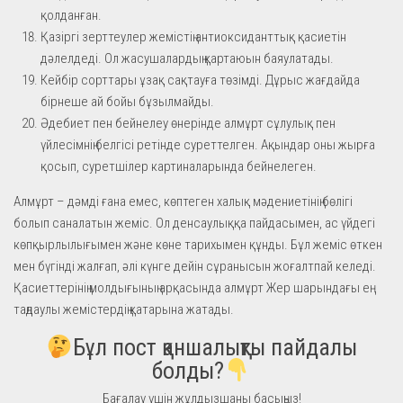
қолданған.
Қазіргі зерттеулер жемістің антиоксиданттық қасиетін
дәлелдеді. Ол жасушалардың қартаюын баяулатады.
Кейбір сорттары ұзақ сақтауға төзімді. Дұрыс жағдайда
бірнеше ай бойы бұзылмайды.
Әдебиет пен бейнелеу өнерінде алмұрт сұлулық пен
үйлесімнің белгісі ретінде суреттелген. Ақындар оны жырға
қосып, суретшілер картиналарында бейнелеген.
Алмұрт – дәмді ғана емес, көптеген халық мәдениетінің бөлігі
болып саналатын жеміс. Ол денсаулыққа пайдасымен, ас үйдегі
көпқырлылығымен және көне тарихымен құнды. Бұл жеміс өткен
мен бүгінді жалғап, әлі күнге дейін сұранысын жоғалтпай келеді.
Қасиеттерінің молдығының арқасында алмұрт Жер шарындағы ең
таңдаулы жемістердің қатарына жатады.
Бұл пост қаншалықты пайдалы
болды?
Бағалау үшін жұлдызшаны басыңыз!