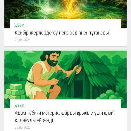
ҚЫЗЫҚ
Кейбір жерлерде су неге өздігінен тұтанады
23.06.2026
ҚЫЗЫҚ
Адам табиғи материалдарды құрылыс үшін қалай
қолдануды үйренді
25.05.2025