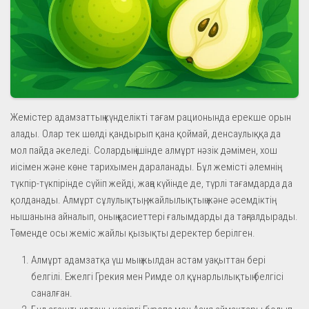
Жемістер адамзаттың күнделікті тағам рационында ерекше орын
алады. Олар тек шөлді қандырып қана қоймай, денсаулыққа да
мол пайда әкеледі. Солардың ішінде алмұрт нәзік дәмімен, хош
иісімен және көне тарихымен дараланады. Бұл жемісті әлемнің
түкпір-түкпірінде сүйіп жейді, жаңа күйінде де, түрлі тағамдарда да
қолданады. Алмұрт сұлулықтың, жайлылықтың және әсемдіктің
нышанына айналып, оның қасиеттері ғалымдарды да таңғалдырады.
Төменде осы жеміс жайлы қызықты деректер берілген.
Алмұрт адамзатқа үш мың жылдан астам уақыттан бері
белгілі. Ежелгі Грекия мен Римде ол құнарлылықтың белгісі
саналған.