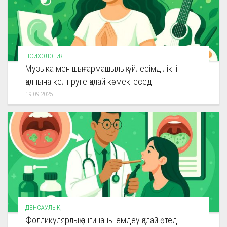
ПСИХОЛОГИЯ
Музыка мен шығармашылық үйлесімділікті
қалпына келтіруге қалай көмектеседі
19.09.2025
ДЕНСАУЛЫҚ
Фолликулярлық ангинаны емдеу қалай өтеді