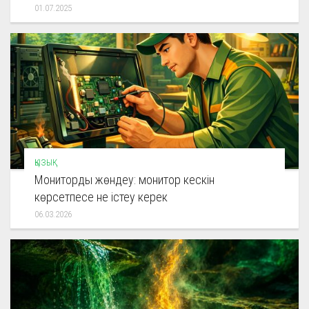
01.07.2025
ҚЫЗЫҚ
Мониторды жөндеу: монитор кескін
көрсетпесе не істеу керек
06.03.2026