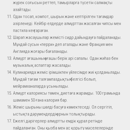
жүрек соғысын реттеп, тамырларға түсетін салмақты
азайтады.
Одан тосап, компот, шырын және кептірілген тағамдар
әзірленеді. Кейбір елдерде алмұрттан жасалған чипсы мен
пастила кең тараған.
Шарап жасаушылар жемісті сидр дайындауға пайдаланады.
Мұндай сусын «перри» деп аталады және Франция мен
Англияда жоғары бағаланады.
Алмұрт ағашының ағашы берік әрі сапалы. Одан жиһаз бен
музыкалық аспаптар жасалады.
Кулинарияда жеміс ірімшікпен үйлесімде жиі қолданылады.
Мұндай тағам талғампаздықтың белгісі болып,
мейрамханаларда ұсынылады.
Алмұрт калориясы төмен, диетаға жарамды. 100 грамында
шамамен 50 ғана калория бар.
Жеміс шырыны шөлді басуға көмектеседі. Ол сергітіп,
ыстықта дәрумендердің орнын толықтырады.
Ежелгі дәрігерлер алмұртты емдік құрал ретінде
пайдаланған. Оны қызба мен ас қорыту мәселелерінде