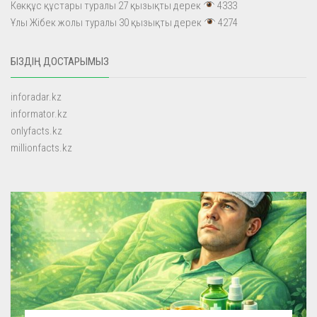
Көкқұс құстары туралы 27 қызықты дерек
4333
Ұлы Жібек жолы туралы 30 қызықты дерек
4274
БІЗДІҢ ДОСТАРЫМЫЗ
inforadar.kz
informator.kz
onlyfacts.kz
millionfacts.kz