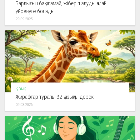
Барлығын бақыламай, жіберіп алуды қалай
үйренуге болады
29.09.2025
ҚЫЗЫҚ
Жирафтар туралы 32 қызықты дерек
09.03.2026