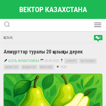
Skip
ВЕКТОР КАЗАХСТАНА
to
content
ҚЫЗЫҚ
0
Алмұрттар туралы 20 қызықты дерек
АСЕЛЬ ЖУМАГАЛИЕВА
24.09.2025
АЛМҰРТ
БОТАНИКА
1645
ЖЕМІСТЕР
ӨСІМДІКТЕР
ФАКТІЛЕР