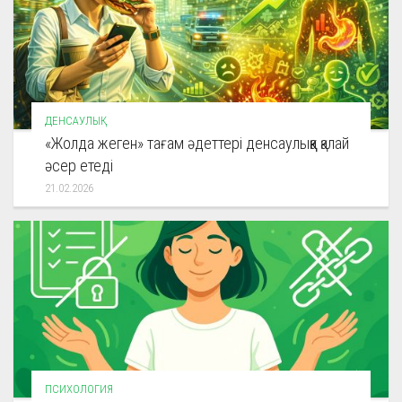
ДЕНСАУЛЫҚ
«Жолда жеген» тағам әдеттері денсаулыққа қалай
әсер етеді
21.02.2026
ПСИХОЛОГИЯ