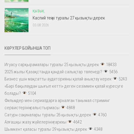
ҚЫЗЫҚ
Каспий теңізі туралы 27 қызықты дерек
03.08.2026
КӨРУЛЕР БОЙЫНША ТОП
Игуасу сарқырамалары туралы 25 қызықты дерек
18433
2025 жылы Қазақстанда қандай салықтар төленеді?
5456
Бизнес үшін мақсатты аудиторияны қалай анықтау керек
5243
«Бәрі бақылаудан шығып кетті» деген сезіммен қалай күресуге
болады?
5104
Фильмдер мен сериалдарға арналған танымал стриминг
сервистерінің салыстырмасы
4848
Сатурн сақиналары туралы 26 қызықты дерек
4760
Алғашқы жазу жүйелерінің тарихы
4642
Шымкент қаласы туралы 29 қызықты дерек
4348