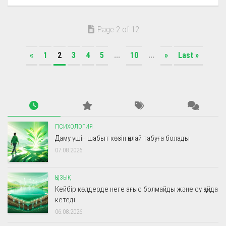
Page 2 of 12
«
1
2
3
4
5
...
10
...
»
Last »
ПСИХОЛОГИЯ
Даму үшін шабыт көзін қалай табуға болады
07.08.2026
ҚЫЗЫҚ
Кейбір көлдерде неге ағыс болмайды және су қайда
кетеді
06.08.2026