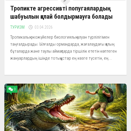
Тропикте агрессивті попугаялардың
шабуылын қалай болдырмауға болады
ТУРИЗМ
03.04.2026
Тропикалық экожүйелер биологиялық алуан түрлілігімен
таңғалдырады. Ылғалды ормандарда, жағалаудағы қалың
бұталарда және таулы аймақтарда тіршілік ететін көптеген
жануарлардың ішінде тотықұстар ең көзге түсетін, ең...
0