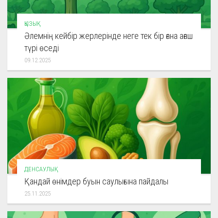
ҚЫЗЫҚ
Әлемнің кейбір жерлерінде неге тек бір ғана ағаш
түрі өседі
09.12.2025
ДЕНСАУЛЫҚ
Қандай өнімдер буын саулығына пайдалы
25.11.2025