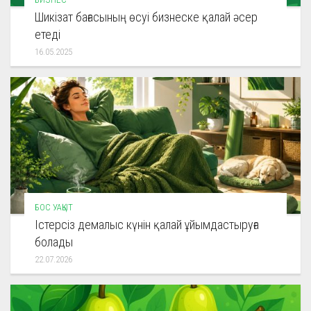
Шикізат бағасының өсуі бизнеске қалай әсер
етеді
16.05.2025
БОС УАҚЫТ
Істерсіз демалыс күнін қалай ұйымдастыруға
болады
22.07.2026