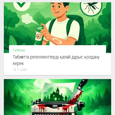
ТУРИЗМ
Табиғатта репелленттерді қалай дұрыс қолдану
керек
14.11.2025