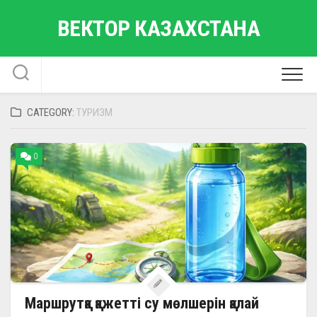
Skip
ВЕКТОР КАЗАХСТАНА
to
content
CATEGORY:
ТУРИЗМ
0
Маршрутқа қажетті су мөлшерін қалай