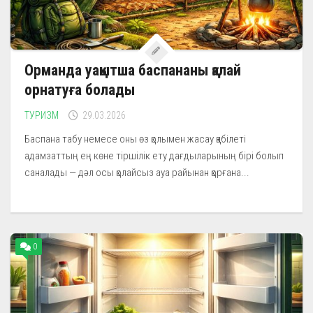
Орманда уақытша баспананы қалай
орнатуға болады
ТУРИЗМ
29.03.2026
Баспана табу немесе оны өз қолымен жасау қабілеті
адамзаттың ең көне тіршілік ету дағдыларының бірі болып
саналады — дәл осы қолайсыз ауа райынан қорғана...
0