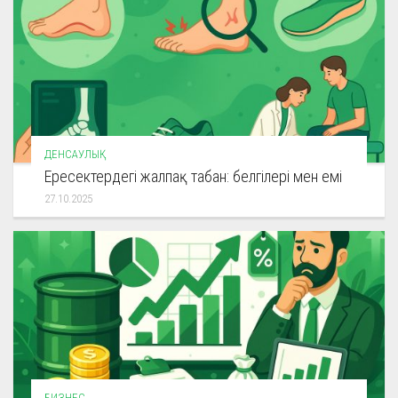
ДЕНСАУЛЫҚ
Ересектердегі жалпақ табан: белгілері мен емі
27.10.2025
БИЗНЕС