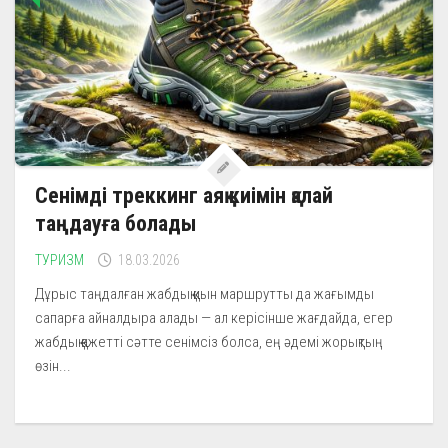
Сенімді треккинг аяқ киімін қалай
таңдауға болады
ТУРИЗМ
18.03.2026
Дұрыс таңдалған жабдық қиын маршрутты да жағымды
сапарға айналдыра алады — ал керісінше жағдайда, егер
жабдық қажетті сәтте сенімсіз болса, ең әдемі жорықтың
өзін...