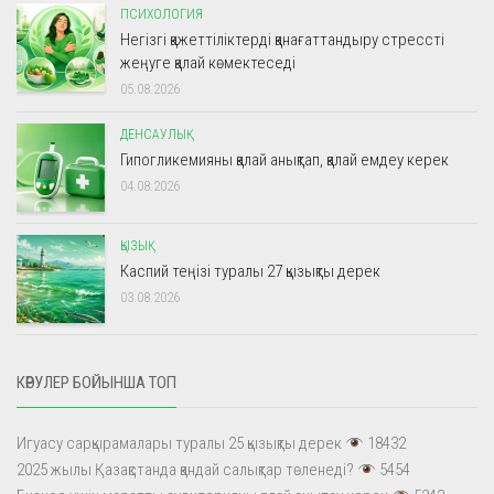
ПСИХОЛОГИЯ
Негізгі қажеттіліктерді қанағаттандыру стрессті
жеңуге қалай көмектеседі
05.08.2026
ДЕНСАУЛЫҚ
Гипогликемияны қалай анықтап, қалай емдеу керек
04.08.2026
ҚЫЗЫҚ
Каспий теңізі туралы 27 қызықты дерек
03.08.2026
КӨРУЛЕР БОЙЫНША ТОП
Игуасу сарқырамалары туралы 25 қызықты дерек
18432
2025 жылы Қазақстанда қандай салықтар төленеді?
5454