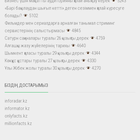
Бизнес үшін мақсатты аудиторияны қалай анықтау керек
5243
«Бәрі бақылаудан шығып кетті» деген сезіммен қалай күресуге
болады?
5102
Фильмдер мен сериалдарға арналған танымал стриминг
сервистерінің салыстырмасы
4845
Сатурн сақиналары туралы 26 қызықты дерек
4759
Алғашқы жазу жүйелерінің тарихы
4640
Шымкент қаласы туралы 29 қызықты дерек
4344
Көкқұс құстары туралы 27 қызықты дерек
4330
Ұлы Жібек жолы туралы 30 қызықты дерек
4270
БІЗДІҢ ДОСТАРЫМЫЗ
inforadar.kz
informator.kz
onlyfacts.kz
millionfacts.kz