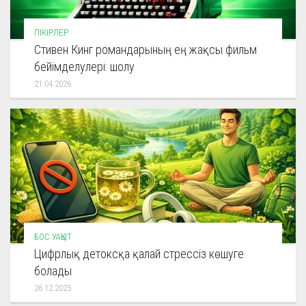
ПІКІРЛЕР
Стивен Кинг романдарының ең жақсы фильм
бейімделулері: шолу
21.04.2026
БОС УАҚЫТ
Цифрлық детоксқа қалай стрессіз көшуге
болады
26.12.2025