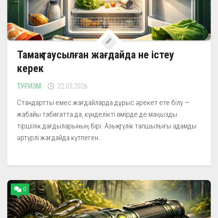
Тамақ таусылған жағдайда не істеу
керек
ТУРИЗМ
22.03.2026
Стандартты емес жағдайларда дұрыс әрекет ете білу —
жабайы табиғатта да, күнделікті өмірде де маңызды
тіршілік дағдыларының бірі. Азық-түлік тапшылығы адамды
әртүрлі жағдайда күтпеген...
0