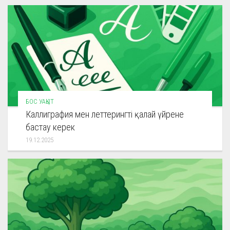
БОС УАҚЫТ
Каллиграфия мен леттерингті қалай үйрене
бастау керек
19.12.2025