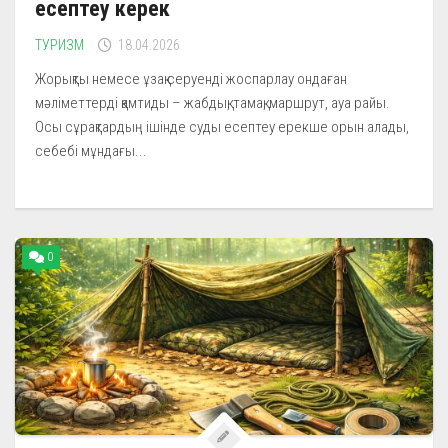
есептеу керек
ТУРИЗМ
18.04.2026
Жорықты немесе ұзақ серуенді жоспарлау ондаған
мәліметтерді қамтиды – жабдық, тамақ, маршрут, ауа райы.
Осы сұрақтардың ішінде суды есептеу ерекше орын алады,
себебі мұндағы...
0