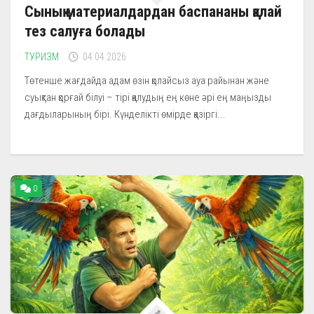
Сынық материалдардан баспананы қалай
тез салуға болады
ТУРИЗМ
04.04.2026
Төтенше жағдайда адам өзін қолайсыз ауа райынан және
суықтан қорғай білуі – тірі қалудың ең көне әрі ең маңызды
дағдыларының бірі. Күнделікті өмірде қазіргі...
0