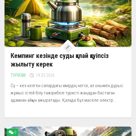
Кемпинг кезінде суды қалай қауіпсіз
жылыту керек
ТУРИЗМ
19.03.2026
Су – кез келген сапардағы өмірдің негізі, ал онымен дұрыс
жұмыс істей білу тәжірибелі туристі жаңадан бастаған
адамнан айқын ажыратады. Қалада бұл мәселе электр...
0