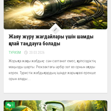
Жаяу жүру жағдайлары үшін шамды
қалай таңдауға болады
ТУРИЗМ
20.03.2026
Жорықта жақсы жабдық – сән-салтанат емес, қауіпсіздіктің
маңызды шарты. Рюкзактағы әрбір зат өз орнын ақтауы
керек. Туристік жабдықтардың ішінде жарық көзі ерекше
орын алады:...
0