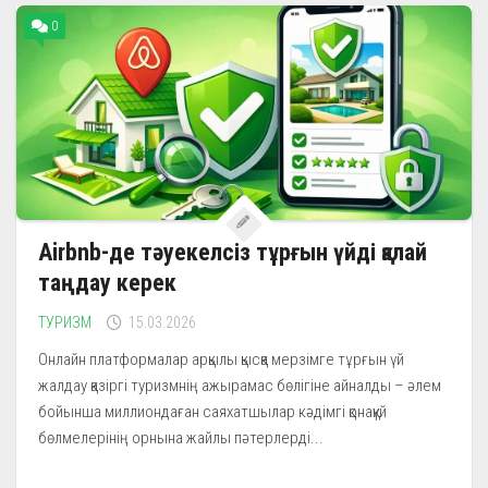
0
Airbnb-де тәуекелсіз тұрғын үйді қалай
таңдау керек
ТУРИЗМ
15.03.2026
Онлайн платформалар арқылы қысқа мерзімге тұрғын үй
жалдау қазіргі туризмнің ажырамас бөлігіне айналды – әлем
бойынша миллиондаған саяхатшылар кәдімгі қонақүй
бөлмелерінің орнына жайлы пәтерлерді...