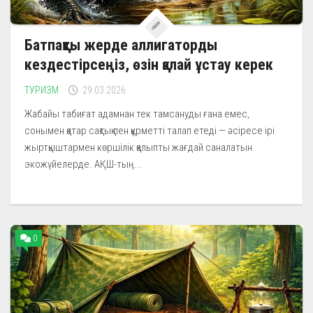
Батпақты жерде аллигаторды
кездестірсеңіз, өзін қалай ұстау керек
ТУРИЗМ
29.03.2026
Жабайы табиғат адамнан тек тамсануды ғана емес,
сонымен қатар сақтық пен құрметті талап етеді — әсіресе ірі
жыртқыштармен көршілік қалыпты жағдай саналатын
экожүйелерде. АҚШ-тың...
0