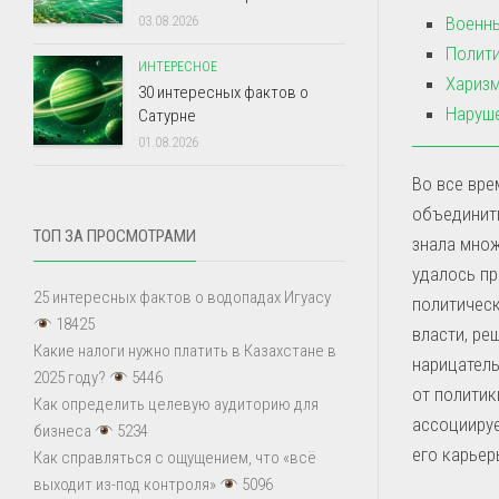
Военны
03.08.2026
Полити
ИНТЕРЕСНОЕ
Харизм
30 интересных фактов о
Наруше
Сатурне
01.08.2026
Во все вре
объединить
ТОП ЗА ПРОСМОТРАМИ
знала множ
удалось пр
25 интересных фактов о водопадах Игуасу
политичес
18425
власти, ре
Какие налоги нужно платить в Казахстане в
нарицатель
2025 году?
5446
от политик
Как определить целевую аудиторию для
ассоциируе
бизнеса
5234
его карьер
Как справляться с ощущением, что «всё
выходит из-под контроля»
5096