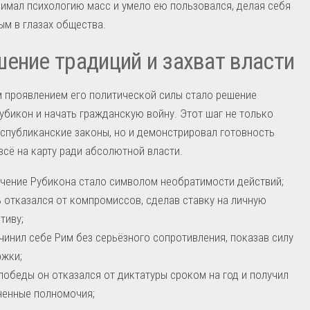
имал психологию масс и умело ею пользовался, делая себя
м в глазах общества.
ение традиций и захват власти
 проявлением его политической силы стало решение
убикон и начать гражданскую войну. Этот шаг не только
спубликанские законы, но и демонстрировал готовность
всё на карту ради абсолютной власти.
чение Рубикона стало символом необратимости действий;
 отказался от компромиссов, сделав ставку на личную
тиву;
чинил себе Рим без серьёзного сопротивления, показав силу
жки;
победы он отказался от диктатуры сроком на год и получил
ненные полномочия;