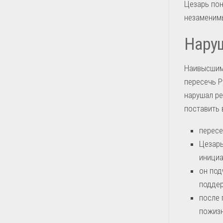
Цезарь пон
незаменимы
Наруш
Наивысшим
пересечь Р
нарушал ре
поставить 
пересе
Цезарь
инициа
он под
поддер
после 
пожиз