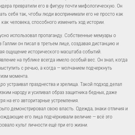
идера превратили его в фигуру почти мифологическую. Он
ать себя так, чтобы люди воспринимали его не просто как
а как человека, способного изменить ход истории.
усно использовал пропаганду. Собственные мемуары о
в Галлии он писал в третьем лице, создавая дистанцию и
ая ощущение исторического масштаба событий.
явление на публике всегда имело особый вес. Он знал, когда
выступить с речью, а когда — молчанием подчеркнуть
изм момента.
ро устраивал празднества и зрелища. Такой подход делал
изким народу и усиливал образ защитника бедных, даже
ря на его авторитарные устремления.
рыто демонстрировал свою власть. Одежда, знаки отличия и
ождающие его лица подчёркивали величие — всё это
овало культ личности ещё при его жизни.