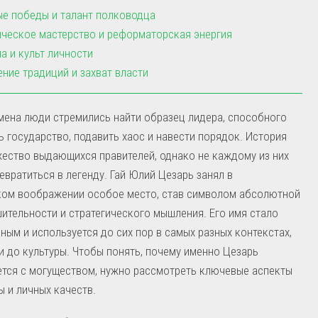
е победы и талант полководца
ческое мастерство и реформаторская энергия
а и культ личности
ние традиций и захват власти
мена люди стремились найти образец лидера, способного
 государство, подавить хаос и навести порядок. История
ество выдающихся правителей, однако не каждому из них
евратиться в легенду. Гай Юлий Цезарь занял в
ком воображении особое место, став символом абсолютной
шительности и стратегического мышления. Его имя стало
ным и используется до сих пор в самых разных контекстах,
и до культуры. Чтобы понять, почему именно Цезарь
тся с могуществом, нужно рассмотреть ключевые аспекты
ы и личных качеств.