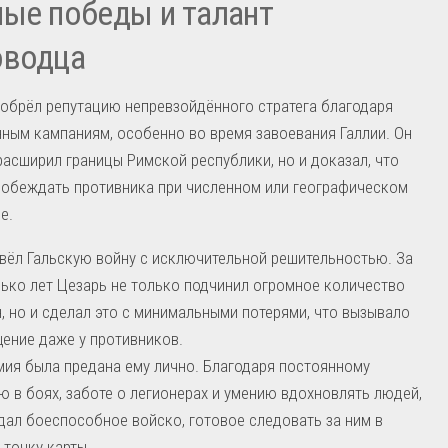
ые победы и талант
оводца
обрёл репутацию непревзойдённого стратега благодаря
ным кампаниям, особенно во время завоевания Галлии. Он
расширил границы Римской республики, но и доказал, что
побеждать противника при численном или географическом
е.
вёл Гальскую войну с исключительной решительностью. За
ько лет Цезарь не только подчинил огромное количество
, но и сделал это с минимальными потерями, что вызывало
ение даже у противников.
мия была предана ему лично. Благодаря постоянному
ю в боях, заботе о легионерах и умению вдохновлять людей,
дал боеспособное войско, готовое следовать за ним в
точку карты.