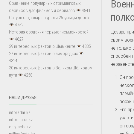
Военн
Сравнение популярных стриминговых
сервисов для фильмов и сериалов
4841
полк
Сатурн сақиналары туралы 26 қызықты дерек
4752
Цезарь при
История создания первых письменностей
4627
своим воен
29 интересных фактов о Шымкенте
4335
не только 
27 интересных фактов о зимородках
способен 
4324
неравенств
30 интересных фактов о Великом Шёлковом
пути
4258
Он про
нескол
племён
НАШИ ДРУЗЬЯ
восхищ
Его ар
inforadar.kz
участи
informator.kz
он соз
onlyfacts.kz
любую 