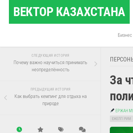
Перейти
ВЕКТОР КАЗАХСТАНА
к
содержанию
Бизнес
СЛЕДУЮЩАЯ ИСТОРИЯ
ПЕРСОН
Почему важно научиться принимать
неопределённость
За ч
ПРЕДЫДУЩАЯ ИСТОРИЯ
пол
Как выбрать кемпинг для отдыха на
природе
ЕРЖАН М
ЕЖЕЛГІ РИМ