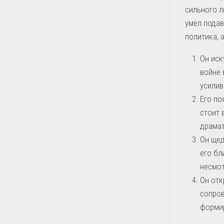
сильного л
умел подав
политика, 
Он иск
войне 
усилив
Его по
стоит 
драмат
Он щед
его бл
несмот
Он отк
сопров
формир