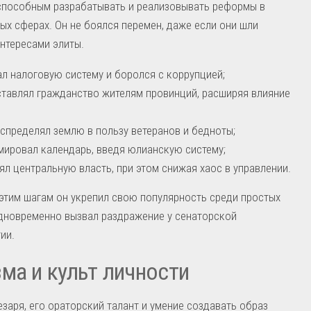
способным разрабатывать и реализовывать реформы в
ых сферах. Он не боялся перемен, даже если они шли
интересами элиты.
л налоговую систему и боролся с коррупцией;
тавлял гражданство жителям провинций, расширяя влияние
спределял землю в пользу ветеранов и бедноты;
ировал календарь, введя юлианскую систему;
ял центральную власть, при этом снижая хаос в управлении.
этим шагам он укрепил свою популярность среди простых
дновременно вызвал раздражение у сенаторской
ии.
ма и культ личности
заря, его ораторский талант и умение создавать образ