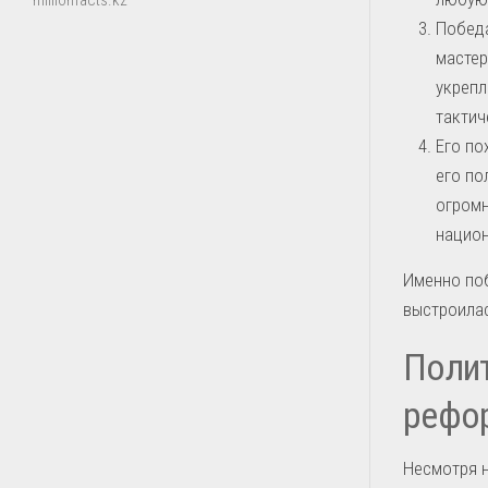
millionfacts.kz
Победа
мастер
укрепл
тактич
Его по
его по
огромн
национ
Именно поб
выстроилас
Полит
рефор
Несмотря 