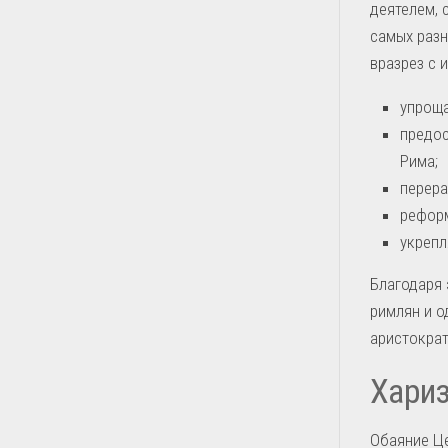
деятелем, 
самых разн
вразрез с 
упроща
предос
Рима;
перера
реформ
укрепл
Благодаря 
римлян и о
аристократ
Хариз
Обаяние Це