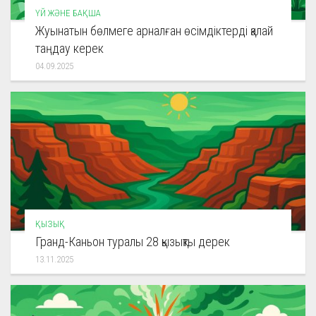
ҮЙ ЖӘНЕ БАҚША
Жуынатын бөлмеге арналған өсімдіктерді қалай
таңдау керек
04.09.2025
ҚЫЗЫҚ
Гранд-Каньон туралы 28 қызықты дерек
13.11.2025