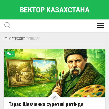
Skip
ВЕКТОР КАЗАХСТАНА
to
content
CATEGORY:
ТҰЛҒАЛАР
0
Тарас Шевченко суретші ретінде