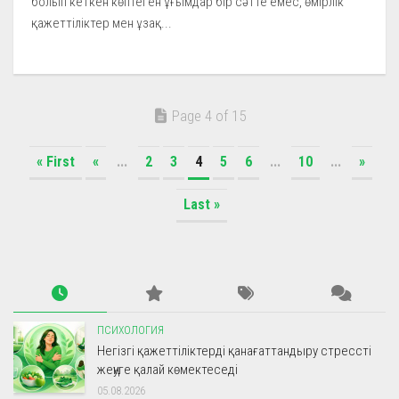
болып кеткен көптеген ұғымдар бір сәтте емес, өмірлік
қажеттіліктер мен ұзақ...
Page 4 of 15
« First
«
...
2
3
4
5
6
...
10
...
»
Last »
ПСИХОЛОГИЯ
Негізгі қажеттіліктерді қанағаттандыру стрессті
жеңуге қалай көмектеседі
05.08.2026