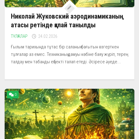
Николай Жуковский аэродинамиканың
атасы ретінде қалай танылды
ТҰЛҒАЛАР
24.02.2026
Ғылым тарихында тұтас бір саланың бағытын өзгерткен
тұлғалар аз емес. Техниканың дамуы көбіне баяу жүріп, терең
талдау мен табанды еңбекті талап етеді. Әсіресе әуеде...
0