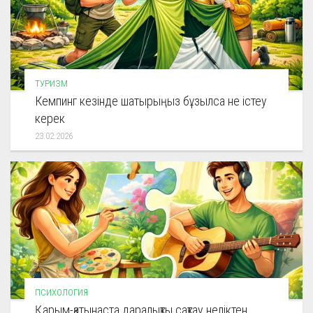
ТУРИЗМ
Кемпинг кезінде шатырыңыз бұзылса не істеу
керек
23.02.2026
ПСИХОЛОГИЯ
Қарым-қатынаста даралықты сақтау неліктен