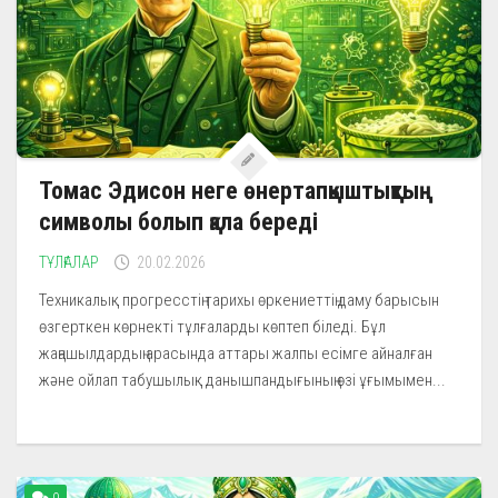
Томас Эдисон неге өнертапқыштықтың
символы болып қала береді
ТҰЛҒАЛАР
20.02.2026
Техникалық прогресстің тарихы өркениеттің даму барысын
өзгерткен көрнекті тұлғаларды көптеп біледі. Бұл
жаңашылдардың арасында аттары жалпы есімге айналған
және ойлап табушылық данышпандығының өзі ұғымымен...