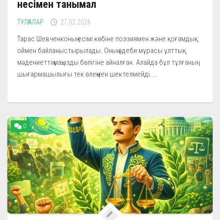
несімен танымал
ТҰЛҒАЛАР
27.02.2026
Тарас Шевченконың есімі көбіне поэзиямен және қоғамдық
оймен байланыстырылады. Оның әдеби мұрасы ұлттық
мәдениеттің маңызды бөлігіне айналған. Алайда бұл тұлғаның
шығармашылығы тек өлеңмен шектелмейді....
0