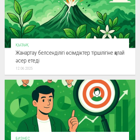
ҚЫЗЫҚ
Жанартау белсенділігі өсімдіктер тіршілігіне қалай
әсер етеді
12.06.2025
БИЗНЕС