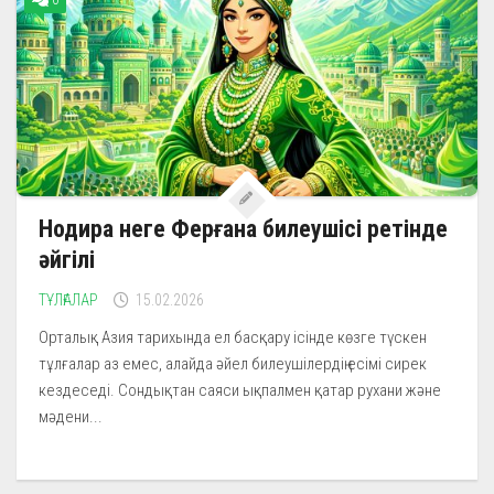
0
Нодира неге Ферғана билеушісі ретінде
әйгілі
ТҰЛҒАЛАР
15.02.2026
Орталық Азия тарихында ел басқару ісінде көзге түскен
тұлғалар аз емес, алайда әйел билеушілердің есімі сирек
кездеседі. Сондықтан саяси ықпалмен қатар рухани және
мәдени...