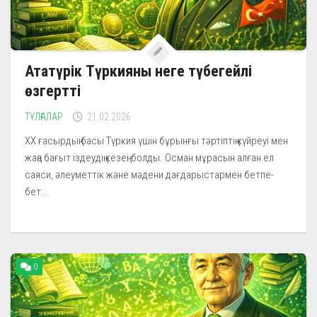
Ататүрік Түркияны неге түбегейлі
өзгертті
ТҰЛҒАЛАР
21.02.2026
XX ғасырдың басы Түркия үшін бұрынғы тәртіптің күйреуі мен
жаңа бағыт іздеудің кезеңі болды. Осман мұрасын алған ел
саяси, әлеуметтік және мәдени дағдарыстармен бетпе-
бет...
0