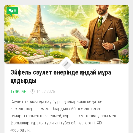
0
Эйфель сәулет өнерінде қандай мұра
қалдырды
ТҰЛҒАЛАР
14.02.2026
Сәулет тарихында өз дәуірінің шекарасын кеңейткен
инженерлер аз емес. Олардың кейбірі жекелеген
ғимараттармен шектелмей, құрылыс материалдары мен
формалар туралы түсінікті түбегейлі өзгертті. XIX
ғасырдың...