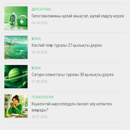
ДЕНСАУЛЫҚ
Гипогликемияны қалай анықтап, қалай емдеу керек
04.08.2026
ҚЫЗЫҚ
Каспий теңізі туралы 27 қызықты дерек
03.08.2026
ҚЫЗЫҚ
Сатурн планетасы туралы 30 қызықты дерек
01.08.2026
ПСИХОЛОГИЯ
Кішкентай нәрселерден ләззат алу неліктен
маңызды?
30.07.2026