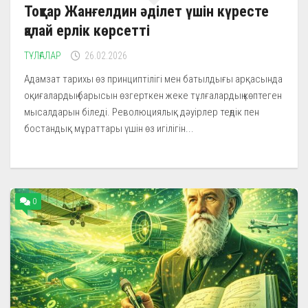
Тоқтар Жанғелдин әділет үшін күресте
қалай ерлік көрсетті
ТҰЛҒАЛАР
26.02.2026
Адамзат тарихы өз принциптілігі мен батылдығы арқасында
оқиғалардың барысын өзгерткен жеке тұлғалардың көптеген
мысалдарын біледі. Революциялық дәуірлер теңдік пен
бостандық мұраттары үшін өз игілігін...
0