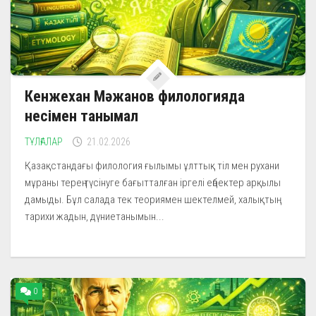
Кенжехан Мәжанов филологияда
несімен танымал
ТҰЛҒАЛАР
21.02.2026
Қазақстандағы филология ғылымы ұлттық тіл мен рухани
мұраны терең түсінуге бағытталған іргелі еңбектер арқылы
дамыды. Бұл салада тек теориямен шектелмей, халықтың
тарихи жадын, дүниетанымын...
0