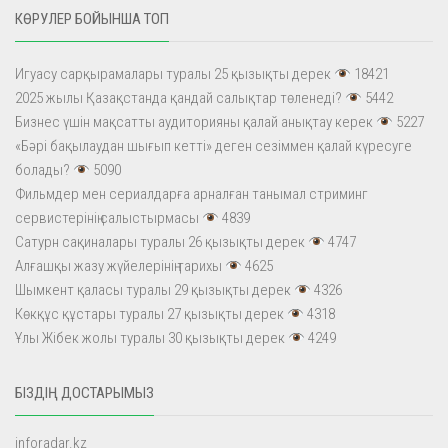
КӨРУЛЕР БОЙЫНША ТОП
Игуасу сарқырамалары туралы 25 қызықты дерек
18421
2025 жылы Қазақстанда қандай салықтар төленеді?
5442
Бизнес үшін мақсатты аудиторияны қалай анықтау керек
5227
«Бәрі бақылаудан шығып кетті» деген сезіммен қалай күресуге
болады?
5090
Фильмдер мен сериалдарға арналған танымал стриминг
сервистерінің салыстырмасы
4839
Сатурн сақиналары туралы 26 қызықты дерек
4747
Алғашқы жазу жүйелерінің тарихы
4625
Шымкент қаласы туралы 29 қызықты дерек
4326
Көкқұс құстары туралы 27 қызықты дерек
4318
Ұлы Жібек жолы туралы 30 қызықты дерек
4249
БІЗДІҢ ДОСТАРЫМЫЗ
inforadar.kz