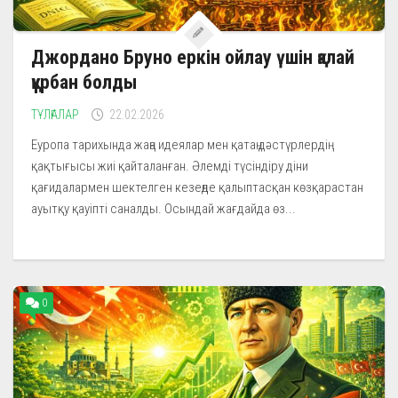
Джордано Бруно еркін ойлау үшін қалай
құрбан болды
ТҰЛҒАЛАР
22.02.2026
Еуропа тарихында жаңа идеялар мен қатаң дәстүрлердің
қақтығысы жиі қайталанған. Әлемді түсіндіру діни
қағидалармен шектелген кезеңде қалыптасқан көзқарастан
ауытқу қауіпті саналды. Осындай жағдайда өз...
0