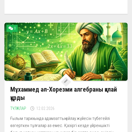
0
Мұхаммед әл-Хорезми алгебраны қалай
құрды
ТҰЛҒАЛАР
12.02.2026
Ғылым тарихында адамзаттың ойлау жүйесін түбегейлі
өзгерткен тұлғалар аз емес. Қазіргі кезде үйреншікті