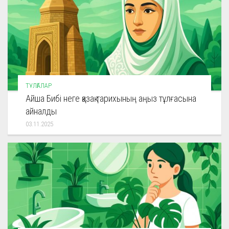
ТҰЛҒАЛАР
Айша Бибі неге қазақ тарихының аңыз тұлғасына
айналды
03.11.2025