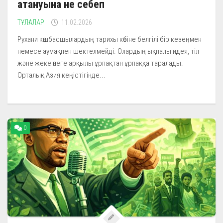
атануына не себеп
ТҰЛҒАЛАР
11.02.2026
Рухани көшбасшылардың тарихы көбіне белгілі бір кезеңмен
немесе аумақпен шектелмейді. Олардың ықпалы идея, тіл
және жеке өнеге арқылы ұрпақтан ұрпаққа таралады.
Орталық Азия кеңістігінде...
0