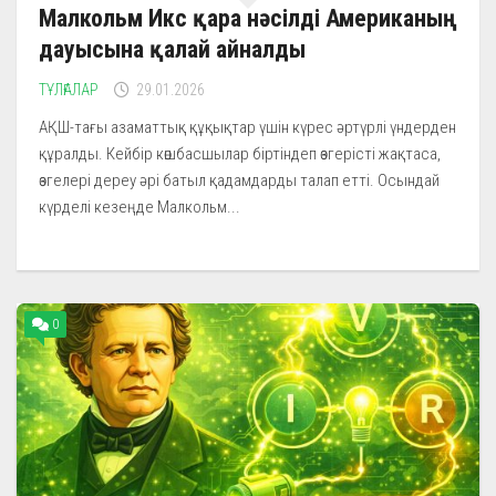
Малкольм Икс қара нәсілді Американың
дауысына қалай айналды
ТҰЛҒАЛАР
29.01.2026
АҚШ-тағы азаматтық құқықтар үшін күрес әртүрлі үндерден
құралды. Кейбір көшбасшылар біртіндеп өзгерісті жақтаса,
өзгелері дереу әрі батыл қадамдарды талап етті. Осындай
күрделі кезеңде Малкольм...
0