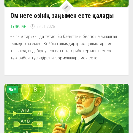
Ом неге өзінің заңымен есте қалады
ТҰЛҒАЛАР
29.01.2026
Ғылым тарихында тұтас бір бағыттың белгісіне айналған
есімдер аз емес. Кейбір ғалымдар ірі жаңалықтарымен
танылса, енді біреулері сәтті тәжірибелерімен немесе
тәжірибені түсіндіретін формулаларымен есте...
0