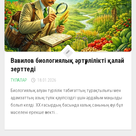
Вавилов биологиялық әртүрлілікті қалай
зерттеді
ТҰЛҒАЛАР
18.01.2026
Биологиялық алуан түрлілік табиғаттың тұрақтылығы мен
адамзаттың азық-түлік қауіпсіздігі үшін әрдайым маңызды
болып келді. ХХ ғасырдың басында халық санының өсуі бұл
мәселені ерекше өзекті...