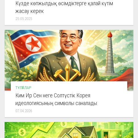
Күзде көпжылдық өсімдіктерге қалай күтім
жасау керек
25.05.2025
ТҰЛҒАЛАР
Ким Ир Сен неге Солтүстік Корея
идеологиясының символы саналады
07.04.2026