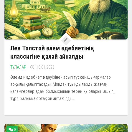
Лев Толстой әлем әдебиетінің
классигіне қалай айналды
ТҰЛҒАЛАР
18.01.2026
Әлемдік әдебиет өз дәуірінен асып түскен шығармалар
арқылы қалыптасады. Мұндай туындыларды жазған
қаламгерлер адам болмысының терең қырларын ашып,
түрлі халыққа ортақ ой айта білді....
0