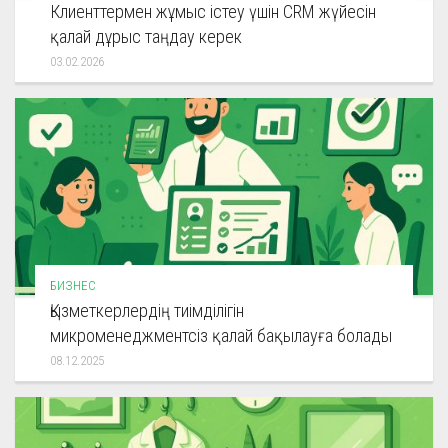
Клиенттермен жұмыс істеу үшін CRM жүйесін
қалай дұрыс таңдау керек
03.02.2026
БИЗНЕС
Қызметкерлердің тиімділігін
микроменеджментсіз қалай бақылауға болады
08.12.2025