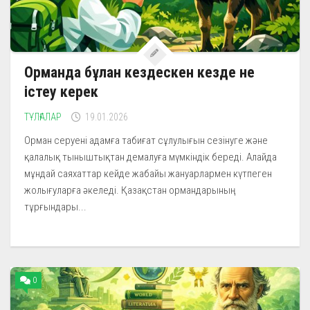
Орманда бұлан кездескен кезде не
істеу керек
ТҰЛҒАЛАР
19.01.2026
Орман серуені адамға табиғат сұлулығын сезінуге және
қалалық тыныштықтан демалуға мүмкіндік береді. Алайда
мұндай саяхаттар кейде жабайы жануарлармен күтпеген
жолығуларға әкеледі. Қазақстан ормандарының
тұрғындары...
0