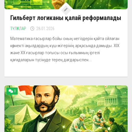
Гильберт логиканы қалай реформалады
ТҰЛҒАЛАР
28.01.2026
Математика ғасырлар бойы оның негіздерін қайта ойлаған
көрнекті ақылдардың күш-жігерінің арқасында дамыды. XIX
және XX ғасырлар тоғысы осы ғылымның іргелі
қағидаларын түсінуде терең дағдарыспен...
0