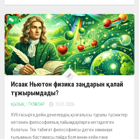
0
Исаак Ньютон физика заңдарын қалай
тұжырымдады?
ҚЫЗЫҚ
/
ТҰЛҒАЛАР
10.01.2026
XVII ғасырға дейін денелердің қозғалысы туралы түсініктер
негізінен философиялық пайымдауларға негізделген
болатын. Тек табиғат философиясы деген заманауи
ғылымның бастамасы пайда болғаннан кейін ғана