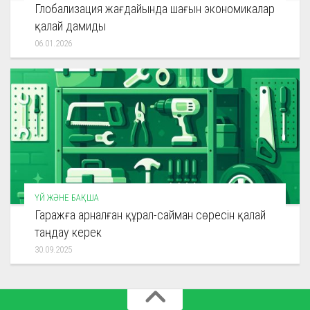
Глобализация жағдайында шағын экономикалар
қалай дамиды
06.01.2026
ҮЙ ЖӘНЕ БАҚША
Гаражға арналған құрал-сайман сөресін қалай
таңдау керек
30.09.2025