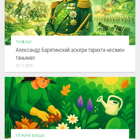
ТҰЛҒАЛАР
Александр Барятинский әскери тарихта несімен
танымал
23.12.2025
ҮЙ ЖӘНЕ БАҚША