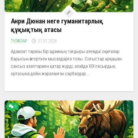
Анри Дюнан неге гуманитарлық
құқықтың атасы
ТҰЛҒАЛАР
27.01.2026
Адамзат тарихы бір адамның тағдыры әлемдік оқиғалар
барысын өзгерткен мысалдарға толы. Соғыстар әрқашан
сансыз азаптармен қатар жүрді, алайда XIX ғасырдың
ортасына дейін жараланған сарбаздар...
0