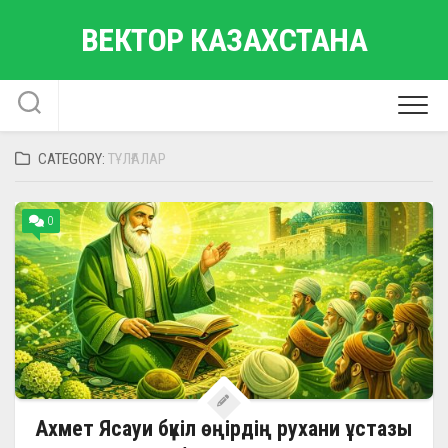
Skip
ВЕКТОР КАЗАХСТАНА
to
content
CATEGORY:
ТҰЛҒАЛАР
0
Ахмет Ясауи бүкіл өңірдің рухани ұстазы