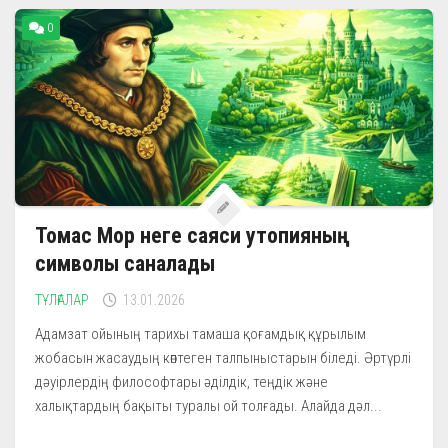
0
Томас Мор неге саяси утопияның
символы саналады
ТҰЛҒАЛАР
13.01.2026
Адамзат ойының тарихы тамаша қоғамдық құрылым
жобасын жасаудың көптеген талпыныстарын біледі. Әртүрлі
дәуірлердің философтары әділдік, теңдік және
халықтардың бақыты туралы ой толғады. Алайда дәл...