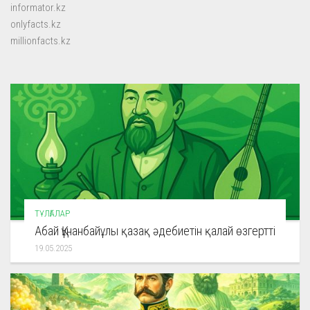
informator.kz
onlyfacts.kz
millionfacts.kz
ТҰЛҒАЛАР
Абай Құнанбайұлы қазақ әдебиетін қалай өзгертті
19.05.2025