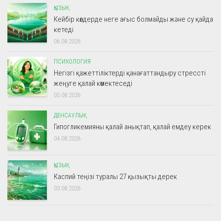
ҚЫЗЫҚ
Кейбір көлдерде неге ағыс болмайды және су қайда
кетеді
06.08.2026
ПСИХОЛОГИЯ
Негізгі қажеттіліктерді қанағаттандыру стрессті
жеңуге қалай көмектеседі
05.08.2026
ДЕНСАУЛЫҚ
Гипогликемияны қалай анықтап, қалай емдеу керек
04.08.2026
ҚЫЗЫҚ
Каспий теңізі туралы 27 қызықты дерек
03.08.2026