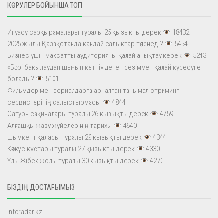
КӨРУЛЕР БОЙЫНША ТОП
Игуасу сарқырамалары туралы 25 қызықты дерек
18432
2025 жылы Қазақстанда қандай салықтар төленеді?
5454
Бизнес үшін мақсатты аудиторияны қалай анықтау керек
5243
«Бәрі бақылаудан шығып кетті» деген сезіммен қалай күресуге
болады?
5101
Фильмдер мен сериалдарға арналған танымал стриминг
сервистерінің салыстырмасы
4844
Сатурн сақиналары туралы 26 қызықты дерек
4759
Алғашқы жазу жүйелерінің тарихы
4640
Шымкент қаласы туралы 29 қызықты дерек
4344
Көкқұс құстары туралы 27 қызықты дерек
4330
Ұлы Жібек жолы туралы 30 қызықты дерек
4270
БІЗДІҢ ДОСТАРЫМЫЗ
inforadar.kz