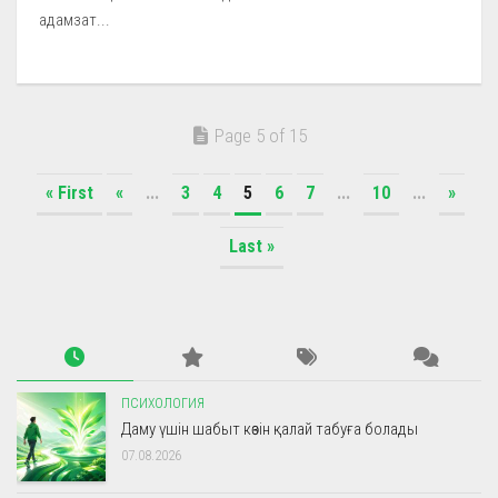
адамзат...
Page 5 of 15
« First
«
...
3
4
5
6
7
...
10
...
»
Last »
ПСИХОЛОГИЯ
Даму үшін шабыт көзін қалай табуға болады
07.08.2026