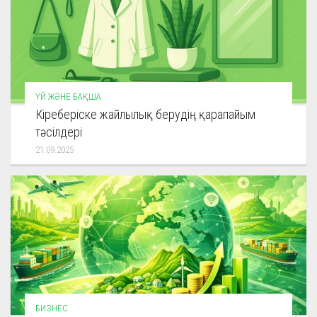
ҮЙ ЖӘНЕ БАҚША
Кіреберіске жайлылық берудің қарапайым
тәсілдері
21.09.2025
БИЗНЕС