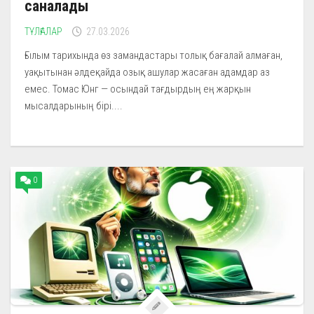
саналады
ТҰЛҒАЛАР
27.03.2026
Ғылым тарихында өз замандастары толық бағалай алмаған,
уақытынан әлдеқайда озық ашулар жасаған адамдар аз
емес. Томас Юнг — осындай тағдырдың ең жарқын
мысалдарының бірі....
0