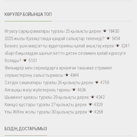
КӨРУЛЕР БОЙЫНША ТОП
Игуасу сарқырамалары туралы 25 қызықты дерек
18430
2025 жылы Қазақстанда қандай салықтар төленеді?
5454
Бизнес үшін мақсатты аудиторияны қалай анықтау керек
5241
«Бәрі бақылаудан шығып кетті» деген сезіммен қалай күресуге
болады?
5101
Фильмдер мен сериалдарға арналған танымал стриминг
сервистерінің салыстырмасы
4844
Сатурн сақиналары туралы 26 қызықты дерек
4759
Алғашқы жазу жүйелерінің тарихы
4636
Шымкент қаласы туралы 29 қызықты дерек
4342
Көкқұс құстары туралы 27 қызықты дерек
4329
Ұлы Жібек жолы туралы 30 қызықты дерек
4268
БІЗДІҢ ДОСТАРЫМЫЗ