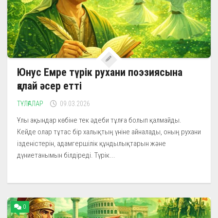
Юнус Емре түрік рухани поэзиясына
қалай әсер етті
ТҰЛҒАЛАР
09.03.2026
Ұлы ақындар көбіне тек әдеби тұлға болып қалмайды.
Кейде олар тұтас бір халықтың үніне айналады, оның рухани
ізденістерін, адамгершілік құндылықтарын және
дүниетанымын білдіреді. Түрік...
0