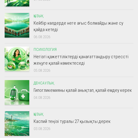
ҚЫЗЫҚ
Кейбір көлдерде неге ағыс болмайды және су
қайда кетеді
06.08.2026
ПСИХОЛОГИЯ
Негізгі қажеттіліктерді қанағаттандыру стрессті
жеңуге қалай көмектеседі
05.08.2026
ДЕНСАУЛЫҚ
Гипогликемияны қалай анықтап, қалай емдеу керек
04.08.2026
ҚЫЗЫҚ
Каспий теңізі туралы 27 қызықты дерек
03.08.2026