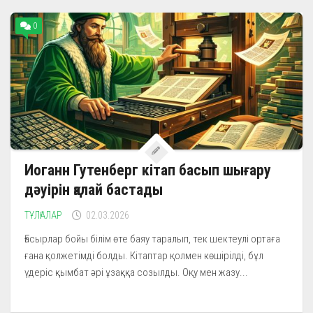
0
Иоганн Гутенберг кітап басып шығару
дәуірін қалай бастады
ТҰЛҒАЛАР
02.03.2026
Ғасырлар бойы білім өте баяу таралып, тек шектеулі ортаға
ғана қолжетімді болды. Кітаптар қолмен көшірілді, бұл
үдеріс қымбат әрі ұзаққа созылды. Оқу мен жазу...