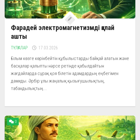
Фарадей электромагнетизмді қалай
ашты
ТҰЛҒАЛАР
17.03.2026
Ғылым көзге көрінбейтін құбылыстарды байқай алатын және
басқалар қалыпты нәрсе ретінде қабылдайтын
жағдайларда сұрақ қоя білетін адамдардың еңбегімен
дамиды. Әрбір ұлы жаңалық қызығушылықтың,
табандылықтың...
0