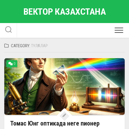
Skip
ВЕКТОР КАЗАХСТАНА
to
content
CATEGORY:
ТҰЛҒАЛАР
0
Томас Юнг оптикада неге пионер