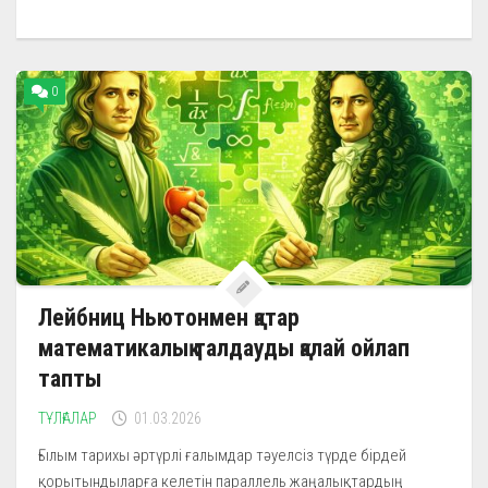
0
Лейбниц Ньютонмен қатар
математикалық талдауды қалай ойлап
тапты
ТҰЛҒАЛАР
01.03.2026
Ғылым тарихы әртүрлі ғалымдар тәуелсіз түрде бірдей
қорытындыларға келетін параллель жаңалықтардың