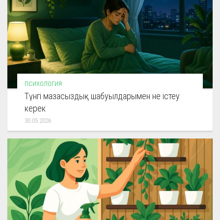
ПСИХОЛОГИЯ
Түнгі мазасыздық шабуылдарымен не істеу
керек
30.05.2026