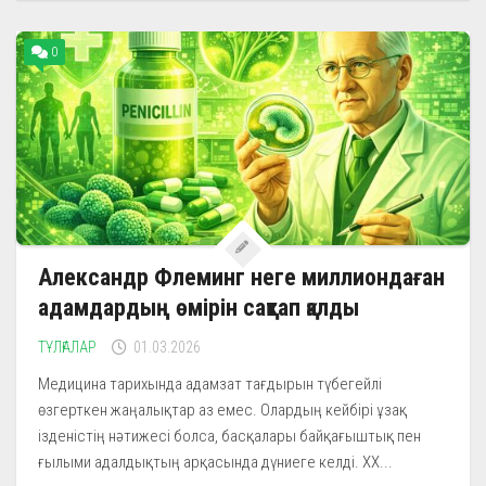
0
Александр Флеминг неге миллиондаған
адамдардың өмірін сақтап қалды
ТҰЛҒАЛАР
01.03.2026
Медицина тарихында адамзат тағдырын түбегейлі
өзгерткен жаңалықтар аз емес. Олардың кейбірі ұзақ
ізденістің нәтижесі болса, басқалары байқағыштық пен
ғылыми адалдықтың арқасында дүниеге келді. XX...