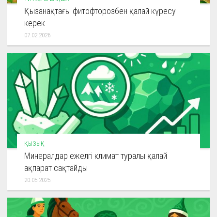
Қызанақтағы фитофторозбен қалай күресу
керек
07.02.2026
ҚЫЗЫҚ
Минералдар ежелгі климат туралы қалай
ақпарат сақтайды
20.05.2025