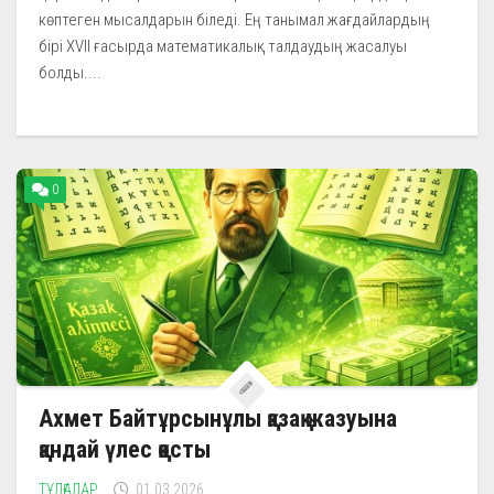
көптеген мысалдарын біледі. Ең танымал жағдайлардың
бірі XVII ғасырда математикалық талдаудың жасалуы
болды....
0
Ахмет Байтұрсынұлы қазақ жазуына
қандай үлес қосты
ТҰЛҒАЛАР
01.03.2026