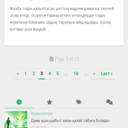
Жазба тілдің қалыптасуы ұлттың мәдени дамуына тікелей
әсер етеді. Әсіресе тарихи өтпелі кезеңдерде тілдің
жүйеленуі білім мен ойдың таралуын айқындайды. Қазақ
қоғамы үшін мұндай...
Page 3 of 15
«
1
2
3
4
5
...
10
...
»
Last »
ПСИХОЛОГИЯ
Даму үшін шабыт көзін қалай табуға болады
07.08.2026