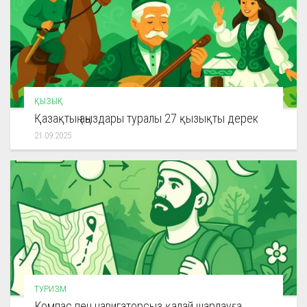
ҚЫЗЫҚ
Қазақтың аңыздары туралы 27 қызықты дерек
21.09.2025
ТУРИЗМ
Компас пен навигаторсыз қалай шарлауға