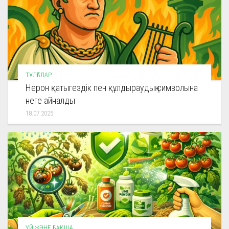
ТҰЛҒАЛАР
Нерон қатыгездік пен құлдыраудың символына
неге айналды
18.07.2025
ҮЙ ЖӘНЕ БАҚША