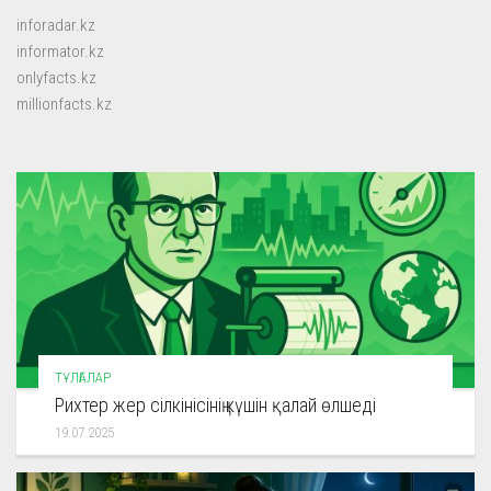
inforadar.kz
informator.kz
onlyfacts.kz
millionfacts.kz
ТҰЛҒАЛАР
Рихтер жер сілкінісінің күшін қалай өлшеді
19.07.2025