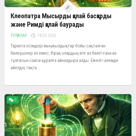
Клеопатра Мысырды қалай басқарды
және Римді қалай баурады
ТҰЛҒАЛАР
18.03.2026
Тарихта есімдері мыңжылдықтар бойы сақталған
билеушілер аз емес, бірақ олардың өте аз бөлігі ғана өз
тұлғасын саяси құралға айналдыра алды. Ежелгі әлемде
әйелдің тақта...
0