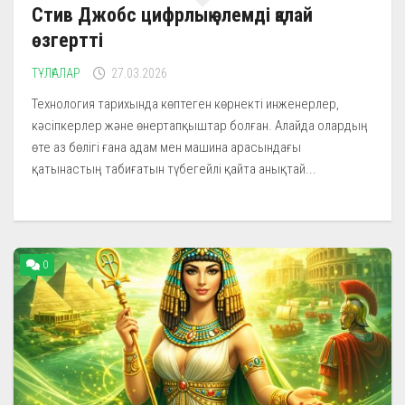
Стив Джобс цифрлық әлемді қалай
өзгертті
ТҰЛҒАЛАР
27.03.2026
Технология тарихында көптеген көрнекті инженерлер,
кәсіпкерлер және өнертапқыштар болған. Алайда олардың
өте аз бөлігі ғана адам мен машина арасындағы
қатынастың табиғатын түбегейлі қайта анықтай...
0