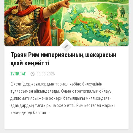
Траян Рим империясының шекарасын
қалай кеңейтті
ТҰЛҒАЛАР
03.03.2026
Ежелгі державалардың тарихы көбіне билеушінің
тұлғасымен айқындалады. Оның стратегиялық ойлауы,
дипломатиясы және әскери батылдығы миллиондаған
адамдардың тағдырына әсер етті. Рим көптеген жарқын
кезеңдерді бастан...