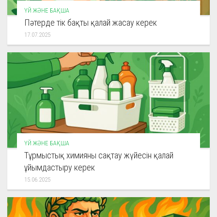
ҮЙ ЖӘНЕ БАҚША
Пәтерде тік бақты қалай жасау керек
17.07.2025
ҮЙ ЖӘНЕ БАҚША
Тұрмыстық химияны сақтау жүйесін қалай
ұйымдастыру керек
15.06.2025