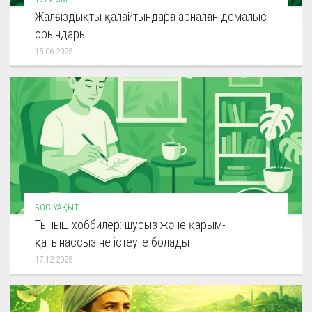
Жалғыздықты қалайтындарға арналған демалыс
орындары
15.06.2025
БОС УАҚЫТ
Тыныш хоббилер: шусыз және қарым-
қатынассыз не істеуге болады
17.12.2025