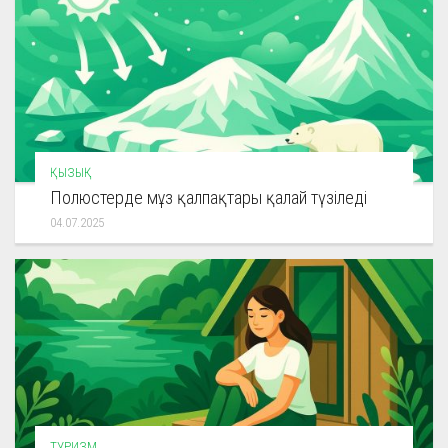
ҚЫЗЫҚ
Полюстерде мұз қалпақтары қалай түзіледі
04.07.2025
ТУРИЗМ