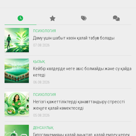
ПСИХОЛОГИЯ
Даму үшін шабыт көзін қалай табуға болады
07.08.2026
ҚЫЗЫҚ
Кейбір көлдерде неге ағыс болмайды және су қайда
кетеді
06.08.2026
ПСИХОЛОГИЯ
Негізгі қажеттіліктерді қанағаттандыру стрессті
жеңуге қалай көмектеседі
05.08.2026
ДЕНСАУЛЫҚ
Гипогликемияны қалай анықтап, қалай емдеу керек