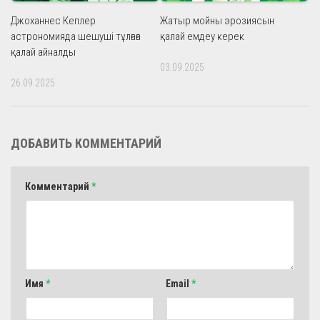
Джоханнес Кеплер
Жатыр мойны эрозиясын
астрономияда шешуші тұлғаға
қалай емдеу керек
қалай айналды
03.09.2025
26.09.2025
ДОБАВИТЬ КОММЕНТАРИЙ
Комментарий
*
Имя
*
Email
*