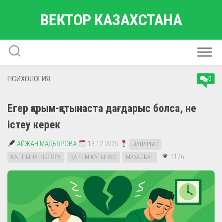
Skip
ВЕКТОР КАЗАХСТАНА
to
content
ПСИХОЛОГИЯ
0
Егер қарым-қатынаста дағдарыс болса, не
істеу керек
АЙЖАН МАДЬЯРОВА
13.12.2025
ДАҒДАРЫС
1176
ҚАЛПЫНА КЕЛТІРУ
ҚАРЫМ-ҚАТЫНАС
МАХАББАТ