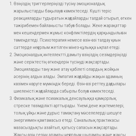
Өзіңіздің триггерлеріңізді түсіну эмоционалдық
жарылыстарды бақылауға көмектеседі. Күшті теріс
реакцияларды тудыратын жағдайларды талдай отырып, өткен
тәжірибемен байланысты табуға болады. Жеке жарақаттар
мен кешендермен жұмыс конфликтілердің қарқындылығын
төмендетеді. Психотерапия немесе өзін-өзі талдау қиын
сәттерде неғұрлым жетілген мінез-құлыққа ықпал етеді.
Эмоционалдық интеллектті дамыту өзіңіздің сезімдеріңізді
және серіктестің өткендерін түсінуді жақсартады.
Эмоцияларды тану және атау қабілеті олардың жойқын
әсерінің алдын алады. Эмпатия жағдайды жақын адамның
көзімен көруге мүмкіндік береді. Өзін-өзі реттеу дағдылары
шиеленісті жағдайларда сабырлы болуға көмектеседі.
Физикалық және психикалық денсаулыққа қамқорлық
стреске төзімділікті арттырады. Үнемі дене жүктемелері,
толық ұйқы және дұрыс тамақтану мәселелерді шешуге
энергиямен қамтамасыз етеді. Саналылық практикасы
мазасыздықты азайтып, қатысу сапасын жақсартады.
Жақсы өзін сезіну адамды неғұрлым шыдамды және жақсы