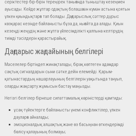
серіктестер бір-бірін тереңірек танығанда тыныштау кезеңмен
ауысады. Кейде жұптар одақтың болашағын күмән астына қоятын
үлкен қиындықтарға тап болады. Дағдарыслық сәттер дұрыс
көзқарас кезінде байланысты бұза да, нығайта да алады. Қиын
кезеңді жеңудің және жұпта үйлесімділікті қалпына келтірудің
тиімді тәсілдерін қарастырайық.
Дағдарыс жағдайының белгілері
Мәселелер біртіндеп жинақталады, бірақ көптеген адамдар
сақтық сигналдарын сыни сәтке дейін елемейді. Қарым-
қатынастардың нашарлауының белгілерін уақытында тануып,
оларды жақсарту жұмысын бастау маңызды.
Негізгі белгілер бірнеше сипаттамалық көріністерді қамтиды:
ұсақ-түйектерге байланысты үнемі конфликтілер, үлкен
дауларға айналады;
эмоционалдық алшақтық және өз басыңнан өткендерімді
бөлісу қалауының болмауы;