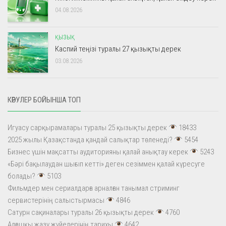
04.08.2026
ҚЫЗЫҚ
Каспий теңізі туралы 27 қызықты дерек
03.08.2026
КӨРУЛЕР БОЙЫНША ТОП
Игуасу сарқырамалары туралы 25 қызықты дерек
18433
2025 жылы Қазақстанда қандай салықтар төленеді?
5454
Бизнес үшін мақсатты аудиторияны қалай анықтау керек
5243
«Бәрі бақылаудан шығып кетті» деген сезіммен қалай күресуге
болады?
5103
Фильмдер мен сериалдарға арналған танымал стриминг
сервистерінің салыстырмасы
4846
Сатурн сақиналары туралы 26 қызықты дерек
4760
Алғашқы жазу жүйелерінің тарихы
4642