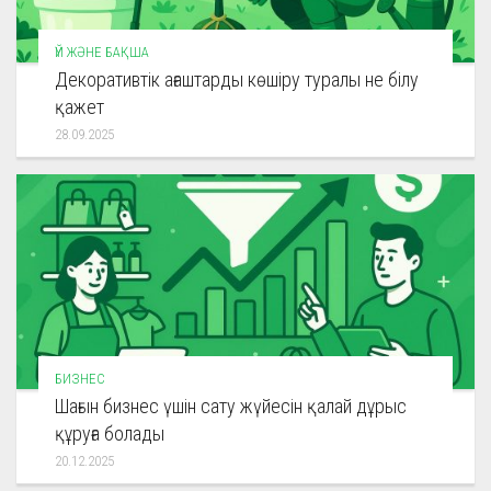
ҮЙ ЖӘНЕ БАҚША
Декоративтік ағаштарды көшіру туралы не білу
қажет
28.09.2025
БИЗНЕС
Шағын бизнес үшін сату жүйесін қалай дұрыс
құруға болады
20.12.2025