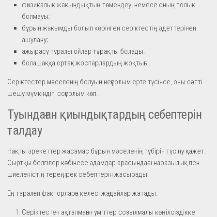
физикалық жақындықтың төмендеуі немесе оның толық
болмауы;
бұрын жақымды болып көрінген серіктестің әдеттерінен
ашулану;
ажырасу туралы ойлар тұрақты болады;
болашаққа ортақ жоспарлардың жоқтығы.
Серіктестер мәселенің болуын неғұрлым ерте түсінсе, оны сәтті
шешу мүмкіндігі соғұрлым көп.
Туындаған қиындықтардың себептерін
талдау
Нақты әрекеттер жасамас бұрын мәселенің түбірін түсіну қажет.
Сыртқы белгілер көбінесе адамдар арасындағы наразылық пен
шиеленістің тереңірек себептерін жасырады.
Ең таралған факторларға келесі жағдайлар жатады:
Серіктестен ақталмаған үміттер созылмалы көңілсіздікке