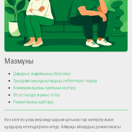
Мазмұны
Дағдарыс жағдайының белгілері
Туындаған қиындықтардың себептерін талдау
Коммуникацияны қалпына келтіру
Өз үстіңізде жұмыс істеу
Романтиканы қайтару
Кез келген ұзақ мерзімді қарым-қатынастар көтерілу және
құлдырау кезеңдерінен өтеді. Алғашқы айлардың романтикасы