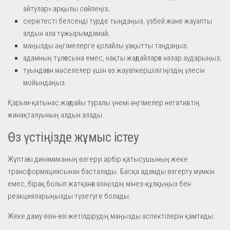
айтулар» арқылы сөйлеңіз;
серіктесті белсенді түрде тыңдаңыз, үзбей және жауапты
алдын ала тұжырымдамай;
маңызды әңгімелерге қолайлы уақытты таңдаңыз;
адамның тұлғасына емес, нақты жағдайларға назар аударыңыз;
туындаған мәселелер үшін өз жауапкершілігіңіздің үлесін
мойындаңыз.
Қарым-қатынас жағдайы туралы үнемі әңгімелер негативтің
жинақталуының алдын алады.
Өз үстіңізде жұмыс істеу
Жұптағы динамиканың өзгеруі әрбір қатысушының жеке
трансформациясынан басталады. Басқа адамды өзгерту мүмкін
емес, бірақ болып жатқанға өзіңіздің мінез-құлқыңыз бен
реакцияларыңызды түзетуге болады.
Жеке даму өзін-өзі жетілдірудің маңызды аспектілерін қамтиды: