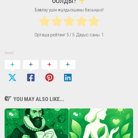
болды?
Бағалау үшін жұлдызшаны басыңыз!
Орташа рейтинг
5
/ 5. Дауыс саны:
1
SHARE
YOU MAY ALSO LIKE...
0
0