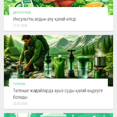
ДЕНСАУЛЫҚ
Инсульттің алдын алу қалай өтеді
27.01.2026
ТУРИЗМ
Төтенше жағдайларда ауыз суды қалай өңдеуге
болады
23.05.2026