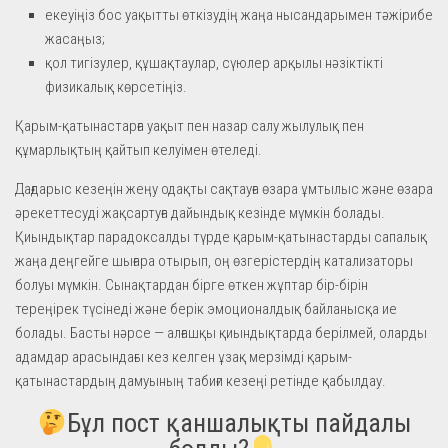
екеуіңіз бос уақытты өткізудің жаңа нысандарымен тәжірибе
жасаңыз;
қол тигізулер, құшақтаулар, сүюлер арқылы нәзіктікті
физикалық көрсетіңіз.
Қарым-қатынастарға уақыт пен назар салу жылулық пен
құмарлықтың қайтып келуімен өтеледі.
Дағдарыс кезеңін жеңу одақты сақтауға өзара ұмтылыс және өзара
әрекеттесуді жақсартуға дайындық кезінде мүмкін болады.
Қиындықтар парадоксалды түрде қарым-қатынастарды сапалық
жаңа деңгейге шығара отырып, оң өзгерістердің катализаторы
болуы мүмкін. Сынақтардан бірге өткен жұптар бір-бірін
тереңірек түсінеді және берік эмоционалдық байланысқа ие
болады. Басты нәрсе — алғашқы қиындықтарда берілмей, оларды
адамдар арасындағы кез келген ұзақ мерзімді қарым-
қатынастардың дамуының табиғи кезеңі ретінде қабылдау.
Бұл пост қаншалықты пайдалы