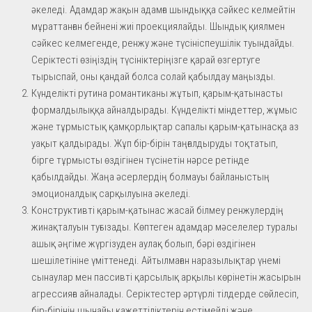
әкеледі. Адамдар жақын адамға шындыққа сәйкес келмейтін
мұраттанған бейнені жиі проекциялайды. Шындық қиялмен
сәйкес келмегенде, ренжу және түсініспеушілік туындайды.
Серіктесті өзіңіздің түсініктеріңізге қарай өзгертуге
тырыспай, оны қандай болса солай қабылдау маңызды.
Күнделікті рутина романтиканы жұтып, қарым-қатынасты
формалдылыққа айналдырады. Күнделікті міндеттер, жұмыс
және тұрмыстық қамқорлықтар сапалы қарым-қатынасқа аз
уақыт қалдырады. Жұп бір-бірін таңғалдыруды тоқтатып,
бірге тұрмысты өздігінен түсінетін нәрсе ретінде
қабылдайды. Жаңа әсерлердің болмауы байланыстың
эмоционалдық сарқылуына әкеледі.
Конструктивті қарым-қатынас жасай білмеу ренжулердің
жинақталуын туғызады. Көптеген адамдар мәселелер туралы
ашық әңгіме жүргізуден аулақ болып, бәрі өздігінен
шешілетініне үміттенеді. Айтылмаған наразылықтар үнемі
сынаулар мен пассивті қарсылық арқылы көрінетін жасырын
агрессияға айналады. Серіктестер әртүрлі тілдерде сөйлесіп,
бір-бірінің шынайы қажеттіліктерін естімейді және