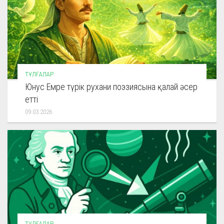
ТҰЛҒАЛАР
Юнус Емре түрік рухани поэзиясына қалай әсер
етті
09.03.2026
ТҰЛҒАЛАР