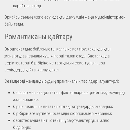
қарайтын етеді.
Әрқайсысының жеке өсуі одақты даму үшін жаңа мүмкіндіктермен
байытады.
Романтиканы қайтару
Эмоционалдық байланысты қалпына келтіру жақындықты
жаңғыртудағы саналы күш-жігерді талап етеді. Бастапқыда
серіктестерді бір-біріне не тартқанын еске түсіріп, сол
сезімдерді қайта жасау қажет.
Сезімдерді жандандырудың практикалық тәсілдері алуантүрлі:
балалар мен алаңдататын факторларсыз үнемі кездесулерді
жоспарлаңыз;
бірлік сезімін нығайтатын ортақ ритуалдарды жасаңыз;
бір-біріңізге күтпеген жағымды сюрпризілер жасаңыз;
серіктес күнделікті істейтін ұсақ-түйектер үшін алғыс
білдіріңіз;