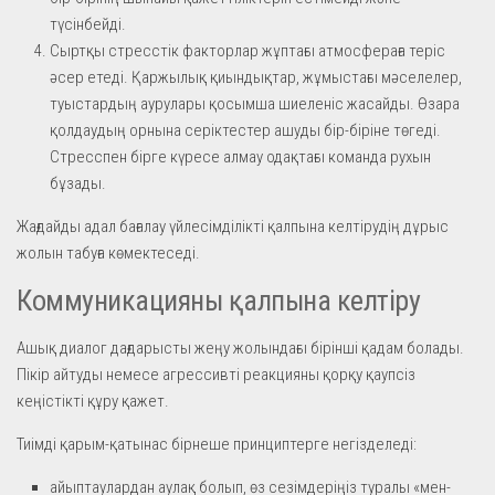
түсінбейді.
Сыртқы стресстік факторлар жұптағы атмосфераға теріс
әсер етеді. Қаржылық қиындықтар, жұмыстағы мәселелер,
туыстардың аурулары қосымша шиеленіс жасайды. Өзара
қолдаудың орнына серіктестер ашуды бір-біріне төгеді.
Стресспен бірге күресе алмау одақтағы команда рухын
бұзады.
Жағдайды адал бағалау үйлесімділікті қалпына келтірудің дұрыс
жолын табуға көмектеседі.
Коммуникацияны қалпына келтіру
Ашық диалог дағдарысты жеңу жолындағы бірінші қадам болады.
Пікір айтуды немесе агрессивті реакцияны қорқу қаупсіз
кеңістікті құру қажет.
Тиімді қарым-қатынас бірнеше принциптерге негізделеді:
айыптаулардан аулақ болып, өз сезімдеріңіз туралы «мен-