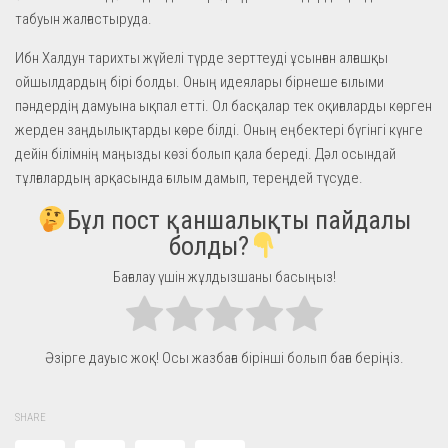
табуын жалғастыруда.
Ибн Халдун тарихты жүйелі түрде зерттеуді ұсынған алғашқы
ойшылдардың бірі болды. Оның идеялары бірнеше ғылыми
пәндердің дамуына ықпал етті. Ол басқалар тек оқиғаларды көрген
жерден заңдылықтарды көре білді. Оның еңбектері бүгінгі күнге
дейін білімнің маңызды көзі болып қала береді. Дәл осындай
тұлғалардың арқасында ғылым дамып, тереңдей түсуде.
Бұл пост қаншалықты пайдалы
болды?
Бағалау үшін жұлдызшаны басыңыз!
Әзірге дауыс жоқ! Осы жазбаға бірінші болып баға беріңіз.
SHARE