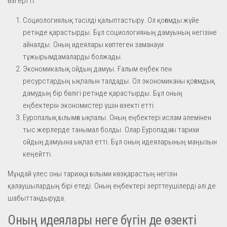
өзгертті.
Социологиялық тәсілді қалыптастыру. Ол қоғамды жүйе
ретінде қарастырды. Бұл социологияның дамуының негізіне
айналды. Оның идеялары көптеген заманауи
тұжырымдамаларды болжады.
Экономикалық ойдың дамуы. Ғалым еңбек пен
ресурстардың ықпалын талдады. Ол экономиканы қоғамдық
дамудың бір бөлігі ретінде қарастырды. Бұл оның
еңбектерін экономистер үшін өзекті етті.
Еуропалық ғылымға ықпалы. Оның еңбектері ислам әлемінен
тыс жерлерде танымал болды. Олар Еуропадағы тарихи
ойдың дамуына ықпал етті. Бұл оның идеяларының маңызын
кеңейтті.
Мұндай үлес оны тарихқа ғылыми көзқарастың негізін
қалаушылардың бірі етеді. Оның еңбектері зерттеушілерді әлі де
шабыттандыруда.
Оның идеялары неге бүгін де өзекті