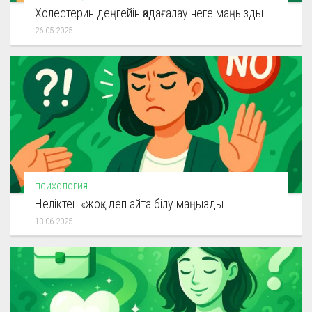
Холестерин деңгейін қадағалау неге маңызды
26.05.2025
ПСИХОЛОГИЯ
Неліктен «жоқ» деп айта білу маңызды
13.06.2025