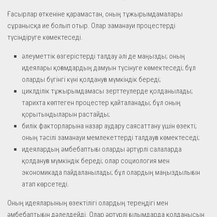
Ғасырлар өткеніне қарамастан, оның тұжырымдамалары
сұранысқа ие болып отыр. Олар заманауи процестерді
түсіндіруге көмектеседі.
әлеуметтік өзгерістерді талдау әлі де маңызды; оның
идеялары қоғамдардың дамуын түсінуге көмектеседі; бұл
оларды бүгінгі күні қолдануға мүмкіндік береді;
циклділік тұжырымдамасы зерттеулерде қолданылады;
тарихта көптеген процестер қайталанады; бұл оның
қорытындыларын растайды;
билік факторларына назар аудару саясаттану үшін өзекті;
оның тәсілі заманауи мемлекеттерді талдауға көмектеседі;
идеялардың әмбебаптығы оларды әртүрлі салаларда
қолдануға мүмкіндік береді; олар социология мен
экономикада пайдаланылады; бұл олардың маңыздылығын
атап көрсетеді.
Оның идеяларының өзектілігі олардың тереңдігі мен
әмбебаптығын дәлелдейді. Олар әртүрлі ғылымдарда қолданысын