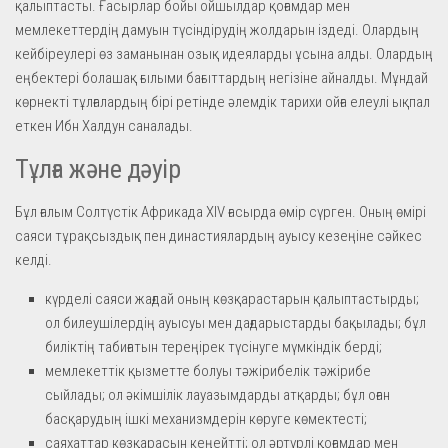
қалыптасты. Ғасырлар бойы ойшылдар қоғамдар мен
мемлекеттердің дамуын түсіндірудің жолдарын іздеді. Олардың
кейбіреулері өз заманынан озық идеяларды ұсына алды. Олардың
еңбектері болашақ ғылыми бағыттардың негізіне айналды. Мұндай
көрнекті тұлғалардың бірі ретінде әлемдік тарихи ойға елеулі ықпал
еткен Ибн Халдун саналады.
Тұлға және дәуір
Бұл ғалым Солтүстік Африкада XIV ғасырда өмір сүрген. Оның өмірі
саяси тұрақсыздық пен династиялардың ауысу кезеңіне сәйкес
келді.
күрделі саяси жағдай оның көзқарастарын қалыптастырды;
ол билеушілердің ауысуы мен дағдарыстарды бақылады; бұл
биліктің табиғатын тереңірек түсінуге мүмкіндік берді;
мемлекеттік қызметте болуы тәжірибелік тәжірибе
сыйлады; ол әкімшілік лауазымдарды атқарды; бұл оған
басқарудың ішкі механизмдерін көруге көмектесті;
саяхаттар көзқарасын кеңейтті; ол әртүрлі қоғамдар мен