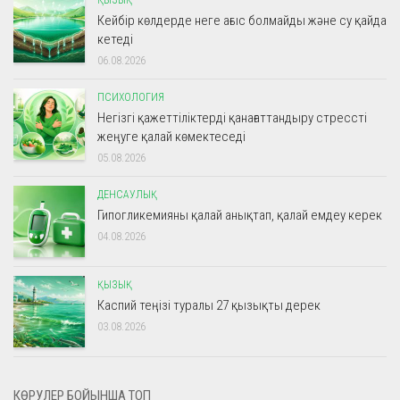
Кейбір көлдерде неге ағыс болмайды және су қайда
кетеді
06.08.2026
ПСИХОЛОГИЯ
Негізгі қажеттіліктерді қанағаттандыру стрессті
жеңуге қалай көмектеседі
05.08.2026
ДЕНСАУЛЫҚ
Гипогликемияны қалай анықтап, қалай емдеу керек
04.08.2026
ҚЫЗЫҚ
Каспий теңізі туралы 27 қызықты дерек
03.08.2026
КӨРУЛЕР БОЙЫНША ТОП