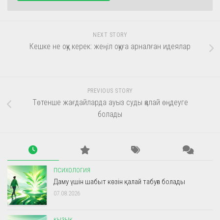
NEXT STORY
Кешке не оқу керек: жеңіл оқуға арналған идеялар
PREVIOUS STORY
Төтенше жағдайларда ауыз суды қалай өңдеуге
болады
ПСИХОЛОГИЯ
Даму үшін шабыт көзін қалай табуға болады
07.08.2026
ҚЫЗЫҚ