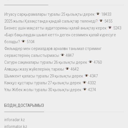
Игуасу сарқырамалары туралы 25 қызықты дерек
18433
2025 жылы Қазақстанда қандай салықтар төленеді?
5455
Бизнес үшін мақсатты аудиторияны қалай анықтау керек
5243
«Бәрі бақылаудан шығып кетті» деген сезіммен қалай күресуге
болады?
5104
Фильмдер мен сериалдарға арналған танымал стриминг
сервистерінің салыстырмасы
4847
Сатурн сақиналары туралы 26 қызықты дерек
4760
Алғашқы жазу жүйелерінің тарихы
4642
Шымкент қаласы туралы 29 қызықты дерек
4347
Көкқұс құстары туралы 27 қызықты дерек
4332
Ұлы Жібек жолы туралы 30 қызықты дерек
4274
БІЗДІҢ ДОСТАРЫМЫЗ
inforadar.kz
informator.kz