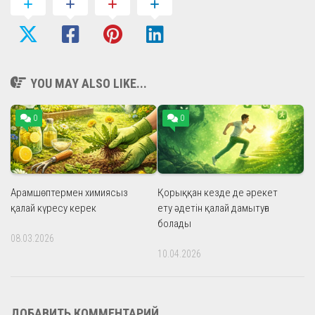
YOU MAY ALSO LIKE...
0
0
Арамшөптермен химиясыз
Қорыққан кезде де әрекет
қалай күресу керек
ету әдетін қалай дамытуға
болады
08.03.2026
10.04.2026
ДОБАВИТЬ КОММЕНТАРИЙ