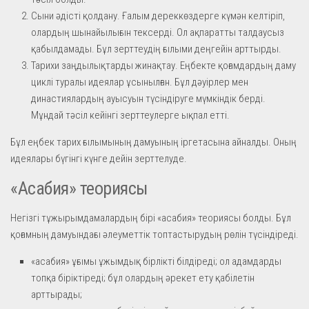
Сыни әдісті қолдану. Ғалым дереккөздерге күмән келтіріп,
олардың шынайылығын тексерді. Ол ақпаратты талдаусыз
қабылдамады. Бұл зерттеудің ғылыми деңгейін арттырды.
Тарихи заңдылықтарды жинақтау. Еңбекте қоғамдардың даму
циклі туралы идеялар ұсынылған. Бұл дәуірлер мен
династиялардың ауысуын түсіндіруге мүмкіндік берді.
Мұндай тәсіл кейінгі зерттеулерге ықпал етті.
Бұл еңбек тарих ғылымының дамуының іргетасына айналды. Оның
идеялары бүгінгі күнге дейін зерттелуде.
«Асабия» теориясы
Негізгі тұжырымдамалардың бірі «асабия» теориясы болды. Бұл
қоғамның дамуындағы әлеуметтік топтастырудың рөлін түсіндіреді.
«асабия» ұғымы ұжымдық бірлікті білдіреді; ол адамдарды
топқа біріктіреді; бұл олардың әрекет ету қабілетін
арттырады;