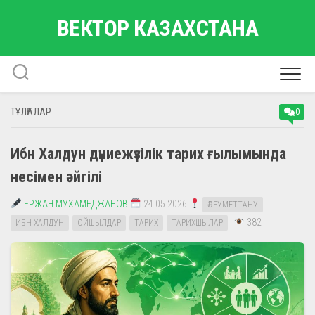
Skip
ВЕКТОР КАЗАХСТАНА
to
content
ТҰЛҒАЛАР
0
Ибн Халдун дүниежүзілік тарих ғылымында
несімен әйгілі
ЕРЖАН МУХАМЕДЖАНОВ
24.05.2026
ӘЛЕУМЕТТАНУ
382
ИБН ХАЛДУН
ОЙШЫЛДАР
ТАРИХ
ТАРИХШЫЛАР