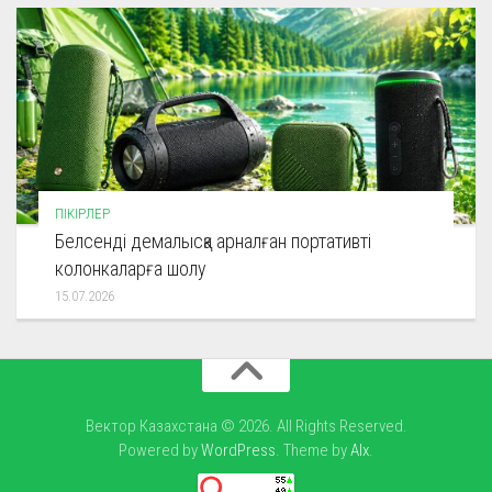
ПІКІРЛЕР
Белсенді демалысқа арналған портативті
колонкаларға шолу
15.07.2026
Вектор Казахстана © 2026. All Rights Reserved.
Powered by
WordPress
. Theme by
Alx
.