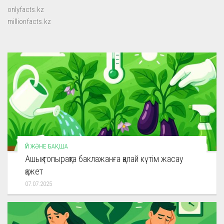
onlyfacts.kz
millionfacts.kz
ҮЙ ЖӘНЕ БАҚША
Ашық топырақта баклажанға қалай күтім жасау
қажет
07.07.2025