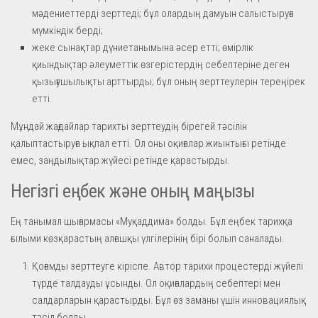
мәдениеттерді зерттеді; бұл олардың дамуын салыстыруға
мүмкіндік берді;
жеке сынақтар дүниетанымына әсер етті; өмірлік
қиындықтар әлеуметтік өзгерістердің себептеріне деген
қызығушылықты арттырды; бұл оның зерттеулерін тереңірек
етті.
Мұндай жағдайлар тарихты зерттеудің бірегей тәсілін
қалыптастыруға ықпал етті. Ол оны оқиғалар жиынтығы ретінде
емес, заңдылықтар жүйесі ретінде қарастырды.
Негізгі еңбек және оның маңызы
Ең танымал шығармасы «Муқаддима» болды. Бұл еңбек тарихқа
ғылыми көзқарастың алғашқы үлгілерінің бірі болып саналады.
Қоғамды зерттеуге кіріспе. Автор тарихи процестерді жүйелі
түрде талдауды ұсынды. Ол оқиғалардың себептері мен
салдарларын қарастырды. Бұл өз заманы үшін инновациялық
тәсіл болды.