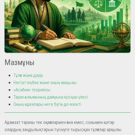
Мазмұны
Тұлға және дәуір
Негізгі еңбек және оның маңызы
«Асабия» теориясы
Тарих ғылымының дамуына қосқан үлесі
Оның идеялары неге бүгін де өзекті
Адамзат тарихы тек оқиғалармен ғана емес, сонымен қатар
олардың заңдылықтарын түсінуге тырысқан тұлғалар арқылы