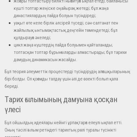
жоғары топтастыру билікті нығайтуға ықпал етеді; байланысы
күшті топтар жеңіске оңайырақ жетеді; бұл жаңа
династиялардың пайда болуын түсіндіреді;
уақыт өте келе бірлік әлсірей түседі; сән-салтанат пен
жайлылық ынтымақтастық деңгейін төмендетеді; бұл
құлдырауға әкеледі;
цикл жаңа күштердің пайда болуымен қайталанады;
топтасқан топтар бұрынғыларды алмастырады; бұл тарихи
дамудың динамикасын жасайды.
Бұл теория әлеуметтік процестерді түсіндірудің алғашқыларының
бірі болды. Ол қоғамды талдау үшін әлі де өзекті болып қала
береді.
Тарих ғылымының дамуына қосқан
үлесі
Бұл ойшылдың идеялары кейінгі ұрпақтарға елеулі ықпал етті.
Оның тәсілі ғылым ретіндегі тарихтың рөлі туралы түсінікті