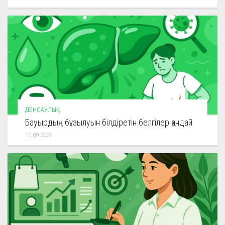
ДЕНСАУЛЫҚ
Бауырдың бұзылуын білдіретін белгілер қандай
10.09.2025