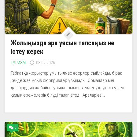
Жолыңызда ара ұясын тапсаңыз не
істеу керек
ТУРИЗМ
03.02.2026
Табиғатқа жорықтар ұмытылмас әсерлер сыйлайды, бірақ
кейде жағымсыз сюрприздер ұсынады. Ормандар мен
далалардың жабайы тұрғындарымен кездесу қауіпсіз мінез-
құлық ережелерін білуді талап етеді. Аралар өз...
0