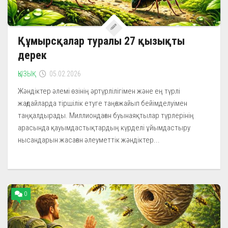
Құмырсқалар туралы 27 қызықты
дерек
ҚЫЗЫҚ
05.02.2026
Жәндіктер әлемі өзінің әртүрлілігімен және ең түрлі
жағдайларда тіршілік етуге таңғажайып бейімделуімен
таңқалдырады. Миллиондаған буынаяқтылар түрлерінің
арасында қауымдастықтардың күрделі ұйымдастыру
нысандарын жасаған әлеуметтік жәндіктер...
0