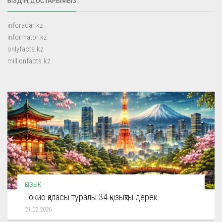
БІЗДІҢ ДОСТАРЫМЫЗ
inforadar.kz
informator.kz
onlyfacts.kz
millionfacts.kz
ҚЫЗЫҚ
Токио қаласы туралы 34 қызықты дерек
21.02.2026