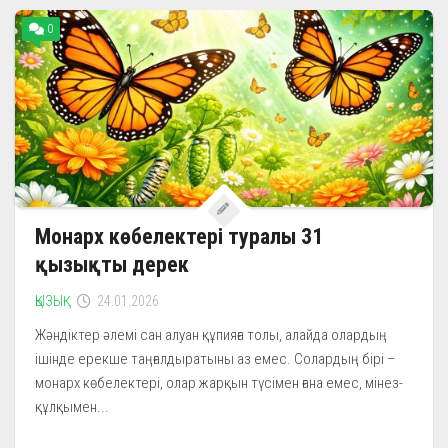
0
Монарх көбелектері туралы 31
қызықты дерек
ҚЫЗЫҚ
24.01.2026
Жәндіктер әлемі сан алуан құпияға толы, алайда олардың
ішінде ерекше таңғалдыратыны аз емес. Солардың бірі –
монарх көбелектері, олар жарқын түсімен ғана емес, мінез-
құлқымен...