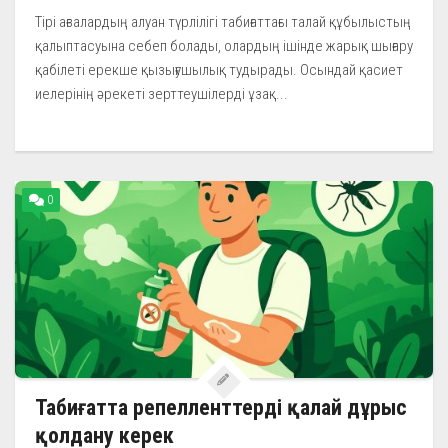
Тірі ағзалардың алуан түрлілігі табиғаттағы талай құбылыстың
қалыптасуына себеп болады, олардың ішінде жарық шығару
қабілеті ерекше қызығушылық тудырады. Осындай қасиет
иелерінің әрекеті зерттеушілерді ұзақ...
0
Табиғатта репелленттерді қалай дұрыс
қолдану керек