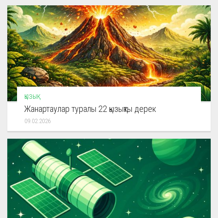
ҚЫЗЫҚ
Жанартаулар туралы 22 қызықты дерек
09.02.2026