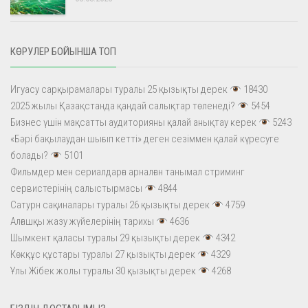
КӨРУЛЕР БОЙЫНША ТОП
Игуасу сарқырамалары туралы 25 қызықты дерек
18430
2025 жылы Қазақстанда қандай салықтар төленеді?
5454
Бизнес үшін мақсатты аудиторияны қалай анықтау керек
5243
«Бәрі бақылаудан шығып кетті» деген сезіммен қалай күресуге
болады?
5101
Фильмдер мен сериалдарға арналған танымал стриминг
сервистерінің салыстырмасы
4844
Сатурн сақиналары туралы 26 қызықты дерек
4759
Алғашқы жазу жүйелерінің тарихы
4636
Шымкент қаласы туралы 29 қызықты дерек
4342
Көкқұс құстары туралы 27 қызықты дерек
4329
Ұлы Жібек жолы туралы 30 қызықты дерек
4268