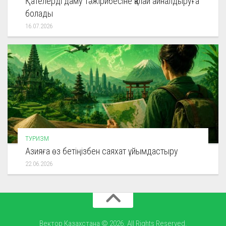
Қателерді даму тәжірибесіне қалай айналдыруға
болады
16.07.2026
ТУРИЗМ
Азияға өз бетіңізбен саяхат ұйымдастыру
22.06.2026
Вектор Казахстана © 2026. All Rights Reserved.