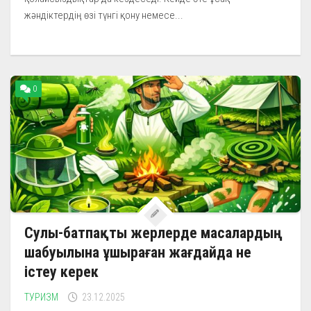
жәндіктердің өзі түнгі қону немесе...
0
Сулы-батпақты жерлерде масалардың
шабуылына ұшыраған жағдайда не
істеу керек
ТУРИЗМ
23.12.2025