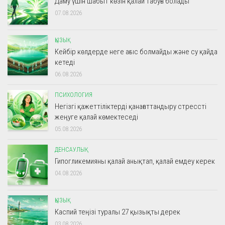
Даму үшін шабыт көзін қалай табуға болады
07.08.2026
ҚЫЗЫҚ
Кейбір көлдерде неге ағыс болмайды және су қайда
кетеді
06.08.2026
ПСИХОЛОГИЯ
Негізгі қажеттіліктерді қанағаттандыру стрессті
жеңуге қалай көмектеседі
05.08.2026
ДЕНСАУЛЫҚ
Гипогликемияны қалай анықтап, қалай емдеу керек
04.08.2026
ҚЫЗЫҚ
Каспий теңізі туралы 27 қызықты дерек
03.08.2026