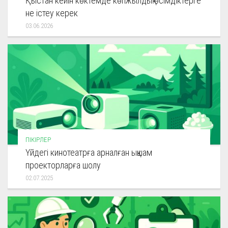
Қыстан кейін көктемде көпжылдық өсімдіктерге
не істеу керек
03.06.2026
ПІКІРЛЕР
Үйдегі кинотеатрға арналған ықшам
проекторларға шолу
02.07.2025