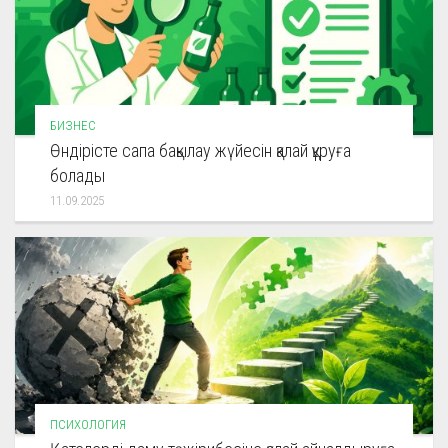
БИЗНЕС
Өндірісте сапа бақылау жүйесін қалай құруға
болады
11.09.2025
ПСИХОЛОГИЯ