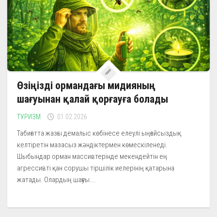
Өзіңізді ормандағы мидияның
шағуынан қалай қорғауға болады
ТУРИЗМ
01.02.2026
Табиғатта жазғы демалыс көбінесе елеулі ыңғайсыздық
келтіретін мазасыз жәндіктермен көмескіленеді.
Шыбындар орман массивтерінде мекендейтін ең
агрессивті қан сорушы тіршілік иелерінің қатарына
жатады. Олардың шағуы...