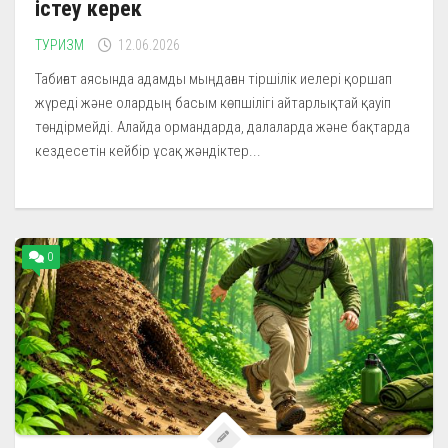
істеу керек
ТУРИЗМ
12.06.2026
Табиғат аясында адамды мыңдаған тіршілік иелері қоршап
жүреді және олардың басым көпшілігі айтарлықтай қауіп
төндірмейді. Алайда ормандарда, далаларда және бақтарда
кездесетін кейбір ұсақ жәндіктер...
0