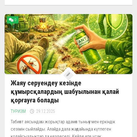
0
Жаяу серуендеу кезінде
құмырсқалардың шабуылынан қалай
қорғауға болады
ТУРИЗМ
29.12.2025
Табиғат аясындағы жорықтар адамға тынығу мен еркіндік
сезімін сыйлайды. Алайда дала жағдайында күтпеген
қолайсыздықтар да кездеседі. Кейде өте ұсақ