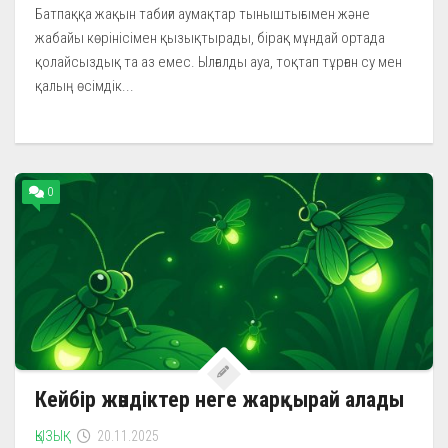
Батпаққа жақын табиғи аумақтар тыныштығымен және
жабайы көрінісімен қызықтырады, бірақ мұндай ортада
қолайсыздық та аз емес. Ылғалды ауа, тоқтап тұрған су мен
қалың өсімдік...
0
Кейбір жәндіктер неге жарқырай алады
ҚЫЗЫҚ
20.11.2025