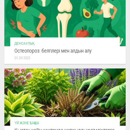
ДЕНСАУЛЫҚ
Остеопороз: белгілері мен алдын алу
01.09.2025
ҮЙ ЖӘНЕ БАҚША