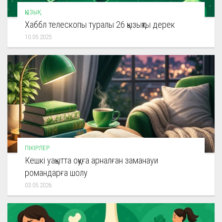
ҚЫЗЫҚ
Хаббл телескопы туралы 26 қызықты дерек
10.05.2025
ПІКІРЛЕР
Кешкі уақытта оқуға арналған заманауи
романдарға шолу
03.05.2026