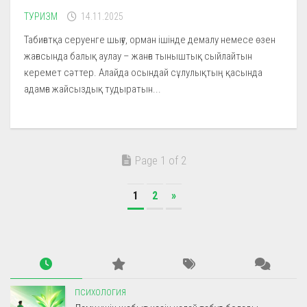
ТУРИЗМ
14.11.2025
Табиғатқа серуенге шығу, орман ішінде демалу немесе өзен
жағасында балық аулау – жанға тыныштық сыйлайтын
керемет сәттер. Алайда осындай сұлулықтың қасында
адамға жайсыздық тудыратын...
Page 1 of 2
1
2
»
ПСИХОЛОГИЯ