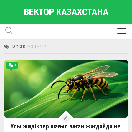
Skip
ВЕКТОР КАЗАХСТАНА
to
content
TAGGED:
ЖӘНДІКТЕР
0
Улы жәндіктер шағып алған жағдайда не