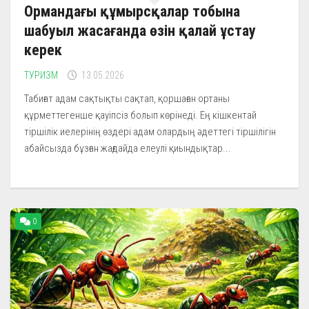
Ормандағы құмырсқалар тобына
шабуыл жасағанда өзін қалай ұстау
керек
ТУРИЗМ
13.05.2026
Табиғат адам сақтықты сақтап, қоршаған ортаны
құрметтегенше қауіпсіз болып көрінеді. Ең кішкентай
тіршілік иелерінің өздері адам олардың әдеттегі тіршілігін
абайсызда бұзған жағдайда елеулі қиындықтар...
0