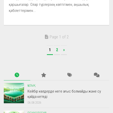
қаршығалар. Олар түрлерінің көптігімен, аңшылық
қабілеттерімен...
Page 1 of 2
1
2
»
ҚЫЗЫҚ
Кейбір көлдерде неге ағыс болмайды және су
қайда кетеді
06.08.2026