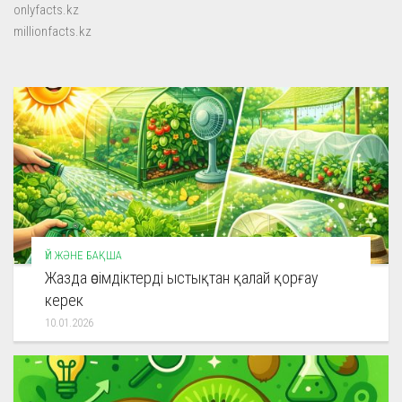
onlyfacts.kz
millionfacts.kz
ҮЙ ЖӘНЕ БАҚША
Жазда өсімдіктерді ыстықтан қалай қорғау
керек
10.01.2026