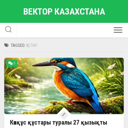
Skip
ВЕКТОР КАЗАХСТАНА
to
content
TAGGED:
ҚҰСТАР
0
Көкқұс құстары туралы 27 қызықты