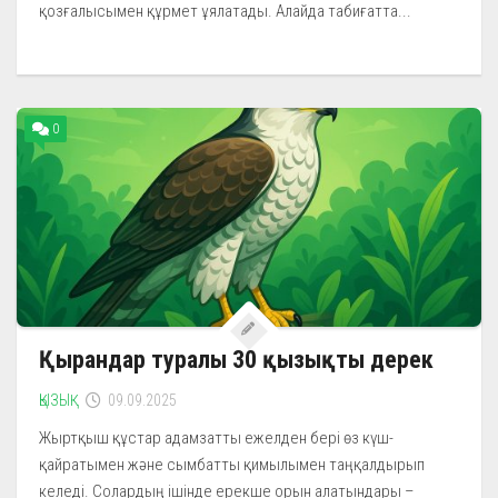
қозғалысымен құрмет ұялатады. Алайда табиғатта...
0
Қырандар туралы 30 қызықты дерек
ҚЫЗЫҚ
09.09.2025
Жыртқыш құстар адамзатты ежелден бері өз күш-
қайратымен және сымбатты қимылымен таңқалдырып
келеді. Солардың ішінде ерекше орын алатындары –