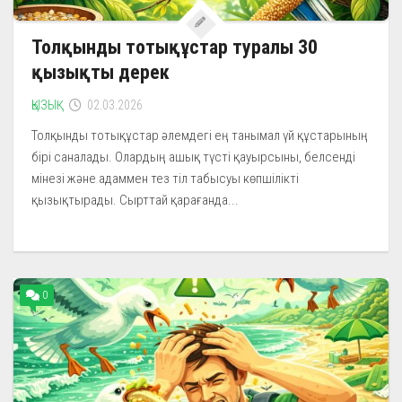
Толқынды тотықұстар туралы 30
қызықты дерек
ҚЫЗЫҚ
02.03.2026
Толқынды тотықұстар әлемдегі ең танымал үй құстарының
бірі саналады. Олардың ашық түсті қауырсыны, белсенді
мінезі және адаммен тез тіл табысуы көпшілікті
қызықтырады. Сырттай қарағанда...
0