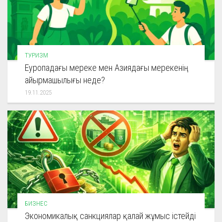
ТУРИЗМ
Еуропадағы мереке мен Азиядағы мерекенің
айырмашылығы неде?
19.11.2025
БИЗНЕС
Экономикалық санкциялар қалай жұмыс істейді