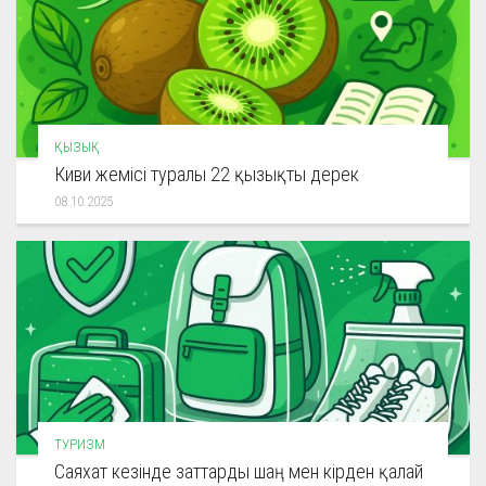
ҚЫЗЫҚ
Киви жемісі туралы 22 қызықты дерек
08.10.2025
ТУРИЗМ
Саяхат кезінде заттарды шаң мен кірден қалай