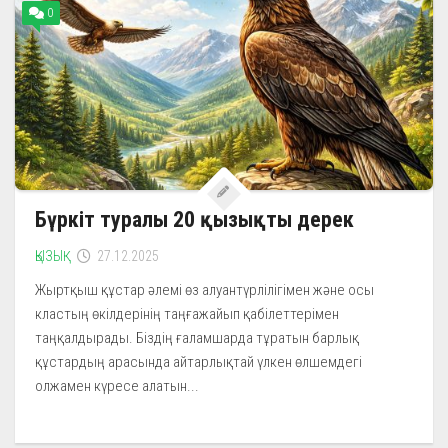
0
Бүркіт туралы 20 қызықты дерек
ҚЫЗЫҚ
27.12.2025
Жыртқыш құстар әлемі өз алуантүрлілігімен және осы
кластың өкілдерінің таңғажайып қабілеттерімен
таңқалдырады. Біздің ғаламшарда тұратын барлық
құстардың арасында айтарлықтай үлкен өлшемдегі
олжамен күресе алатын...