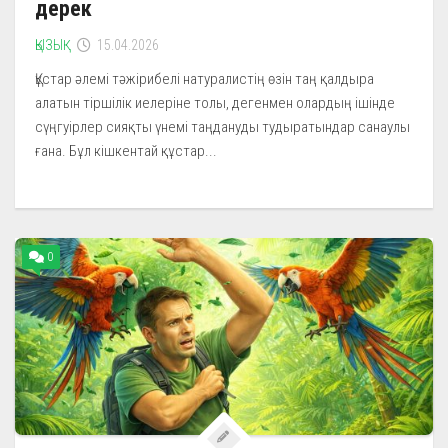
дерек
ҚЫЗЫҚ
15.04.2026
Құстар әлемі тәжірибелі натуралистің өзін таң қалдыра
алатын тіршілік иелеріне толы, дегенмен олардың ішінде
сүңгуірлер сияқты үнемі таңдануды тудыратындар санаулы
ғана. Бұл кішкентай құстар...
0