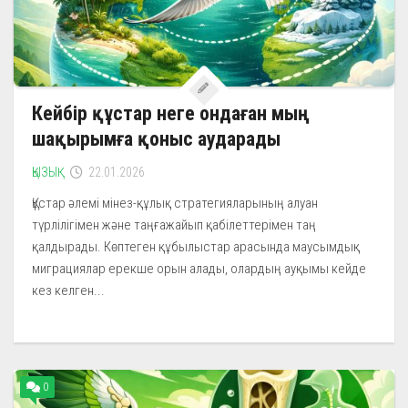
Кейбір құстар неге ондаған мың
шақырымға қоныс аударады
ҚЫЗЫҚ
22.01.2026
Құстар әлемі мінез-құлық стратегияларының алуан
түрлілігімен және таңғажайып қабілеттерімен таң
қалдырады. Көптеген құбылыстар арасында маусымдық
миграциялар ерекше орын алады, олардың ауқымы кейде
кез келген...
0