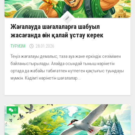
Жағалауда шағалаларға шабуыл
жасағанда өзін қалай ұстау керек
ТУРИЗМ
28.01.2026
Теңіз жағалауы демалыс, таза ауа және еркіндік сезімімен
байланыстырылады. Алайда осындай тыныш көрінетін
ортада да жабайы табиғатпен күтпеген қақтығыс туындауы
мүмкін. Кәдімгі көрінетін шағалалар...
0