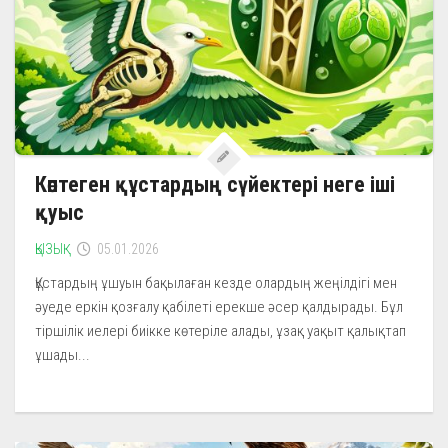
Көптеген құстардың сүйектері неге іші
қуыс
ҚЫЗЫҚ
05.01.2026
Құстардың ұшуын бақылаған кезде олардың жеңілдігі мен
әуеде еркін қозғалу қабілеті ерекше әсер қалдырады. Бұл
тіршілік иелері биікке көтеріле алады, ұзақ уақыт қалықтап
ұшады...