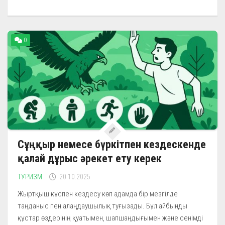
0
Сұңқыр немесе бүркітпен кездескенде
қалай дұрыс әрекет ету керек
ТУРИЗМ
20.10.2025
Жыртқыш құспен кездесу көп адамда бір мезгілде
таңданыс пен алаңдаушылық туғызады. Бұл айбынды
құстар өздерінің қуатымен, шапшаңдығымен және сенімді