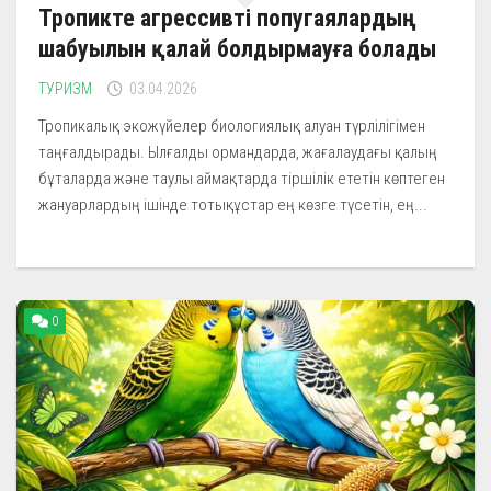
Тропикте агрессивті попугаялардың
шабуылын қалай болдырмауға болады
ТУРИЗМ
03.04.2026
Тропикалық экожүйелер биологиялық алуан түрлілігімен
таңғалдырады. Ылғалды ормандарда, жағалаудағы қалың
бұталарда және таулы аймақтарда тіршілік ететін көптеген
жануарлардың ішінде тотықұстар ең көзге түсетін, ең...
0