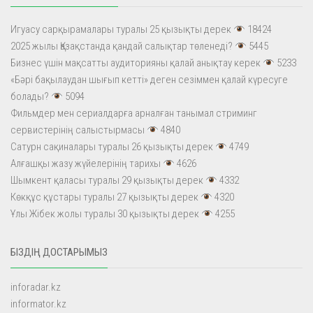
Игуасу сарқырамалары туралы 25 қызықты дерек
18424
2025 жылы Қазақстанда қандай салықтар төленеді?
5445
Бизнес үшін мақсатты аудиторияны қалай анықтау керек
5233
«Бәрі бақылаудан шығып кетті» деген сезіммен қалай күресуге
болады?
5094
Фильмдер мен сериалдарға арналған танымал стриминг
сервистерінің салыстырмасы
4840
Сатурн сақиналары туралы 26 қызықты дерек
4749
Алғашқы жазу жүйелерінің тарихы
4626
Шымкент қаласы туралы 29 қызықты дерек
4332
Көкқұс құстары туралы 27 қызықты дерек
4320
Ұлы Жібек жолы туралы 30 қызықты дерек
4255
БІЗДІҢ ДОСТАРЫМЫЗ
inforadar.kz
informator.kz