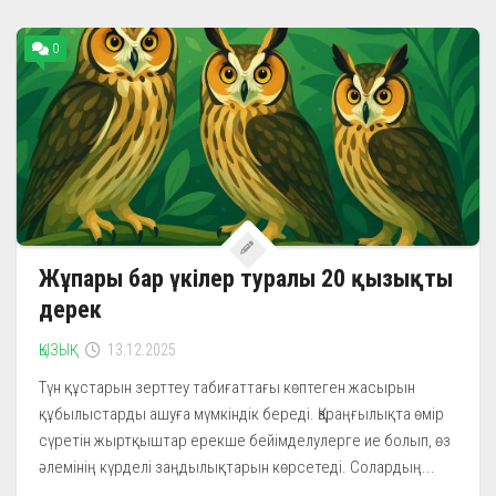
0
Жұпары бар үкілер туралы 20 қызықты
дерек
ҚЫЗЫҚ
13.12.2025
Түн құстарын зерттеу табиғаттағы көптеген жасырын
құбылыстарды ашуға мүмкіндік береді. Қараңғылықта өмір
сүретін жыртқыштар ерекше бейімделулерге ие болып, өз
әлемінің күрделі заңдылықтарын көрсетеді. Солардың...