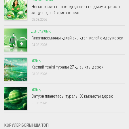
ПСИХОЛОГИЯ
Негізгі қажеттіліктерді қанағаттандыру стрессті
жеңуге қалай көмектеседі
05.08.2026
ДЕНСАУЛЫҚ
Гипогликемияны қалай анықтап, қалай емдеу керек
04.08.2026
ҚЫЗЫҚ
Каспий теңізі туралы 27 қызықты дерек
03.08.2026
ҚЫЗЫҚ
Сатурн планетасы туралы 30 қызықты дерек
01.08.2026
КӨРУЛЕР БОЙЫНША ТОП