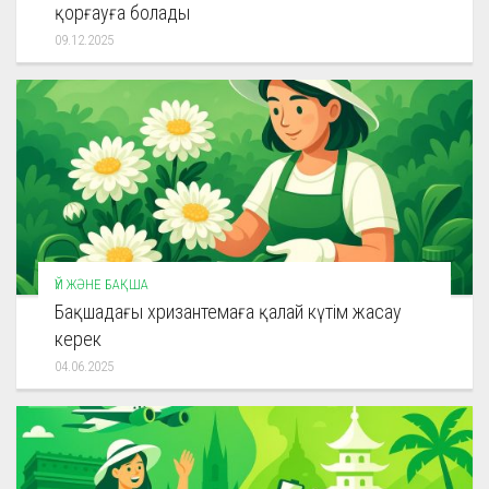
қорғауға болады
09.12.2025
ҮЙ ЖӘНЕ БАҚША
Бақшадағы хризантемаға қалай күтім жасау
керек
04.06.2025