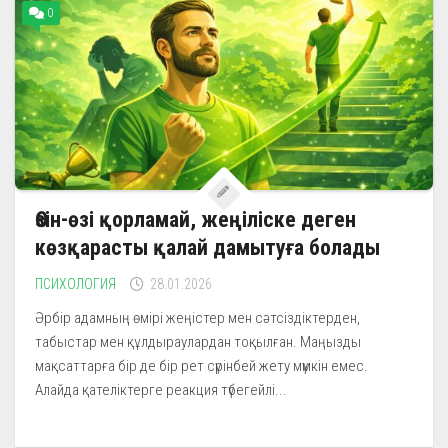
0
Өзін-өзі қорламай, жеңіліске деген
көзқарасты қалай дамытуға болады
ПСИХОЛОГИЯ
28.01.2026
Әрбір адамның өмірі жеңістер мен сәтсіздіктерден,
табыстар мен құлдыраулардан тоқылған. Маңызды
мақсаттарға бір де бір рет сүрінбей жету мүмкін емес.
Алайда қателіктерге реакция түбегейлі...