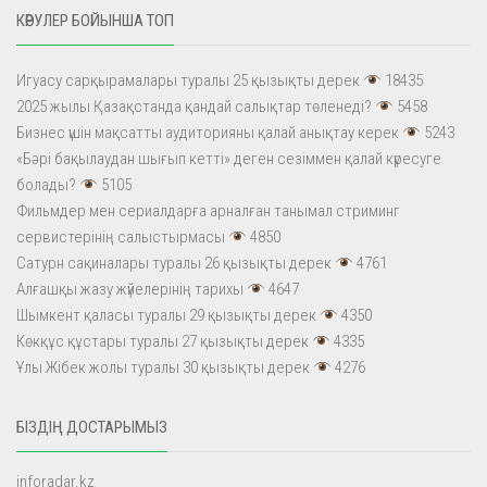
КӨРУЛЕР БОЙЫНША ТОП
Игуасу сарқырамалары туралы 25 қызықты дерек
18435
2025 жылы Қазақстанда қандай салықтар төленеді?
5458
Бизнес үшін мақсатты аудиторияны қалай анықтау керек
5243
«Бәрі бақылаудан шығып кетті» деген сезіммен қалай күресуге
болады?
5105
Фильмдер мен сериалдарға арналған танымал стриминг
сервистерінің салыстырмасы
4850
Сатурн сақиналары туралы 26 қызықты дерек
4761
Алғашқы жазу жүйелерінің тарихы
4647
Шымкент қаласы туралы 29 қызықты дерек
4350
Көкқұс құстары туралы 27 қызықты дерек
4335
Ұлы Жібек жолы туралы 30 қызықты дерек
4276
БІЗДІҢ ДОСТАРЫМЫЗ
inforadar.kz