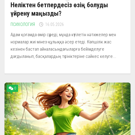
Неліктен бетпердесіз өзің болуды
үйрену маңызды?
ПСИХОЛОГИЯ
16.05.2026
Адам қоғамда өмір сүреді, мұнда күтілетін нәтижелер мен
нормалар жиі мінез-құлыққа әсер етеді. Көпшілік жас
кезінен бастап айналасындағыларға бейімделуге
дағдыланып, басқалардың түсініктеріне сәйкес келуге...
0