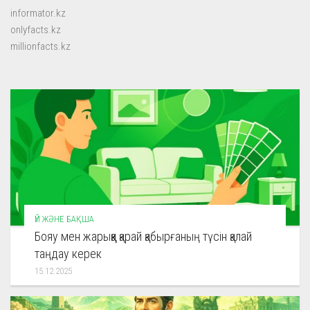
informator.kz
onlyfacts.kz
millionfacts.kz
ҮЙ ЖӘНЕ БАҚША
Бояу мен жарыққа қарай қабырғаның түсін қалай
таңдау керек
15.12.2025