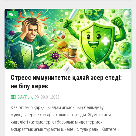
0
Стресс иммунитетке қалай әсер етеді:
не білу керек
ДЕНСАУЛЫҚ
09.01.2026
Қазіргі өмір қарқыны адам ағзасының бейімделу
мүмкіндіктеріне жоғары талаптар қояды. Жұмыстағы
күнделікті жүктемелер, отбасылық міндеттер мен
ақпараттық ағын тұрақты шиеленіс тудырады. Көптеген