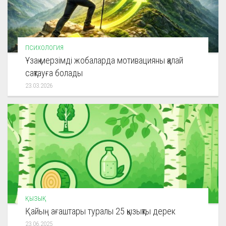
ПСИХОЛОГИЯ
Ұзақ мерзімді жобаларда мотивацияны қалай
сақтауға болады
23.03.2026
ҚЫЗЫҚ
Қайың ағаштары туралы 25 қызықты дерек
23.06.2025