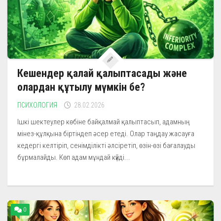
Кешендер қалай қалыптасады және
олардан құтылу мүмкін бе?
ПСИХОЛОГИЯ
28.02.2026
Ішкі шектеулер көбіне байқалмай қалыптасып, адамның
мінез-құлқына біртіндеп әсер етеді. Олар таңдау жасауға
кедергі келтіріп, сенімділікті әлсіретіп, өзін-өзі бағалауды
бұрмалайды. Көп адам мұндай күйді...
0