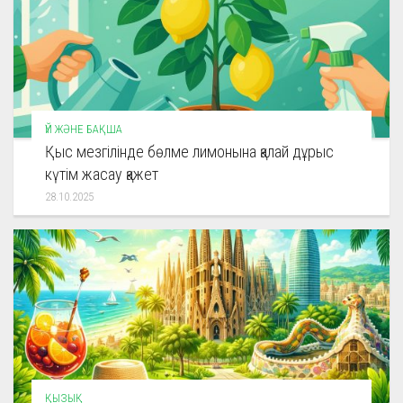
ҮЙ ЖӘНЕ БАҚША
Қыс мезгілінде бөлме лимонына қалай дұрыс
күтім жасау қажет
28.10.2025
ҚЫЗЫҚ