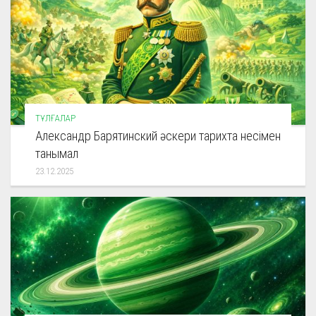
ТҰЛҒАЛАР
Александр Барятинский әскери тарихта несімен
танымал
23.12.2025