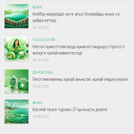
ҚЫЗЫҚ
Кейбір көлдерде неге ағыс болмайды және су
қайда кетеді
06.08.2026
ПСИХОЛОГИЯ
Негізгі қажеттіліктерді қанағаттандыру стрессті
жеңуге қалай көмектеседі
05.08.2026
ДЕНСАУЛЫҚ
Гипогликемияны қалай анықтап, қалай емдеу керек
04.08.2026
ҚЫЗЫҚ
Каспий теңізі туралы 27 қызықты дерек
03.08.2026