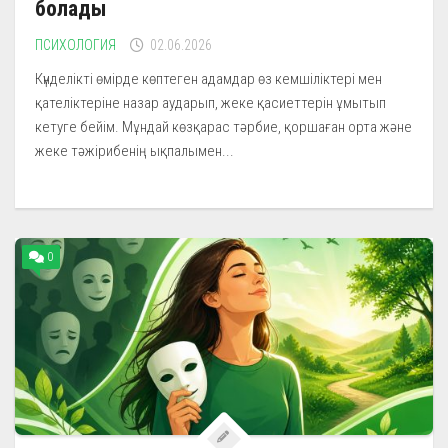
болады
ПСИХОЛОГИЯ
02.06.2026
Күнделікті өмірде көптеген адамдар өз кемшіліктері мен
қателіктеріне назар аударып, жеке қасиеттерін ұмытып
кетуге бейім. Мұндай көзқарас тәрбие, қоршаған орта және
жеке тәжірибенің ықпалымен...
0