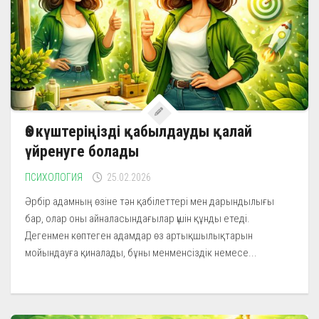
Өз күштеріңізді қабылдауды қалай
үйренуге болады
ПСИХОЛОГИЯ
25.02.2026
Әрбір адамның өзіне тән қабілеттері мен дарындылығы
бар, олар оны айналасындағылар үшін құнды етеді.
Дегенмен көптеген адамдар өз артықшылықтарын
мойындауға қиналады, бұны менменсіздік немесе...