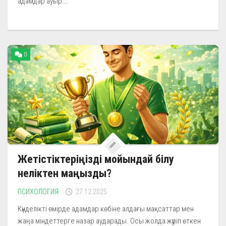
адамдар ауыр...
0
Жетістіктеріңізді мойындай білу
неліктен маңызды?
ПСИХОЛОГИЯ
27.12.2025
Күнделікті өмірде адамдар көбіне алдағы мақсаттар мен
жаңа міндеттерге назар аударады. Осы жолда жүріп өткен