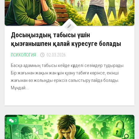
Досыңыздың табысы үшін
қызғанышпен қалай күресуге болады
ПСИХОЛОГИЯ
02.03.2026
Басқа адамның табысы кейде күрделі сезімдер тудырады.
Бір жағынан жақын жан үшін қуану табиғи көрінсе, екінші
жағынан өз жолыңды еріксіз салыстыру пайда болады.
Мұндай...
0