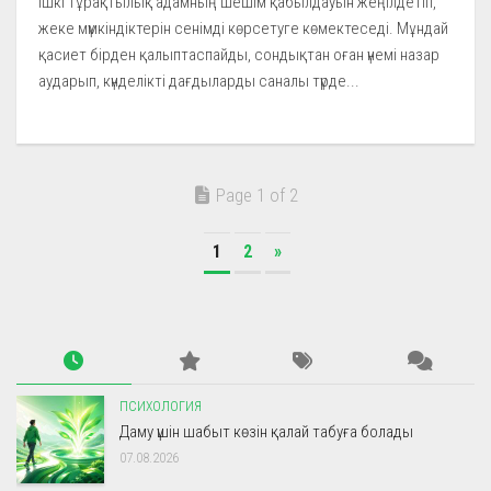
Ішкі тұрақтылық адамның шешім қабылдауын жеңілдетіп,
жеке мүмкіндіктерін сенімді көрсетуге көмектеседі. Мұндай
қасиет бірден қалыптаспайды, сондықтан оған үнемі назар
аударып, күнделікті дағдыларды саналы түрде...
Page 1 of 2
1
2
»
ПСИХОЛОГИЯ
Даму үшін шабыт көзін қалай табуға болады
07.08.2026