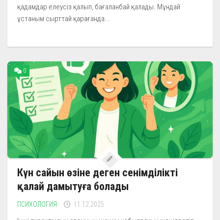
қадамдар елеусіз қалып, бағаланбай қалады. Мұндай
ұстаным сырттай қарағанда...
0
Күн сайын өзіне деген сенімділікті
қалай дамытуға болады
ПСИХОЛОГИЯ
11.12.2025