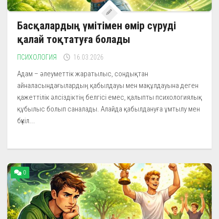
Басқалардың үмітімен өмір сүруді
қалай тоқтатуға болады
ПСИХОЛОГИЯ
16.03.2026
Адам – әлеуметтік жаратылыс, сондықтан
айналасындағылардың қабылдауы мен мақұлдауына деген
қажеттілік әлсіздіктің белгісі емес, қалыпты психологиялық
құбылыс болып саналады. Алайда қабылдануға ұмтылу мен
бүкіл...
0