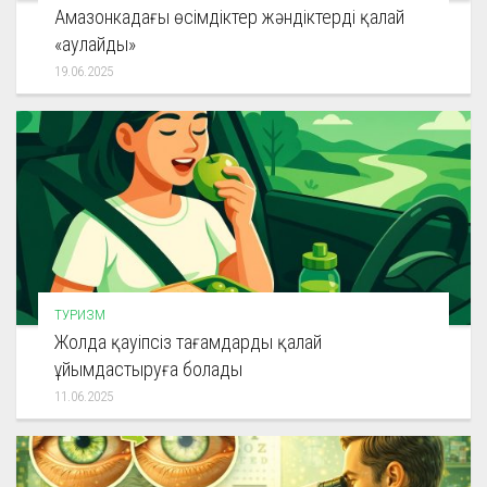
Амазонкадағы өсімдіктер жәндіктерді қалай
«аулайды»
19.06.2025
ТУРИЗМ
Жолда қауіпсіз тағамдарды қалай
ұйымдастыруға болады
11.06.2025