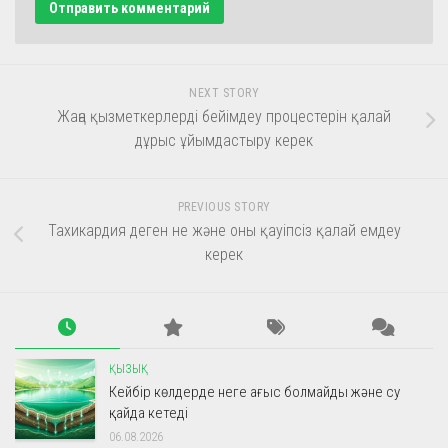
NEXT STORY
Жаңа қызметкерлерді бейімдеу процестерін қалай
дұрыс ұйымдастыру керек
PREVIOUS STORY
Тахикардия деген не және оны қауіпсіз қалай емдеу
керек
ҚЫЗЫҚ
Кейбір көлдерде неге ағыс болмайды және су
қайда кетеді
06.08.2026