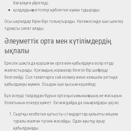
бағалауға үйретеді;
қолдаудың жетіспеуі қабілетке күмән тудырады.
Осы ықпалдар бірін-бірі толықтырады. Нәтижесінде ішкі шектеу
тұрақты сипат алады.
Әлеуметтік орта мен күтілімдердің
ықпалы
Ересек шақта да қоршаған орта өзін қабылдауға әсер етуді
жалғастырады. Қоғамдық нормалар белгілі бір шеңберді
белгілейді. Сол талаптарға сай келмеу жеке кемшілік ретінде
қабылдануы мүмкін. Осыдан ішкі қысым күшейеді.
Бұл әсерді талдаудан бұрын орта қысымының ашық не жасырын
болатынын ескеру қажет. Екі жағдайда да оның салдары ұқсас.
Сыртқы келбетке қатысты стандарттар қалыпты өлшем
туралы жалған түсінік жасайды. Одан ауытқу ауыр
қабылданады.