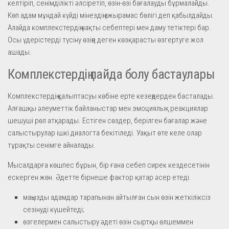
келтіріп, сенімділікті әлсіретіп, өзін-өзі бағалауды бұрмалайды.
Көп адам мұндай күйді мінездің ажырамас бөлігі деп қабылдайды.
Алайда комплекстердің нақты себептері мен даму тетіктері бар.
Осы үдерістерді түсіну өзіңе деген көзқарасты өзгертуге жол
ашады.
Комплекстердің пайда болу бастаулары
Комплекстердің қалыптасуы көбіне ерте кезеңдерден басталады.
Алғашқы әлеуметтік байланыстар мен эмоциялық реакциялар
шешуші рөл атқарады. Естіген сөздер, берілген бағалар және
салыстырулар ішкі диалогта бекітіледі. Уақыт өте келе олар
тұрақты сенімге айналады.
Мысалдарға көшпес бұрын, бір ғана себеп сирек кездесетінін
ескерген жөн. Әдетте бірнеше фактор қатар әсер етеді.
маңызды адамдар тарапынан айтылған сын өзін жеткіліксіз
сезінуді күшейтеді;
өзгелермен салыстыру әдеті өзін сыртқы өлшеммен