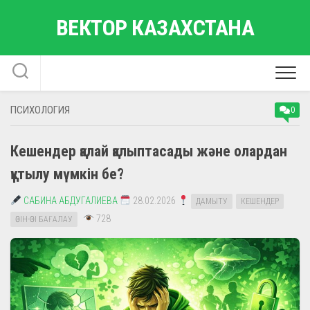
Skip
ВЕКТОР КАЗАХСТАНА
to
content
ПСИХОЛОГИЯ
0
Кешендер қалай қалыптасады және олардан
құтылу мүмкін бе?
САБИНА АБДУГАЛИЕВА
28.02.2026
ДАМЫТУ
КЕШЕНДЕР
728
ӨЗІН-ӨЗІ БАҒАЛАУ