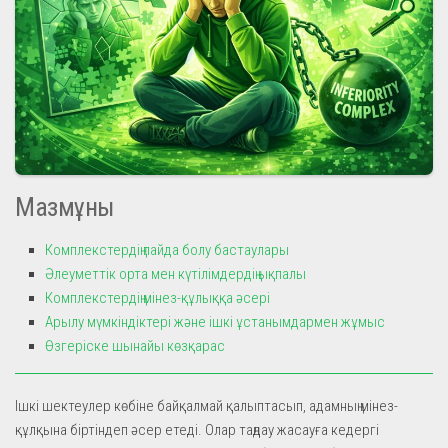
Мазмұны
Комплекстердің пайда болу бастаулары
Әлеуметтік орта мен күтілімдердің ықпалы
Комплекстердің мінез-құлыққа әсері
Арылу мүмкіндіктері және ішкі ұстанымдармен жұмыс
Өзгеріске шынайы көзқарас
Ішкі шектеулер көбіне байқалмай қалыптасып, адамның мінез-
құлқына біртіндеп әсер етеді. Олар таңдау жасауға кедергі