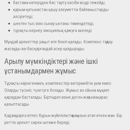
бастама көтеруден бас тарту кәсіби өсуді тежейді;
қарым-қатынастан қашу әлеуметтік байланыстарды
әлсіретеді;
шектен тыс өзін сынау ынтаны төмендетеді;
тұрақты кернеу эмоциялық қажуға әкеледі.
Мұндай әрекеттер уақыт өте бекіп қалады. Комплекс таңдау
жасауды өзі басқарғандай әсер қалдырады.
Арылу мүмкіндіктері және ішкі
ұстанымдармен жұмыс
Тұрақты көрінгенімен, комплекстер өзгермейтін үкім емес.
Оларды түсініп, түзетуге болады. Жұмыс өз ойына мұқият
қараудан басталады. Біртіндеп өзіне деген жаңа көзқарас
қалыптасады.
Қадамдарға өтпес бұрын жүйеліліктің маңызын атап өткен жөн. Бір
реттік әрекет сирек нәтиже береді.