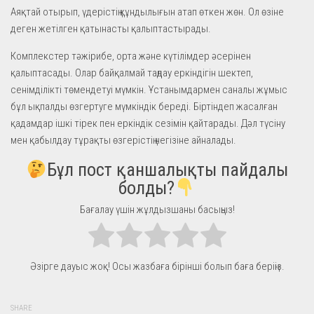
Аяқтай отырып, үдерістің құндылығын атап өткен жөн. Ол өзіне
деген жетілген қатынасты қалыптастырады.
Комплекстер тәжірибе, орта және күтілімдер әсерінен
қалыптасады. Олар байқалмай таңдау еркіндігін шектеп,
сенімділікті төмендетуі мүмкін. Ұстанымдармен саналы жұмыс
бұл ықпалды өзгертуге мүмкіндік береді. Біртіндеп жасалған
қадамдар ішкі тірек пен еркіндік сезімін қайтарады. Дәл түсіну
мен қабылдау тұрақты өзгерістің негізіне айналады.
Бұл пост қаншалықты пайдалы
болды?
Бағалау үшін жұлдызшаны басыңыз!
Әзірге дауыс жоқ! Осы жазбаға бірінші болып баға беріңіз.
SHARE