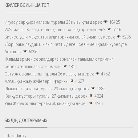
КӨРУЛЕР БОЙЫНША ТОП
Игуасу сарқырамалары туралы 25 қызықты дерек
18425
2025 жылы Қазақстанда қандай салықтар төленеді?
5446
Бизнес үшін мақсатты аудиторияны қалай анықтау керек
5235
«Бәрі бақылаудан шығып кетті» деген сезіммен қалай күресуге
болады?
5096
Фильмдер мен сериалдарға арналған танымал стриминг
сервистерінің салыстырмасы
4841
Сатурн сақиналары туралы 26 қызықты дерек
4752
Алғашқы жазу жүйелерінің тарихы
4627
Шымкент қаласы туралы 29 қызықты дерек
4335
Көкқұс құстары туралы 27 қызықты дерек
4324
Ұлы Жібек жолы туралы 30 қызықты дерек
4261
БІЗДІҢ ДОСТАРЫМЫЗ
inforadar.kz