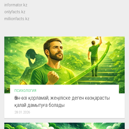
informator.kz
onlyfacts.kz
millionfacts.kz
ПСИХОЛОГИЯ
Өзін-өзі қорламай, жеңіліске деген көзқарасты
қалай дамытуға болады
28.01.2026