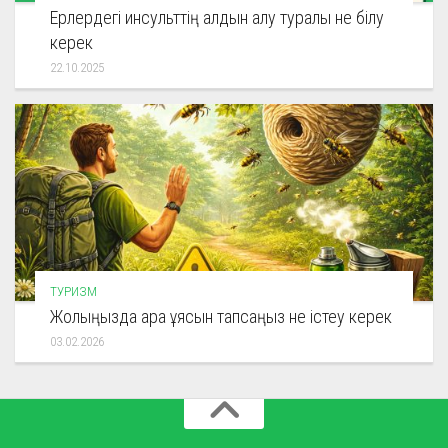
Ерлердегі инсульттің алдын алу туралы не білу
керек
22.10.2025
ТУРИЗМ
Жолыңызда ара ұясын тапсаңыз не істеу керек
03.02.2026