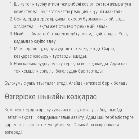
Шығу тегін түсіну өткен тәжірибені қазіргі сәттен ажыратуға
көмектеседі. Бұл автоматты реакцияның күшін азайтады.
Сенімдерді дерек арқылы тексеру бұрмаланған ойларды
әлсіретеді. Нақты жетістіктер тірекке айналады.
Ыңғайлы аймақты біртіндеп кеңейту сенімді қайтарады. Ұсақ
қадамдар қауіпсіздеу.
Мамандардың қолдауы үдерісті жеделдетеді. Сыртқы
көзқарас жасырын тұстарды ашады.
Өзін қабылдауды дамыту тұрақты негіз қалайды. Адам өзін
тек кемшілік арқылы бағалаудан бас тартады.
Бұл жұмыс уақытты талап етеді. Алайда нәтижесі берік болады.
Өзгеріске шынайы көзқарас
Комплекстерден арылу күмәннің толық жоғалуын білдірмейді.
Негізгі мақсат – олардың ықпалын азайту. Адам ішкі тербелістерге
қарамастан әрекет етуді үйренеді. Осылайша өмір сапасы
өзгереді.