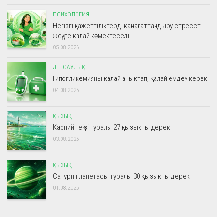
ПСИХОЛОГИЯ
Негізгі қажеттіліктерді қанағаттандыру стрессті
жеңуге қалай көмектеседі
05.08.2026
ДЕНСАУЛЫҚ
Гипогликемияны қалай анықтап, қалай емдеу керек
04.08.2026
ҚЫЗЫҚ
Каспий теңізі туралы 27 қызықты дерек
03.08.2026
ҚЫЗЫҚ
Сатурн планетасы туралы 30 қызықты дерек
01.08.2026