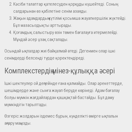
Кәсіби талаптар қателесуден қорқуды күшейтеді. Соның
салдарынан өз қабілетіне сенім азаяды.
Жақын адамдардың күтілімі қосымша жауапкершілік жүктейді.
Бұл мазасыздықты арттырады.
Қоғамдық салыстыру өзін төмен бағалауға итермелейді.
Мұндай әсер ұзақ сақталады.
Осындай ықпалдар жиі байқалмай өтеді. Дегенмен олар ішкі
сенімдерді белсенді түрде қоректендіреді.
Комплекстердің мінез-құлыққа әсері
Ішкі шектеулер ой деңгейінде ғана қалмайды. Олар әрекеттерде,
шешімдерде және сынға жауап беруде көрінеді. Адам бағалау
болуы мүмкін жағдайлардан қашқақтай бастайды. Бұл даму
мүмкіндігін тарылтады.
Өзгеріс жолдарын іздемес бұрын, күнделікті өмірге ықпалын
аңғару маңызды.