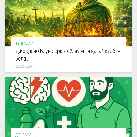
ТҰЛҒАЛАР
Джордано Бруно еркін ойлау үшін қалай құрбан
болды
22.02.2026
ДЕНСАУЛЫҚ