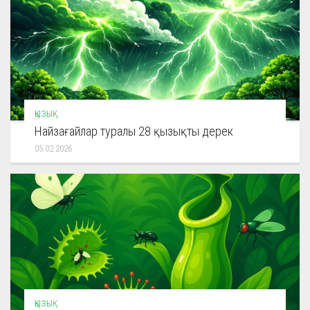
ҚЫЗЫҚ
Найзағайлар туралы 28 қызықты дерек
05.02.2026
ҚЫЗЫҚ