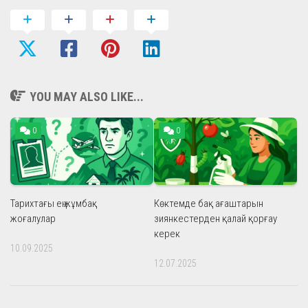
YOU MAY ALSO LIKE...
0
0
Тарихтағы ең жұмбақ
Көктемде бақ ағаштарын
жоғалулар
зиянкестерден қалай қорғау
керек
10.09.2025
12.07.2025