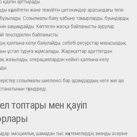
р қаупін арттырады.
ды күшейтетін және тежейтін цитокиндер арасындағы тепе-
 бұзылады. Созылмалы баяу қабыну тамырларды, буындарды,
тінін зақымдайды. Көптеген жасқа байланысты аурулар
й теңсіздікпен байланысты.
дің қалпына келуі баяулайды, себебі ресурстар мазасыздық
ын ұстап тұруға жұмсалады. Жарақаттар әдеттегіден
ақ жазылады, операциялардан кейінгі қалпына келу
ады.
герістер созылмалы шиеленісі бар адамдардың неге жиі әрі
танатынын түсіндіреді.
ел топтары мен қауіп
орлары
мдар эмоциялық шамадан тыс жүктемелердің зиянды әсеріне