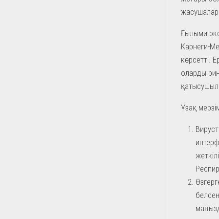
жасушалар 
Ғылыми экс
Карнеги-Ме
көрсетті. 
оларды ри
қатысушыла
Ұзақ мерзі
Вируст
интерф
жеткіл
Респир
Өзгерг
белсен
маңызд