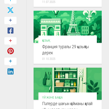
11.07.2025
ҚЫЗЫҚ
Франция туралы 29 қызықты
дерек
01.10.2025
ҮЙ ЖӘНЕ БАҚША
Пәтерде шағын қойманы қалай