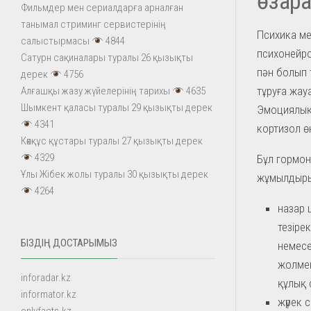
өзара
Фильмдер мен сериалдарға арналған
танымал стриминг сервистерінің
Психика ме
салыстырмасы
4844
психонейро
Сатурн сақиналары туралы 26 қызықты
пән болып 
дерек
4756
тұруға жау
Алғашқы жазу жүйелерінің тарихы
4635
Шымкент қаласы туралы 29 қызықты дерек
Эмоциялық 
4341
кортизол өн
Көкқұс құстары туралы 27 қызықты дерек
4329
Бұл гормон
Ұлы Жібек жолы туралы 30 қызықты дерек
жұмылдыры
4264
назар 
тезіре
БІЗДІҢ ДОСТАРЫМЫЗ
немесе
жолмен
inforadar.kz
құлық 
informator.kz
жүрек 