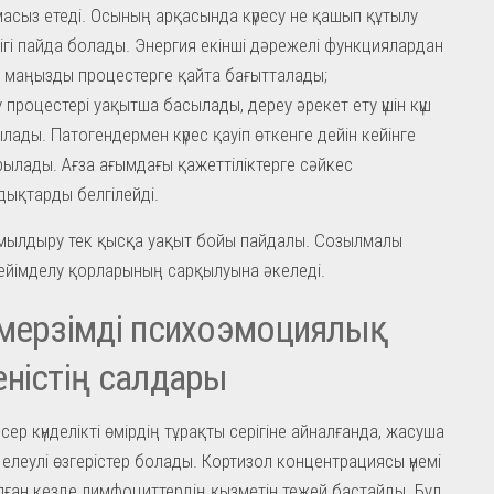
асыз етеді. Осының арқасында күресу не қашып құтылу
дігі пайда болады. Энергия екінші дәрежелі функциялардан
к маңызды процестерге қайта бағытталады;
 процестері уақытша басылады, дереу әрекет ету үшін күш
лады. Патогендермен күрес қауіп өткенге дейін кейінге
ылады. Ағза ағымдағы қажеттіліктерге сәйкес
ықтарды белгілейді.
мылдыру тек қысқа уақыт бойы пайдалы. Созылмалы
ейімделу қорларының сарқылуына әкеледі.
мерзімді психоэмоциялық
ністің салдары
сер күнделікті өмірдің тұрақты серігіне айналғанда, жасуша
 елеулі өзгерістер болады. Кортизол концентрациясы үнемі
ған кезде лимфоциттердің қызметін тежей бастайды. Бұл