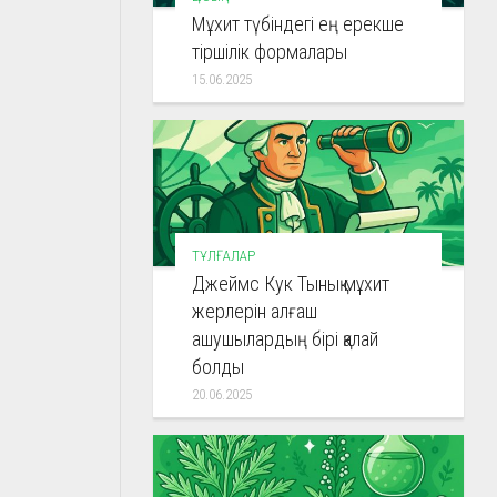
Мұхит түбіндегі ең ерекше
тіршілік формалары
15.06.2025
ТҰЛҒАЛАР
Джеймс Кук Тынық мұхит
жерлерін алғаш
ашушылардың бірі қалай
болды
20.06.2025