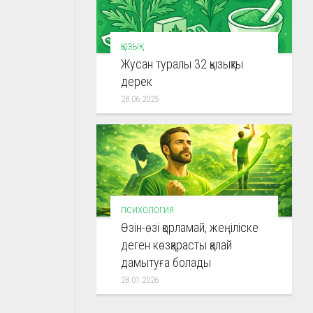
ҚЫЗЫҚ
Жусан туралы 32 қызықты
дерек
28.06.2025
ПСИХОЛОГИЯ
Өзін-өзі қорламай, жеңіліске
деген көзқарасты қалай
дамытуға болады
28.01.2026