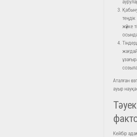
аурула
Қабыну
теңдік
жүйке 
осында
Тіндер
жағдай
ұзағыр
созыл
Аталған өз
ауыр науқас
Тәуек
факт
Кейбір ада