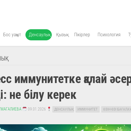
Бос уақыт
Денсаулық
Қызық
Пікірлер
Психология
Т
ЫҚ
сс иммунитетке қалай әсе
і: не білу керек
УМАГАЛИЕВА
09.01.2026
ДЕНСАУЛЫҚ
ИММУНИТЕТ
ӨЗІН-ӨЗІ БАҒАЛА