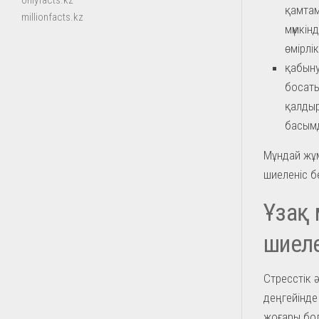
onlyfacts.kz
қамтам
millionfacts.kz
мүмкін
өмірлі
қабыну
босаты
қалдыр
басымд
Мұндай жұ
шиеленіс б
Ұзақ 
шиеле
Стресстік ә
деңгейінде
жоғары бол