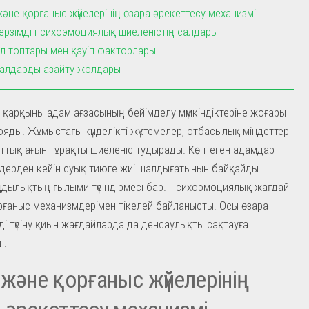
және қорғаныс жүйелерінің өзара әрекеттесу механизмі
ерзімді психоэмоциялық шиеленістің салдары
л топтары мен қауіп факторлары
салдарды азайту жолдары
ір қарқыны адам ағзасының бейімделу мүмкіндіктеріне жоғары
ояды. Жұмыстағы күнделікті жүктемелер, отбасылық міндеттер
ттық ағын тұрақты шиеленіс тудырады. Көптеген адамдар
дерден кейін суық тиюге жиі шалдығатынын байқайды.
дылықтың ғылыми түсіндірмесі бар. Психоэмоциялық жағдай
рғаныс механизмдерімен тікелей байланысты. Осы өзара
ді түсіну қиын жағдайларда да денсаулықты сақтауға
і.
 және қорғаныс жүйелерінің