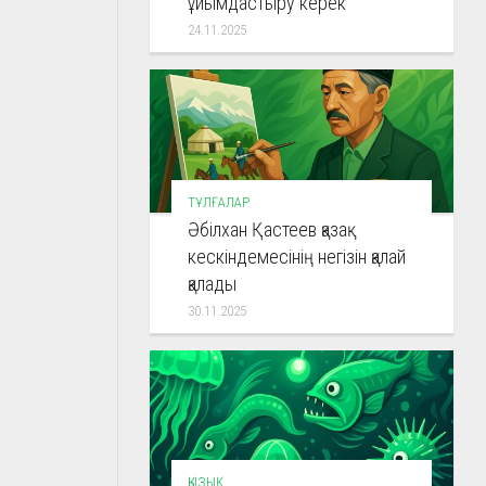
ұйымдастыру керек
24.11.2025
ТҰЛҒАЛАР
Әбілхан Қастеев қазақ
кескіндемесінің негізін қалай
қалады
30.11.2025
ҚЫЗЫҚ