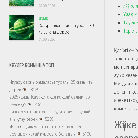
Жүйке 
03.08.2026
Ұзақ м
ҚЫЗЫҚ
Тәуеке
Сатурн планетасы туралы 30
Теріс 
қызықты дерек
01.08.2026
Қазіргі өм
талаптар қ
КӨРУЛЕР БОЙЫНША ТОП
мен ақпара
ауыр кезең
Игуасу сарқырамалары туралы 25 қызықты
Мұндай заң
дерек
18429
дененің қо
2025 жылы Қазақстанда қандай салықтар
әрекеттесу
төленеді?
5454
көмектесед
Бизнес үшін мақсатты аудиторияны қалай
анықтау керек
5239
Жүйке
«Бәрі бақылаудан шығып кетті» деген
сезіммен қалай күресуге болады?
5100