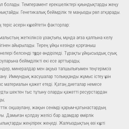
л болады. Темперамент ерекшеліктері қиындықтарды жеңу
анықтайды. Генетикалық бейімділік те маңызды рөл атқарады.
 теріс әсерін күшейтетін факторлар:
демалыстың жеткіліксіз ұзақтығы, мұнда ағза қалпына келу
дігінен айырылады. Терең ұйқы кезінде қорғаныш
нелері белсенді түрде өндіріледі. Тұрақты ұйқысыздық суық
руларына бейімділікті екі есе арттырады;
ндер, минералдар мен ақуыз тапшылығымен теңгерімсіз
ану. Иммундық жасушалар толыққанды жұмыс істеу үшін
с материалын қажет етеді. Қатаң диеталар немесе
дты шектен тыс тұтыну оларды қажетті ресурстардан
ы;
ттік оқшаулану, жақын сенімді қарым-қатынастардың
ы. Дамыған қолдау желісі бар адамдар өмірлік
лықтарды жеңілірек жеңеді. Жалғыздықтың өзі күшті