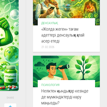
ДЕНСАУЛЫҚ
«Жолда жеген» тағам
әдеттері денсаулыққа қалай
әсер етеді
21.02.2026
ПСИХОЛОГИЯ
Неліктен қиындықтар кезінде
де мүмкіндіктерді көру
SHARE
маңызды?