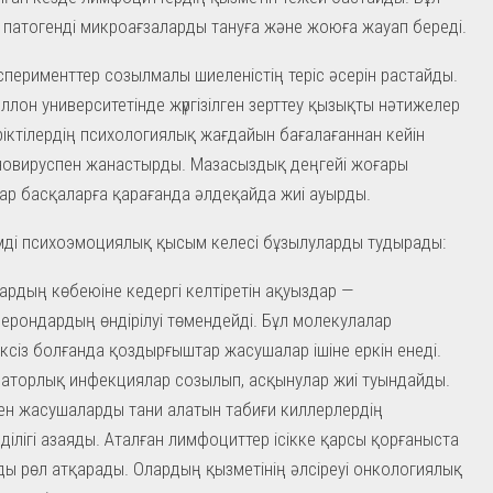
патогенді микроағзаларды тануға және жоюға жауап береді.
перименттер созылмалы шиеленістің теріс әсерін растайды.
ллон университетінде жүргізілген зерттеу қызықты нәтижелер
Еріктілердің психологиялық жағдайын бағалағаннан кейін
новируспен жанастырды. Мазасыздық деңгейі жоғары
р басқаларға қарағанда әлдеқайда жиі ауырды.
мді психоэмоциялық қысым келесі бұзылуларды тудырады:
ардың көбеюіне кедергі келтіретін ақуыздар —
ерондардың өндірілуі төмендейді. Бұл молекулалар
іксіз болғанда қоздырғыштар жасушалар ішіне еркін енеді.
аторлық инфекциялар созылып, асқынулар жиі туындайды.
ен жасушаларды тани алатын табиғи киллерлердің
ділігі азаяды. Аталған лимфоциттер ісікке қарсы қорғаныста
ы рөл атқарады. Олардың қызметінің әлсіреуі онкологиялық