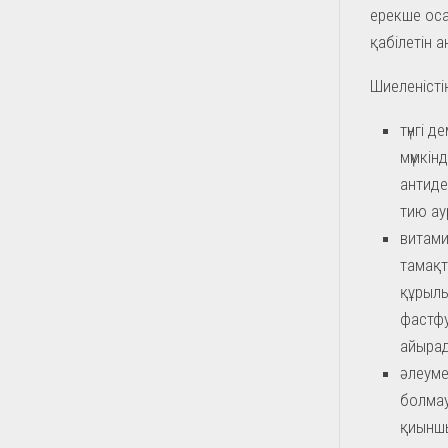
ерекше оса
қабілетін 
Шиеленістің
түнгі 
мүмкін
антиде
тию ау
витами
тамақт
құрылы
фастфу
айырад
әлеуме
болмау
қиыншы