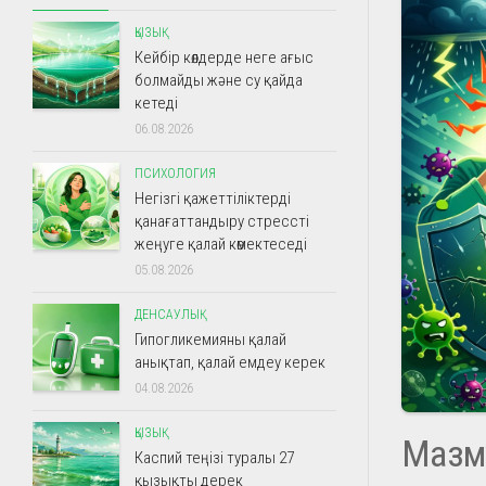
ҚЫЗЫҚ
Кейбір көлдерде неге ағыс
болмайды және су қайда
кетеді
06.08.2026
ПСИХОЛОГИЯ
Негізгі қажеттіліктерді
қанағаттандыру стрессті
жеңуге қалай көмектеседі
05.08.2026
ДЕНСАУЛЫҚ
Гипогликемияны қалай
анықтап, қалай емдеу керек
04.08.2026
ҚЫЗЫҚ
Мазм
Каспий теңізі туралы 27
қызықты дерек