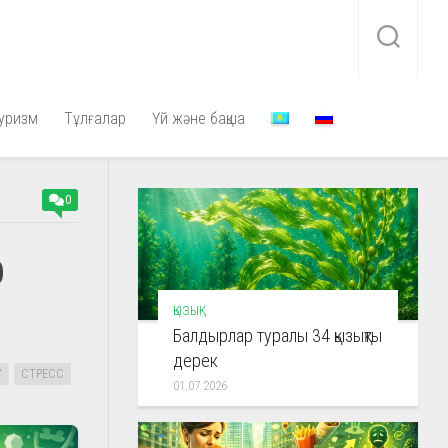
уризм
Тұлғалар
Үй және бақша
0
р
ҚЫЗЫҚ
Балдырлар туралы 34 қызықты
дерек
У
СТРЕСС
01.07.2026