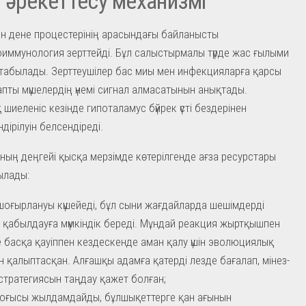
 әрекеттесу механизмі
н дене процестерінің арасындағы байланысты
иммунология зерттейді. Бұл салыстырмалы түрде жас ғылыми
табылады. Зерттеушілер бас миы мен инфекцияларға қарсы
апты мүшелердің үнемі сигнал алмасатынын анықтады.
шиеленіс кезінде гипоталамус бүйрек үсті бездерінен
дірілуін белсендіреді.
ның деңгейі қысқа мерзімде көтерілгенде ағза ресурстары
лады:
шоғырлануы күшейеді, бұл сыни жағдайларда шешімдерді
к қабылдауға мүмкіндік береді. Мұндай реакция жыртқышпен
 басқа қауіппен кездескенде аман қалу үшін эволюциялық
 қалыптасқан. Алғашқы адамға қатерді лезде бағалап, мінез-
стратегиясын таңдау қажет болған;
соғысы жылдамдайды, бұлшықеттерге қан ағынын