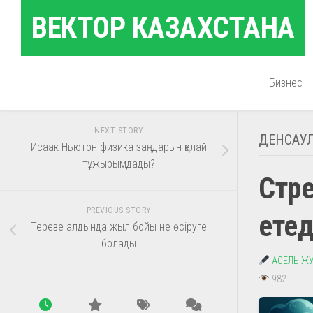
Skip
ВЕКТОР КАЗАХСТАНА
to
content
Бизнес
NEXT STORY
ДЕНСАУЛ
Исаак Ньютон физика заңдарын қалай
тұжырымдады?
Стре
PREVIOUS STORY
етед
Терезе алдында жыл бойы не өсіруге
болады
АСЕЛЬ Ж
982