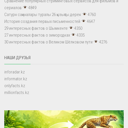
Сравнение популярных стриминговых сервисов для фильмов и
сериалов
4849
Сатурн сақиналары туралы 26 қызықты дерек
4760
История создания первых письменностей
4647
29 интересных фактов о Шымкенте
4350
27 интересных фактов о зимородках
4335
30 интересных фактов о Великом Шёлковом пути
4276
НАШИ ДРУЗЬЯ
inforadar.kz
informator.kz
onlyfacts.kz
millionfacts.kz