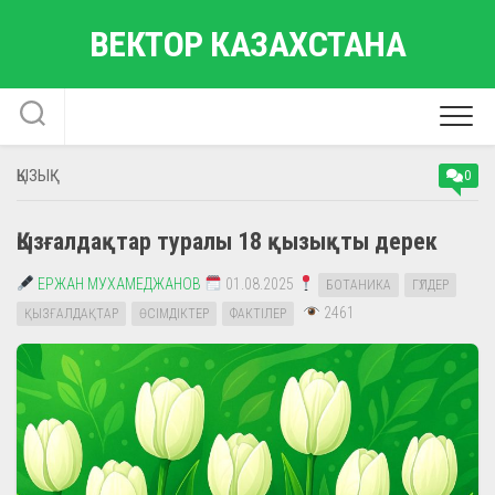
Skip
ВЕКТОР КАЗАХСТАНА
to
content
ҚЫЗЫҚ
0
Қызғалдақтар туралы 18 қызықты дерек
ЕРЖАН МУХАМЕДЖАНОВ
01.08.2025
БОТАНИКА
ГҮЛДЕР
2461
ҚЫЗҒАЛДАҚТАР
ӨСІМДІКТЕР
ФАКТІЛЕР