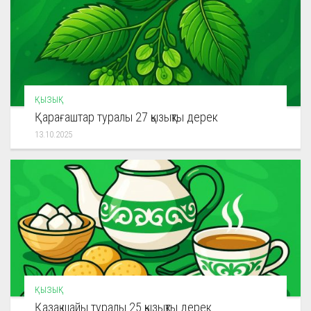
ҚЫЗЫҚ
Қарағаштар туралы 27 қызықты дерек
13.10.2025
ҚЫЗЫҚ
Қазақ шайы туралы 25 қызықты дерек