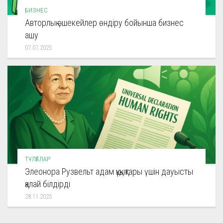
БИЗНЕС
Авторлық әшекейлер өндіру бойынша бизнес
ашу
07.07.2025
ТҰЛҒАЛАР
Элеонора Рузвельт адам құқықтары үшін дауысты
қалай білдірді
28.11.2025