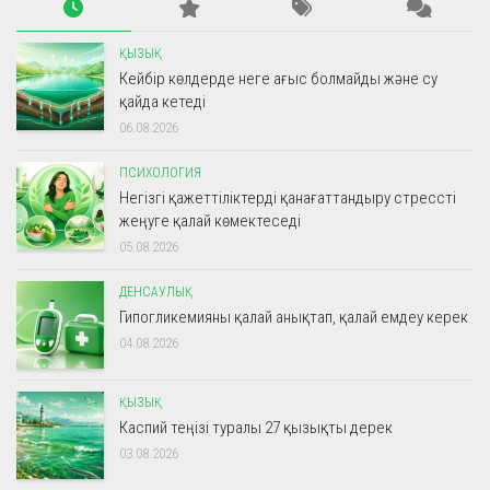
ҚЫЗЫҚ
Кейбір көлдерде неге ағыс болмайды және су
қайда кетеді
06.08.2026
ПСИХОЛОГИЯ
Негізгі қажеттіліктерді қанағаттандыру стрессті
жеңуге қалай көмектеседі
05.08.2026
ДЕНСАУЛЫҚ
Гипогликемияны қалай анықтап, қалай емдеу керек
04.08.2026
ҚЫЗЫҚ
Каспий теңізі туралы 27 қызықты дерек
03.08.2026