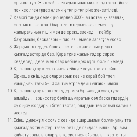
орында тұр. Жыл сайын ел аумағынан миллиардтаған түйнек
пен кесілген гүлдер әлемнің түкпір-түкпіріне жөнелтіледі.
Қазіргі таңда селекционерлер 3000-нан астам қызғалдақ
сортын шығарған. Олар тек түстерімен ғана емес, гүл
жапырағының пішінімен де ерекшеленеді – кейбірі
бахромалы, басқалары – пионға немесе лалагүлге ұқсас.
Жарқын түстерден бөлек, пастель және ашық реңкті
қызғалдақтар да бар. Қара түске жақын гүлдер сирек
кездеседі, дегенмен олар көбіне қою күлгін болып келеді.
Қызғалдақтар кесілгеннен кейін де өсуін тоқтатпайды.
Бірнеше күн ішінде олар жарық көзіне қарай бой түзеп,
ұзындығы тағы 5–10 сантиметрге дейін ұлғаюы мүмкін.
Қызғалдақтар нарцисс гүлдерімен бір вазада ұзақ тұра
алмайды. Нарцисстер бөліп шығаратын сөл басқа гүлдердің
су сіңіру жолдарын бітеп тастап, олардың тез солып қалуына
әкеледі.
Екінші дүниежүзілік соғыс кезінде ашаршылық болған уақытта
қызғалдақ түйнектері тағам ретінде пайдаланылды. Арнайы
қайнату арқылы олар улы қасиетінен айырылып, картопты