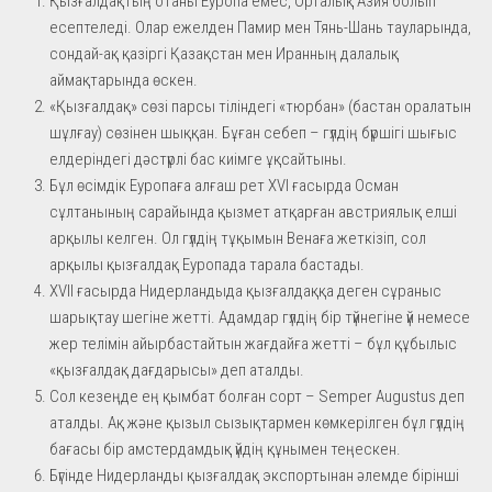
Қызғалдақтың отаны Еуропа емес, Орталық Азия болып
есептеледі. Олар ежелден Памир мен Тянь-Шань тауларында,
сондай-ақ қазіргі Қазақстан мен Иранның далалық
аймақтарында өскен.
«Қызғалдақ» сөзі парсы тіліндегі «тюрбан» (бастан оралатын
шұлғау) сөзінен шыққан. Бұған себеп – гүлдің бүршігі шығыс
елдеріндегі дәстүрлі бас киімге ұқсайтыны.
Бұл өсімдік Еуропаға алғаш рет XVI ғасырда Осман
сұлтанының сарайында қызмет атқарған австриялық елші
арқылы келген. Ол гүлдің тұқымын Венаға жеткізіп, сол
арқылы қызғалдақ Еуропада тарала бастады.
XVII ғасырда Нидерландыда қызғалдаққа деген сұраныс
шарықтау шегіне жетті. Адамдар гүлдің бір түйнегіне үй немесе
жер телімін айырбастайтын жағдайға жетті – бұл құбылыс
«қызғалдақ дағдарысы» деп аталды.
Сол кезеңде ең қымбат болған сорт – Semper Augustus деп
аталды. Ақ және қызыл сызықтармен көмкерілген бұл гүлдің
бағасы бір амстердамдық үйдің құнымен теңескен.
Бүгінде Нидерланды қызғалдақ экспортынан әлемде бірінші