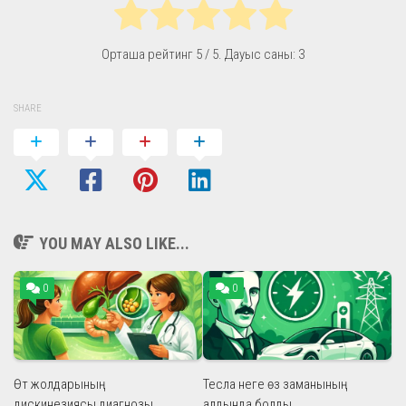
Орташа рейтинг
5
/ 5. Дауыс саны:
3
SHARE
YOU MAY ALSO LIKE...
0
0
Өт жолдарының
Тесла неге өз заманының
дискинезиясы диагнозы
алдында болды