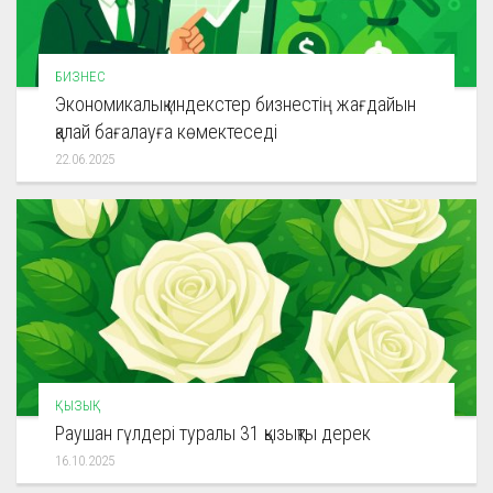
БИЗНЕС
Экономикалық индекстер бизнестің жағдайын
қалай бағалауға көмектеседі
22.06.2025
ҚЫЗЫҚ
Раушан гүлдері туралы 31 қызықты дерек
16.10.2025