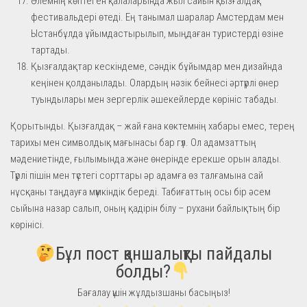
Әлемнің көптеген қалаларында жыл сайын қызғалдақ
фестивальдері өтеді. Ең танымал шаралар Амстердам мен
Ыстанбұлда ұйымдастырылып, мыңдаған туристерді өзіне
тартады.
Қызғалдақтар кескіндеме, сәндік бұйымдар мен дизайнда
кеңінен қолданылады. Олардың нәзік бейнесі әртүрлі өнер
туындылары мен зергерлік әшекейлерде көрініс табады.
Қорытынды. Қызғалдақ – жай ғана көктемнің хабары емес, терең
тарихы мен символдық мағынасы бар гүл. Ол адамзаттың
мәдениетінде, ғылымында және өнерінде ерекше орын алады.
Түрлі пішін мен түстегі сорттары әр адамға өз талғамына сай
нұсқаны таңдауға мүмкіндік береді. Табиғаттың осы бір әсем
сыйына назар салып, оның қадірін білу – рухани байлықтың бір
көрінісі.
Бұл пост қаншалықты пайдалы
болды?
Бағалау үшін жұлдызшаны басыңыз!