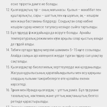
еске түсіретін дәмге ие болады.
Қызғалдақтың түсі – оның мағынасы. Қызыл – махаббат пен
құштарлықты, сары – шаттық пен күн шуағын, ақ – кешірім
мен жаңа бастаманы білдіреді. Сондықтан олар көбіне
кешірім сұрау немесе татуласу кезінде сыйға тартылады.
Бұл гүлдерді үй жағдайында да өсіруге болады. Арнайы
температуралық режим мен күтім арқылы олар қыстың өзінде
де гүлдей алады.
Табиғи ортада гүлдену мерзімі шамамен 5–15 күнге созылады.
Алайда салқын әрі көлеңкелі жерде тұрған гүлдер сәл ұзақтау
сақталады.
Қызғалдақтар биологиялық зерттеулерде жиі қолданылады.
Жасуша құрылысының қарапайымдылығы мен өсу қарқыны
олардың ғылыми тәжірибелерге өте қолайлы екенін
көрсетеді.
Түркия мен Иранда қызғалдақ – ұлттық рәміз. Бұл гүл рухани
тазалықтың, көктемнің және ұлттық мақтаныштың белгісі
ретінде қарастырылады.