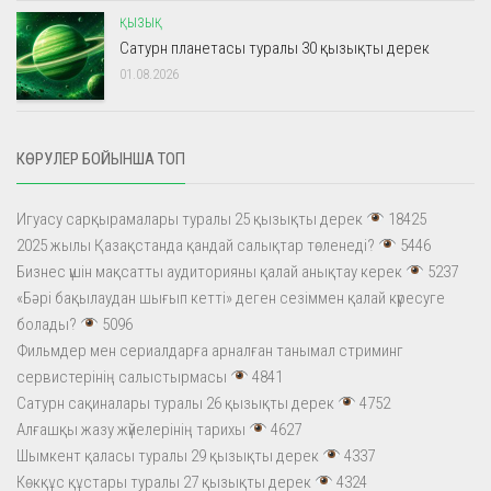
ҚЫЗЫҚ
Сатурн планетасы туралы 30 қызықты дерек
01.08.2026
КӨРУЛЕР БОЙЫНША ТОП
Игуасу сарқырамалары туралы 25 қызықты дерек
18425
2025 жылы Қазақстанда қандай салықтар төленеді?
5446
Бизнес үшін мақсатты аудиторияны қалай анықтау керек
5237
«Бәрі бақылаудан шығып кетті» деген сезіммен қалай күресуге
болады?
5096
Фильмдер мен сериалдарға арналған танымал стриминг
сервистерінің салыстырмасы
4841
Сатурн сақиналары туралы 26 қызықты дерек
4752
Алғашқы жазу жүйелерінің тарихы
4627
Шымкент қаласы туралы 29 қызықты дерек
4337
Көкқұс құстары туралы 27 қызықты дерек
4324