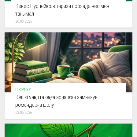
Кенес Нұрпейісов тарихи прозада несімен
танымал
20.05.2025
ПІКІРЛЕР
Кешкі уақытта оқуға арналған заманауи
романдарға шолу
03.05.2026