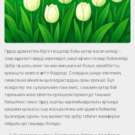
Гүлдер адамзатпен бірге ғасырлар бойы қатар жасап келеді –
олар күнделікті өмірді көркемдеп, көңіл-күй мен сезімді бейнелейді.
Әрбір гүл шоғы өзіне тән мән-мағынаға ие болып, махаббатты,
қуанышты немесе үмітті білдіреді. Солардың ішінде көктемнің
символына айналған қызғалдақтардың орны ерекше. Бұл
өсімдіктер тек сұлулығымен ғана емес, сонымен қатар бай
тарихымен және күтпеген ерекшеліктерімен де танымал.
Көпшілікке таныс гүлдің сыртқы қарапайымдылығы артында
қаншама қызықты сыр жасырылғаны көп адамға беймәлім.
Қызғалдақ туралы тың мәліметтер әрбір табиғат жанкүйеріне
пайдалы әрі танымды болады.