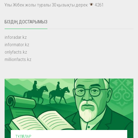
Ұлы Жібек жолы туралы 30 қызықты дерек
4261
БІЗДІҢ ДОСТАРЫМЫЗ
inforadar.kz
informator.kz
onlyfacts.kz
millionfacts.kz
ТҰЛҒАЛАР