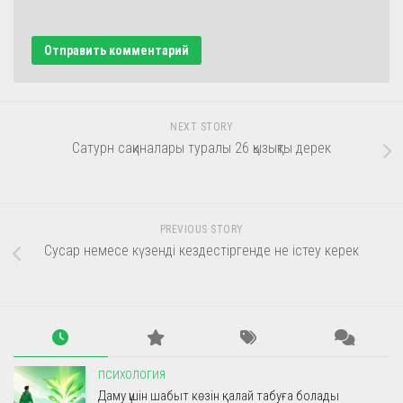
NEXT STORY
Сатурн сақиналары туралы 26 қызықты дерек
PREVIOUS STORY
Сусар немесе күзенді кездестіргенде не істеу керек
ПСИХОЛОГИЯ
Даму үшін шабыт көзін қалай табуға болады