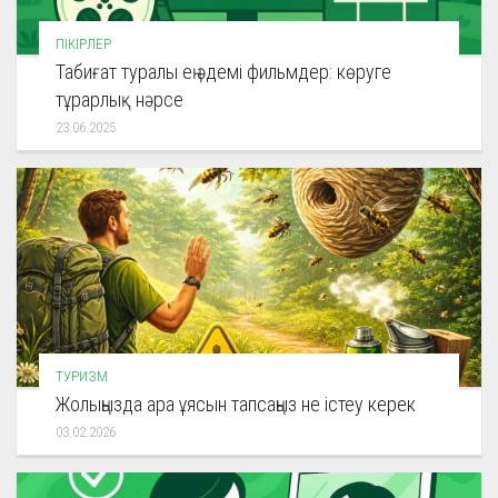
ПІКІРЛЕР
Табиғат туралы ең әдемі фильмдер: көруге
тұрарлық нәрсе
23.06.2025
ТУРИЗМ
Жолыңызда ара ұясын тапсаңыз не істеу керек
03.02.2026