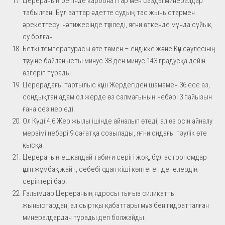
Церераның бетінде карбонаттар мен сазды минералдар
табылған. Бұл заттар әдетте судың тас жыныстармен
әрекеттесуі нәтижесінде түзіледі, яғни өткенде мұнда сұйық
су болған.
Беткі температурасы өте төмен – ендікке және Күн сәулесінің
түсуіне байланысты минус 38-ден минус 143 градусқа дейін
өзгеріп тұрады.
Церерадағы тартылыс күші Жердегіден шамамен 36 есе аз,
сондықтан адам ол жерде өз салмағының небәрі 3 пайызын
ғана сезінер еді.
Ол Күнді 4,6 Жер жылы ішінде айналып өтеді, ал өз осін айналу
мерзімі небәрі 9 сағатқа созылады, яғни ондағы тәулік өте
қысқа.
Церераның ешқандай табиғи серігі жоқ, бұл астрономдар
үшін жұмбақ жайт, себебі одан кіші көптеген денелердің
серіктері бар.
Ғалымдар Церераның ядросы тығыз силикатты
жыныстардан, ал сыртқы қабаттары мұз бен гидратталған
минералдардан тұрады деп болжайды.