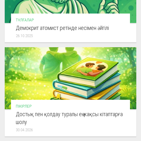
ТҰЛҒАЛАР
Демокрит атомист ретінде несімен әйгілі
26.10.2025
ПІКІРЛЕР
Достық пен қолдау туралы ең жақсы кітаптарға
шолу
30.04.2026