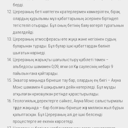
берді.
Церераның беті көптеген кратерлермен көмкерілген, бірақ
олардың құрылымы мұз қабаттарының әсерінен біртіндеп
тегістеліп отырады. Бұл оның бетінің баяу өзгеріп тұратынын
дәлелдейді.
Церераның атмосферасы өте жұқа және негізінен судың
буларынан тұрады. Бұл булар ішкі қабаттардан бөлініп
шығатын көрінеді.
Церераның жарықты шағылыстыру қабілеті төмен –
альбедосы шамамен 0,09, яғни ол Күн сәулесінің небәрі 9
пайызын ғана қайтарады.
Экватор маңында бірнеше тау бар, олардың ең биігі – Ахуна
Монс шамамен 4 шақырымға дейін көтеріледі. Бұл мұзды
атқылаған криовулкан ретінде қарастырылады.
Геологиялық деректерге сәйкес, Ахуна Монс салыстырмалы
түрде жақында – бар болғаны бірнеше жүз миллион жыл бұрын
қалыптасқан. Бұл Церераның әлі де ішкі белсенді
процестерге ие екенін көрсетеді.