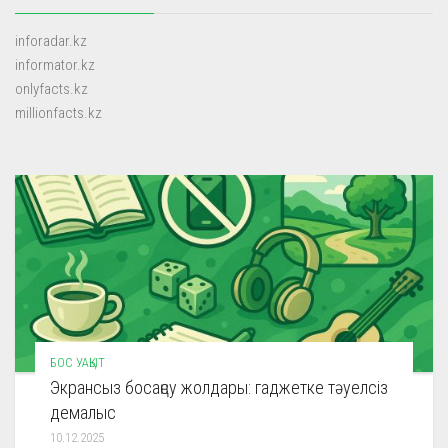
inforadar.kz
informator.kz
onlyfacts.kz
millionfacts.kz
БОС УАҚЫТ
Экрансыз босаңсу жолдары: гаджетке тәуелсіз
демалыс
10.12.2025