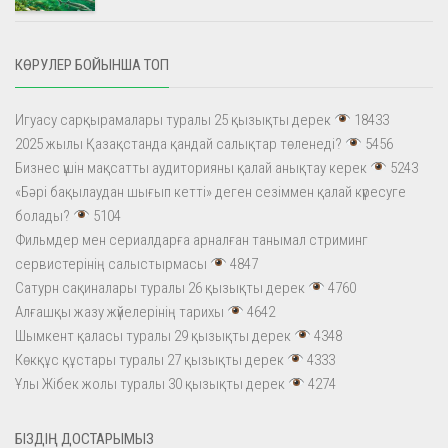
КӨРУЛЕР БОЙЫНША ТОП
Игуасу сарқырамалары туралы 25 қызықты дерек
18433
2025 жылы Қазақстанда қандай салықтар төленеді?
5456
Бизнес үшін мақсатты аудиторияны қалай анықтау керек
5243
«Бәрі бақылаудан шығып кетті» деген сезіммен қалай күресуге
болады?
5104
Фильмдер мен сериалдарға арналған танымал стриминг
сервистерінің салыстырмасы
4847
Сатурн сақиналары туралы 26 қызықты дерек
4760
Алғашқы жазу жүйелерінің тарихы
4642
Шымкент қаласы туралы 29 қызықты дерек
4348
Көкқұс құстары туралы 27 қызықты дерек
4333
Ұлы Жібек жолы туралы 30 қызықты дерек
4274
БІЗДІҢ ДОСТАРЫМЫЗ