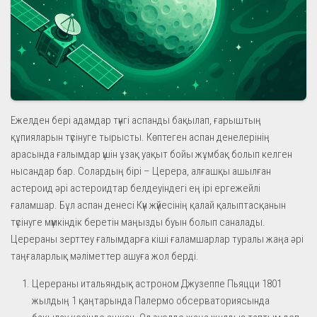
Ежелден бері адамдар түнгі аспанды бақылап, ғарыштың
құпияларын түсінуге тырысты. Көптеген аспан денелерінің
арасында ғалымдар үшін ұзақ уақыт бойы жұмбақ болып келген
нысандар бар. Солардың бірі – Церера, алғашқы ашылған
астероид әрі астероидтар белдеуіндегі ең ірі ергежейлі
ғаламшар. Бұл аспан денесі Күн жүйесінің қалай қалыптасқанын
түсінуге мүмкіндік беретін маңызды буын болып саналады.
Церераны зерттеу ғалымдарға кіші ғаламшарлар туралы жаңа әрі
таңғаларлық мәліметтер ашуға жол берді.
Церераны итальяндық астроном Джузеппе Пьяцци 1801
жылдың 1 қаңтарында Палермо обсерваториясында