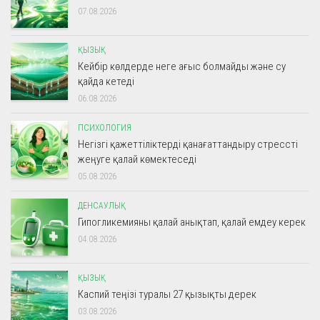
07.08.2026
ҚЫЗЫҚ
Кейбір көлдерде неге ағыс болмайды және су
қайда кетеді
06.08.2026
ПСИХОЛОГИЯ
Негізгі қажеттіліктерді қанағаттандыру стрессті
жеңуге қалай көмектеседі
05.08.2026
ДЕНСАУЛЫҚ
Гипогликемияны қалай анықтап, қалай емдеу керек
04.08.2026
ҚЫЗЫҚ
Каспий теңізі туралы 27 қызықты дерек
03.08.2026