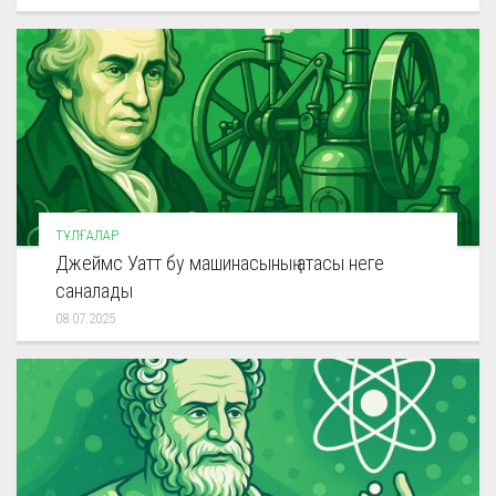
ТҰЛҒАЛАР
Джеймс Уатт бу машинасының атасы неге
саналады
08.07.2025