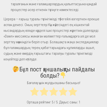
таралғанын және ғаламшарлардың қалыптасуына қандай
процестер әсер еткенін түсінуге көмектеседі.
Церера – ғарыш туралы түсінігімізді түбегейлі өзгерткен ерекше
аспан денесі. Оның зерттелуі Күн жүйесіндегі ең кішкентай
нысандардың өзінде күрделі ішкі процестер жүретінін дәлелдеді.
«Dawn» миссиясы жинаған мәліметтер ғалымдарға әлі де мол
зерттеу мүмкіндігін беріп отыр. Болашақта жаңа экспедициялар
бұл ғаламшардың терең қабаттарындағы құпияларды ашып,
судың және өмірдің ғарыштағы таралуы туралы түсінігімізді
кеңейтеді деп күтілуде.
Бұл пост қаншалықты пайдалы
болды?
Бағалау үшін жұлдызшаны басыңыз!
Орташа рейтинг
5
/ 5. Дауыс саны:
1