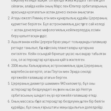
бақылау кезінде ашқан. Ол әуелде жаңа жұлдыз таптым деп
ойлаған, алайда кейін оның Марс пен Юпитер орбиталарының
арасында қозғалатын аспан денесі екенін анықтаған.
Атауы ежелгі Римнің егін мен құнарлылық құдайы Церераның
құрметіне берілген. Бұл астрономиялық дәстүрге сай келеді
– аспан денелеріне мифологиялық кейіпкерлердің есімін
беру қалыптасқан үрдіс.
Ашылғаннан кейін Церера біраз уақыт толыққанды ғаламшар
ретінде танылып, Күн жүйесінің планеталары қатарына
енгізілген. Кейін осындай бірнеше ұқсас нысандар табылған
соң, ол астероидтар қатарына қайта жіктелген.
2006 жылы Халықаралық астрономиялық одақ Церераның
мәртебесін өзгертіп, оған Плутон мен Эрида секілді
ергежейлі ғаламшар атағын берген.
Церераның диаметрі шамамен 940 километр, бұл оны
астероидтар белдеуіндегі ең үлкен нысан әрі Нептун
орбитасының ішіндегі ең ірі ергежейлі ғаламшар етеді.
Оның массасы бүкіл астероидтар белдеуінің үштен бір бөлігін
құрайды, бұл оның ғарыштағы маңыздылығын дәлелдейді.