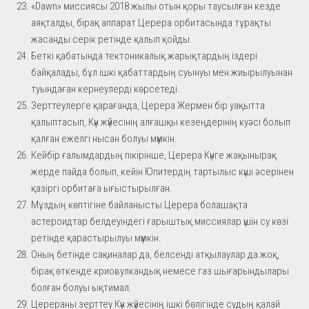
«Dawn» миссиясы 2018 жылы отын қоры таусылған кезде
аяқталды, бірақ аппарат Церера орбитасында тұрақты
жасанды серік ретінде қалып қойды.
Беткі қабатында тектоникалық жарықтардың іздері
байқалады, бұл ішкі қабаттардың суынуы мен жиырылуынан
туындаған кернеулерді көрсетеді.
Зерттеулерге қарағанда, Церера Жермен бір уақытта
қалыптасып, Күн жүйесінің алғашқы кезеңдерінің куәсі болып
қалған ежелгі нысан болуы мүмкін.
Кейбір ғалымдардың пікірінше, Церера Күнге жақынырақ
жерде пайда болып, кейін Юпитердің тартылыс күші әсерінен
қазіргі орбитаға ығыстырылған.
Мұздың көптігіне байланысты Церера болашақта
астероидтар белдеуіндегі ғарыштық миссиялар үшін су көзі
ретінде қарастырылуы мүмкін.
Оның бетінде сақиналар да, белсенді атқылаулар да жоқ,
бірақ өткенде криовулкандық немесе газ шығарындылары
болған болуы ықтимал.
Церераны зерттеу Күн жүйесінің ішкі бөлігінде судың қалай