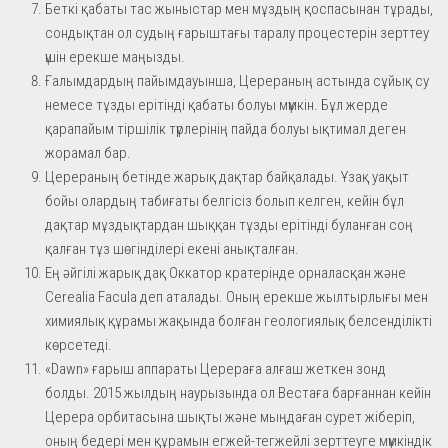
Беткі қабаты тас жыныстар мен мұздың қоспасынан тұрады,
сондықтан ол судың ғарыштағы таралу процестерін зерттеу
үшін ерекше маңызды.
Ғалымдардың пайымдауынша, Церераның астында сұйық су
немесе тұзды ерітінді қабаты болуы мүмкін. Бұл жерде
қарапайым тіршілік түрлерінің пайда болуы ықтимал деген
жорамал бар.
Церераның бетінде жарық дақтар байқалады. Ұзақ уақыт
бойы олардың табиғаты белгісіз болып келген, кейін бұл
дақтар мұздықтардан шыққан тұзды ерітінді буланған соң
қалған тұз шөгінділері екені анықталған.
Ең әйгілі жарық дақ Оккатор кратерінде орналасқан және
Cerealia Facula деп аталады. Оның ерекше жылтырлығы мен
химиялық құрамы жақында болған геологиялық белсенділікті
көрсетеді.
«Dawn» ғарыш аппараты Церераға алғаш жеткен зонд
болды. 2015 жылдың наурызында ол Вестаға барғаннан кейін
Церера орбитасына шықты және мыңдаған сурет жіберіп,
оның бедері мен құрамын егжей-тегжейлі зерттеуге мүмкіндік