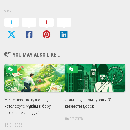
SHARE
YOU MAY ALSO LIKE...
0
0
Жетістікке жету жолында
Лондон қаласы туралы 31
қателесуге мүмкіндік беру
қызықты дерек
неліктен маңызды?
06.12.2025
16.01.2026