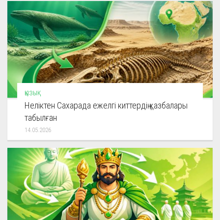
ҚЫЗЫҚ
Неліктен Сахарада ежелгі киттердің қазбалары
табылған
14.05.2026