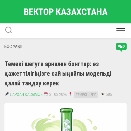
Skip
ВЕКТОР КАЗАХСТАНА
to
content
БОС УАҚЫТ
0
Темекі шегуге арналған бонгтар: өз
қажеттілігіңізге сай ыңғайлы модельді
қалай таңдау керек
ДАРХАН КАСЫМОВ
31.03.2026
585
ТЕМЕКІ ШЕГУ