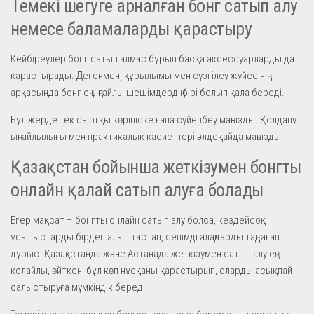
Темекі шегуге арналған бонг сатып алу
немесе баламаларды қарастыру
Кейбіреулер бонг сатып алмас бұрын басқа аксессуарларды да
қарастырады. Дегенмен, құрылымы мен сүзгілеу жүйесінің
арқасында бонг ең ыңғайлы шешімдердің бірі болып қала береді.
Бұл жерде тек сыртқы көрініске ғана сүйенбеу маңызды. Қолдану
ыңғайлылығы мен практикалық қасиеттері әлдеқайда маңызды.
Қазақстан бойынша жеткізумен бонгты
онлайн қалай сатып алуға болады
Егер мақсат – бонгты онлайн сатып алу болса, кездейсоқ
ұсыныстарды бірден алып тастап, сенімді алаңдарды таңдаған
дұрыс. Қазақстанда және Астанада жеткізумен сатып алу ең
қолайлы, өйткені бұл көп нұсқаны қарастырып, оларды асықпай
салыстыруға мүмкіндік береді.