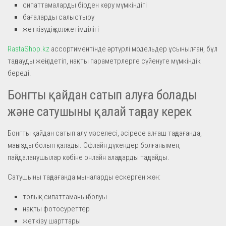
сипаттамаларды бірден көру мүмкіндігі
бағаларды салыстыру
жеткізудің қолжетімділігі
RastaShop.kz
ассортиментінде әртүрлі модельдер ұсынылған, бұл
таңдауды жеңілдетіп, нақты параметрлерге сүйенуге мүмкіндік
береді.
Бонгты қайдан сатып алуға болады
және сатушыны қалай таңдау керек
Бонгты қайдан сатып алу мәселесі, әсіресе алғаш таңдағанда,
маңызды болып қалады. Офлайн дүкендер болғанымен,
пайдаланушылар көбіне онлайн алаңдарды таңдайды.
Сатушыны таңдағанда мыналарды ескерген жөн:
толық сипаттаманың болуы
нақты фотосуреттер
жеткізу шарттары