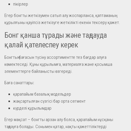
пікірлер
Егер бонгты жеткізумен сатып алу жоспарланса, қаптаманың
құрылғыны қауіпсіз жеткізуге жеткілікті екенін тексеру қажет.
Бонг қанша тұрады және таңдауда
қалай қателеспеу керек
Бонгтың бағасын түсіну ассортиментте тез бағдар алуға
көмектеседі. Құны құрылымға, материалға және қосымша
элементтерге байланысты өзгереді.
Баға санаттары:
қарапайым базалық модельдер
жақсартылған сүзгісі бар орта сегмент
күрделі құрылымдар
Егер мақсат – бонгты арзан алу болса, қарапайым нұсқаны
таңдауға болады. Сонымен қатар, нақты қажеттіліктерді