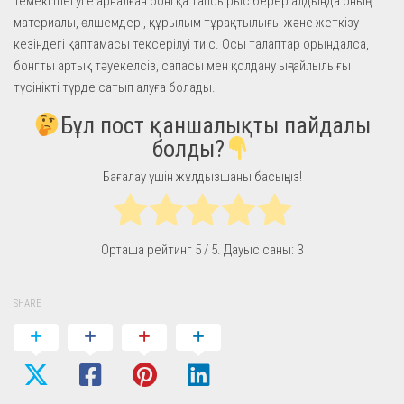
Темекі шегуге арналған бонгқа тапсырыс берер алдында оның
материалы, өлшемдері, құрылым тұрақтылығы және жеткізу
кезіндегі қаптамасы тексерілуі тиіс. Осы талаптар орындалса,
бонгты артық тәуекелсіз, сапасы мен қолдану ыңғайлылығы
түсінікті түрде сатып алуға болады.
Бұл пост қаншалықты пайдалы
болды?
Бағалау үшін жұлдызшаны басыңыз!
Орташа рейтинг
5
/ 5. Дауыс саны:
3
SHARE