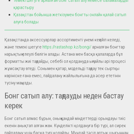
Темекі шегуге арналған бонг сатып алу немесе баламаларды
қарастыру
Қазақстан бойынша жеткізумен бонгты онлайн қалай сатып
алуға болады
Қазақстанда аксессуарлар ассортименті үнемі кеңейіп келеді,
және темекі шегуге
https://rastashop.kz/bongi/
арналған бонгтар
нарықтың елеулі бөлігін алады. Астана мен басқа қалаларда бұл
форматты жиі таңдайды, себебі ол қолдануда ыңғайлы әрі процесі
жұмсақтау өтеді. Сонымен қатар, модельді таңдау тек сыртқы
көрініске ғана емес, пайдалану жайлылығына да әсер ететінін
түсіну маңызды.
Бонг сатып алу: таңдауды неден бастау
керек
Бонг сатып алмас бұрын, оның қандай міндеттерді орындауы тиіс
екенін анықтап алған жөн. Күнделікті қолдануға бір түрі, ал сирек
пайдалану үшін басқа түрі қолайлы. Мұндай тәсіл артық шығыннан