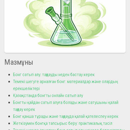
Мазмұны
Бонг сатып алу: таңдауды неден бастау керек
Темекі шегуге арналған бонг: материалдар және олардың
ерекшеліктері
Қазақстанда бонгты онлайн сатып алу
Бонгты қайдан сатып алуға болады және сатушыны қалай
таңдау керек
Бонг қанша тұрады және таңдауда қалай қателеспеу керек
Жеткізумен бонгқа тапсырыс беру: практикалық тәсіл