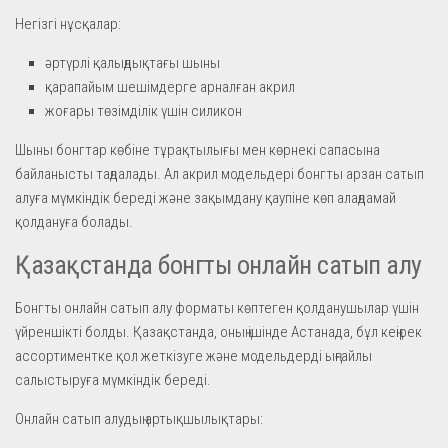
Негізгі нұсқалар:
әртүрлі қалыңдықтағы шыны
қарапайым шешімдерге арналған акрил
жоғары төзімділік үшін силикон
Шыны бонгтар көбіне тұрақтылығы мен көрнекі сапасына
байланысты таңдалады. Ал акрил модельдері бонгты арзан сатып
алуға мүмкіндік береді және зақымдану қаупіне көп алаңдамай
қолдануға болады.
Қазақстанда бонгты онлайн сатып алу
Бонгты онлайн сатып алу форматы көптеген қолданушылар үшін
үйреншікті болды. Қазақстанда, оның ішінде Астанада, бұл кеңірек
ассортиментке қол жеткізуге және модельдерді ыңғайлы
салыстыруға мүмкіндік береді.
Онлайн сатып алудың артықшылықтары: