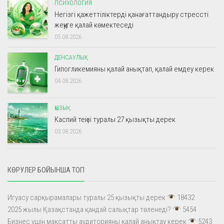
ПСИХОЛОГИЯ
Негізгі қажеттіліктерді қанағаттандыру стрессті
жеңуге қалай көмектеседі
05.08.2026
ДЕНСАУЛЫҚ
Гипогликемияны қалай анықтап, қалай емдеу керек
04.08.2026
ҚЫЗЫҚ
Каспий теңізі туралы 27 қызықты дерек
03.08.2026
КӨРУЛЕР БОЙЫНША ТОП
Игуасу сарқырамалары туралы 25 қызықты дерек
18432
2025 жылы Қазақстанда қандай салықтар төленеді?
5454
Бизнес үшін мақсатты аудиторияны қалай анықтау керек
5243