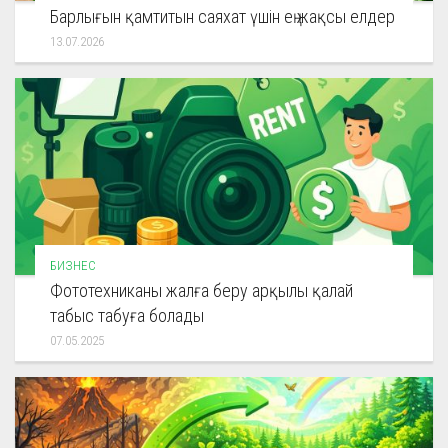
Барлығын қамтитын саяхат үшін ең жақсы елдер
13.07.2026
БИЗНЕС
Фототехниканы жалға беру арқылы қалай
табыс табуға болады
07.05.2025