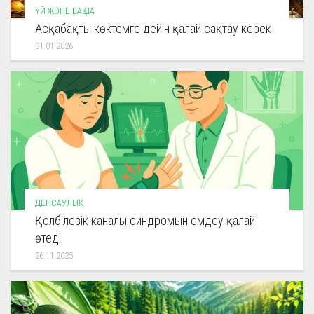
ҮЙ ЖӘНЕ БАҚША
Асқабақты көктемге дейін қалай сақтау керек
31.01.2026
ДЕНСАУЛЫҚ
Қолбілезік каналы синдромын емдеу қалай
өтеді
26.11.2025