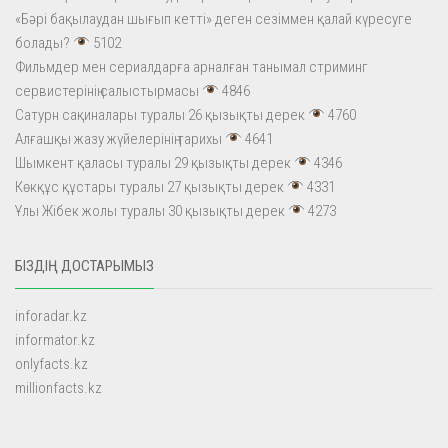
«Бәрі бақылаудан шығып кетті» деген сезіммен қалай күресуге
болады?
5102
Фильмдер мен сериалдарға арналған танымал стриминг
сервистерінің салыстырмасы
4846
Сатурн сақиналары туралы 26 қызықты дерек
4760
Алғашқы жазу жүйелерінің тарихы
4641
Шымкент қаласы туралы 29 қызықты дерек
4346
Көкқұс құстары туралы 27 қызықты дерек
4331
Ұлы Жібек жолы туралы 30 қызықты дерек
4273
БІЗДІҢ ДОСТАРЫМЫЗ
inforadar.kz
informator.kz
onlyfacts.kz
millionfacts.kz