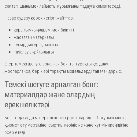
сақтап, шынымен лайықты құрылғыны таңдауға көмектеседі.
Назар аудару керек негізгі жайттар:
құрылымның өлшемі мен биіктігі
жасалған материалы
тұғырдың тұрақтылығы
тазалау ыңғайлылығы
Егер темекі шегуге арналған бонгты тұрақты қолдану
жоспарланса, берік әрі тұрақты модельдерді таңдаған дұрыс.
Темекі шегуге арналған бонг:
материалдар және олардың
ерекшеліктері
Бонг таңдағанда материал негізгі рөл атқарады. Ол құрылғының
қызмет ету мерзіміне, сыртқы көрінісіне және күтімінің жеңілдігіне
әсер етеді.