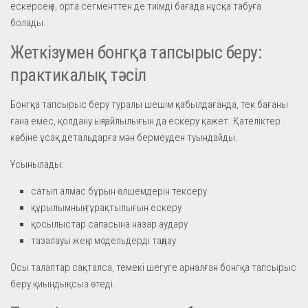
ескерсеңіз, орта сегменттен де тиімді бағада нұсқа табуға
болады.
Жеткізумен бонгқа тапсырыс беру:
практикалық тәсіл
Бонгқа тапсырыс беру туралы шешім қабылдағанда, тек бағаны
ғана емес, қолдану ыңғайлылығын да ескеру қажет. Қателіктер
көбіне ұсақ детальдарға мән бермеуден туындайды.
Ұсынылады:
сатып алмас бұрын өлшемдерін тексеру
құрылымның тұрақтылығын ескеру
қосылыстар сапасына назар аудару
тазалауы жеңіл модельдерді таңдау
Осы талаптар сақталса, темекі шегуге арналған бонгқа тапсырыс
беру қиындықсыз өтеді.