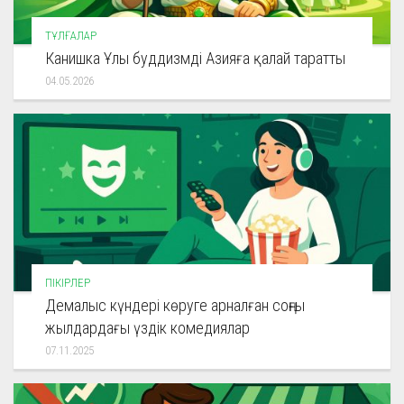
ТҰЛҒАЛАР
Канишка Ұлы буддизмді Азияға қалай таратты
04.05.2026
ПІКІРЛЕР
Демалыс күндері көруге арналған соңғы
жылдардағы үздік комедиялар
07.11.2025