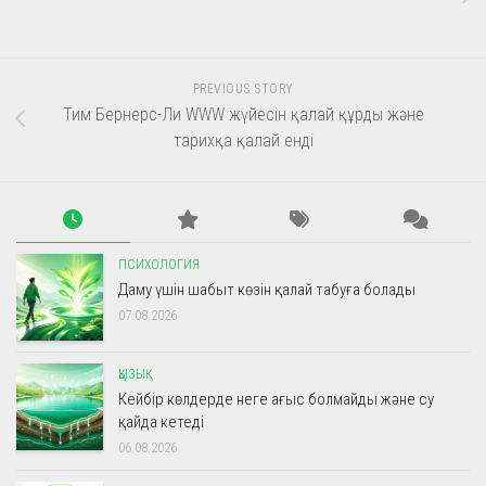
PREVIOUS STORY
Тим Бернерс-Ли WWW жүйесін қалай құрды және
тарихқа қалай енді
ПСИХОЛОГИЯ
Даму үшін шабыт көзін қалай табуға болады
07.08.2026
ҚЫЗЫҚ
Кейбір көлдерде неге ағыс болмайды және су
қайда кетеді
06.08.2026