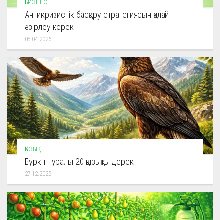
БИЗНЕС
Антикризистік басқару стратегиясын қалай
әзірлеу керек
05.04.2026
ҚЫЗЫҚ
Бүркіт туралы 20 қызықты дерек
27.12.2025