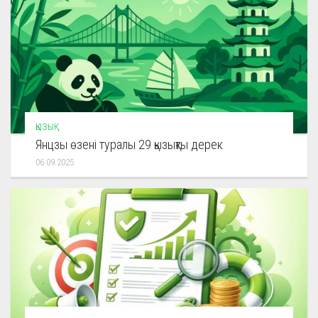
ҚЫЗЫҚ
Янцзы өзені туралы 29 қызықты дерек
06.09.2025