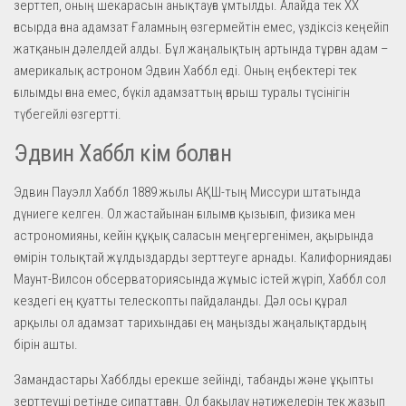
зерттеп, оның шекарасын анықтауға ұмтылды. Алайда тек ХХ
ғасырда ғана адамзат Ғаламның өзгермейтін емес, үздіксіз кеңейіп
жатқанын дәлелдей алды. Бұл жаңалықтың артында тұрған адам –
америкалық астроном Эдвин Хаббл еді. Оның еңбектері тек
ғылымды ғана емес, бүкіл адамзаттың ғарыш туралы түсінігін
түбегейлі өзгертті.
Эдвин Хаббл кім болған
Эдвин Пауэлл Хаббл 1889 жылы АҚШ-тың Миссури штатында
дүниеге келген. Ол жастайынан ғылымға қызығып, физика мен
астрономияны, кейін құқық саласын меңгергенімен, ақырында
өмірін толықтай жұлдыздарды зерттеуге арнады. Калифорниядағы
Маунт-Вилсон обсерваториясында жұмыс істей жүріп, Хаббл сол
кездегі ең қуатты телескопты пайдаланды. Дәл осы құрал
арқылы ол адамзат тарихындағы ең маңызды жаңалықтардың
бірін ашты.
Замандастары Хабблды ерекше зейінді, табанды және ұқыпты
зерттеуші ретінде сипаттаған. Ол бақылау нәтижелерін тек жазып