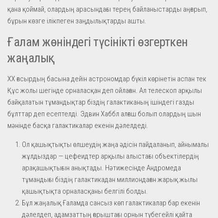
қана қоймай, олардың арасындағы терең байланыстарды аңғарып,
бұрын көзге ілікпеген заңдылықтарды ашты.
Ғалам жөніндегі түсінікті өзгерткен
жаңалық
ХХ ғасырдың басына дейін астрономдар бүкіл көрінетін аспан тек
Құс жолы шегінде орналасқан деп ойлаған. Ал телескоп арқылы
байқалатын тұмандықтар біздің галактиканың ішіндегі газды
бұлттар деп есептелді. Эдвин Хаббл алғаш болып олардың шын
мәнінде басқа галактикалар екенін дәлелдеді.
Ол қашықтықты өлшеудің жаңа әдісін пайдаланып, айнымалы
жұлдыздар — цефеидтер арқылы алыстағы объектілердің
арақашықтығын анықтады. Нәтижесінде Андромеда
тұмандығы біздің галактикадан миллиондаған жарық жылы
қашықтықта орналасқаны белгілі болды.
Бұл жаңалық Ғаламда сансыз көп галактикалар бар екенін
дәлелдеп, адамзаттың ғарыштағы орнын түбегейлі қайта