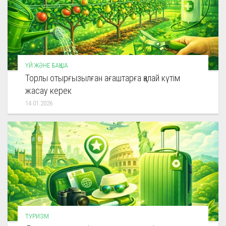
ҮЙ ЖӘНЕ БАҚША
Торлы отырғызылған ағаштарға қалай күтім
жасау керек
14.01.2026
ТУРИЗМ