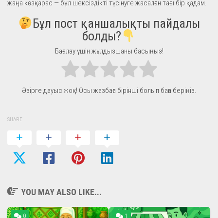
жаңа көзқарас — бұл шексіздікті түсінуге жасалған тағы бір қадам.
Бұл пост қаншалықты пайдалы
болды?
Бағалау үшін жұлдызшаны басыңыз!
Әзірге дауыс жоқ! Осы жазбаға бірінші болып баға беріңіз.
SHARE
YOU MAY ALSO LIKE...
0
1