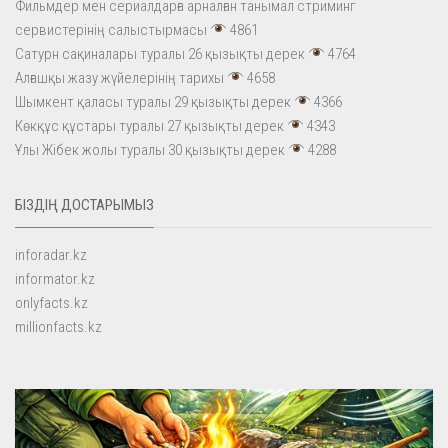
Фильмдер мен сериалдарға арналған танымал стриминг
сервистерінің салыстырмасы
4861
Сатурн сақиналары туралы 26 қызықты дерек
4764
Алғашқы жазу жүйелерінің тарихы
4658
Шымкент қаласы туралы 29 қызықты дерек
4366
Көкқұс құстары туралы 27 қызықты дерек
4343
Ұлы Жібек жолы туралы 30 қызықты дерек
4288
БІЗДІҢ ДОСТАРЫМЫЗ
inforadar.kz
informator.kz
onlyfacts.kz
millionfacts.kz