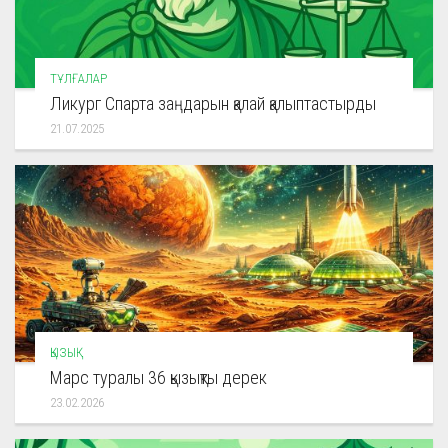
ТҰЛҒАЛАР
Ликург Спарта заңдарын қалай қалыптастырды
21.07.2025
ҚЫЗЫҚ
Марс туралы 36 қызықты дерек
23.02.2026