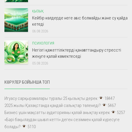
ҚЫЗЫҚ
Кейбір көлдерде неге ағыс болмайды және су қайда
кетеді
06.08.2026
ПСИХОЛОГИЯ
Негізгі қажеттіліктерді қанағаттандыру стрессті
жеңуге қалай көмектеседі
05.08.2026
КӨРУЛЕР БОЙЫНША ТОП
Игуасу сарқырамалары туралы 25 қызықты дерек
18447
2025 жылы Қазақстанда қандай салықтар төленеді?
5467
Бизнес үшін мақсатты аудиторияны қалай анықтау керек
5257
«Бәрі бақылаудан шығып кетті» деген сезіммен қалай күресуге
болады?
5110