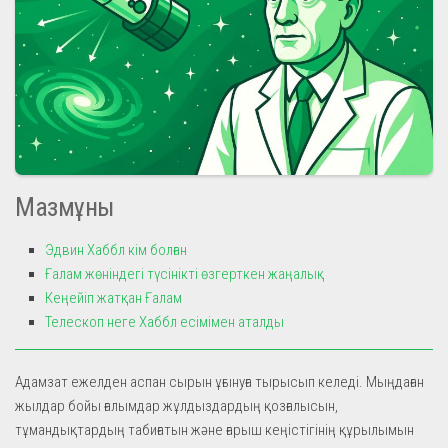
Мазмұны
Эдвин Хаббл кім болған
Ғалам жөніндегі түсінікті өзгерткен жаңалық
Кеңейіп жатқан Ғалам
Телескоп неге Хаббл есімімен аталды
Адамзат ежелден аспан сырын ұғынуға тырысып келеді. Мыңдаған
жылдар бойы ғалымдар жұлдыздардың қозғалысын,
тұмандықтардың табиғатын және ғарыш кеңістігінің құрылымын