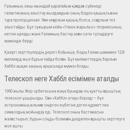
Ғалымның заңы мынадай қарапайым қағидаға сүйенеді:
галактиканың алыстау жылдамдығы оның бізден қашықтығына
тура пропорционал. Яғни неғұрлым қашық болса, соғұрлым тез
алыстайды. Бұл тұжырым кейін «Үлкен жарылыс» теориясының
негізін қалады және Ғаламның бастау алған сәтін түсіндіруге
мүмкіндік берді.
Қазіргі зерттеулердің дерегі бойынша, біздің Ғалам шамамен 13,8
миллиард жыл бұрын пайда болған. Бұл мәліметтердің барлығы
Хаббл ашқан заңның арқасында мүмкін болды.
Телескоп неге Хаббл есімімен аталды
1990 жылы Жер орбитасына жаңа буындағы ең қуатты ғарыштық
телескоп ұшырылды. Оған «Хаббл» атауы берілді — бұл
астрономның ғылымға сіңірген еңбегіне деген құрмет пен
символдық мойындау еді. Телескоп оның бастамасын
жалғастырып, бұрын-соңды болмаған дәлдікпен ғарышты зерттеуге
жол ашты.