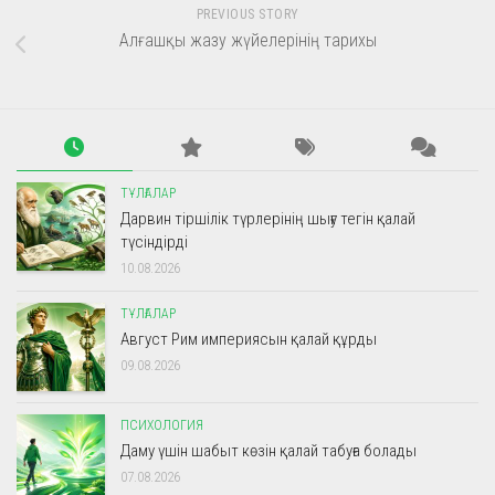
PREVIOUS STORY
Алғашқы жазу жүйелерінің тарихы
ТҰЛҒАЛАР
Дарвин тіршілік түрлерінің шығу тегін қалай
түсіндірді
10.08.2026
ТҰЛҒАЛАР
Август Рим империясын қалай құрды
09.08.2026
ПСИХОЛОГИЯ
Даму үшін шабыт көзін қалай табуға болады
07.08.2026