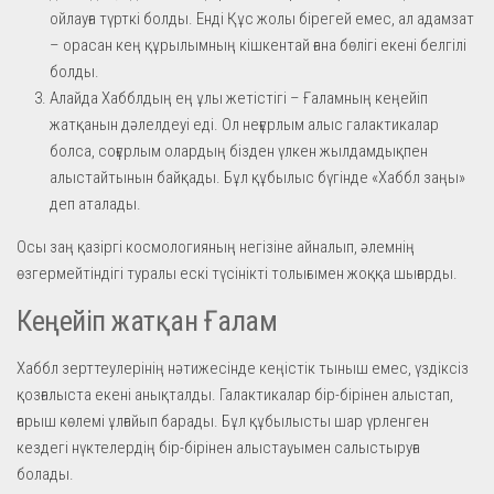
ойлауға түрткі болды. Енді Құс жолы бірегей емес, ал адамзат
– орасан кең құрылымның кішкентай ғана бөлігі екені белгілі
болды.
Алайда Хабблдың ең ұлы жетістігі – Ғаламның кеңейіп
жатқанын дәлелдеуі еді. Ол неғұрлым алыс галактикалар
болса, соғұрлым олардың бізден үлкен жылдамдықпен
алыстайтынын байқады. Бұл құбылыс бүгінде «Хаббл заңы»
деп аталады.
Осы заң қазіргі космологияның негізіне айналып, әлемнің
өзгермейтіндігі туралы ескі түсінікті толығымен жоққа шығарды.
Кеңейіп жатқан Ғалам
Хаббл зерттеулерінің нәтижесінде кеңістік тыныш емес, үздіксіз
қозғалыста екені анықталды. Галактикалар бір-бірінен алыстап,
ғарыш көлемі ұлғайып барады. Бұл құбылысты шар үрленген
кездегі нүктелердің бір-бірінен алыстауымен салыстыруға
болады.