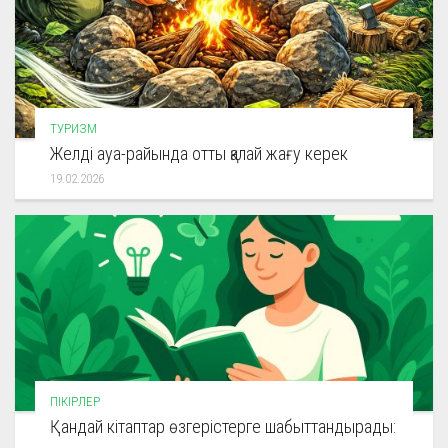
ТУРИЗМ
Желді ауа-райында отты қалай жағу керек
19.02.2026
ПІКІРЛЕР
Қандай кітаптар өзгерістерге шабыттандырады: