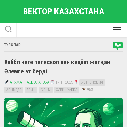
Skip
ВЕКТОР КАЗАХСТАНА
to
content
ТҰЛҒАЛАР
0
Хаббл неге телескоп пен кеңейіп жатқан
Әлемге ат берді
АРУЖАН ТАСБОЛАТОВА
17.11.2025
АСТРОНОМИЯ
958
ҒАЛЫМДАР
ҒАРЫШ
ҒЫЛЫМ
ЭДВИН ХАББЛ