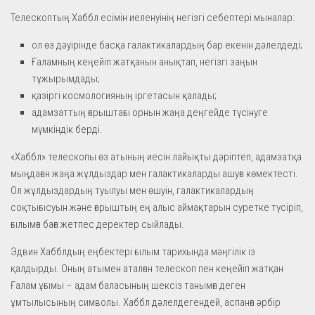
Телескоптың Хаббл есімін иеленуінің негізгі себептері мыналар:
ол өз дәуірінде басқа галактикалардың бар екенін дәлелдеді;
Ғаламның кеңейіп жатқанын анықтап, негізгі заңын
тұжырымдады;
қазіргі космологияның іргетасын қалады;
адамзаттың ғарыштағы орнын жаңа деңгейде түсінуге
мүмкіндік берді.
«Хаббл» телескопы өз атының иесін лайықты дәріптеп, адамзатқа
мыңдаған жаңа жұлдыздар мен галактикаларды ашуға көмектесті.
Ол жұлдыздардың туылуы мен өшуін, галактикалардың
соқтығысуын және ғарыштың ең алыс аймақтарын суретке түсіріп,
ғылымға баға жетпес деректер сыйлады.
Эдвин Хабблдың еңбектері ғылым тарихында мәңгілік із
қалдырды. Оның атымен аталған телескоп пен кеңейіп жатқан
Ғалам ұғымы – адам баласының шексіз танымға деген
ұмтылысының символы. Хаббл дәлелдегендей, аспанға әрбір