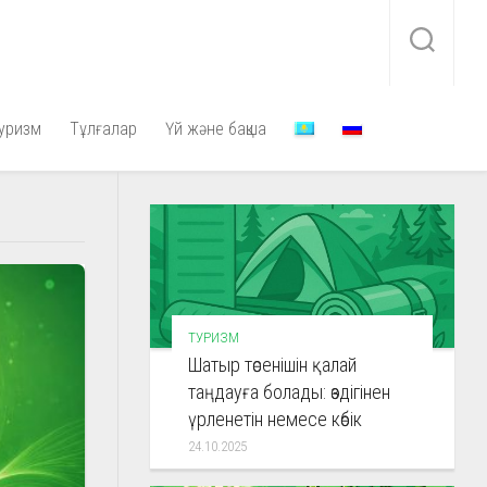
уризм
Тұлғалар
Үй және бақша
ТУРИЗМ
Шатыр төсенішін қалай
таңдауға болады: өздігінен
үрленетін немесе көбік
24.10.2025