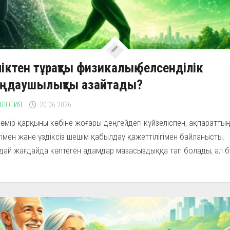
іктен тұрақты физикалық белсенділік
аңдаушылықты азайтады?
ОЛОГИЯ
20.06.2026
гі өмір қарқыны көбіне жоғары деңгейдегі күйзеліспен, ақпаратты
гімен және үздіксіз шешім қабылдау қажеттілігімен байланысты.
ай жағдайда көптеген адамдар мазасыздыққа тап болады, ал бұ