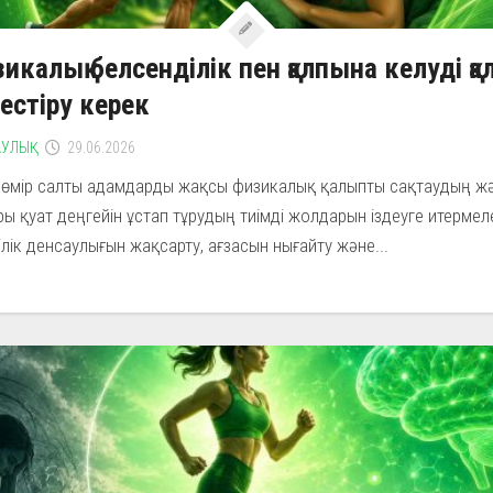
икалық белсенділік пен қалпына келуді қа
естіру керек
УЛЫҚ
29.06.2026
гі өмір салты адамдарды жақсы физикалық қалыпты сақтаудың ж
ы қуат деңгейін ұстап тұрудың тиімді жолдарын іздеуге итермеле
лік денсаулығын жақсарту, ағзасын нығайту және...