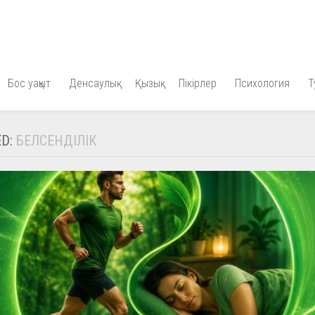
Бос уақыт
Денсаулық
Қызық
Пікірлер
Психология
Т
ED:
БЕЛСЕНДІЛІК