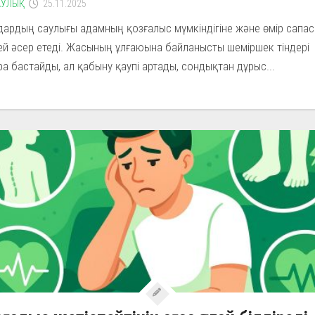
УЛЫҚ
25.11.2025
дардың саулығы адамның қозғалыс мүмкіндігіне және өмір сапа
ей әсер етеді. Жасының ұлғаюына байланысты шеміршек тіндері
а бастайды, ал қабыну қаупі артады, сондықтан дұрыс...