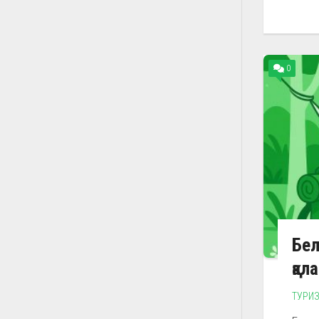
0
Бел
қал
ТУРИ