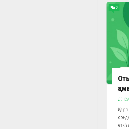
0
Оты
қам
ДЕНСА
Қазір
сонды
өткіз