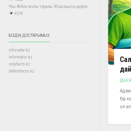
Ұлы Жібек жолы туралы 30 қызықты дерек
4274
БІЗДІҢ ДОСТАРЫМЫЗ
inforadar.kz
informator.kz
Сал
onlyfacts.kz
да
millionfacts.kz
ДЕНСА
Адам
бір к
ол әл