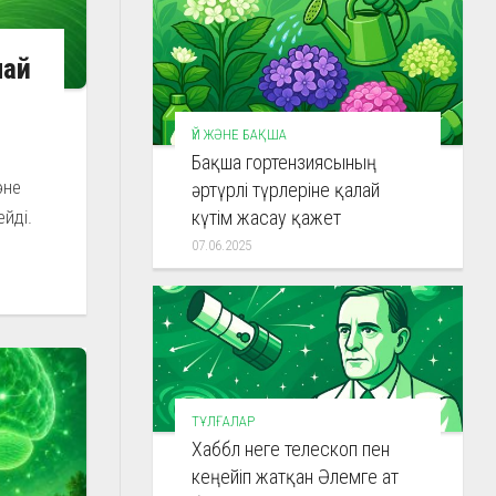
лай
ҮЙ ЖӘНЕ БАҚША
Бақша гортензиясының
әне
әртүрлі түрлеріне қалай
йді.
күтім жасау қажет
07.06.2025
ТҰЛҒАЛАР
Хаббл неге телескоп пен
кеңейіп жатқан Әлемге ат