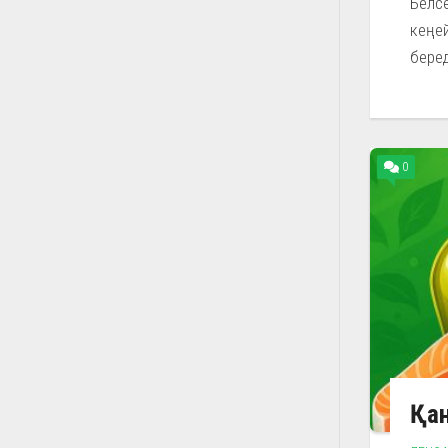
Белсе
кеңей
беред
0
Қа