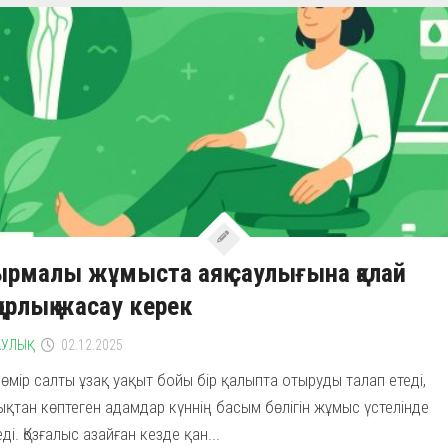
рмалы жұмыста аяқ саулығына қалай
қорлық жасау керек
УЛЫҚ
02.12.2025
гі өмір салты ұзақ уақыт бойы бір қалыпта отыруды талап етеді,
қтан көптеген адамдар күннің басым бөлігін жұмыс үстелінде
еді. Қозғалыс азайған кезде қан...