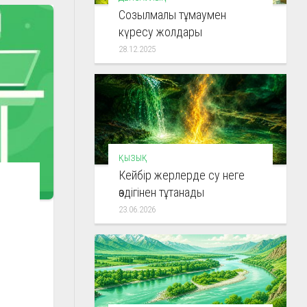
Созылмалы тұмаумен
күресу жолдары
28.12.2025
ҚЫЗЫҚ
Кейбір жерлерде су неге
өздігінен тұтанады
23.06.2026