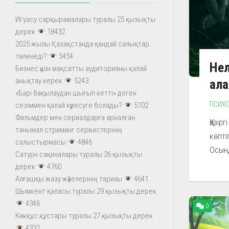
Игуасу сарқырамалары туралы 25 қызықты
дерек
18432
2025 жылы Қазақстанда қандай салықтар
төленеді?
5454
Нел
Бизнес үшін мақсатты аудиторияны қалай
анықтау керек
5243
ал
«Бәрі бақылаудан шығып кетті» деген
ПСИХ
сезіммен қалай күресуге болады?
5102
Фильмдер мен сериалдарға арналған
Қазір
танымал стриминг сервистерінің
көпті
салыстырмасы
4846
Осынд
Сатурн сақиналары туралы 26 қызықты
дерек
4760
Алғашқы жазу жүйелерінің тарихы
4641
Шымкент қаласы туралы 29 қызықты дерек
4346
0
Көкқұс құстары туралы 27 қызықты дерек
4332