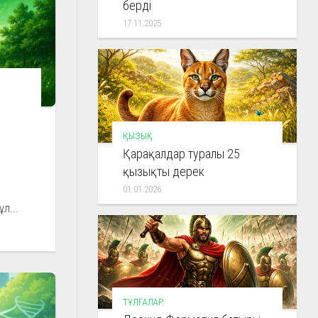
берді
17.11.2025
ҚЫЗЫҚ
Қарақалдар туралы 25
ң
қызықты дерек
01.01.2026
л...
ТҰЛҒАЛАР