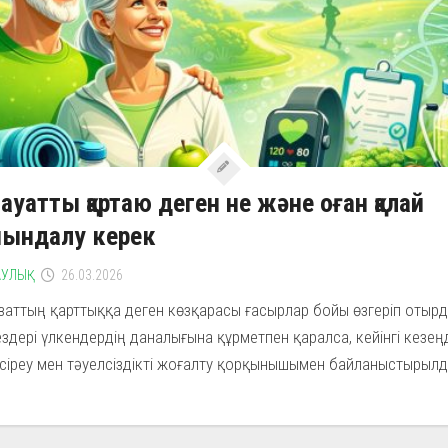
ауатты қартаю деген не және оған қалай
йындалу керек
УЛЫҚ
26.03.2026
заттың қарттыққа деген көзқарасы ғасырлар бойы өзгеріп отыр
ездері үлкендердің даналығына құрметпен қаралса, кейінгі кезе
сіреу мен тәуелсіздікті жоғалту қорқынышымен байланыстырылды