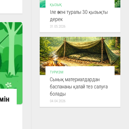
ҚЫЗЫҚ
Іле өзені туралы 30 қызықты
дерек
31.05.2026
ТУРИЗМ
Сынық материалдардан
баспананы қалай тез салуға
болады
мін
04.04.2026