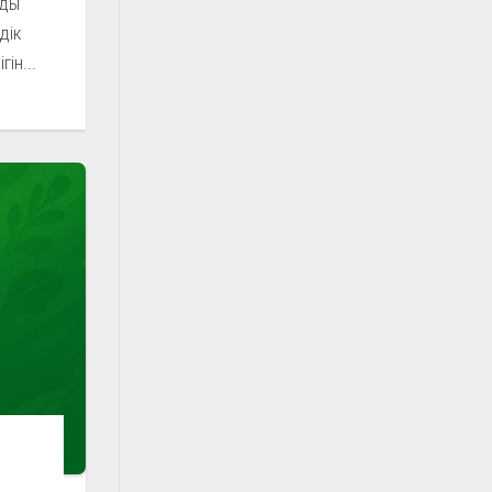
рды
дік
ін...