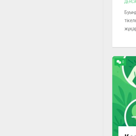
ДЕНСА
Буын
тікел
жұқар
0