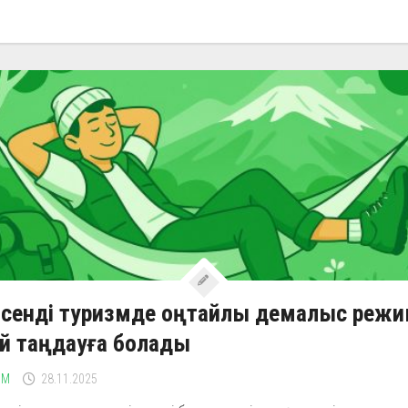
сенді туризмде оңтайлы демалыс режи
ай таңдауға болады
ЗМ
28.11.2025