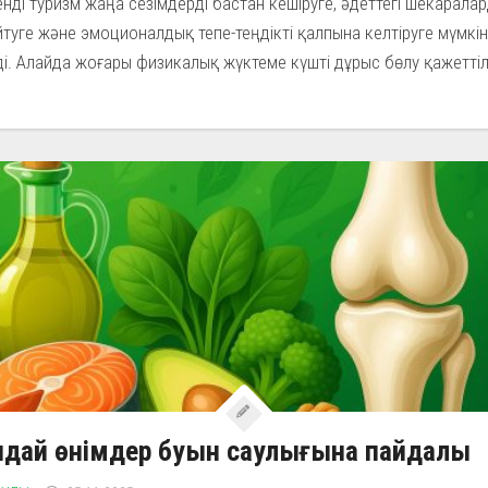
нді туризм жаңа сезімдерді бастан кешіруге, әдеттегі шекарала
туге және эмоционалдық тепе-теңдікті қалпына келтіруге мүмкін
і. Алайда жоғары физикалық жүктеме күшті дұрыс бөлу қажеттіліг
ндай өнімдер буын саулығына пайдалы