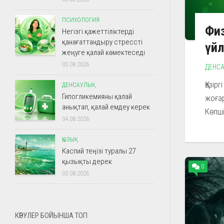
ПСИХОЛОГИЯ
Физ
Негізгі қажеттіліктерді
қанағаттандыру стрессті
үйл
жеңуге қалай көмектеседі
05.08.2026
ДЕНСА
Қазір
ДЕНСАУЛЫҚ
Гипогликемияны қалай
жоғар
анықтап, қалай емдеу керек
Көпші
04.08.2026
ҚЫЗЫҚ
Каспий теңізі туралы 27
қызықты дерек
0
03.08.2026
КӨРУЛЕР БОЙЫНША ТОП