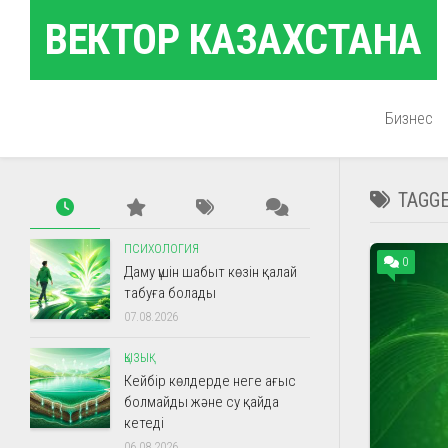
Skip
ВЕКТОР КАЗАХСТАНА
to
content
Бизнес
TAGG
ПСИХОЛОГИЯ
0
Даму үшін шабыт көзін қалай
табуға болады
07.08.2026
ҚЫЗЫҚ
Кейбір көлдерде неге ағыс
болмайды және су қайда
кетеді
06.08.2026