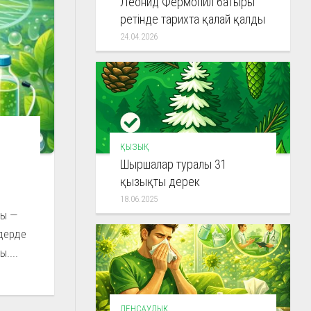
Леонид Фермопил батыры
ретінде тарихта қалай қалды
24.04.2026
ҚЫЗЫҚ
Шыршалар туралы 31
қызықты дерек
18.06.2025
ды —
ңдерде
....
ДЕНСАУЛЫҚ