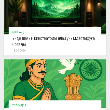
БОС УАҚЫТ
Үйде шағын кинотеатрды қалай ұйымдастыруға
болады
18.06.2026
ТҰЛҒАЛАР