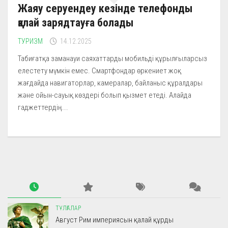
Жаяу серуендеу кезінде телефонды
қалай зарядтауға болады
ТУРИЗМ
14.12.2025
Табиғатқа заманауи саяхаттарды мобильді құрылғыларсыз
елестету мүмкін емес. Смартфондар өркениет жоқ
жағдайда навигаторлар, камералар, байланыс құралдары
және ойын-сауық көздері болып қызмет етеді. Алайда
гаджеттердің...
ТҰЛҒАЛАР
Август Рим империясын қалай құрды