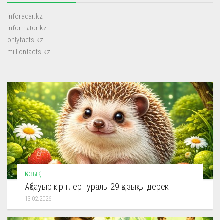
inforadar.kz
informator.kz
onlyfacts.kz
millionfacts.kz
ҚЫЗЫҚ
Ақбауыр кірпілер туралы 29 қызықты дерек
13.02.2026