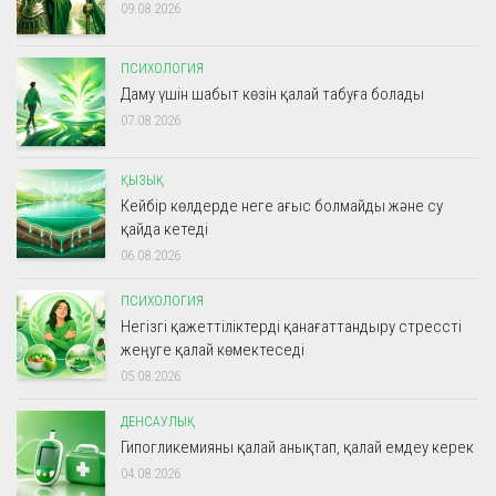
09.08.2026
ПСИХОЛОГИЯ
Даму үшін шабыт көзін қалай табуға болады
07.08.2026
ҚЫЗЫҚ
Кейбір көлдерде неге ағыс болмайды және су
қайда кетеді
06.08.2026
ПСИХОЛОГИЯ
Негізгі қажеттіліктерді қанағаттандыру стрессті
жеңуге қалай көмектеседі
05.08.2026
ДЕНСАУЛЫҚ
Гипогликемияны қалай анықтап, қалай емдеу керек
04.08.2026