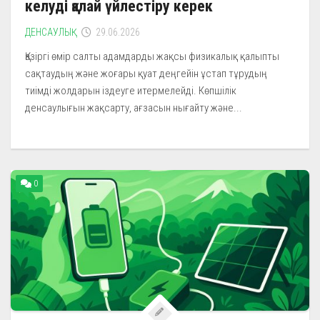
келуді қалай үйлестіру керек
ДЕНСАУЛЫҚ
29.06.2026
Қазіргі өмір салты адамдарды жақсы физикалық қалыпты
сақтаудың және жоғары қуат деңгейін ұстап тұрудың
тиімді жолдарын іздеуге итермелейді. Көпшілік
денсаулығын жақсарту, ағзасын нығайту және...
0