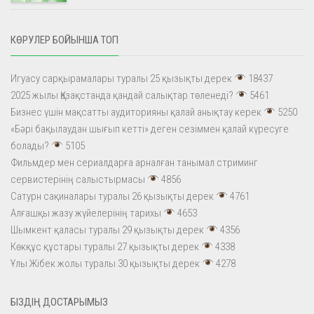
КӨРУЛЕР БОЙЫНША ТОП
Игуасу сарқырамалары туралы 25 қызықты дерек
18437
2025 жылы Қазақстанда қандай салықтар төленеді?
5461
Бизнес үшін мақсатты аудиторияны қалай анықтау керек
5250
«Бәрі бақылаудан шығып кетті» деген сезіммен қалай күресуге
болады?
5105
Фильмдер мен сериалдарға арналған танымал стриминг
сервистерінің салыстырмасы
4856
Сатурн сақиналары туралы 26 қызықты дерек
4761
Алғашқы жазу жүйелерінің тарихы
4653
Шымкент қаласы туралы 29 қызықты дерек
4356
Көкқұс құстары туралы 27 қызықты дерек
4338
Ұлы Жібек жолы туралы 30 қызықты дерек
4278
БІЗДІҢ ДОСТАРЫМЫЗ