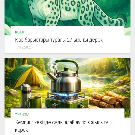
ҚЫЗЫҚ
Қар барыстары туралы 27 қызықты дерек
17.12.2025
ТУРИЗМ
Кемпинг кезінде суды қалай қауіпсіз жылыту
керек