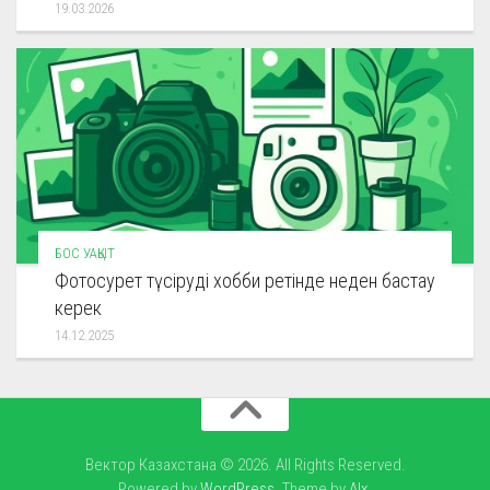
19.03.2026
БОС УАҚЫТ
Фотосурет түсіруді хобби ретінде неден бастау
керек
14.12.2025
Вектор Казахстана © 2026. All Rights Reserved.
Powered by
WordPress
. Theme by
Alx
.