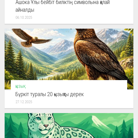
Ашока Ұлы бейбіт биліктің символына қалай
айналды
06.10.2025
ҚЫЗЫҚ
Бүркіт туралы 20 қызықты дерек
27.12.2025