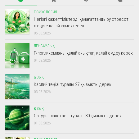
ПСИХОЛОГИЯ
Негізгі қажеттіліктерді қанағаттандыру стрессті
жеңуге қалай көмектеседі
05.08.2026
ДЕНСАУЛЫҚ
Гипогликемияны қалай анықтап, қалай емдеу керек
04.08.2026
ҚЫЗЫҚ
Каспий теңізі туралы 27 қызықты дерек
03.08.2026
ҚЫЗЫҚ
Сатурн планетасы туралы 30 қызықты дерек
01.08.2026