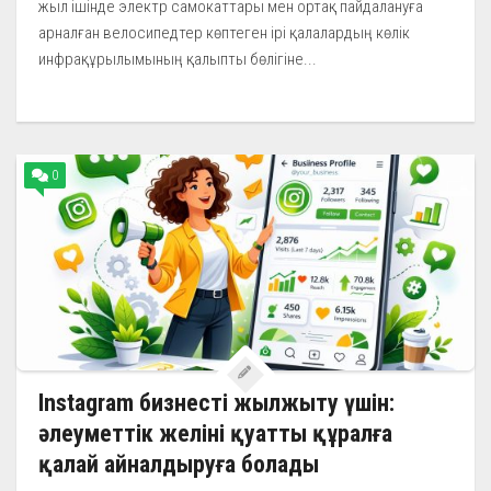
жыл ішінде электр самокаттары мен ортақ пайдалануға
арналған велосипедтер көптеген ірі қалалардың көлік
инфрақұрылымының қалыпты бөлігіне...
0
Instagram бизнесті жылжыту үшін:
әлеуметтік желіні қуатты құралға
қалай айналдыруға болады