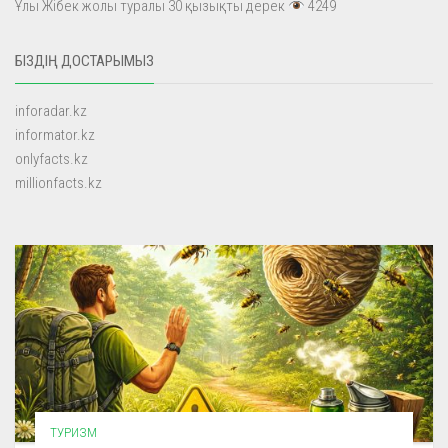
Ұлы Жібек жолы туралы 30 қызықты дерек
4249
БІЗДІҢ ДОСТАРЫМЫЗ
inforadar.kz
informator.kz
onlyfacts.kz
millionfacts.kz
ТУРИЗМ