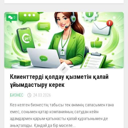
0
Клиенттерді қолдау қызметін қалай
ұйымдастыру керек
БИЗНЕС
24.03.2026
Кез келген бизнестің табысы тек өнімнің сапасымен ғана
емес, сонымен қатар компанияның сатудан кейін
адамдармен қарым-қатынасты қалай құратынымен де
анықталады. Қандай да бір мәселе...