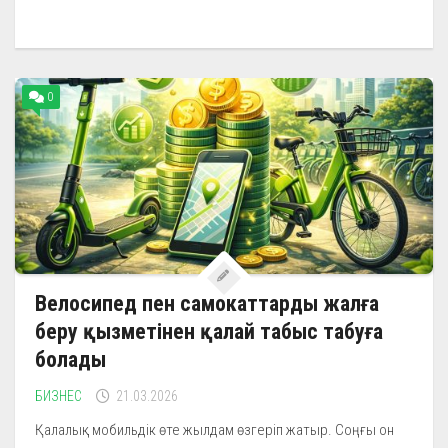
0
Велосипед пен самокаттарды жалға
беру қызметінен қалай табыс табуға
болады
БИЗНЕС
21.03.2026
Қалалық мобильдік өте жылдам өзгеріп жатыр. Соңғы он