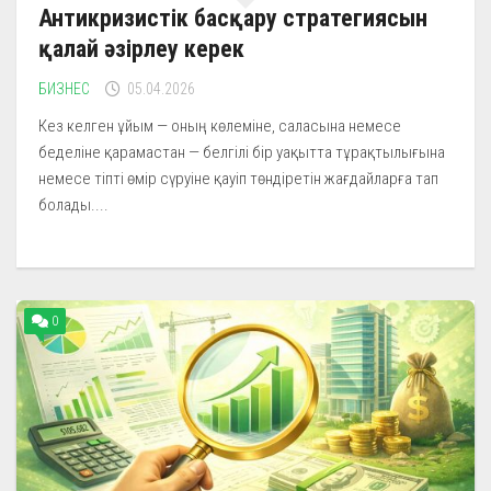
Антикризистік басқару стратегиясын
қалай әзірлеу керек
БИЗНЕС
05.04.2026
Кез келген ұйым — оның көлеміне, саласына немесе
беделіне қарамастан — белгілі бір уақытта тұрақтылығына
немесе тіпті өмір сүруіне қауіп төндіретін жағдайларға тап
болады....
0