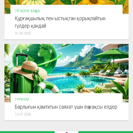
ҮЙ ЖӘНЕ БАҚША
Құрғақшылық пен ыстықтан қорықпайтын
гүлдер қандай
01.06.2025
ТУРИЗМ
Барлығын қамтитын саяхат үшін ең жақсы елдер
13.07.2026