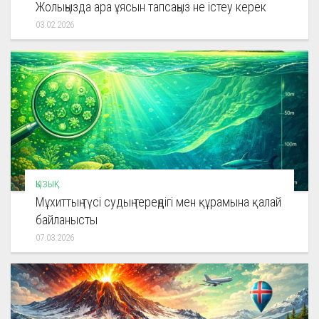
Жолыңызда ара ұясын тапсаңыз не істеу керек
03.02.2026
ҚЫЗЫҚ
Мұхиттың түсі судың тереңдігі мен құрамына қалай
байланысты
07.03.2026