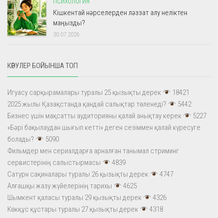
ПСИХОЛОГИЯ
Кішкентай нәрселерден ләззат алу неліктен
маңызды?
30.07.2026
КӨРУЛЕР БОЙЫНША ТОП
Игуасу сарқырамалары туралы 25 қызықты дерек
18421
2025 жылы Қазақстанда қандай салықтар төленеді?
5442
Бизнес үшін мақсатты аудиторияны қалай анықтау керек
5227
«Бәрі бақылаудан шығып кетті» деген сезіммен қалай күресуге
болады?
5090
Фильмдер мен сериалдарға арналған танымал стриминг
сервистерінің салыстырмасы
4839
Сатурн сақиналары туралы 26 қызықты дерек
4747
Алғашқы жазу жүйелерінің тарихы
4625
Шымкент қаласы туралы 29 қызықты дерек
4326
Көкқұс құстары туралы 27 қызықты дерек
4318