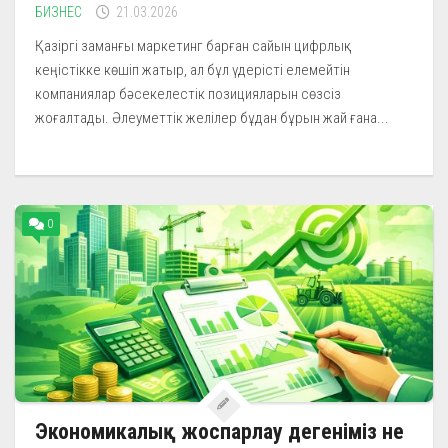
БИЗНЕС
21.03.2026
Қазіргі заманғы маркетинг барған сайын цифрлық
кеңістікке көшіп жатыр, ал бұл үдерісті елемейтін
компаниялар бәсекелестік позицияларын сөзсіз
жоғалтады. Әлеуметтік желілер бұдан бұрын жай ғана...
0
Экономикалық жоспарлау дегеніміз не