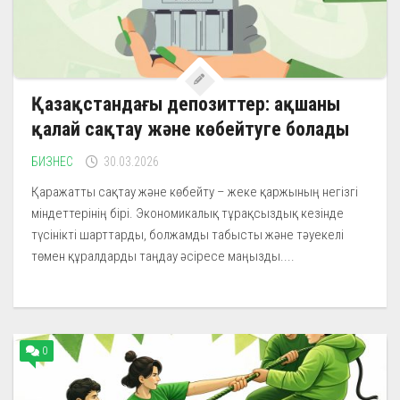
Қазақстандағы депозиттер: ақшаны
қалай сақтау және көбейтуге болады
БИЗНЕС
30.03.2026
Қаражатты сақтау және көбейту – жеке қаржының негізгі
міндеттерінің бірі. Экономикалық тұрақсыздық кезінде
түсінікті шарттарды, болжамды табысты және тәуекелі
төмен құралдарды таңдау әсіресе маңызды....
0