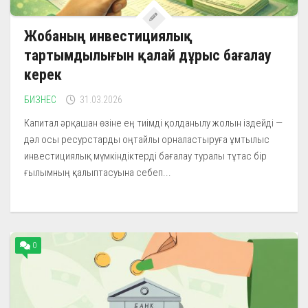
Жобаның инвестициялық
тартымдылығын қалай дұрыс бағалау
керек
БИЗНЕС
31.03.2026
Капитал әрқашан өзіне ең тиімді қолданылу жолын іздейді —
дәл осы ресурстарды оңтайлы орналастыруға ұмтылыс
инвестициялық мүмкіндіктерді бағалау туралы тұтас бір
ғылымның қалыптасуына себеп...
0