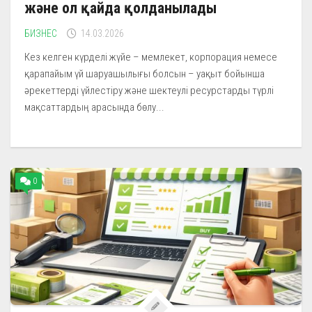
және ол қайда қолданылады
БИЗНЕС
14.03.2026
Кез келген күрделі жүйе – мемлекет, корпорация немесе
қарапайым үй шаруашылығы болсын – уақыт бойынша
әрекеттерді үйлестіру және шектеулі ресурстарды түрлі
мақсаттардың арасында бөлу...
0