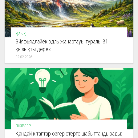
ҚЫЗЫҚ
Эйяфьядлайёкюдль жанартауы туралы 31
қызықты дерек
02.02.2026
ПІКІРЛЕР
Қандай кітаптар өзгерістерге шабыттандырады: