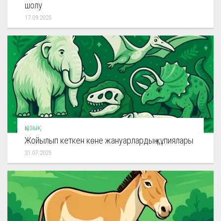
шолу
17.09.2025
ҚЫЗЫҚ
Жойылып кеткен көне жануарлардың құпиялары
31.07.2025