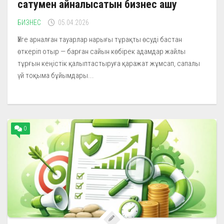
сатумен айналысатын бизнес ашу
БИЗНЕС
05.04.2026
Үйге арналған тауарлар нарығы тұрақты өсуді бастан
өткеріп отыр — барған сайын көбірек адамдар жайлы
тұрғын кеңістік қалыптастыруға қаражат жұмсап, сапалы
үй тоқыма бұйымдары...
0