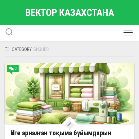
Skip
ВЕКТОР КАЗАХСТАНА
to
content
CATEGORY:
БИЗНЕС
0
Үйге арналған тоқыма бұйымдарын