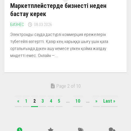
Маркетплейстерде бизнесті неден
бастау керек
БИЗНЕС
08.03.2026
Электронды сауда дәстүрлі коммерция ережелерін
түбегейлі өзгертті. Қазір кең нарыққа шығу үшін қала
орталығында дүкен ашу немесе үлкен қойма жалдау
міндетті емес. Онлайн —...
Page 2 of 10
«
1
2
3
4
5
...
10
...
»
Last »