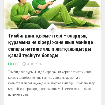
Тимбилдинг қызметтері – олардың
құрамына не кіреді және шын мәнінде
сапалы нәтиже алып жатқаныңызды
қалай түсінуге болады
БИЗНЕС
30.03.2026
Тимбилдинг бұрынғыдай қарапайым корпоративтік көңіл
көтеру шеңберінен шығып, команданы дамытуға
бағытталған толыққанды қызметке айналды. Компаниялар
мұндай іс-шараларды тек эмоция үшін емес, нақты бизнес
нәтижелеріне...