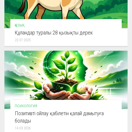
ҚЫЗЫҚ
Құландар туралы 28 қызықты дерек
22.07.2025
ПСИХОЛОГИЯ
Позитивті ойлау қабілетін қалай дамытуға
болады
14.03.2026