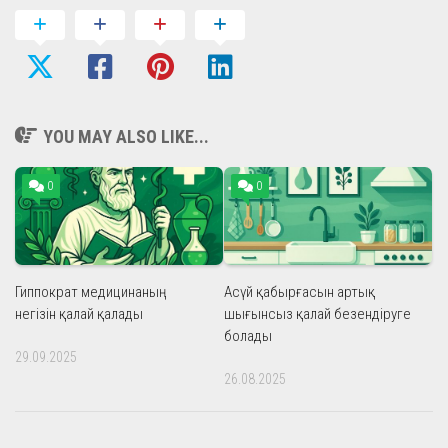
YOU MAY ALSO LIKE...
0
0
Гиппократ медицинаның
Асүй қабырғасын артық
негізін қалай қалады
шығынсыз қалай безендіруге
болады
29.09.2025
26.08.2025