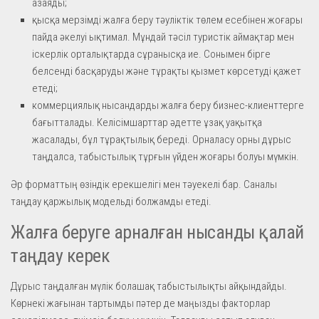
азаяды;
қысқа мерзімді жалға беру тәуліктік төлем есебінен жоғары
пайда әкелуі ықтимал. Мұндай тәсіл туристік аймақтар мен
іскерлік орталықтарда сұранысқа ие. Сонымен бірге
белсенді басқаруды және тұрақты қызмет көрсетуді қажет
етеді;
коммерциялық нысандарды жалға беру бизнес-клиенттерге
бағытталады. Келісімшарттар әдетте ұзақ уақытқа
жасалады, бұл тұрақтылық береді. Орналасу орны дұрыс
таңдалса, табыстылық тұрғын үйден жоғары болуы мүмкін.
Әр форматтың өзіндік ерекшелігі мен тәуекелі бар. Саналы
таңдау қаржылық модельді болжамды етеді.
Жалға беруге арналған нысанды қалай
таңдау керек
Дұрыс таңдалған мүлік болашақ табыстылықты айқындайды.
Көрнекі жағынан тартымды пәтер де маңызды факторлар