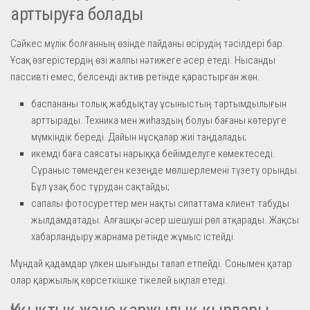
арттыруға болады
Сәйкес мүлік болғанның өзінде пайданы өсірудің тәсілдері бар.
Ұсақ өзгерістердің өзі жалпы нәтижеге әсер етеді. Нысанды
пассивті емес, белсенді актив ретінде қарастырған жөн.
баспананы толық жабдықтау ұсыныстың тартымдылығын
арттырады. Техника мен жиһаздың болуы бағаны көтеруге
мүмкіндік береді. Дайын нұсқалар жиі таңдалады;
икемді баға саясаты нарыққа бейімделуге көмектеседі.
Сұраныс төмендеген кезеңде мөлшерлемені түзету орынды.
Бұл ұзақ бос тұрудан сақтайды;
сапалы фотосуреттер мен нақты сипаттама клиент табуды
жылдамдатады. Алғашқы әсер шешуші рөл атқарады. Жақсы
хабарландыру жарнама ретінде жұмыс істейді.
Мұндай қадамдар үлкен шығынды талап етпейді. Сонымен қатар
олар қаржылық көрсеткішке тікелей ықпал етеді.
Құқықтық және қаржылық қырлары