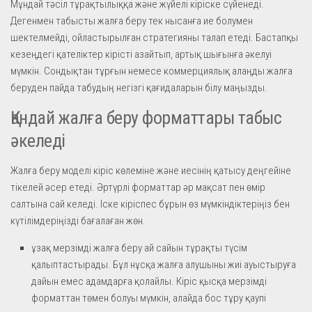
Мұндай тәсіл тұрақтылыққа және жүйелі кіріске сүйенеді.
Дегенмен табысты жалға беру тек нысанға ие болумен
шектелмейді, ойластырылған стратегияны талап етеді. Бастапқы
кезеңдегі қателіктер кірісті азайтып, артық шығынға әкелуі
мүмкін. Сондықтан тұрғын немесе коммерциялық алаңды жалға
беруден пайда табудың негізгі қағидаларын білу маңызды.
Қандай жалға беру форматтары табыс
әкеледі
Жалға беру моделі кіріс көлеміне және иесінің қатысу деңгейіне
тікелей әсер етеді. Әртүрлі форматтар әр мақсат пен өмір
салтына сай келеді. Іске кіріспес бұрын өз мүмкіндіктеріңіз бен
күтілімдеріңізді бағалаған жөн.
ұзақ мерзімді жалға беру ай сайын тұрақты түсім
қалыптастырады. Бұл нұсқа жалға алушыны жиі ауыстыруға
дайын емес адамдарға қолайлы. Кіріс қысқа мерзімді
форматтан төмен болуы мүмкін, алайда бос тұру қаупі