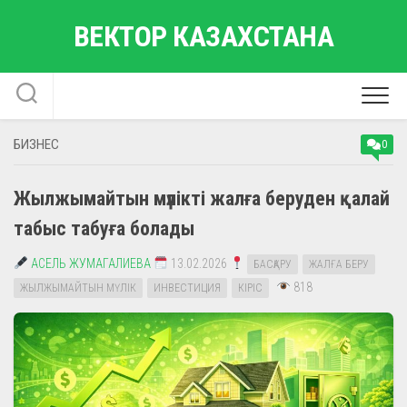
Skip
ВЕКТОР КАЗАХСТАНА
to
content
БИЗНЕС
0
Жылжымайтын мүлікті жалға беруден қалай
табыс табуға болады
АСЕЛЬ ЖУМАГАЛИЕВА
13.02.2026
БАСҚАРУ
ЖАЛҒА БЕРУ
818
ЖЫЛЖЫМАЙТЫН МҮЛІК
ИНВЕСТИЦИЯ
КІРІС