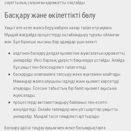
сауаттылық салынған қаражатты сақтайды.
Басқару және өкілеттікті бөлу
Уақыт өте келе жалға беру көбірек назар талап етуі мүмкін.
Мұндай жағдайда процестерді оңтайландыру туралы ойланған
жөн. Бұл бірнеше нысаны бар адамдар үшін өзекті.
өздігінен басқару делдал қызметіне жұмсалатын қаражатты
үнемдейді. Иесі барлық үдерісті бақылауда ұстайды. Алайда
бұл уақыт пен белсенділікті талап етеді;
басқаруды компанияға тапсыру жеке жүктемені азайтады.
Мамандар жалға алушыны іздеуді және қызмет көрсетуді
атқарады. Есесіне табыстың бір бөлігі қызмет ақысына
жұмсалады;
процестерді автоматтандыру байланыс пен есепті
жеңілдетеді. Онлайн төлемдер мен үлгі шарттар уақытты
үнемдейді. Мұндай тәсіл тиімділікті арттырады.
Басқару әдісін таңдау ауқым мен жеке басымдықтарға