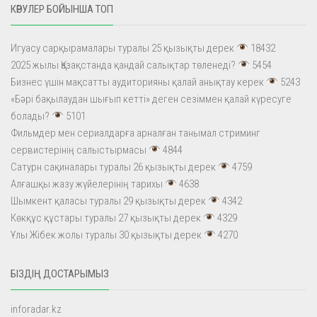
КӨРУЛЕР БОЙЫНША ТОП
Игуасу сарқырамалары туралы 25 қызықты дерек
18432
2025 жылы Қазақстанда қандай салықтар төленеді?
5454
Бизнес үшін мақсатты аудиторияны қалай анықтау керек
5243
«Бәрі бақылаудан шығып кетті» деген сезіммен қалай күресуге
болады?
5101
Фильмдер мен сериалдарға арналған танымал стриминг
сервистерінің салыстырмасы
4844
Сатурн сақиналары туралы 26 қызықты дерек
4759
Алғашқы жазу жүйелерінің тарихы
4638
Шымкент қаласы туралы 29 қызықты дерек
4342
Көкқұс құстары туралы 27 қызықты дерек
4329
Ұлы Жібек жолы туралы 30 қызықты дерек
4270
БІЗДІҢ ДОСТАРЫМЫЗ
inforadar.kz