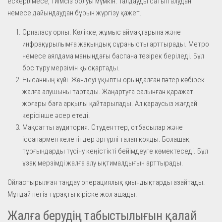
ескерілмесе, тиімсіз болуы мүмкін. Талдауды сатып алудан
немесе дайындаудан бұрын жүргізу қажет.
Орналасу орны. Көлікке, жұмыс аймақтарына және
инфрақұрылымға жақындық сұранысты арттырады. Метро
немесе аялдама маңындағы баспана тезірек беріледі. Бұл
бос тұру мерзімін қысқартады.
Нысанның күйі. Жөндеуі ұқыпты орындалған пәтер көбірек
жалға алушыны тартады. Жаңартуға салынған қаражат
жоғары баға арқылы қайтарылады. Ал қараусыз жағдай
керісінше әсер етеді.
Мақсатты аудитория. Студенттер, отбасылар және
іссапармен келетіндер әртүрлі талап қояды. Болашақ
тұрғындарды түсіну кеңістікті бейімдеуге көмектеседі. Бұл
ұзақ мерзімді жалға алу ықтималдығын арттырады.
Ойластырылған таңдау операциялық қиындықтарды азайтады.
Мұндай негіз тұрақты кіріске жол ашады.
Жалға берудің табыстылығын қалай