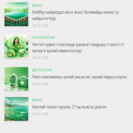
ҚЫЗЫҚ
Кейбір көлдерде неге ағыс болмайды және су
қайда кетеді
06.08.2026
ПСИХОЛОГИЯ
Негізгі қажеттіліктерді қанағаттандыру стрессті
жеңуге қалай көмектеседі
05.08.2026
ДЕНСАУЛЫҚ
Гипогликемияны қалай анықтап, қалай емдеу керек
04.08.2026
ҚЫЗЫҚ
Каспий теңізі туралы 27 қызықты дерек
03.08.2026