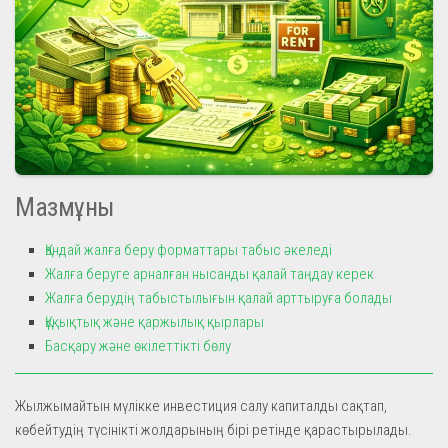
Мазмұны
Қандай жалға беру форматтары табыс әкеледі
Жалға беруге арналған нысанды қалай таңдау керек
Жалға берудің табыстылығын қалай арттыруға болады
Құқықтық және қаржылық қырлары
Басқару және өкілеттікті бөлу
Жылжымайтын мүлікке инвестиция салу капиталды сақтап,
көбейтудің түсінікті жолдарының бірі ретінде қарастырылады.