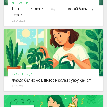
ДЕНСАУЛЫҚ
Гастропарез деген не және оны қалай бақылау
керек
26.04.2026
ҮЙ ЖӘНЕ БАҚША
Жазда бөлме өсімдіктерін қалай суару қажет
27.07.2025