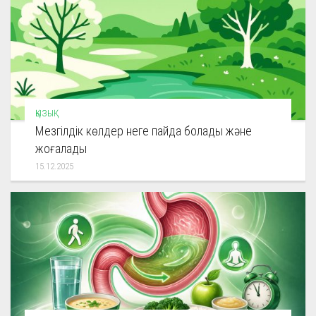
ҚЫЗЫҚ
Мезгілдік көлдер неге пайда болады және
жоғалады
15.12.2025