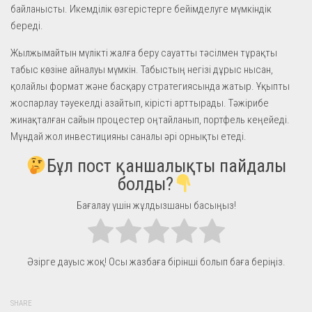
байланысты. Икемділік өзгерістерге бейімделуге мүмкіндік
береді.
Жылжымайтын мүлікті жалға беру сауатты тәсілмен тұрақты
табыс көзіне айналуы мүмкін. Табыстың негізі дұрыс нысан,
қолайлы формат және басқару стратегиясында жатыр. Ұқыпты
жоспарлау тәуекелді азайтып, кірісті арттырады. Тәжірибе
жинақталған сайын процестер оңтайланып, портфель кеңейеді.
Мұндай жол инвестицияны саналы әрі орнықты етеді.
Бұл пост қаншалықты пайдалы
болды?
Бағалау үшін жұлдызшаны басыңыз!
Әзірге дауыс жоқ! Осы жазбаға бірінші болып баға беріңіз.
SHARE