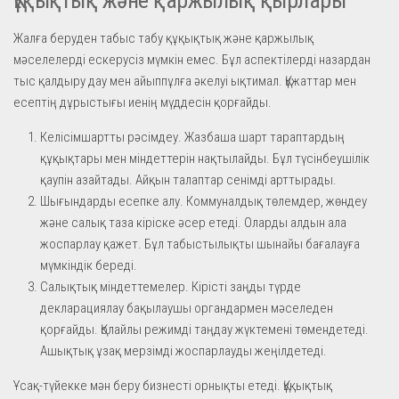
Жалға беруден табыс табу құқықтық және қаржылық
мәселелерді ескерусіз мүмкін емес. Бұл аспектілерді назардан
тыс қалдыру дау мен айыппұлға әкелуі ықтимал. Құжаттар мен
есептің дұрыстығы иенің мүддесін қорғайды.
Келісімшартты рәсімдеу. Жазбаша шарт тараптардың
құқықтары мен міндеттерін нақтылайды. Бұл түсінбеушілік
қаупін азайтады. Айқын талаптар сенімді арттырады.
Шығындарды есепке алу. Коммуналдық төлемдер, жөндеу
және салық таза кіріске әсер етеді. Оларды алдын ала
жоспарлау қажет. Бұл табыстылықты шынайы бағалауға
мүмкіндік береді.
Салықтық міндеттемелер. Кірісті заңды түрде
декларациялау бақылаушы органдармен мәселеден
қорғайды. Қолайлы режимді таңдау жүктемені төмендетеді.
Ашықтық ұзақ мерзімді жоспарлауды жеңілдетеді.
Ұсақ-түйекке мән беру бизнесті орнықты етеді. Құқықтық