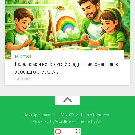
БОС УАҚЫТ
Балалармен не істеуге болады: шығармашылық
хоббиді бірге жасау
19.01.2026
Вектор Казахстана © 2026. All Rights Reserved.
Powered by
WordPress
. Theme by
Alx
.