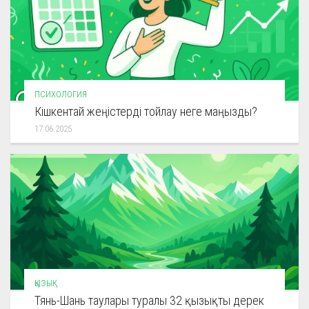
ПСИХОЛОГИЯ
Кішкентай жеңістерді тойлау неге маңызды?
17.06.2025
ҚЫЗЫҚ
Тянь-Шань таулары туралы 32 қызықты дерек