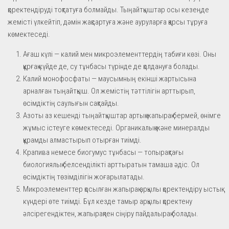
қоректендіруді тоқтатуға болмайды. Тыңайтқыштар осы кезеңде
жемісті үлкейтіп, дәмін жақсартуға және ауруларға қарсы тұруға
көмектеседі.
Ағаш күлі — калий мен микроэлементтердің табиғи көзі. Оны
құрғақ күйде де, су тұнбасы түрінде де қолдануға болады.
Калий монофосфаты — маусымның екінші жартысына
арналған тыңайтқыш. Ол жемістің тәттілігін арттырып,
өсімдіктің саулығын сақтайды.
Азоты аз кешенді тыңайтқыштар артық жапырақ бермей, өнімге
жұмыс істеуге көмектеседі. Органикалық және минералды
құрамды алмастырып отырған тиімді.
Крапива немесе биогумус тұнбасы — топырақтағы
биологиялық белсенділікті арттыратын тамаша әдіс. Ол
өсімдіктің төзімділігін жоғарылатады.
Микроэлементтер қосылған жапырақ арқылы қоректендіру ыстық
күндері өте тиімді. Бұл кезде тамыр арқылы қоректену
әлсірегендіктен, жапырақпен сіңіру пайдалырақ болады.