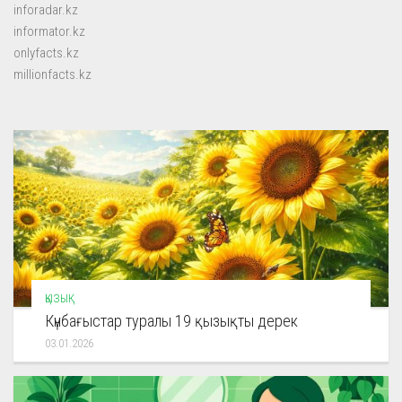
inforadar.kz
informator.kz
onlyfacts.kz
millionfacts.kz
ҚЫЗЫҚ
Күнбағыстар туралы 19 қызықты дерек
03.01.2026