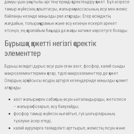
дамуы үшін уақытылы әрі теңгерімді қоректендіру қажет. Бұл әсіресе
тамыр жүйесінің қалыптасуы, жапырақ массасының өсуі мен жеміс
байлануы кезінде маңызды рөл атқарады. Егер өсімдіктің
жағдайын, топырақ құрамын және өсу кезеңін ескеріп әрекет
етсеңіз, ең қарапайым бақшада да жақсы нәтиже көрсетуге болады.
Бұрышқа қажетті негізгі қоректік
элементтер
Бұрыш өсімдігі дұрыс өсуі үшін оған азот, фосфор, калий сынды
макроэлементтермен қатар, түрлі микроэлементтер де қажет.
Олардың әрқайсысы өсудің әртүрлі кезеңдерінде маңызды қызмет
атқарады.
азот жапырақ пен сабақтың өсуін ынталандырады, жетіспесе
– жапырақ бозарып, өсу баяулайды;
фосфор тамыр жүйесін нығайтып, гүл шоғырларының
түзілуіне әсер етеді;
калий ауруларға төзімділікті арттырып, жемістің пісуін және