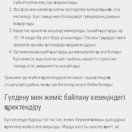
сұйылтылған көң суы қолданылады.
Фосфор мен калий қосылған ерітінділер жапырақ шыққан соң
енгізіледі. Бұл тамыр мен болашақ гүл түйіндерінің дамуын
жақсартады.
Көшетке арналған кешенді минералды тыңайтқыштарды әр
10–14 күнде бір рет беру ұсынылады. Паслён тұқымдастарға
арналған арнайы қоспаларды қолданған дұрыс.
Органикалық тыңайтқыштарды да мөлшерлеп қосуға болады.
Күл немесе ашытылған шөп тұнбасы көшетті стресске
төзімді етіп, иммунитетін нығайтады.
Орнымен әрі жүйелі қоректендірілген көшет ашық топыраққа
отырғызуға дайын, мықты әрі белсенді өсуге бейім болады.
Гүлдену мен жеміс байлану кезеңіндегі
қоректендіру
Бұл кезеңде бұрыш гүл тастап, жеміс бермей қалмауы үшін дұрыс
қоректену жүйесі өте маңызды. Мұнда азотты шектеу қажет, ал