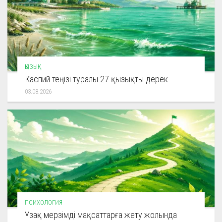
ҚЫЗЫҚ
Каспий теңізі туралы 27 қызықты дерек
03.08.2026
ПСИХОЛОГИЯ
Ұзақ мерзімді мақсаттарға жету жолында