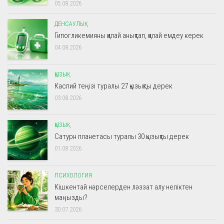
05.08.2026
ДЕНСАУЛЫҚ
Гипогликемияны қалай анықтап, қалай емдеу керек
04.08.2026
ҚЫЗЫҚ
Каспий теңізі туралы 27 қызықты дерек
03.08.2026
ҚЫЗЫҚ
Сатурн планетасы туралы 30 қызықты дерек
01.08.2026
ПСИХОЛОГИЯ
Кішкентай нәрселерден ләззат алу неліктен
маңызды?
30.07.2026