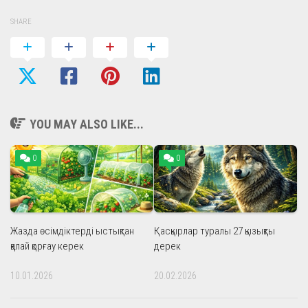
SHARE
YOU MAY ALSO LIKE...
0
0
Жазда өсімдіктерді ыстықтан
Қасқырлар туралы 27 қызықты
қалай қорғау керек
дерек
10.01.2026
20.02.2026