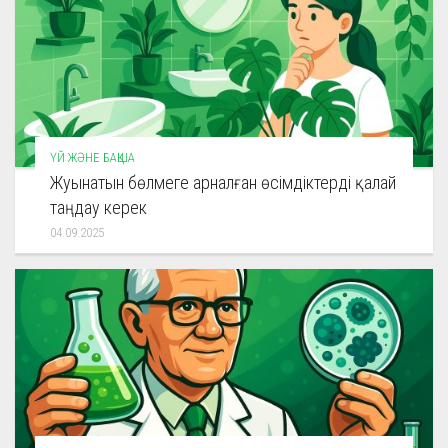
ҮЙ ЖӘНЕ БАҚША
Жуынатын бөлмеге арналған өсімдіктерді қалай
таңдау керек
04.09.2025