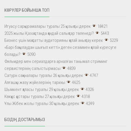
КӨРУЛЕР БОЙЫНША ТОП
Игуасу сарқырамалары туралы 25 қызықты дерек
18421
2025 жылы Қазақстанда қандай салықтар төленеді?
5443
Бизнес үшін мақсатты аудиторияны қалай анықтау керек
5229
«Бәрі бақылаудан шығып кетті» деген сезіммен қалай күресуге
болады?
5090
Фильмдер мен сериалдарға арналған танымал стриминг
сервистерінің салыстырмасы
4839
Сатурн сақиналары туралы 26 қызықты дерек
4747
Алғашқы жазу жүйелерінің тарихы
4625
Шымкент қаласы туралы 29 қызықты дерек
4326
Көкқұс құстары туралы 27 қызықты дерек
4318
Ұлы Жібек жолы туралы 30 қызықты дерек
4249
БІЗДІҢ ДОСТАРЫМЫЗ