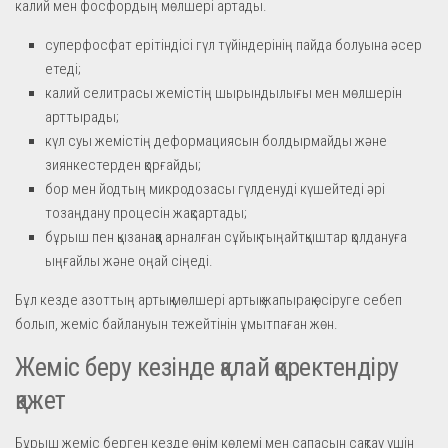
калий мен фосфордың мөлшері артады.
суперфосфат ерітіндісі гүл түйіндерінің пайда болуына әсер
етеді;
калий селитрасы жемістің шырындылығы мен мөлшерін
арттырады;
күл суы жемістің деформациясын болдырмайды және
зиянкестерден қорғайды;
бор мен йодтың микродозасы гүлденуді күшейтеді әрі
тозаңдану процесін жақсартады;
бұрыш пен қызанаққа арналған сұйық тыңайтқыштар қолдануға
ыңғайлы және оңай сіңеді.
Бұл кезде азоттың артық мөлшері артық жапырақ өсіруге себеп
болып, жеміс байлануын тежейтінін ұмытпаған жөн.
Жеміс беру кезінде қалай қоректендіру
қажет
Бұрыш жеміс берген кезде өнім көлемі мен сапасын сақтау үшін