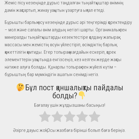
Жеміс пісу кезеңінде дұрыс таңдалған тыңайтқыштар өнімнің
дәмін жақсартып, жинау уақытын ұзартуға ықпал етеді.
Бұрышты барлық өсу кезеңінде дұрыс әрі теңгерімді қоректендіру
– мол және сапалы өнім алудың негізгі шарты. Органикалық пен
минералды тыңайтқыштарды кезектестіре қолдану жапырақ
массасы мен жемістің өсуін үйлестіріп, өсімдіктің барлық
қажеттілігін қамтиды. Егер топырақ жағдайын ескеріп, қорек
элементтерін уақытында енгізсеңіз, кез келген жерде жақсы
нәтиже алуға болады. Құнарлы топырақ пен жүйелі күтім –
бұрыштың бар мүмкіндігін ашатын сенімді негіз.
Бұл пост қаншалықты пайдалы
болды?
Бағалау үшін жұлдызшаны басыңыз!
Әзірге дауыс жоқ! Осы жазбаға бірінші болып баға беріңіз.