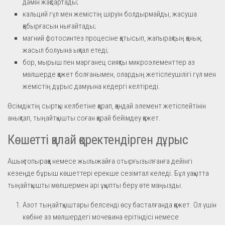
дәмін жақсартады;
кальций гүл мен жемістің шіруін болдырмайды, жасуша
қабырғасын нығайтады;
магний фотосинтез процесіне қатысып, жапырақтың қанық
жасыл болуына ықпал етеді;
бор, мырыш пен марганец сияқты микроэлементтер аз
мөлшерде қажет болғанымен, олардың жетіспеушілігі гүл мен
жемістің дұрыс дамуына кедергі келтіреді.
Өсімдіктің сыртқы келбетіне қарап, қандай элемент жетіспейтінін
анықтап, тыңайтқышты соған қарай бейімдеу қажет.
Көшетті қалай қоректендірген дұрыс
Ашық топыраққа немесе жылыжайға отырғызылғанға дейінгі
кезеңде бұрыш көшеттері ерекше сезімтал келеді. Бұл уақытта
тыңайтқышты мөлшермен әрі ұқыпты беру өте маңызды.
Азот тыңайтқыштары белсенді өсу басталғанда қажет. Ол үшін
көбіне аз мөлшердегі мочевина ерітіндісі немесе