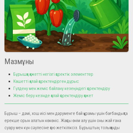
Мазмұны
Бұрышқа қажетті негізгі қоректік элементтер
Көшетті қалай қоректендірген дұрыс
Гүлдену мен жеміс байлану кезеңіндегі қоректендіру
Жеміс беру кезінде қалай қоректендіру қажет
Бұрыш – дәмі, хош иісі мен дәруменге бай құрамы үшін бағбандықта
ерекше орын алатын көкөніс. Жақсы өнім алу үшін оны жай ғана
суару мен күн сәулесіне қою жеткіліксіз. Бұрыштың толыққанды