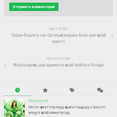
NEXT STORY
Галдан-Бошокту хан Орталық Азиядағы билік үшін қалай
күресті
PREVIOUS STORY
Мазасыздықты дәрі-дәрмексіз қалай азайтуға болады
ПСИХОЛОГИЯ
Негізгі қажеттіліктерді қанағаттандыру стрессті
жеңуге қалай көмектеседі