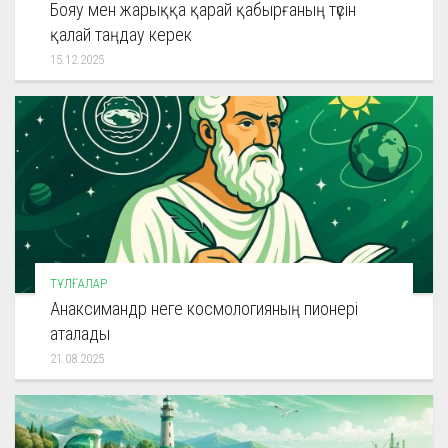
Бояу мен жарыққа қарай қабырғаның түсін
қалай таңдау керек
15.12.2025
ТҰЛҒАЛАР
Анаксимандр неге космологияның пионері
аталады
21.08.2025