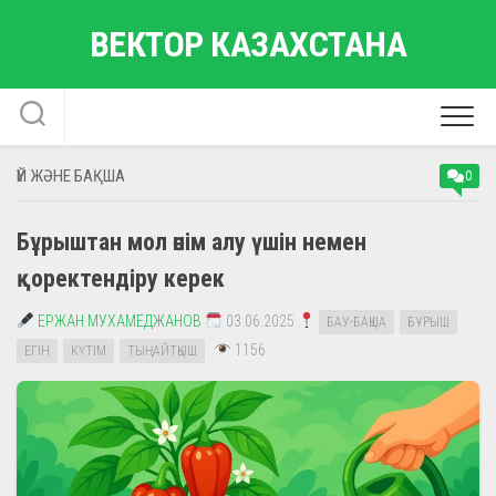
Skip
ВЕКТОР КАЗАХСТАНА
to
content
ҮЙ ЖӘНЕ БАҚША
0
Бұрыштан мол өнім алу үшін немен
қоректендіру керек
ЕРЖАН МУХАМЕДЖАНОВ
03.06.2025
БАУ-БАҚША
БҰРЫШ
1156
ЕГІН
КҮТІМ
ТЫҢАЙТҚЫШ