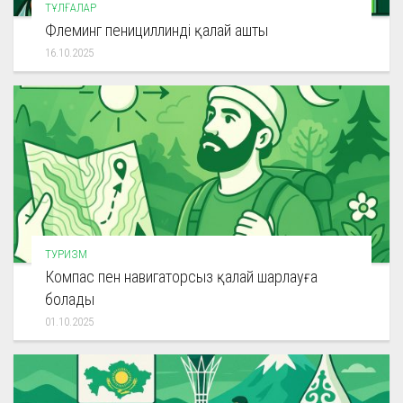
ТҰЛҒАЛАР
Флеминг пенициллинді қалай ашты
16.10.2025
ТУРИЗМ
Компас пен навигаторсыз қалай шарлауға
болады
01.10.2025