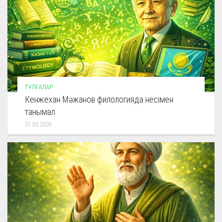
ТҰЛҒАЛАР
Кенжехан Мәжанов филологияда несімен
танымал
21.02.2026