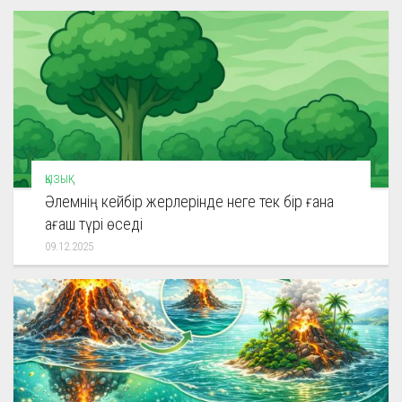
ҚЫЗЫҚ
Әлемнің кейбір жерлерінде неге тек бір ғана
ағаш түрі өседі
09.12.2025