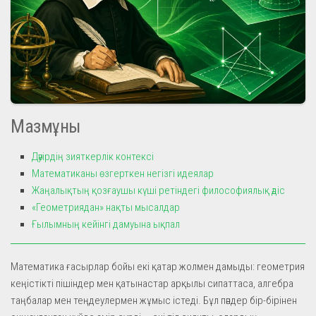
Мазмұны
Дәуірдің зияткерлік контексі
Математиканы өзгерткен негізгі идеялар
Жаңалықтың қозғаушы күші ретіндегі философиялық әдіс
«Геометриядан» нақты мысалдар
Ғылымның кейінгі дамуына ықпал
Математика ғасырлар бойы екі қатар жолмен дамыды: геометрия
кеңістікті пішіндер мен қатынастар арқылы сипаттаса, алгебра
таңбалар мен теңдеулермен жұмыс істеді. Бұл пәндер бір-бірінен