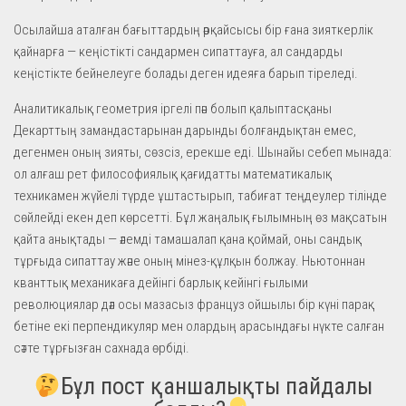
Осылайша аталған бағыттардың әрқайсысы бір ғана зияткерлік
қайнарға — кеңістікті сандармен сипаттауға, ал сандарды
кеңістікте бейнелеуге болады деген идеяға барып тіреледі.
Аналитикалық геометрия іргелі пән болып қалыптасқаны
Декарттың замандастарынан дарынды болғандықтан емес,
дегенмен оның зияты, сөзсіз, ерекше еді. Шынайы себеп мынада:
ол алғаш рет философиялық қағидатты математикалық
техникамен жүйелі түрде ұштастырып, табиғат теңдеулер тілінде
сөйлейді екен деп көрсетті. Бұл жаңалық ғылымның өз мақсатын
қайта анықтады — әлемді тамашалап қана қоймай, оны сандық
тұрғыда сипаттау және оның мінез-құлқын болжау. Ньютоннан
кванттық механикаға дейінгі барлық кейінгі ғылыми
революциялар дәл осы мазасыз француз ойшылы бір күні парақ
бетіне екі перпендикуляр мен олардың арасындағы нүкте салған
сәтте тұрғызған сахнада өрбіді.
Бұл пост қаншалықты пайдалы