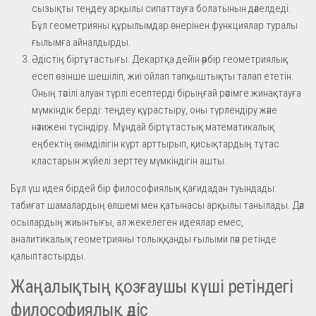
сызықты теңдеу арқылы сипаттауға болатынын дәлелдеді.
Бұл геометрияны құрылымдар өнерінен функциялар туралы
ғылымға айналдырды.
Әдістің біртұтастығы. Декартқа дейін әрбір геометриялық
есеп өзінше шешіліп, жиі ойлап тапқыштықты талап ететін.
Оның тәсілі алуан түрлі есептерді бірыңғай рәсімге жинақтауға
мүмкіндік берді: теңдеу құрастыру, оны түрлендіру және
нәтижені түсіндіру. Мұндай біртұтастық математикалық
еңбектің өнімділігін күрт арттырып, қисықтардың тұтас
кластарын жүйелі зерттеу мүмкіндігін ашты.
Бұл үш идея бірдей бір философиялық қағидадан туындады:
табиғат шамалардың өлшемі мен қатынасы арқылы танылады. Дәл
осылардың жиынтығы, ал жекелеген идеялар емес,
аналитикалық геометрияны толыққанды ғылыми пән ретінде
қалыптастырды.
Жаңалықтың қозғаушы күші ретіндегі
философиялық әдіс