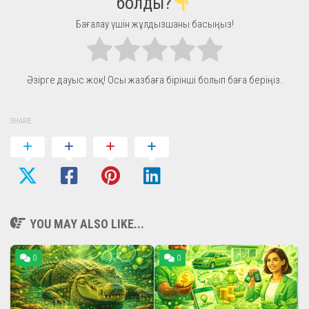
болды?
Бағалау үшін жұлдызшаны басыңыз!
Әзірге дауыс жоқ! Осы жазбаға бірінші болып баға беріңіз.
SHARE
YOU MAY ALSO LIKE...
0
0