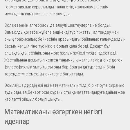
геометриялық құрылымды талап етіп, жалпылама шешім
мүмкіндігін қамтамасыз ете алмады.
Сол кезеңнің алгебрасы да елеулі шектеулерге ие болды.
Символдық жазба жүйеге енді-енді түсіп жатты, ал теңдеу мен
оның графикалық бейнесінің арасындағы байланыс ғалымдардың
басым көпшілігіне түсініксіз болып қала берді. Декарт бұл
алшақтықты сезініп, оны жою жолын жүйелі түрде іздестірді.
Жастайынан дамытып келген танымның жалпылама әдісіне деген
философиялық ұмтылысы оны бар болған дәстүрлердің бірін
тереңдетуге емес, дәл синтезге бағыттады.
Осылайша дәуірдің өзі екі математикалық тілді біріктіруге сұраныс
тудырды, ал Декарт осы сұранысты қанағаттандыруға дайын және
қабілетті ойшыл болып шықты.
Математиканы өзгерткен негізгі
идеялар