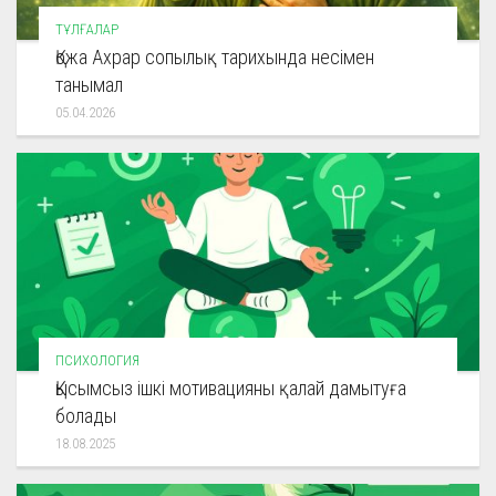
ТҰЛҒАЛАР
Қожа Ахрар сопылық тарихында несімен
танымал
05.04.2026
ПСИХОЛОГИЯ
Қысымсыз ішкі мотивацияны қалай дамытуға
болады
18.08.2025