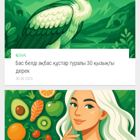
ҚЫЗЫҚ
Бас белді ақбас құстар туралы 30 қызықты
дерек
30.06.2025