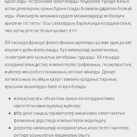
құрал алды. Астрономия орбиталарды теңдеулер түрінде жазып,
аспан денелерінің орнын бұрын-соңды болмаған дәлдікпен болжай
алды. Инженерлік механика күрделі механизмдерді жобалауға
арналған тіл тапты. Осы салалардың барлығында координаталық
тәсіл ортақ іргетас болып қызмет етті.
XIX ғасырда француз философының идеялары үш және одан да көп
өлшемге дейін жалпыланды, бұл көпөлшемді аналитикалық
геометрия мен сызықтық алгебраны тудырды. XX ғасырда
координаталық әдістер компьютерлік графиканың, геоақпараттық
жүйелер мен робототехниканың негізіне айналды. Декарт
логикасының ең айқын қазіргі заманғы қолданыстарының
арасынан мыналарды бөліп атауға болады:
жазықтықтағы объектінің орнын екі координатамен
көрсететін навигациялық жүйелер;
әрбір дене сандық параметрлер жинағымен сипатталатын
физикалық үрдістерді компьютерлік модельдеу;
деректер көпөлшемді координаталық кеңістіктегі нүктелер
ретінде ұсынылатын машиналық оқыту.