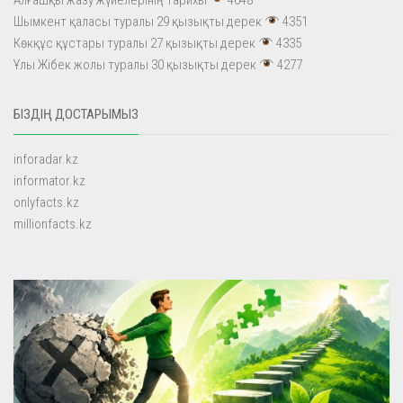
Шымкент қаласы туралы 29 қызықты дерек
4351
Көкқұс құстары туралы 27 қызықты дерек
4335
Ұлы Жібек жолы туралы 30 қызықты дерек
4277
БІЗДІҢ ДОСТАРЫМЫЗ
inforadar.kz
informator.kz
onlyfacts.kz
millionfacts.kz