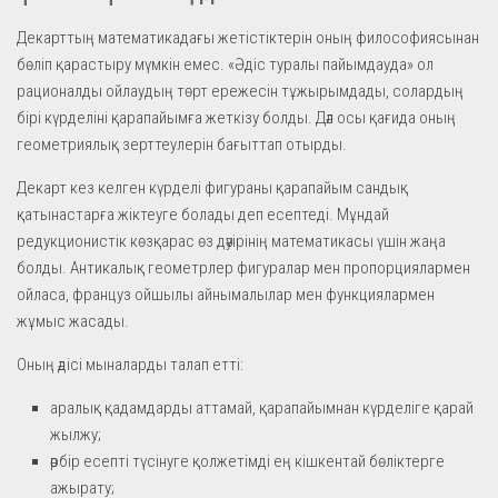
Декарттың математикадағы жетістіктерін оның философиясынан
бөліп қарастыру мүмкін емес. «Әдіс туралы пайымдауда» ол
рационалды ойлаудың төрт ережесін тұжырымдады, солардың
бірі күрделіні қарапайымға жеткізу болды. Дәл осы қағида оның
геометриялық зерттеулерін бағыттап отырды.
Декарт кез келген күрделі фигураны қарапайым сандық
қатынастарға жіктеуге болады деп есептеді. Мұндай
редукционистік көзқарас өз дәуірінің математикасы үшін жаңа
болды. Антикалық геометрлер фигуралар мен пропорциялармен
ойласа, француз ойшылы айнымалылар мен функциялармен
жұмыс жасады.
Оның әдісі мыналарды талап етті:
аралық қадамдарды аттамай, қарапайымнан күрделіге қарай
жылжу;
әрбір есепті түсінуге қолжетімді ең кішкентай бөліктерге
ажырату;