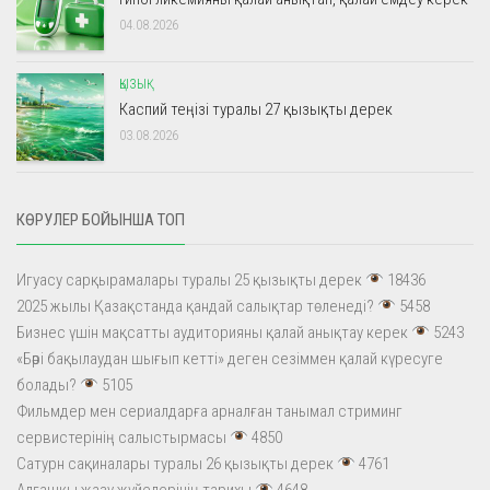
04.08.2026
ҚЫЗЫҚ
Каспий теңізі туралы 27 қызықты дерек
03.08.2026
КӨРУЛЕР БОЙЫНША ТОП
Игуасу сарқырамалары туралы 25 қызықты дерек
18436
2025 жылы Қазақстанда қандай салықтар төленеді?
5458
Бизнес үшін мақсатты аудиторияны қалай анықтау керек
5243
«Бәрі бақылаудан шығып кетті» деген сезіммен қалай күресуге
болады?
5105
Фильмдер мен сериалдарға арналған танымал стриминг
сервистерінің салыстырмасы
4850
Сатурн сақиналары туралы 26 қызықты дерек
4761
Алғашқы жазу жүйелерінің тарихы
4648