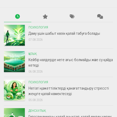
ПСИХОЛОГИЯ
Даму үшін шабыт көзін қалай табуға болады
07.08.2026
ҚЫЗЫҚ
Кейбір көлдерде неге ағыс болмайды және су қайда
кетеді
06.08.2026
ПСИХОЛОГИЯ
Негізгі қажеттіліктерді қанағаттандыру стрессті
жеңуге қалай көмектеседі
05.08.2026
ДЕНСАУЛЫҚ
Гипогликемияны қалай анықтап, қалай емдеу керек