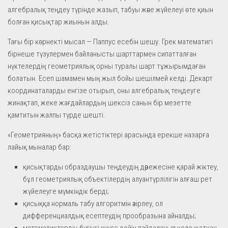
алгебралық теңдеу түрінде жазып, табуы және жүйелеуі өте қиын
болған қисықтар жиынын алды.
Тағы бір көрнекті мысал — Паппус есебін шешу. Грек математигі
бірнеше түзулермен байланысты шарттармен сипатталған
нүктелердің геометриялық орны туралы шарт тұжырымдаған
болатын. Есеп шамамен мың жыл бойы шешілмей келді. Декарт
координаталарды енгізе отырып, оны алгебралық теңдеуге
жинақтап, жеке жағдайлардың шексіз санын бір мезетте
қамтитын жалпы түрде шешті.
«Геометрияның» басқа жетістіктері арасында ерекше назарға
лайық мыналар бар:
қисықтарды образдаушы теңдеудің дәрежесіне қарай жіктеу,
бұл геометриялық объектілердің алуантүрлілігін алғаш рет
жүйелеуге мүмкіндік берді;
қисыққа нормаль табу алгоритмін әзірлеу, ол
дифференциалдық есептеудің прообразына айналды;
математиктердің бүгінгі күнге дейін пайдаланып келе жатқан