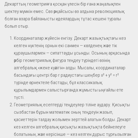
Декарттың геометрияға қосқан үлесін бір ғана жаңалықпен
шектеу мүмкін емес. Сөз әрқайсысы өз алдына революциялық
болған өзара байланысты идеялардың тұтас кешені туралы
болып отыр.
Координаталар жүйесін енгізу. Декарт жазықтықтағы кез
келген нүктенің орнын екі санмен — көлденең және тік
құраушылармен — сипаттауды ұсынды. Осының арқасында
әрбір геометриялық фигура теңдеу түріндегі өзінің
алгебралық «жеке куәлігін» алды. Мысалы, координаталар
басындағы центрі бар r радиустағы шеңбер x² + y² = r²
түрінде өрнектеле бастады, бұл классикалық
құрылымдармен салыстырғанда жұмысты ыңғайлы ете
түсті.
Геометриялық есептерді теңдеулер тіліне аудару. Қисықты
сызбастан бұрын математик оның теңдеуін жазып,
қасиеттерін талдау жолымен зерттей алатын болды. Декарт
кез келген алгебралық қисықты жазықтықта бейнелеуге
болатынын, және керісінше — кез келген дұрыс тұрғызылған