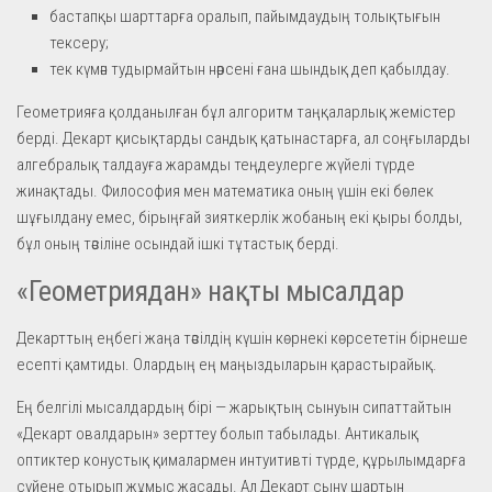
бастапқы шарттарға оралып, пайымдаудың толықтығын
тексеру;
тек күмән тудырмайтын нәрсені ғана шындық деп қабылдау.
Геометрияға қолданылған бұл алгоритм таңқаларлық жемістер
берді. Декарт қисықтарды сандық қатынастарға, ал соңғыларды
алгебралық талдауға жарамды теңдеулерге жүйелі түрде
жинақтады. Философия мен математика оның үшін екі бөлек
шұғылдану емес, бірыңғай зияткерлік жобаның екі қыры болды,
бұл оның тәсіліне осындай ішкі тұтастық берді.
«Геометриядан» нақты мысалдар
Декарттың еңбегі жаңа тәсілдің күшін көрнекі көрсететін бірнеше
есепті қамтиды. Олардың ең маңыздыларын қарастырайық.
Ең белгілі мысалдардың бірі — жарықтың сынуын сипаттайтын
«Декарт овалдарын» зерттеу болып табылады. Антикалық
оптиктер конустық қималармен интуитивті түрде, құрылымдарға
сүйене отырып жұмыс жасады. Ал Декарт сыну шартын