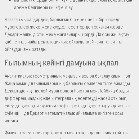
дәреже белгілерін (x², x³) енгізу.
Аталған мысалдардың барлығын бір ерекшелік біріктіреді:
мұрагерлері жеке-жеке күрделі есептер деп санаған жерде
Декарт жалпы әдістің жеке жағдайларын көрді. Дәл осы жинақтау
қабілеті шынайы революциялық ойлауды жай ғана талантты
ойлаудан ажыратады.
Ғылымның кейінгі дамуына ықпал
Аналитикалық геометрияның маңызын асыра бағалау қиын — ол
Жаңа заман дәл ғылымдарының барлығы сөйлеген тілге айналды.
Декарт әдісінің тікелей мұрагерлері Ньютон мен Лейбниц болды:
дифференциалдық және интегралдық есептеуді жасай отырып,
екеуі де қисықты функция графигі ретінде қарастыру идеясына
сүйенді — дәл Декарт математикалық айналымға енгізген осы
идеяға.
Физика траекториялар, өрістер мен толқындарды сипаттайтын