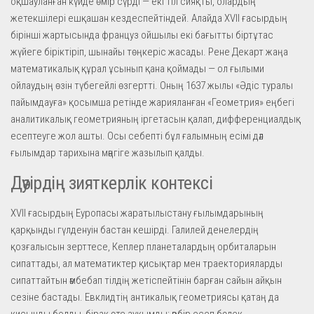
оқшауланған күйде өмір сүрді — екі тіл сияқты, олардың
жетекшілері ешқашан кездеспейтіндей. Алайда XVII ғасырдың
бірінші жартысында француз ойшылы екі бағытты біртұтас
жүйеге біріктіріп, шынайы төңкеріс жасады. Рене Декарт жаңа
математикалық құрал ұсынып қана қоймады — ол ғылыми
ойлаудың өзін түбегейлі өзгертті. Оның 1637 жылы «Әдіс туралы
пайымдауға» қосымша ретінде жарияланған «Геометрия» еңбегі
аналитикалық геометрияның іргетасын қалап, дифференциалдық
есептеуге жол ашты. Осы себепті бұл ғалымның есімі дәл
ғылымдар тарихына мәңгіге жазылып қалды.
Дәуірдің зияткерлік контексі
XVII ғасырдың Еуропасы жаратылыстану ғылымдарының
қарқынды гүлденуін бастан кешірді. Галилей денелердің
қозғалысын зерттесе, Кеплер планеталардың орбиталарын
сипаттады, ал математиктер қисықтар мен траекторияларды
сипаттайтын әмбебап тілдің жетіспейтінін барған сайын айқын
сезіне бастады. Евклидтің антикалық геометриясы қатаң да
қисынды болды, бірақ өте ауқымды: әрбір есеп бөлек