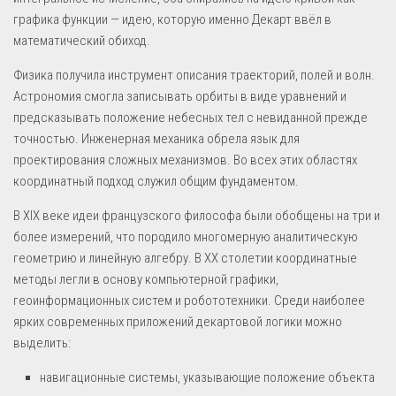
графика функции — идею, которую именно Декарт ввёл в
математический обиход.
Физика получила инструмент описания траекторий, полей и волн.
Астрономия смогла записывать орбиты в виде уравнений и
предсказывать положение небесных тел с невиданной прежде
точностью. Инженерная механика обрела язык для
проектирования сложных механизмов. Во всех этих областях
координатный подход служил общим фундаментом.
В XIX веке идеи французского философа были обобщены на три и
более измерений, что породило многомерную аналитическую
геометрию и линейную алгебру. В XX столетии координатные
методы легли в основу компьютерной графики,
геоинформационных систем и робототехники. Среди наиболее
ярких современных приложений декартовой логики можно
выделить:
навигационные системы, указывающие положение объекта