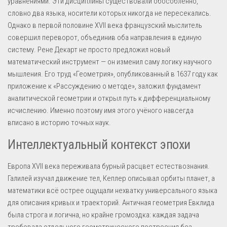
уравнениями. Эти дисциплины существовали обособленно,
словно два языка, носители которых никогда не пересекались.
Однако в первой половине XVII века французский мыслитель
совершил переворот, объединив оба направления в единую
систему. Рене Декарт не просто предложил новый
математический инструмент — он изменил саму логику научного
мышления. Его труд «Геометрия», опубликованный в 1637 году как
приложение к «Рассуждению о методе», заложил фундамент
аналитической геометрии и открыл путь к дифференциальному
исчислению. Именно поэтому имя этого учёного навсегда
вписано в историю точных наук.
Интеллектуальный контекст эпохи
Европа XVII века переживала бурный расцвет естествознания.
Галилей изучал движение тел, Кеплер описывал орбиты планет, а
математики всё острее ощущали нехватку универсального языка
для описания кривых и траекторий. Античная геометрия Евклида
была строга и логична, но крайне громоздка: каждая задача
требовала отдельного геометрического построения без