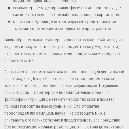
двумя координатами на плоскости;
компьютерное моделирование физических процессов, где
каждое тело описывается набором числовых параметров;
машинное обучение, в котором данные представляются
точками в многомерном координатном пространстве.
Таким образом, каждое из перечисленных направлений восходит
к одному и тому же интеллектуальному источнику — идее о том,
что пространство можно описать числами, а числа — изобразить
в пространстве.
Аналитическая геометрия стала основополагающей дисциплиной
не потому, что Декарт был гениальнее своих современников,
хотя его интеллект, несомненно, был выдающимся. Подлинная
причина в том, что он первым последовательно соединил
философский принцип с математической техникой и показал:
природа говорит на языке уравнений. Это открытие
переопределило саму цель науки — не созерцать мир, а
описывать его количественно и предсказывать его поведение.
Все последующие научные революции, от Ньютона до квантовой