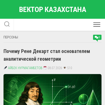
Перейти
ВЕКТОР КАЗАХСТАНА
к
содержанию
ПЕРСОНЫ
0
Почему Рене Декарт стал основателем
аналитической геометрии
АЙБЕК НУРМАГАМБЕТОВ
08.07.2026
510