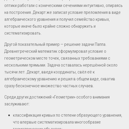
оптики работали с коническими сечениями интуитивно, опираясь
на построения. Декарт же записал условие преломления в виде
алгебраического уравнения и получил семейство кривых,
которые иначе было крайне сложно обнаружить и
систематизировать.
Другой показательный пример — решение задачи Паппа.
Древнегреческий математик сформулировал условие о
геометрическом месте точек, связанных требованиями с
несколькими прямыми. Задача оставалась нерешённой около
тысячи лет. Декарт, введя координаты, свёл её к
алгебраическому уравнению и решил в общем виде, охватив
сразу бесконечное множество частных случаев.
Среди других достижений «Геометрии» особого внимания
заслуживают:
классификация кривых по степени образующего уравнения,
что впервые систематизировала многообразие
геометрических объектов;