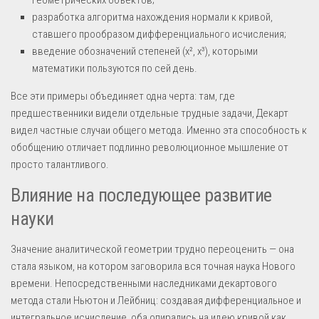
разработка алгоритма нахождения нормали к кривой,
ставшего прообразом дифференциального исчисления;
введение обозначений степеней (x², x³), которыми
математики пользуются по сей день.
Все эти примеры объединяет одна черта: там, где
предшественники видели отдельные трудные задачи, Декарт
видел частные случаи общего метода. Именно эта способность к
обобщению отличает подлинно революционное мышление от
просто талантливого.
Влияние на последующее развитие
науки
Значение аналитической геометрии трудно переоценить — она
стала языком, на котором заговорила вся точная наука Нового
времени. Непосредственными наследниками декартового
метода стали Ньютон и Лейбниц: создавая дифференциальное и
интегральное исчисление, оба опирались на идею кривой как