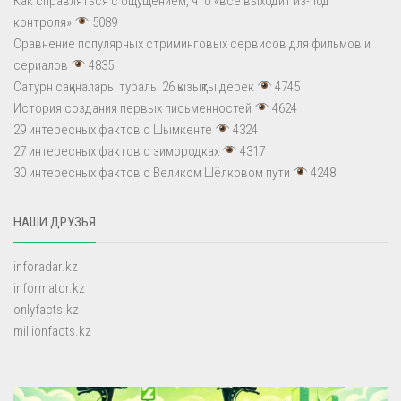
Как справляться с ощущением, что «всё выходит из-под
контроля»
5089
Сравнение популярных стриминговых сервисов для фильмов и
сериалов
4835
Сатурн сақиналары туралы 26 қызықты дерек
4745
История создания первых письменностей
4624
29 интересных фактов о Шымкенте
4324
27 интересных фактов о зимородках
4317
30 интересных фактов о Великом Шёлковом пути
4248
НАШИ ДРУЗЬЯ
inforadar.kz
informator.kz
onlyfacts.kz
millionfacts.kz