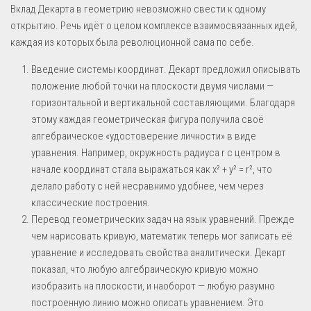
Вклад Декарта в геометрию невозможно свести к одному
открытию. Речь идёт о целом комплексе взаимосвязанных идей,
каждая из которых была революционной сама по себе.
Введение системы координат. Декарт предложил описывать
положение любой точки на плоскости двумя числами —
горизонтальной и вертикальной составляющими. Благодаря
этому каждая геометрическая фигура получила своё
алгебраическое «удостоверение личности» в виде
уравнения. Например, окружность радиуса r с центром в
начале координат стала выражаться как x² + y² = r², что
делало работу с ней несравнимо удобнее, чем через
классические построения.
Перевод геометрических задач на язык уравнений. Прежде
чем нарисовать кривую, математик теперь мог записать её
уравнение и исследовать свойства аналитически. Декарт
показал, что любую алгебраическую кривую можно
изобразить на плоскости, и наоборот — любую разумно
построенную линию можно описать уравнением. Это