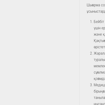
Шығарма со
ұсыныстар
Бейбіт
үшін е
және қ
Қақтығ
өрістет
Жарала
туралы
мемлек
сұғылм
қоғамд
Медици
бірыңғ
таныла
нысанда