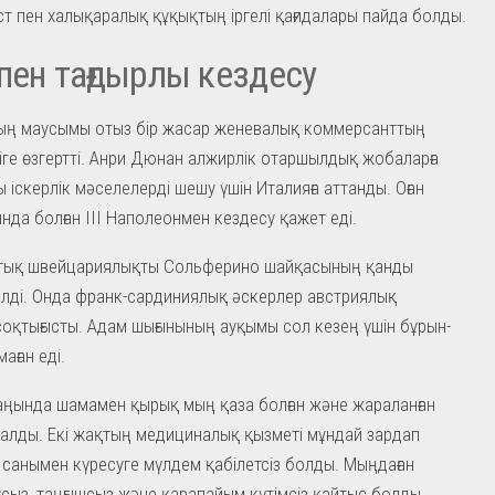
т пен халықаралық құқықтың іргелі қағидалары пайда болды.
пен тағдырлы кездесу
ың маусымы отыз бір жасар женевалық коммерсанттың
гіге өзгертті. Анри Дюнан алжирлік отаршылдық жобаларға
 іскерлік мәселелерді шешу үшін Италияға аттанды. Оған
нда болған III Наполеонмен кездесу қажет еді.
тық швейцариялықты Сольферино шайқасының қанды
лді. Онда франк-сардиниялық әскерлер австриялық
оқтығысты. Адам шығынының ауқымы сол кезең үшін бұрын-
аған еді.
ңында шамамен қырық мың қаза болған және жараланған
алды. Екі жақтың медициналық қызметі мұндай зардап
санымен күресуге мүлдем қабілетсіз болды. Мыңдаған
сыз, таңғышсыз және қарапайым күтімсіз қайтыс болды.