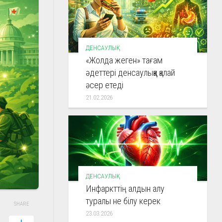
ДЕНСАУЛЫҚ
«Жолда жеген» тағам
әдеттері денсаулыққа қалай
әсер етеді
21.02.2026
ДЕНСАУЛЫҚ
Инфаркттің алдын алу
туралы не білу керек
SHARE
23.03.2026