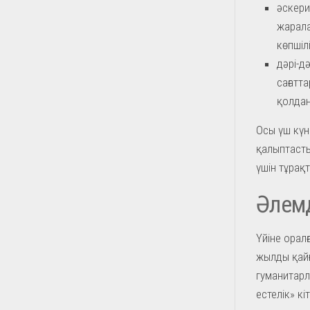
әскери
жарала
көпшіл
дәрі-д
сағатт
қолдан
Осы үш күн
қалыптасты
үшін тұрақт
Әлемд
Үйіне орал
жылды қайғ
гуманитарл
естелік» кі