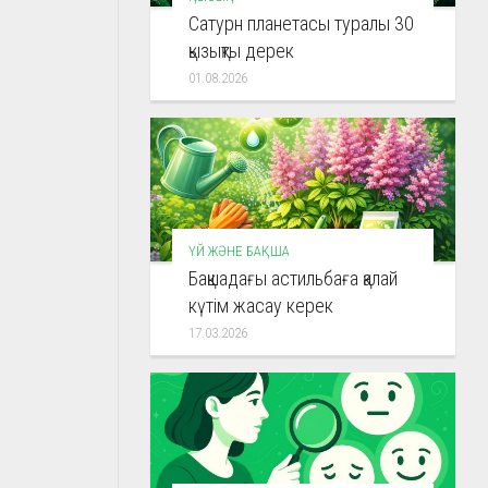
Сатурн планетасы туралы 30
қызықты дерек
01.08.2026
ҮЙ ЖӘНЕ БАҚША
Бақшадағы астильбаға қалай
күтім жасау керек
17.03.2026