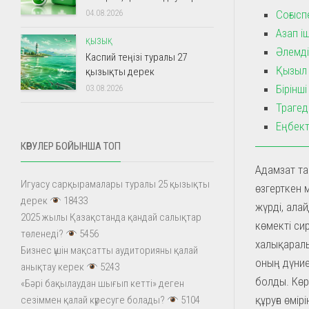
Соғысп
04.08.2026
Азап іш
ҚЫЗЫҚ
Әлемді
Каспий теңізі туралы 27
Қызыл 
қызықты дерек
Бірінш
03.08.2026
Трагед
Еңбект
КӨРУЛЕР БОЙЫНША ТОП
Адамзат та
Игуасу сарқырамалары туралы 25 қызықты
өзгерткен 
дерек
18433
жүрді, ала
2025 жылы Қазақстанда қандай салықтар
көмекті си
төленеді?
5456
халықаралы
Бизнес үшін мақсатты аудиторияны қалай
оның дүние
анықтау керек
5243
болды. Көр
«Бәрі бақылаудан шығып кетті» деген
құруға өмір
сезіммен қалай күресуге болады?
5104