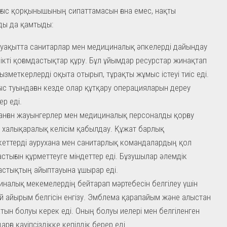
ғыс қорқынышының сипаттамасын ғана емес, нақты
ды да қамтыды:
 уақытта санитарлар мен медициналық әпкелерді дайындау
рікті қоғамдастықтар құру. Бұл ұйымдар ресурстар жинақтап
ызметкерлерді оқыта отырып, тұрақты жұмыс істеуі тиіс еді.
ыс туындаған кезде олар құтқару операцияларын дереу
ер еді.
нған жауынгерлер мен медициналық персоналды қорғау
 халықаралық келісім қабылдау. Құжат барлық
еттерді аурухана мен санитарлық командалардың қол
астығын құрметтеуге міндеттер еді. Бұзушылар әлемдік
астықтың айыптауына ұшырар еді.
налық мекемелердің бейтарап мәртебесін белгілеу үшін
ай айырым белгісін енгізу. Эмблема қарапайым және алыстан
тын болуы керек еді. Оның болуы иелері мен белгіленген
рға қауіпсіздікке кепілдік берер еді.