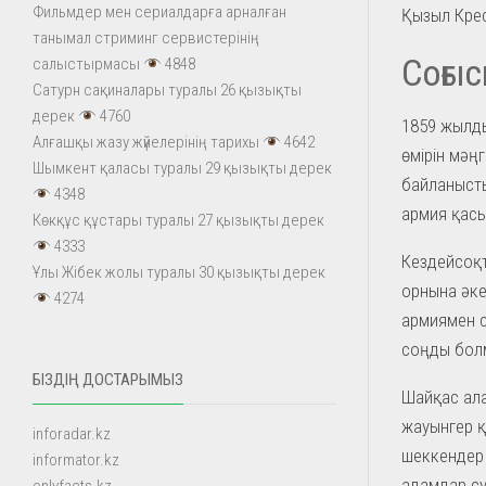
Фильмдер мен сериалдарға арналған
Қызыл Крес
танымал стриминг сервистерінің
Соғыс
салыстырмасы
4848
Сатурн сақиналары туралы 26 қызықты
дерек
4760
1859 жылд
Алғашқы жазу жүйелерінің тарихы
4642
өмірін мәң
Шымкент қаласы туралы 29 қызықты дерек
байланысты
4348
армия қасы
Көкқұс құстары туралы 27 қызықты дерек
4333
Кездейсоқ
Ұлы Жібек жолы туралы 30 қызықты дерек
орнына әке
4274
армиямен с
соңды болм
БІЗДІҢ ДОСТАРЫМЫЗ
Шайқас ала
жауынгер қ
inforadar.kz
шеккендер 
informator.kz
адамдар су