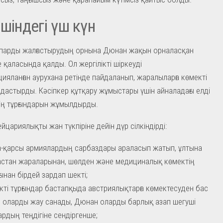
ішіндегі үш күн
апарды жалғастырудың орнына Дюнан жақын орналасқан
 қаласында қалды. Ол жергілікті шіркеуді
ияланған аурухана ретінде пайдаланып, жаралыларға көмекті
дастырды. Кәсіпкер құтқару жұмыстары үшін айналадағы елді
ің тұрғындарын жұмылдырды.
йцариялықты жан түкпіріне дейін дүр сілкіндірді:
-қарсы армиялардың сарбаздары араласып жатып, ұлтына
стан жараларынан, шөлден және медициналық көмектің
ынан бірдей зардап шекті;
ікті тұрғындар бастапқыда австриялықтарға көмектесуден бас
, оларды жау санады, Дюнан оларды барлық азап шегуші
рдың теңдігіне сендіргенше;