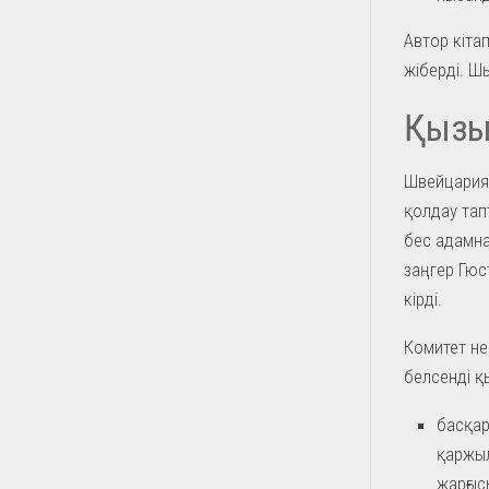
Автор кіта
жіберді. Ш
Қызыл
Швейцария
қолдау тап
бес адамна
заңгер Гюс
кірді.
Комитет не
белсенді қы
басқар
қаржыл
жарғыс