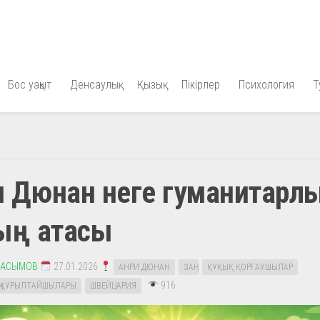
Бос уақыт
Денсаулық
Қызық
Пікірлер
Психология
Т
 Дюнан неге гуманитарлы
қтың атасы
КАСЫМОВ
27.01.2026
АНРИ ДЮНАН
ЗАҢ
ҚҰҚЫҚ ҚОРҒАУШЫЛАР
916
Ң ҚҰРЫЛТАЙШЫЛАРЫ
ШВЕЙЦАРИЯ