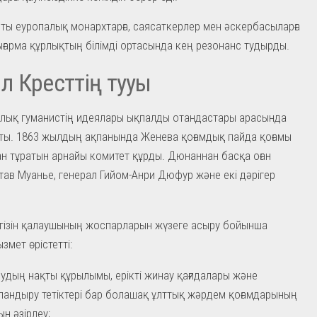
пты еуропалық монархтарға, саясаткерлер мен әскербасыларға
ығарма құрлықтың білімді ортасында кең резонанс тудырды.
 Кресттің тууы
лық гуманистің идеялары ықпалды отандастары арасында
ты. 1863 жылдың ақпанында Женева қоғамдық пайда қоғамы
н тұратын арнайы комитет құрды. Дюнаннан басқа оған
тав Муанье, генерал Гийом-Анри Дюфур және екі дәрігер
гізін қалаушының жоспарларын жүзеге асыру бойынша
змет өрістетті:
удың нақты құрылымы, ерікті жинау қағидалары және
андыру тетіктері бар болашақ ұлттық жәрдем қоғамдарының
ын әзірлеу;