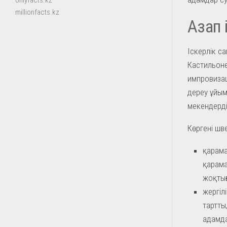
onlyfacts.kz
millionfacts.kz
Азап 
Іскерлік с
Кастильоне
импровизац
дереу ұйым
мекендерд
Көргені шве
қарама
қарама
жоқтығ
жергіл
тартты
адамда