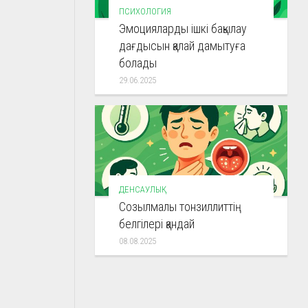
ПСИХОЛОГИЯ
Эмоцияларды ішкі бақылау
дағдысын қалай дамытуға
болады
29.06.2025
ДЕНСАУЛЫҚ
Созылмалы тонзиллиттің
белгілері қандай
08.08.2025