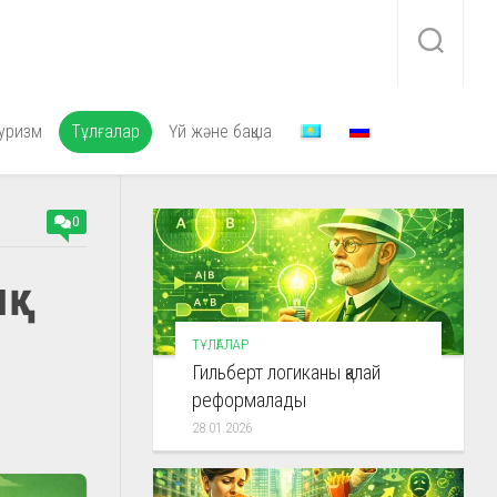
уризм
Тұлғалар
Үй және бақша
0
қ
ТҰЛҒАЛАР
Гильберт логиканы қалай
реформалады
28.01.2026