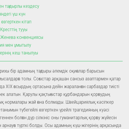
ен тағдырлы кездесу
індегі үш күн
 өзгерткен кітап
Кресттің тууы
і Женева конвенциясы
ия мен ұмытылу
ерінің кеш танылуы
рихы бір адамның тағдыры әлемдік оқиғалар барысын
мысалдарға толы. Соғыстар әрқашан сансыз азаптармен қатар
йда XIX ғасырдың ортасына дейін жараланған сарбаздар тиісті
рек алатын. Қарулы қақтығыстар құрбандарын қорғаудың
қ нормалары жай ғана болмады. Швейцариялық кәсіпкер
танымын түбегейлі өзгерткен үрейлі трагедияның куәсі
геннен болған дүр сілкініс оны гуманитарлық қорғау жүйесін
ін арнауға түрткі болды. Осы адамның күш-жігерінің арқасында