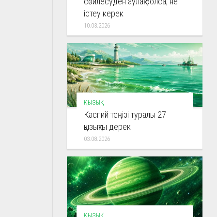
сөйлесуден аулақ болса, не
істеу керек
10.03.2026
ҚЫЗЫҚ
Каспий теңізі туралы 27
қызықты дерек
03.08.2026
ҚЫЗЫҚ