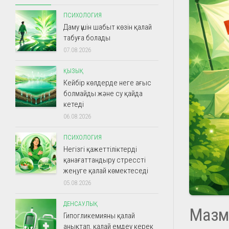
ПСИХОЛОГИЯ
Даму үшін шабыт көзін қалай
табуға болады
07.08.2026
ҚЫЗЫҚ
Кейбір көлдерде неге ағыс
болмайды және су қайда
кетеді
06.08.2026
ПСИХОЛОГИЯ
Негізгі қажеттіліктерді
қанағаттандыру стрессті
жеңуге қалай көмектеседі
05.08.2026
ДЕНСАУЛЫҚ
Мазм
Гипогликемияны қалай
анықтап, қалай емдеу керек