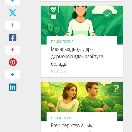
ПСИХОЛОГИЯ
Мазасыздықты дәрі-
дәрмексіз қалай азайтуға
болады
02.06.2025
ПСИХОЛОГИЯ
Егер серіктес ашық