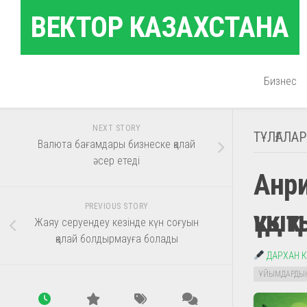
Skip
ВЕКТОР КАЗАХСТАНА
to
content
Бизнес
NEXT STORY
ТҰЛҒАЛАР
Валюта бағамдары бизнеске қалай
әсер етеді
Анри
PREVIOUS STORY
құқы
Жаяу серуендеу кезінде күн соғуын
қалай болдырмауға болады
ДАРХАН 
ҰЙЫМДАРДЫ