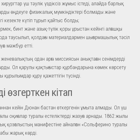
 хирургтар үш тәулік үздіксіз жұмыс істеді, алайда барлық
рды өңдеуге физикалық мүмкіндіктері болмады және
ігі кезекте күтіп тұрып қайтыс болды;
әрмек, бинт және азық-түлік қоры ұрыстан кейінгі алғашқы
арда таусылып, қолдағы материалдармен шығармашылық тәсіл
уға мәжбүр етті.
 женевалықтың одан арғы миссиясын анықтаған сенімдерді
рды. Ол қарулы қақтығыстар құрбандарына көмек көрсету
ы құрылымдар құру қажеттігін түсінді.
і өзгерткен кітап
ғаннан кейін Дюнан бастан өткергенін ұмыта алмады. Ол үш
ылы оқиғалар туралы естеліктерді жазуға арнады. 1862 жылы
ық қозғалыстың манифестіне айналған «Сольферино туралы
табы жарық көрді.