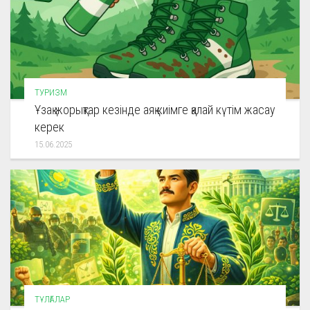
ТУРИЗМ
Ұзақ жорықтар кезінде аяқ киімге қалай күтім жасау
керек
15.06.2025
ТҰЛҒАЛАР