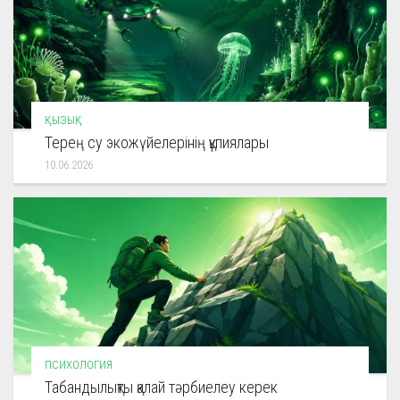
ҚЫЗЫҚ
Терең су экожүйелерінің құпиялары
10.06.2026
ПСИХОЛОГИЯ
Табандылықты қалай тәрбиелеу керек