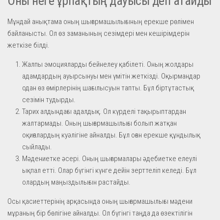
Оны неге ұрпақтың дауысы деп атайды
Мұндай анықтама оның шығармашылығының ерекше рөлімен
байланысты. Ол өз заманының сезімдері мен кешірімдерін
жеткізе білді.
Жалпы эмоцияларды бейнелеу қабілеті. Оның жолдары
адамдардың ауырсынуы мен үмітін жеткізді. Оқырмандар
одан өз өмірлерінің шағылысуын тапты. Бұл біртұтастық
сезімін тудырды.
Тарих алдындағы адалдық. Ол күрделі тақырыптардан
жалтармады. Оның шығармашылығы болып жатқан
оқиғалардың куәлігіне айналды. Бұл оған ерекше құндылық
сыйлады.
Мәдениетке әсері. Оның шығармалары әдебиетке елеулі
ықпал етті. Олар бүгінгі күнге дейін зерттеліп келеді. Бұл
олардың маңыздылығын растайды.
Осы қасиеттерінің арқасында оның шығармашылығы мәдени
мұраның бір бөлігіне айналды. Ол бүгінгі таңда да өзектілігін