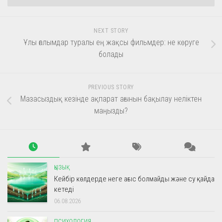
NEXT STORY
Ұлы ғалымдар туралы ең жақсы фильмдер: не көруге
болады
PREVIOUS STORY
Мазасыздық кезінде ақпарат ағынын бақылау неліктен
маңызды?
ҚЫЗЫҚ
Кейбір көлдерде неге ағыс болмайды және су қайда
кетеді
06.08.2026
ПСИХОЛОГИЯ