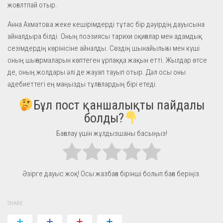
жоғалтпай отыр.
Анна Ахматова жеке кешірімдерді тұтас бір дәуірдің дауысына
айналдыра білді. Оның поэзиясы тарихи оқиғалар мен адамдық
сезімдердің көрінісіне айналды. Сөздің шынайылығы мен күші
оның шығармаларын көптеген ұрпаққа жақын етті. Жылдар өтсе
де, оның жолдары әлі де жауап тауып отыр. Дәл осы оны
әдебиеттегі ең маңызды тұлғалардың бірі етеді.
Бұл пост қаншалықты пайдалы
болды?
Бағалау үшін жұлдызшаны басыңыз!
Әзірге дауыс жоқ! Осы жазбаға бірінші болып баға беріңіз.
SHARE