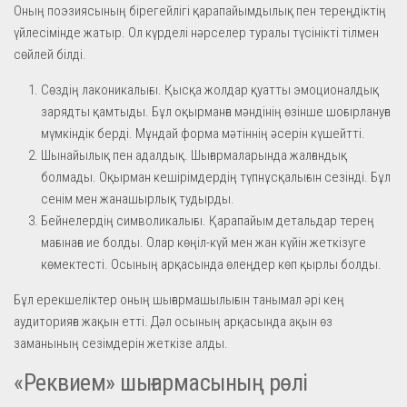
Оның поэзиясының бірегейлігі қарапайымдылық пен тереңдіктің
үйлесімінде жатыр. Ол күрделі нәрселер туралы түсінікті тілмен
сөйлей білді.
Сөздің лаконикалығы. Қысқа жолдар қуатты эмоционалдық
зарядты қамтыды. Бұл оқырманға мәндінің өзінше шоғырлануға
мүмкіндік берді. Мұндай форма мәтіннің әсерін күшейтті.
Шынайылық пен адалдық. Шығармаларында жалғандық
болмады. Оқырман кешірімдердің түпнұсқалығын сезінді. Бұл
сенім мен жанашырлық тудырды.
Бейнелердің символикалығы. Қарапайым детальдар терең
мағынаға ие болды. Олар көңіл-күй мен жан күйін жеткізуге
көмектесті. Осының арқасында өлеңдер көп қырлы болды.
Бұл ерекшеліктер оның шығармашылығын танымал әрі кең
аудиторияға жақын етті. Дәл осының арқасында ақын өз
заманының сезімдерін жеткізе алды.
«Реквием» шығармасының рөлі