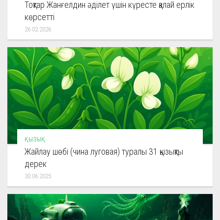
Тоқтар Жанғелдин әділет үшін күресте қалай ерлік
көрсетті
26.02.2026
ҚЫЗЫҚ
Жайлау шөбі (чина луговая) туралы 31 қызықты
дерек
30.06.2025