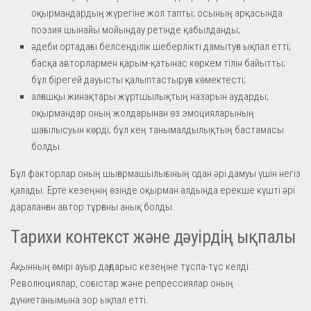
оқырмандардың жүрегіне жол тапты; осының арқасында
поэзия шынайы мойындау ретінде қабылданды;
әдеби ортадағы белсенділік шеберлікті дамытуға ықпал етті;
басқа авторлармен қарым-қатынас көркем тілін байытты;
бұл бірегей дауысты қалыптастыруға көмектесті;
алғашқы жинақтары жұртшылықтың назарын аударды;
оқырмандар оның жолдарынан өз эмоцияларының
шағылысуын көрді; бұл кең танымалдылықтың бастамасы
болды.
Бұл факторлар оның шығармашылығының одан әрі дамуы үшін негіз
қалады. Ерте кезеңнің өзінде оқырман алдында ерекше күшті әрі
дараланған автор тұрғаны анық болды.
Тарихи контекст және дәуірдің ықпалы
Ақынның өмірі ауыр дағдарыс кезеңіне тұспа-тұс келді.
Революциялар, соғыстар және репрессиялар оның
дүниетанымына зор ықпал етті.