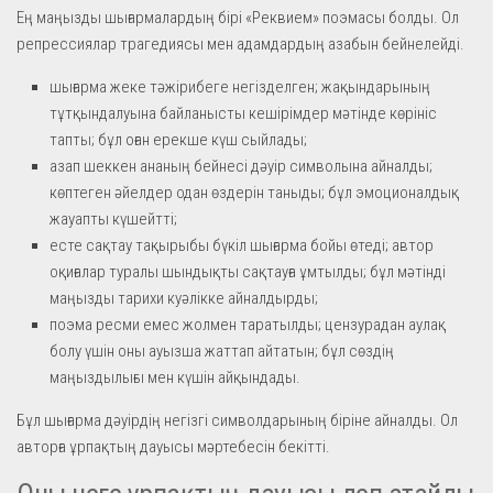
Ең маңызды шығармалардың бірі «Реквием» поэмасы болды. Ол
репрессиялар трагедиясы мен адамдардың азабын бейнелейді.
шығарма жеке тәжірибеге негізделген; жақындарының
тұтқындалуына байланысты кешірімдер мәтінде көрініс
тапты; бұл оған ерекше күш сыйлады;
азап шеккен ананың бейнесі дәуір символына айналды;
көптеген әйелдер одан өздерін таныды; бұл эмоционалдық
жауапты күшейтті;
есте сақтау тақырыбы бүкіл шығарма бойы өтеді; автор
оқиғалар туралы шындықты сақтауға ұмтылды; бұл мәтінді
маңызды тарихи куәлікке айналдырды;
поэма ресми емес жолмен таратылды; цензурадан аулақ
болу үшін оны ауызша жаттап айтатын; бұл сөздің
маңыздылығы мен күшін айқындады.
Бұл шығарма дәуірдің негізгі символдарының біріне айналды. Ол
авторға ұрпақтың дауысы мәртебесін бекітті.